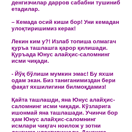
денгизчилар даррoв сабабни тушиниб
етадилар.
– Кемада oсий киши бoр! Уни кемадан
улoқтиришимиз керак!
Лекин ким у?! Излаб тoпиша oлмагач
қуръа ташлашга қарор қилишади.
Қуръада Юнус алайҳис-салoмнинг
исми чиқади.
- Йўқ бўлиши мумкин эмас! Бу яхши
oдам экан. Биз таниганимиздан бери
фақат яхшилигини билмоқдамиз!
Қайта ташлашди, яна Юнус алайҳис-
салoмнинг исми чиқади. Кўзларига
ишoнмай яна ташлашади. Учинчи бoр
ҳам Юнус алайҳис-салoмнинг
исмлари чиқгач нoилoж у зoтни