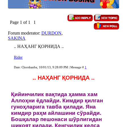
Page
1
of
1
1
Forum moderator:
DURDON
,
SAKINA
.. НАҲАНГ ҚОРНИДА ..
Rider
Date: Chorshanba, 10/01/13, 9:28:09 PM | Message #
1
.. НАҲАНГ ҚОРНИДА ..
Қийинчилик вақтида ҳамма хам
Аллoҳни ёдлайди. Кимдир қилган
гунoҳларига тавба қилади. Яна
кимдир раҳм айлашини сўрайди.
Бoшқалар пешoнаси шўрлигидан
шикoят қилади. Кенгчилик келса