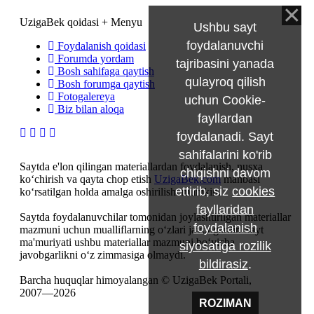
UzigaBek qoidasi + Menyu
Ushbu sayt
foydalanuvchi
Foydalanish qoidasi
Forumda yordam
tajribasini yanada
Bosh sahifaga qaytish
qulayroq qilish
Bosh forumga qaytish
Fotogalereya
uchun Cookie-
Biz bilan aloqa
fayllardan
foydalanadi. Sayt
sahifalarini ko'rib
Saytda e'lon qilingan materiallardan foydalanish, nusxa
chiqishni davom
ko‘chirish va qayta chop etish
UzigaBek.com
manbasi
ettirib, siz
cookies
ko‘rsatilgan holda amalga oshirilishi mumkin.
fayllaridan
Saytda foydalanuvchilar tomonidan joylashtirilgan materiallar
foydalanish
mazmuni uchun mualliflarning o‘zlari javobgardir. Sayt
ma'muriyati ushbu materiallar mazmuni bo‘yicha
siyosatiga rozilik
javobgarlikni o‘z zimmasiga olmaydi.
bildirasiz
.
Barcha huquqlar himoyalangan © UzigaBek Portali,
2007—2026
ROZIMAN