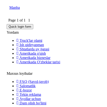
Manba
Page
1
of
1
1
Yordam
Truck'lar olami
Ish qidiryapman
Shtatlarda uy ijarasi
Amerikada o'qish
Amerikada bizneslar
Amerikada O'zbeklar tarixi
Maxsus loyihalar
FAQ (Savol-javob)
Salomatlik
E-bozor
Tekin reklama
Ayollar uchun
Dam olish bo'limi