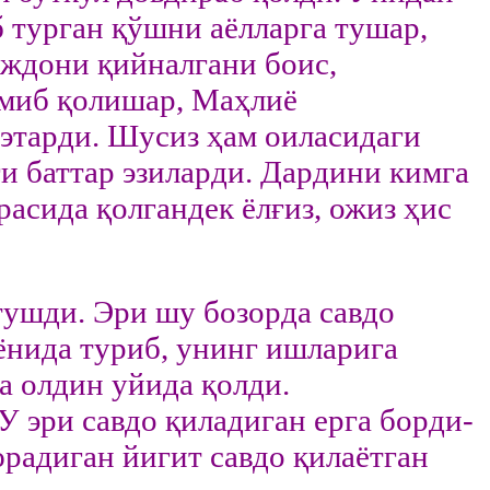
б турган қўшни аёлларга тушар,
иждони қийналгани боис,
миб қолишар, Маҳлиё
этарди. Шусиз ҳам оиласидаги
и баттар эзиларди. Дардини кимга
асида қолгандек ёлғиз, ожиз ҳис
ушди. Эри шу бозорда савдо
ёнида туриб, унинг ишларига
а олдин уйида қолди.
У эри савдо қиладиган ерга борди-
радиган йигит савдо қилаётган