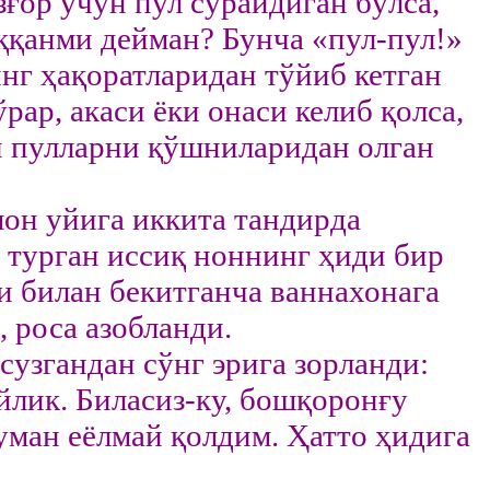
ғор учун пул сўрайдиган бўлса,
уққанми дейман? Бунча «пул-пул!»
инг ҳақоратларидан тўйиб кетган
рар, акаси ёки онаси келиб қолса,
ан пулларни қўшниларидан олган
мон уйига иккита тандирда
б турган иссиқ ноннинг ҳиди бир
и билан бекитганча ваннахонага
, роса азобланди.
сузгандан сўнг эрига зорланди:
йлик. Биласиз-ку, бошқоронғу
уман еёлмай қолдим. Ҳатто ҳидига