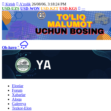
Kirish
A'zolik
26/08/06, 3:18:24 PM
USD-UZS
USD-WON
USD-KZT
USD-KGS
···
Ob-havo
°
Elonlar
Forum
Xabarlar
Aloqa
Galereya
Tezkor-Elon