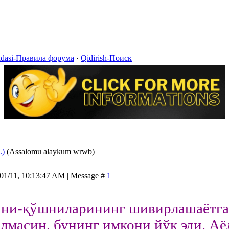
idasi-Правила форума
·
Qidirish-Поиск
.)
(Assalomu alaykum wrwb)
/01/11, 10:13:47 AM | Message #
1
ни-қўшниларининг шивирлашаётга
илмасин, бунинг имкони йўқ эди. Аё