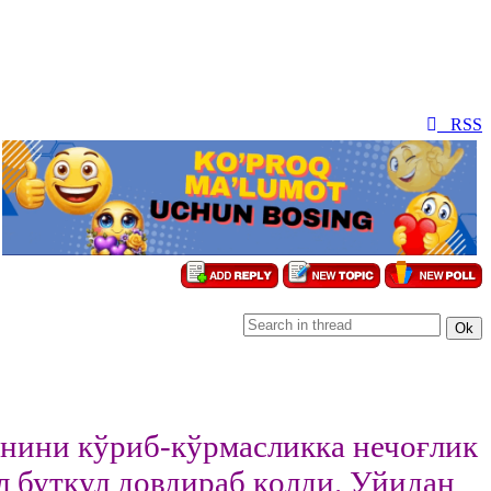
RSS
нини кўриб-кўрмасликка нечоғлик
л буткул довдираб қолди. Уйидан