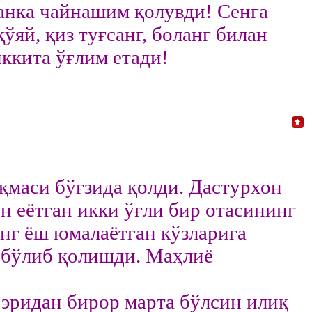
анка чайнашим қолувди! Сенга
ўяй, қиз туғсанг, боланг билан
ккита ўғлим етади!
қмаси бўғзида қолди. Дастурхон
н еётган икки ўғли бир отасининг
инг ёш юмалаётган кўзларига
 бўлиб қолишди. Маҳлиё
 эридан бирор марта бўлсин илиқ