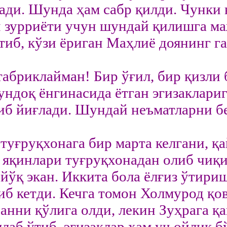
ади. Шунда ҳам сабр қилди. Чунки 
н зурриёти учун шундай қилишга ма
тиб, кўзи ёриган Маҳлиё доянинг г
абриклайман! Бир ўғил, бир қизли 
ндоқ ёнгинасида ётган эгизаклариг
иб йиғлади. Шундай неъматларни б
туғруқхонага бир марта келгани, қ
яқинлари туғруқхонадан олиб чиқи
йўқ экан. Иккита бола ёлғиз ўтири
иб кетди. Кечга томон Холмурод қо
санни қўлига олди, лекин Зуҳрага қ
ллаб ўтиб, эгизаклар ҳам уч ойлик 