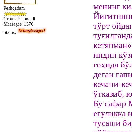
менинг қи
Peshqadam
Йигитнинг
Group: Ishonchli
тўрт ойда
Messages:
1376
Status:
туғилганд
кетяпман»,
индин кўз
гоҳида бў
деган гап
кечани-ке
ўтказиб, 
Бу сафар 
егуликка 
тусаши би