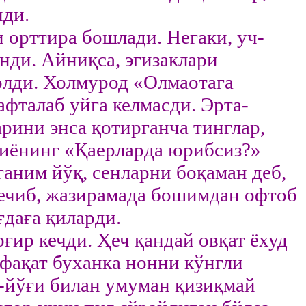
нди.
орттира бошлади. Негаки, уч-
нди. Айниқса, эгизаклари
олди. Холмурод «Олмаотага
афталаб уйга келмасди. Эрта-
рини энса қотирганча тинглар,
лиёнинг «Қаерларда юрибсиз?»
аним йўқ, сенларни боқаман деб,
 кечиб, жазирамада бошимдан офтоб
ғдаға қиларди.
ғир кечди. Ҳеч қандай овқат ёхуд
 фақат буханка нонни кўнгли
р-йўғи билан умуман қизиқмай