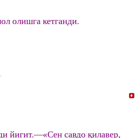
л олишга кетганди.
 йигит.—«Сен савдо қилавер,