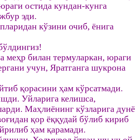
юраги остида кундан-кунга
жбур эди.
апларидан кўзини очиб, ёнига
бўлдингиз!
а меҳр билан термуларкан, юраги
ергани учун, Яратганга шукрона
айтиб қорасини ҳам кўрсатмади.
шди. Уйларига келишса,
шарди. Маҳлиёнинг кўзларига дунё
воғидан қор ёққудай бўлиб кириб
айрилиб ҳам қарамади.
бўлишди. Холмурод ўтган шу уч ой