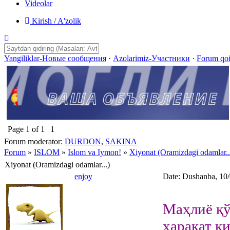
Videolar
Kirish / A'zolik
Yangiliklar-Новые сообщения
·
Azolarimiz-Участники
·
Forum qo
Page
1
of
1
1
Forum moderator:
DURDON
,
SAKINA
Forum
»
ISLOM
»
Islom va Iymon!
»
Xiyonat (Oramizdagi odamlar..
Xiyonat (Oramizdagi odamlar...)
enjoy
Date: Dushanba, 10
Маҳлиё қў
ҳаракат қ