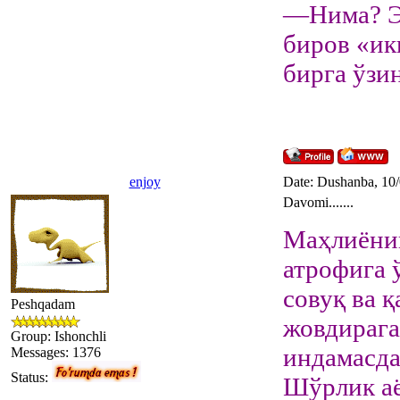
—Нима? Эн
биров «икк
бирга ўзи
enjoy
Date: Dushanba, 10
Davomi.......
Маҳлиёнин
атрофига 
совуқ ва 
Peshqadam
жовдирага
Group: Ishonchli
индамасда
Messages:
1376
Status:
Шўрлик аё