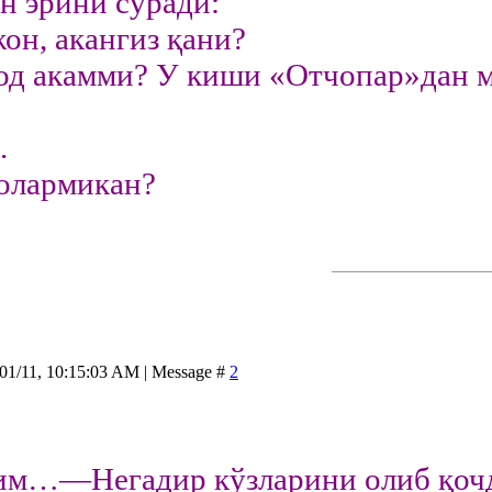
ан эрини сўради:
н, акангиз қани?
 акамми? У киши «Отчопар»дан мо
.
олармикан?
/01/11, 10:15:03 AM | Message #
2
м…—Негадир кўзларини олиб қочди