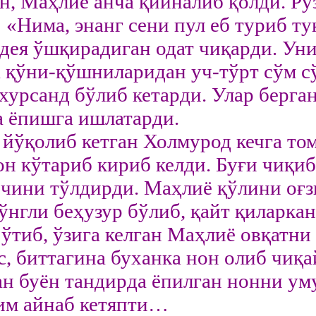
н, Маҳлиё анча қийналиб қолди. Рўз
 «Нима, энанг сени пул еб туриб т
 дея ўшқирадиган одат чиқарди. Ун
а қўни-қўшниларидан уч-тўрт сўм сў
 хурсанд бўлиб кетарди. Улар берг
а ёпишга ишлатарди.
 йўқолиб кетган Холмурод кечга то
он кўтариб кириб келди. Буғи чиқи
ичини тўлдирди. Маҳлиё қўлини оғз
ўнгли беҳузур бўлиб, қайт қиларкан
 ўтиб, ўзига келган Маҳлиё овқатни 
 биттагина буханка нон олиб чиқа
н буён тандирда ёпилган нонни ум
им айнаб кетяпти…