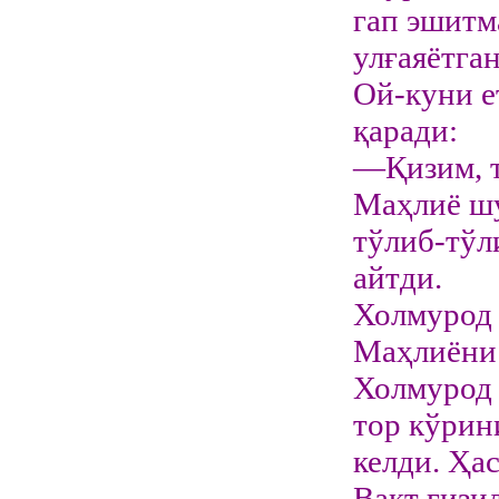
гап эшитм
улғаяётга
Ой-куни е
қаради:
—Қизим, т
Маҳлиё шу
тўлиб-тўл
айтди.
Холмурод 
Маҳлиёни 
Холмурод 
тор кўрин
келди. Ҳа
Вақт ғизи