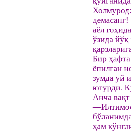
қўйганида
Холмурод:
демасанг!
аёл гоҳид
ўзида йўқ
қарзлариг
Бир ҳафта
ёпилган н
зумда уй 
югурди. К
Анча вақт
—Илтимос,
бўланимда
ҳам кўнгл