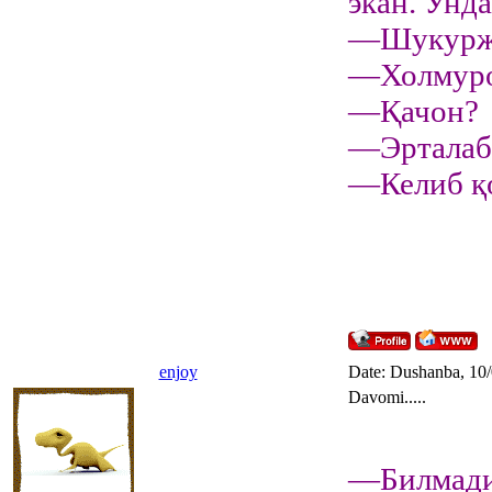
экан. Унд
—Шукуржо
—Холмурод
—Қачон?
—Эрталаб
—Келиб қ
enjoy
Date: Dushanba, 10
Davomi.....
—Билмади