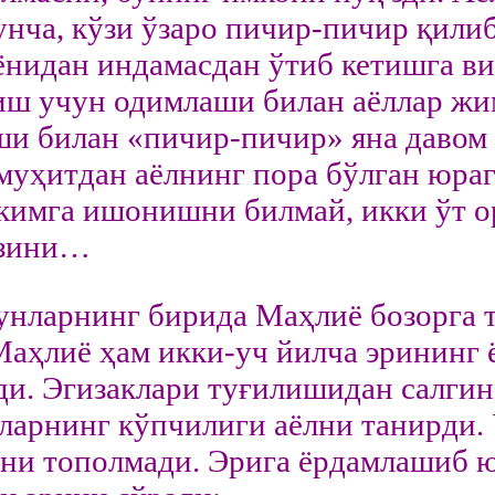
унча, кўзи ўзаро пичир-пичир қили
ёнидан индамасдан ўтиб кетишга в
ш учун одимлаши билан аёллар жи
и билан «пичир-пичир» яна давом 
муҳитдан аёлнинг пора бўлган юраг
кимга ишонишни билмай, икки ўт ор
ўзини…
нларнинг бирида Маҳлиё бозорга т
Маҳлиё ҳам икки-уч йилча эрининг 
ди. Эгизаклари туғилишидан салгин
ларнинг кўпчилиги аёлни танирди. 
уни тополмади. Эрига ёрдамлашиб ю