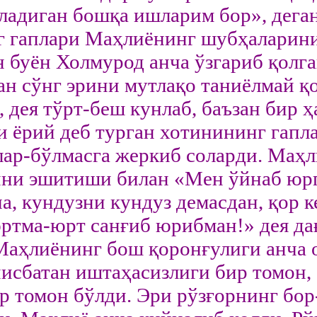
ладиган бошқа ишларим бор», дега
 гаплари Маҳлиёнинг шубҳаларини 
н буён Холмурод анча ўзгариб қолга
ан сўнг эрини мутлақо таниёлмай қ
 дея тўрт-беш кунлаб, баъзан бир ҳ
и ёрий деб турган хотинининг гапла
лар-бўлмасга жеркиб соларди. Маҳ
ини эшитиши билан «Мен ўйнаб юрг
ча, кундузни кундуз демасдан, қор
юртма-юрт санғиб юрибман!» дея да
Маҳлиёнинг бош қоронғулиги анча о
нисбатан иштаҳасизлиги бир томон,
р томон бўлди. Эри рўзғорнинг бо