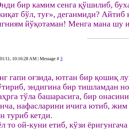
ди бир камим сенга қўшилиб, бух
иқат бўл, туғ», деганмиди? Айтиб қ
нгниям йўқотаман! Менга мана шу и
/01/11, 10:16:28 AM | Message #
3
г гапи оғзида, ютган бир қошиқ лу
ўтириб, эндигина бир тишламдан но
қаҳрга тўла башарасига, бир онасин
нча, нафасларини ичига ютиб, жим
н туриб кетди.
л то ой-куни етиб, кўзи ёригунгача