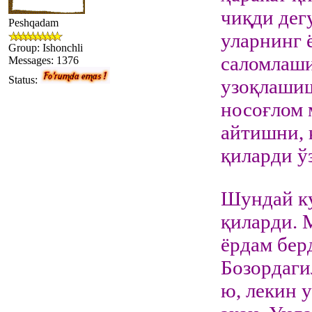
чиқди дег
Peshqadam
уларнинг 
Group: Ishonchli
саломлаши
Messages:
1376
Status:
узоқлашиш
носоғлом 
айтишни, 
қиларди 
Шундай ку
қиларди. 
ёрдам бер
Бозордаги
ю, лекин 