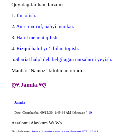
Quyidagilar ham farzdir:
1.
Ilm olish.
2.
Amri ma’ruf, nahyi munkar.
3.
Halol mehnat qilish.
4.
Rizqni halol yo‘l bilan topish.
5.
Shariat halol deb belgilagan narsalarni yeyish.
Manba: "Namoz" kitobidan olindi.
ღ♥.Jamila.♥ღ
Jamila
Date: Chorshanba, 09/12/30, 1:49:44 AM | Message #
10
Assalomu Alaykum Wr Wb.