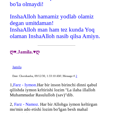
bo'la olmaydi!
InshaAlloh hamamiz yodlab olamiz
degan umitdaman!
InshaAlloh man ham tez kunda Yoq
olaman InshaAlloh nasib qilsa Amiyn.
ღ♥.Jamila.♥ღ
Jamila
Date: Chorshanba, 09/12/30, 1:33:10 AM | Message #
2
1,
Farz - Iymon.
Har bir inson birinchi dinni qabul
qilishda iymon krltirishi lozim "La ilaha illalloh
Muhammadar Rasululloh (sav)"dib.
2,
Farz - Namoz.
Har bir Allohga iymon keltirgan
mo'min ado etishi lozim bo'lgan besh mahal