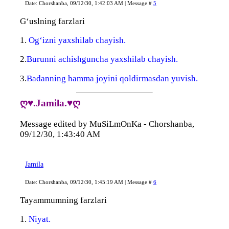
Date: Chorshanba, 09/12/30, 1:42:03 AM | Message #
5
G‘uslning farzlari
1.
Og‘izni yaxshilab chayish.
2.
Burunni achishguncha yaxshilab chayish.
3.
Badanning hamma joyini qoldirmasdan yuvish.
ღ♥.Jamila.♥ღ
Message edited by
MuSiLmOnKa
-
Chorshanba,
09/12/30, 1:43:40 AM
Jamila
Date: Chorshanba, 09/12/30, 1:45:19 AM | Message #
6
Tayammumning farzlari
1.
Niyat.