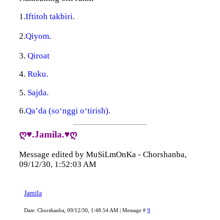
1.
Iftitoh takbiri.
2.
Qiyom.
3.
Qiroat
4.
Ruku.
5.
Sajda.
6.
Qa’da (so‘nggi o‘tirish).
ღ♥.Jamila.♥ღ
Message edited by
MuSiLmOnKa
-
Chorshanba,
09/12/30, 1:52:03 AM
Jamila
Date: Chorshanba, 09/12/30, 1:48:54 AM | Message #
9