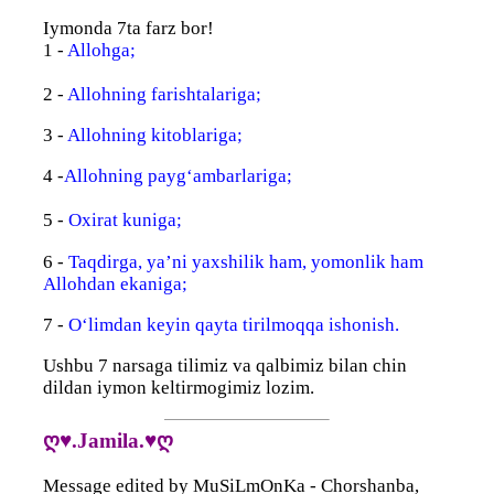
Iymonda 7ta farz bor!
1 -
Allohga;
2 -
Allohning farishtalariga;
3 -
Allohning kitoblariga;
4 -
Allohning payg‘ambarlariga;
5 -
Oxirat kuniga;
6 -
Taqdirga, ya’ni yaxshilik ham, yomonlik ham
Allohdan ekaniga;
7 -
O‘limdan keyin qayta tirilmoqqa ishonish.
Ushbu 7 narsaga tilimiz va qalbimiz bilan chin
dildan iymon keltirmogimiz lozim.
ღ♥.Jamila.♥ღ
Message edited by
MuSiLmOnKa
-
Chorshanba,