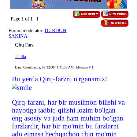
Page
1
of
1
1
Forum moderator:
DURDON
,
SAKINA
Qirq Farz
Jamila
Date: Chorshanba, 09/12/30, 1:31:57 AM | Message #
1
Bu yerda Qirq-farzni o'rganamiz!
Qirq-farzni, har bir musilmon bilishi va
hayotiga tadbiq qilishi lozim bo'lgan
eng asosiy va juda ham muhim bo'lgan
farzlardir, har bir mo'min bu farzlarni
ado etmasa hechqachon chin mo'min