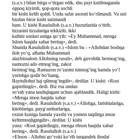
(s.a.v.) bilan birga o‘tirgan edik, shu payt kutilmaganda
oppoq kiyimli, qop-qora sochli
bir kishi kelib qoldi. Unda safar asorati ko‘rilmasdi. Va uni
bizdan biror kishi tanimasdi
ham. U kishi Rasululloh (s.a.v.) huzurlarida o‘tirib,
tizzasini tizzalariga tekkizib, ikki
kaftini sonlari ustiga qo‘yib: «Ey Muhammad, menga
Islom haqida xabar bering», dedi.
Shunda Rasululloh (s.a.v.) «Islom bu - «Allohdan boshqa
iloh yo‘q, albatta Muhammad
alayhissalom Allohning rasuli», deb guvohlik bermog‘ing,
namozni ado etmog‘ing, zakot
bermog‘ing, Ramazon ro‘zasini tutmog‘ing hamda yo‘l
yurishga qodir bo‘lsang,
Baytullohni haj qilmog‘ingdir», dedilar. U kishi: «Rost
gapirdingiz», dedi. Biz esa undan
so‘rab yana tasdiqlagani uchun ajablandik. Haligi kishi:
«Menga imon haqida xabar
bering», dedi. Rasululloh (s.a.v.) «Allohga, farishtalariga,
kitoblariga, payg‘ambarlariga,
oxirat kuniga hamda yaxshi va yomon taqdirga imon
keltirmoqligingdir», dedilar. U kishi
yana: «Rost gapirdingiz, menga ehson haqida xabar
bering», dedi. Rasululloh (s.a.v.)
«Ehson - Allohni go‘yoki ko‘rib turgandek ibodat