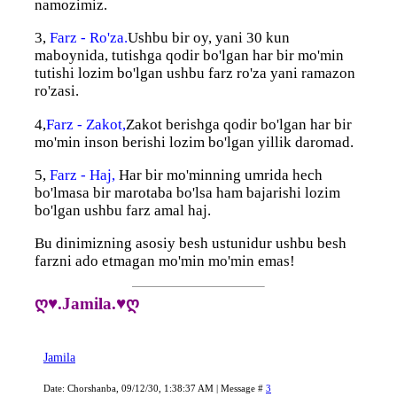
namozimiz.
3,
Farz - Ro'za.
Ushbu bir oy, yani 30 kun
maboynida, tutishga qodir bo'lgan har bir mo'min
tutishi lozim bo'lgan ushbu farz ro'za yani ramazon
ro'zasi.
4,
Farz - Zakot,
Zakot berishga qodir bo'lgan har bir
mo'min inson berishi lozim bo'lgan yillik daromad.
5,
Farz - Haj,
Har bir mo'minning umrida hech
bo'lmasa bir marotaba bo'lsa ham bajarishi lozim
bo'lgan ushbu farz amal haj.
Bu dinimizning asosiy besh ustunidur ushbu besh
farzni ado etmagan mo'min mo'min emas!
ღ♥.Jamila.♥ღ
Jamila
Date: Chorshanba, 09/12/30, 1:38:37 AM | Message #
3