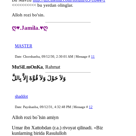
Bu Mavzu
http://uzcinema.com/forum/63-1844-1
<<<<<<<<<< bu yerdan olinglar.
Alloh rozi bo'sin.
ღ♥.Jamila.♥ღ
MASTER
Date: Chorshanba, 09/12/30, 2:30:01 AM | Message #
11
MuSiLmOnKa
, Rahmat
وَلاَ حَوْلَ وَلاَ قُوَّةَ إِلاَّ بِاللَّ
shaddot
Date: Payshanba, 09/12/31, 4:32:48 PM | Message #
12
Alloh rozi bo`lsin amiyn
Umar ibn Xattobdan (r.a.) rivoyat qilinadi. «Biz
kunlarning birida Rasululloh