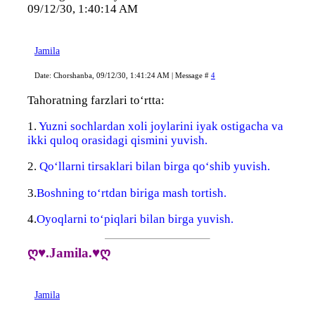
09/12/30, 1:40:14 AM
Jamila
Date: Chorshanba, 09/12/30, 1:41:24 AM | Message #
4
Tahoratning farzlari to‘rtta:
1.
Yuzni sochlardan xoli joylarini iyak ostigacha va
ikki quloq orasidagi qismini yuvish.
2.
Qo‘llarni tirsaklari bilan birga qo‘shib yuvish.
3.
Boshning to‘rtdan biriga mash tortish.
4.
Oyoqlarni to‘piqlari bilan birga yuvish.
ღ♥.Jamila.♥ღ
Jamila