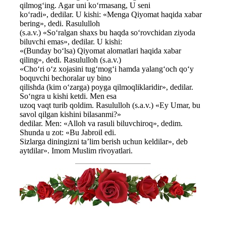
qilmog‘ing. Agar uni ko‘rmasang, U seni
ko‘radi», dedilar. U kishi: «Menga Qiyomat haqida xabar
bering», dedi. Rasululloh
(s.a.v.) «So‘ralgan shaxs bu haqda so‘rovchidan ziyoda
biluvchi emas», dedilar. U kishi:
«(Bunday bo‘lsa) Qiyomat alomatlari haqida xabar
qiling», dedi. Rasululloh (s.a.v.)
«Cho‘ri o‘z xojasini tug‘mog‘i hamda yalang‘och qo‘y
boquvchi bechoralar uy bino
qilishda (kim o‘zarga) poyga qilmoqliklaridir», dedilar.
So‘ngra u kishi ketdi. Men esa
uzoq vaqt turib qoldim. Rasululloh (s.a.v.) «Ey Umar, bu
savol qilgan kishini bilasanmi?»
dedilar. Men: «Alloh va rasuli biluvchiroq», dedim.
Shunda u zot: «Bu Jabroil edi.
Sizlarga diningizni ta’lim berish uchun keldilar», deb
aytdilar». Imom Muslim rivoyatlari.