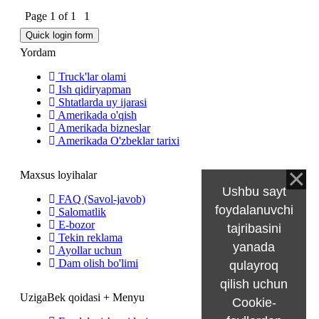
Page
1
of
1
1
Yordam
Truck'lar olami
Ish qidiryapman
Shtatlarda uy ijarasi
Amerikada o'qish
Amerikada bizneslar
Amerikada O'zbeklar tarixi
Maxsus loyihalar
Ushbu sayt
FAQ (Savol-javob)
foydalanuvchi
Salomatlik
E-bozor
tajribasini
Tekin reklama
yanada
Ayollar uchun
Dam olish bo'limi
qulayroq
qilish uchun
UzigaBek qoidasi + Menyu
Cookie-