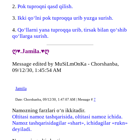
2.
Pok tuproqni qasd qilish.
3.
Ikki qo‘lni pok tuproqqa urib yuzga surish.
4.
Qo‘llarni yana tuproqqa urib, tirsak bilan qo‘shib
qo‘llarga surish.
ღ♥.Jamila.♥ღ
Message edited by
MuSiLmOnKa
-
Chorshanba,
09/12/30, 1:45:54 AM
Jamila
Date: Chorshanba, 09/12/30, 1:47:07 AM | Message #
7
Namozning farzlari o‘n ikkitadir.
Oltitasi namoz tashqarisida, oltitasi namoz ichida.
Namoz tashqarisidagilar «shart», ichidagilar «rukn»
deyiladi.