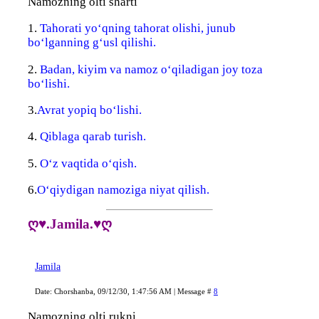
Namozning olti sharti
1.
Tahorati yo‘qning tahorat olishi, junub
bo‘lganning g‘usl qilishi.
2.
Badan, kiyim va namoz o‘qiladigan joy toza
bo‘lishi.
3.
Avrat yopiq bo‘lishi.
4.
Qiblaga qarab turish.
5.
O‘z vaqtida o‘qish.
6.
O‘qiydigan namoziga niyat qilish.
ღ♥.Jamila.♥ღ
Jamila
Date: Chorshanba, 09/12/30, 1:47:56 AM | Message #
8
Namozning olti rukni