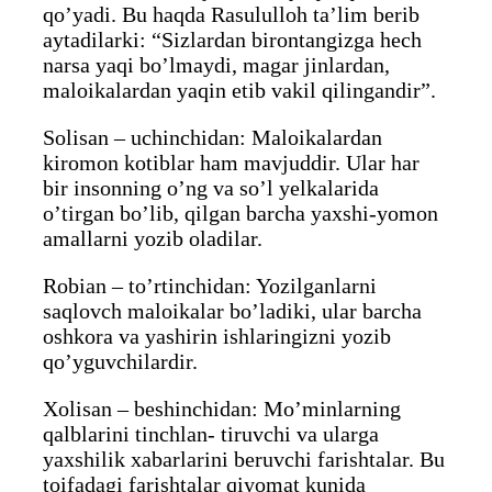
qo’yadi. Bu haqda Rasululloh ta’lim berib
aytadilarki: “Sizlardan birontangizga hech
narsa yaqi bo’lmaydi, magar jinlardan,
maloikalardan yaqin etib vakil qilingandir”.
Solisan – uchinchidan: Maloikalardan
kiromon kotiblar ham mavjuddir. Ular har
bir insonning o’ng va so’l yelkalarida
o’tirgan bo’lib, qilgan barcha yaxshi-yomon
amallarni yozib oladilar.
Robian – to’rtinchidan: Yozilganlarni
saqlovch maloikalar bo’ladiki, ular barcha
oshkora va yashirin ishlaringizni yozib
qo’yguvchilardir.
Xolisan – beshinchidan: Mo’minlarning
qalblarini tinchlan- tiruvchi va ularga
yaxshilik xabarlarini beruvchi farishtalar. Bu
toifadagi farishtalar qiyomat kunida