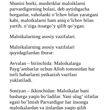
Shunisi borki, mushriklar maloiklarni
parvardigorning bolasi, deb aytishgacha
borganlar, vaholanki o’lchov bilan yaratgani
kabi, maloikalarni ham aniq o’lchov bilan
yartib, o’ziga itoatgo’y qilib qo’ygan.
Maloikalarning asosiy vazifalari.
Maloikalarning asosiy vazifalari
quyidagilardan iborat:
Avvalan – birinchida: Maloikalarga
Payg’ambarlar uchun Alloh tomonidan har
turli habarlarni yetkazish vazifasi
yuklatiladi.
Soniyan – ikkinchidan: Maloikalar bani
basharga yaqin bo’ladilar. Yani ulug’ sifatlar
egasi bo’lmish Parvardigor har insonga
maloikalardan va jinlardan yaqin qilib