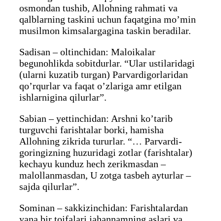
osmondan tushib, Allohning rahmati va
qalblarning taskini uchun faqatgina mo’min
musilmon kimsalargagina taskin beradilar.
Sadisan – oltinchidan: Maloikalar
begunohlikda sobitdurlar. “Ular ustilaridagi
(ularni kuzatib turgan) Parvardigorlaridan
qo’rqurlar va faqat o’zlariga amr etilgan
ishlarnigina qilurlar”.
Sabian – yettinchidan: Arshni ko’tarib
turguvchi farishtalar borki, hamisha
Allohning zikrida tururlar. “… Parvardi-
goringizning huzuridagi zotlar (farishtalar)
kechayu kunduz hech zerikmasdan –
malollanmasdan, U zotga tasbeh ayturlar –
sajda qilurlar”.
Sominan – sakkizinchidan: Farishtalardan
yana bir toifalari jahannamning aslari va