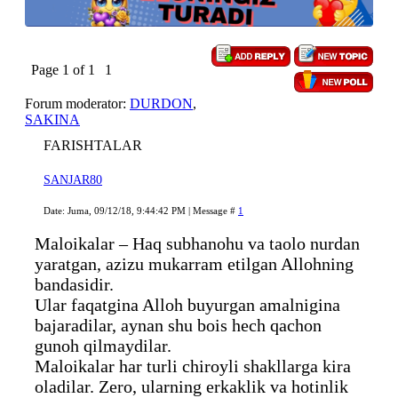
Page
1
of
1
1
Forum moderator:
DURDON
,
SAKINA
FARISHTALAR
SANJAR80
Date: Juma, 09/12/18, 9:44:42 PM | Message #
1
Maloikalar – Haq subhanohu va taolo nurdan
yaratgan, azizu mukarram etilgan Allohning
bandasidir.
Ular faqatgina Alloh buyurgan amalnigina
bajaradilar, aynan shu bois hech qachon
gunoh qilmaydilar.
Maloikalar har turli chiroyli shakllarga kira
oladilar. Zero, ularning erkaklik va hotinlik