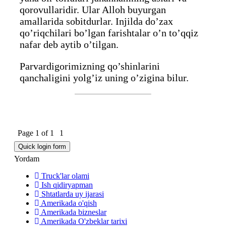
qorovullaridir. Ular Alloh buyurgan
amallarida sobitdurlar. Injilda do’zax
qo’riqchilari bo’lgan farishtalar o’n to’qqiz
nafar deb aytib o’tilgan.
Parvardigorimizning qo’shinlarini
qanchaligini yolg’iz uning o’zigina bilur.
Page
1
of
1
1
Yordam
Truck'lar olami
Ish qidiryapman
Shtatlarda uy ijarasi
Amerikada o'qish
Amerikada bizneslar
Amerikada O'zbeklar tarixi