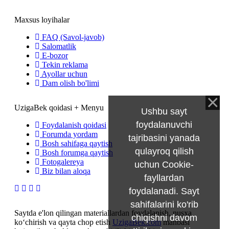
Maxsus loyihalar
FAQ (Savol-javob)
Salomatlik
E-bozor
Tekin reklama
Ayollar uchun
Dam olish bo'limi
UzigaBek qoidasi + Menyu
Ushbu sayt
foydalanuvchi
Foydalanish qoidasi
Forumda yordam
tajribasini yanada
Bosh sahifaga qaytish
qulayroq qilish
Bosh forumga qaytish
Fotogalereya
uchun Cookie-
Biz bilan aloqa
fayllardan
foydalanadi. Sayt
sahifalarini ko'rib
Saytda e'lon qilingan materiallardan foydalanish, nusxa
chiqishni davom
ko‘chirish va qayta chop etish
UzigaBek.com
manbasi