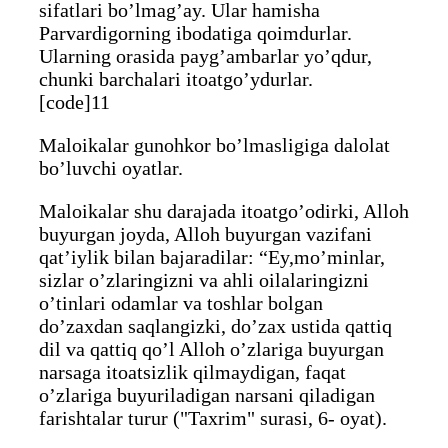
sifatlari bo’lmag’ay. Ular hamisha
Parvardigorning ibodatiga qoimdurlar.
Ularning orasida payg’ambarlar yo’qdur,
chunki barchalari itoatgo’ydurlar.
[code]11
Maloikalar gunohkor bo’lmasligiga dalolat
bo’luvchi oyatlar.
Maloikalar shu darajada itoatgo’odirki, Alloh
buyurgan joyda, Alloh buyurgan vazifani
qat’iylik bilan bajaradilar: “Ey,mo’minlar,
sizlar o’zlaringizni va ahli oilalaringizni
o’tinlari odamlar va toshlar bolgan
do’zaxdan saqlangizki, do’zax ustida qattiq
dil va qattiq qo’l Alloh o’zlariga buyurgan
narsaga itoatsizlik qilmaydigan, faqat
o’zlariga buyuriladigan narsani qiladigan
farishtalar turur ("Taxrim" surasi, 6- oyat).