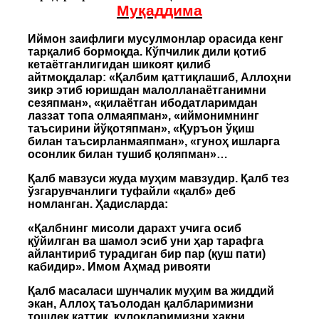
Муқаддима
Иймон заифлиги мусулмонлар орасида кенг
тарқалиб бормоқда. Кўпчилик дили қотиб
кетаётганлигидан шикоят қилиб
айтмоқдалар: «Қалбим қаттиқлашиб, Аллоҳни
зикр этиб юришдан малолланаётганимни
сезяпман», «қилаётган ибодатларимдан
лаззат топа олмаяпман», «иймонимнинг
таъсирини йўқотяпман», «Қуръон ўқиш
билан таъсирланмаяпман», «гуноҳ ишларга
осонлик билан тушиб қоляпман»…
Қалб мавзуси жуда муҳим мавзудир. Қалб тез
ўзгарувчанлиги туфайли «қалб» деб
номланган. Ҳадисларда:
«Қалбнинг мисоли дарахт учига осиб
қўйилган ва шамол эсиб уни ҳар тарафга
айлантириб турадиган бир пар (қуш пати)
кабидир». Имом Аҳмад ривояти
Қалб масаласи шунчалик муҳим ва жиддий
экан, Аллоҳ таъолодан қалбларимизни
тошдек қаттиқ, қулоқларимизни ҳақни