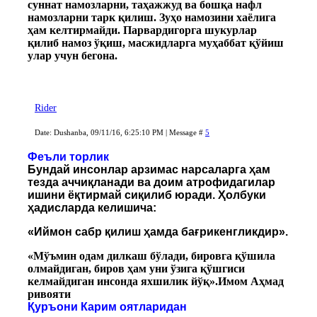
суннат намозларни, таҳажжуд ва бошқа нафл
намозларни тарк қилиш. Зуҳо намозини хаёлига
ҳам келтирмайди. Парвардигорга шукурлар
қилиб намоз ўқиш, масжидларга муҳаббат қўйиш
улар учун бегона.
Rider
Date: Dushanba, 09/11/16, 6:25:10 PM | Message #
5
Феъли торлик
Бундай инсонлар арзимас нарсаларга ҳам
тезда аччиқланади ва доим атрофидагилар
ишини ёқтирмай сиқилиб юради. Ҳолбуки
ҳадисларда келишича:
«Иймон сабр қилиш ҳамда бағрикенгликдир».
«Мўъмин одам дилкаш бўлади, бировга қўшила
олмайдиган, биров ҳам уни ўзига қўшгиси
келмайдиган инсонда яхшилик йўқ».Имом Аҳмад
ривояти
Қуръони Карим оятларидан