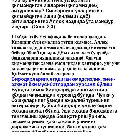
«Эй мўъминлар! Нега ўзларингиз
қилмайдиган ишларни (қиламиз деб)
айтурсизлар? Сизларнинг ўзларингиз
қилмайдиган ишни (қиламиз деб)
айтишларингиз Аллоҳ наздида ўта манфур
ишдир». (Соф: 2,3)
Шубҳасиз бу мунофиқлик белгиларидандир.
Кимнинг сўзи амалига тўғри келмаса, Аллоҳ
таъоло олдида мазамматли, одамлар наздида эса
бебурд бўлиб қолади. Дўзах аҳли ҳам бу дунёда
бошқаларни яхшиликка чақириб, ўзи уни
қилмайдиган ҳамда ёмонликдан қайтариб, ўзи уни
қилаверадиган кимсалар ҳоли не кечишини
Қиёмат куни билиб оладилар.
Биродарларига етадиган омадсизлик, зиён-
заҳмат ёки мусибатлардан хурсанд бўлиш
Бундай кимса биродаридаги неъматнинг
қўлдан чиқишидан хурсанд бўлади. Чунки у
бошқаларнинг ўзидан ажралиб туришини
ёқтирмайди. Қайси биродари ундан бирон
соҳада афзал бўлса, ўша соҳада биродарига
тенглашиш ҳақида бош қотириш ўрнига,
аксинча унинг ҳам савияси ўзининг
даражасига тушишини, балки ундан ҳам