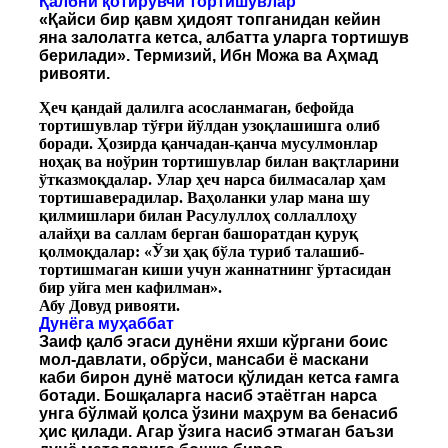
Қалбни қотирувчи тортишувлар
«Қайси бир қавм ҳидоят топганидан кейин
яна залолатга кетса, албатта уларга тортишув
берилади». Термизий, Ибн Можа ва Аҳмад
ривояти.
Ҳеч қандай далилга асосланмаган, бефойда
тортишувлар тўғри йўлдан узоқлашишга олиб
боради. Ҳозирда қанчадан-қанча мусулмонлар
ноҳақ ва ноўрин тортишувлар билан вақтларини
ўтказмоқдалар. Улар ҳеч нарса билмасалар ҳам
тортишаверадилар. Ваҳоланки улар мана шу
қилмишлари билан Расулуллоҳ соллаллоҳу
алайҳи ва саллам берган башоратдан қуруқ
қолмоқдалар: «Ўзи ҳақ бўла туриб талашиб-
тортишмаган киши учун жаннатнинг ўртасидан
бир уйга мен кафилман».
Абу Довуд ривояти.
Дунёга муҳаббат
Заиф қалб эгаси дунёни яхши кўргани боис
мол-давлати, обрўси, мансаби ё маскани
каби бирон дунё матоси қўлидан кетса ғамга
ботади. Бошқаларга насиб этаётган нарса
унга бўлмай қолса ўзини маҳрум ва бенасиб
ҳис қилади. Агар ўзига насиб этмаган баъзи