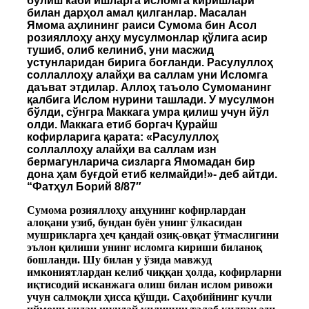
бўлиш каби ишларга исломга киришлари
билан дарҳол амал қилганлар. Масалан
Ямома аҳлининг раиси Сумома бин Асол
розияллоҳу анҳу мусулмонлар қўлига асир
тушиб, олиб келиниб, уни масжид
устунларидан бирига боғланди. Расулуллоҳ
соллаллоҳу алайҳи ва саллам уни Исломга
даъват этдилар. Аллоҳ таъоло Сумоманинг
қалбига Ислом нурини ташлади. У мусулмон
бўлди, сўнгра Маккага умра қилиш учун йўл
олди. Маккага етиб боргач Қурайш
кофирларига қарата: «Расулуллоҳ
соллаллоҳу алайҳи ва саллам изн
бермагунларича сизларга Ямомадан бир
дона ҳам буғдой етиб келмайди!»- деб айтди.
“Фатҳул Борий 8/87″
Сумома розияллоҳу анҳунинг кофирлардан
алоқани узиб, бундан буён унинг ўлкасидан
мушрикларга ҳеч қандай озиқ-овқат ўтмаслигини
эълон қилиши унинг исломга кириши биланоқ
бошланди. Шу билан у ўзида мавжуд
имкониятлардан келиб чиққан ҳолда, кофирларни
иқтисодий исканжага олиш билан ислом ривожи
учун салмоқли ҳисса қўшди. Саҳобийнинг кучли