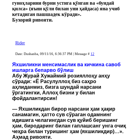
гуноҳларини бурни устига қўнган ва «бундай
қилса» (яъни қўли билан уни ҳайдаса) яна учиб
кетадиган пашшадек кўради».
Бухорий ривояти.
Rider
Date: Dushanba, 09/11/16, 6:36:37 PM | Message #
12
Яхшиликни менсимаслик ва кичкина савоб
ишларга бепарво бўлиш
Абу Журай Хужаймий розияллоҳу анҳу
сўради: «Ё Расулуллоҳ биз саҳро
аҳлиданмиз, бизга шундай нарсани
ўргатингки, Аллоҳ бизни у билан
фойдалантирсин!
— Яхшиликдан бирор нарсани ҳам ҳақир
санамагин, ҳатто сув сўраган одамнинг
идишига челагингдан сув қуйиб беришинг
ҳам, биродаринг билан гаплашсанг унга очиқ
чеҳра билан туришинг ҳам (яхшиликдир)…».
Аҳмад ривояти.