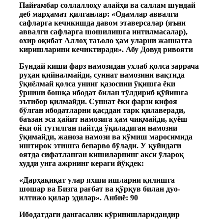
Пайғамбар соллаллоҳу алайҳи ва саллам шундай
деб марҳамат қилганлар: «Одамлар аввалги
сафларга кечикишда давом этаверсалар (яъни
аввалги сафларга шошилишга интилмасалар),
охир оқибат Аллоҳ таъоло ҳам уларни жаннатга
киришларини кечиктиради». Абу Довуд ривояти
Бундай киши фарз намозидан ухлаб қолса заррача
руҳан қийналмайди, суннат намозини вақтида
ўқиёлмай қолса унинг қазосини ўқишга ёки
ўрнини бошқа ибодат билан тўлдириб қўйишга
эътибор қилмайди. Суннат ёки фарзи кифоя
бўлган ибодатларни қасддан тарк қилаверади,
баъзан эса ҳайит намозига ҳам чиқмайди, қуёш
ёки ой тутилган пайтда ўқиладиган намозни
ўқимайди, жаноза намози ва кўмиш маросимида
иштирок этишга бепарво бўлади. У қуйидаги
оятда сифатланган кишиларнинг акси ўлароқ
худди унга ажрнинг кераги йўқдек:
«Дарҳақиқат улар яхши ишларни қилишга
шошар ва Бизга рағбат ва қўрқув билан дуо-
илтижо қилар эдилар». Анбиё: 90
Ибодатдаги дангасалик кўринишларидандир