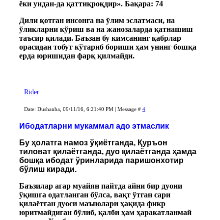
ёки ундан-да қаттиқроқдир». Бақара: 74
Дили қотган инсонга на ўлим эслатмаси, на
ўликларни кўриш ва на жанозаларда қатнашиш
таъсир қилади. Баъзан бу кимсанинг қабрлар
орасидан тобут кўтариб бориши ҳам унинг бошқа
ерда юришидан фарқ қилмайди.
Rider
Date: Dushanba, 09/11/16, 6:21:40 PM | Message #
4
Ибодатларни мукаммал адо этмаслик
Бу ҳолатга намоз ўқиётганда, Қуръон
тиловат қилаётганда, дуо қилаётганда ҳамда
бошқа ибодат ўринларида паришонхотир
бўлиш киради.
Баъзилар агар муайян пайтда айни бир дуони
ўқишга одатланган бўлса, вақт ўтган сари
қилаётган дуоси маънолари ҳақида фикр
юритмайдиган бўлиб, қалби ҳам ҳаракатланмай