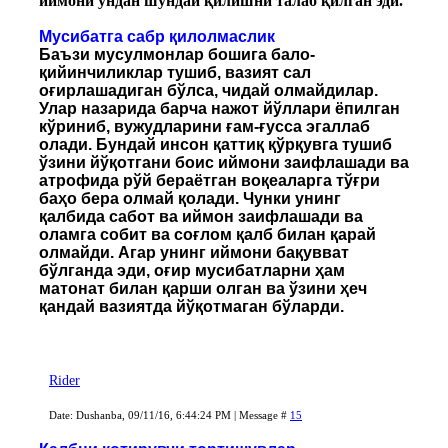
иймони ундан шундай қилишни талаб қилган эди.
Мусибатга сабр қилолмаслик
Баъзи мусулмонлар бошига бало-
қийинчиликлар тушиб, вазият сал
оғирлашадиган бўлса, чидай олмайдилар.
Улар назарида барча нажот йўллари ёпилган
кўриниб, вужудларини ғам-ғусса эгаллаб
олади. Бундай инсон қаттиқ қўрқувга тушиб
ўзини йўқотгани боис иймони заифлашади ва
атрофида рўй бераётган воқеаларга тўғри
баҳо бера олмай қолади. Чунки унинг
қалбида сабот ва иймон заифлашади ва
оламга собит ва соғлом қалб билан қарай
олмайди. Агар унинг иймони бақувват
бўлганда эди, оғир мусибатларни ҳам
матонат билан қарши олган ва ўзини ҳеч
қандай вазиятда йўқотмаган бўларди.
Rider
Date: Dushanba, 09/11/16, 6:44:24 PM | Message #
15