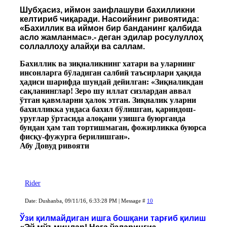
Шубҳасиз, иймон заифлашуви бахилликни
келтириб чиқаради. Насоийнинг ривоятида:
«Бахиллик ва иймон бир банданинг қалбида
асло жамланмас».- деган эдилар росулуллоҳ
соллаллоҳу алайҳи ва саллам.
Бахиллик ва зиқналикнинг хатари ва уларнинг
инсонларга бўладиган салбий таъсирлари ҳақида
ҳадиси шарифда шундай дейилган: «Зиқналикдан
сақланинглар! Зеро шу иллат сизлардан аввал
ўтган қавмларни ҳалок этган. Зиқналик уларни
бахилликка ундаса бахил бўлишган, қариндош-
уруғлар ўртасида алоқани узишга буюрганда
бундан ҳам тап тортишмаган, фожирликка буюрса
фисқу-фужурга берилишган».
Абу Довуд ривояти
Rider
Date: Dushanba, 09/11/16, 6:33:28 PM | Message #
10
Ўзи қилмайдиган ишга бошқани тарғиб қилиш