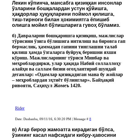
Лекин кўпинча, мансабга қизиққан инсонлар
ўзларини бошқалардан устун қўйишга,
ҳақдорлар ҳуқуқларини поймол қилишга,
тиш-тирноғи билан ҳокимиятга ёпишиб
олишга мойил бўлишларига гувоҳ бўламиз.
б) Давраларни бошқаришга қизиқиш, мажлислар
тўрисини ўзига бўлишига интилиш ва бировга гап
бермаслик, ҳаммадан гапини тинглашни талаб
қилиш ҳамда ўзгаларга буйруқ беришни яхши
кўриш. Мажлисларнинг тўриси Минбар ва
меҳроблардирки, улар ҳақида Набий соллаллоҳу
алайҳи ва саллам бизни огоҳлантириб шундай
деганлар: «Одамлар қизиқадиган мана бу жойлар
– меҳроблардан эҳтиёт бўлинглар». Байҳақий
ривояти, Саҳиҳул Жомеъ 1420.
Rider
Date: Dushanba, 09/11/16, 6:30:20 PM | Message #
8
в) Агар бирор жамоатга кирадиган бўлса,
ўзининг касал нафсидаги кибру-ҳавосини