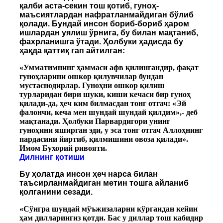
қалби аста-секин тош қотиб, гуноҳ-
маъсиятлардан нафратланмайдиган бўлиб
қолади. Бундай инсон бориб-бориб ҳаром
ишлардан уялиш ўрнига, бу билан мақтаниб,
фахрланишга ўтади. Ҳолбуки ҳадисда бу
ҳақда қаттиқ гап айтилган:
«Умматимнинг ҳаммаси афв қилингандир, фақат
гуноҳларини ошкор қилувчилар бундан
мустаснодирлар. Гуноҳни ошкор қилиш
турларидан бири шуки, киши кечаси бир гуноҳ
қилади-да, ҳеч ким билмасдан тонг отгач: «Эй
фалончи, кеча мен шундай шундай қилдим»,- деб
мақтанади. Ҳолбуки Парвардигори унинг
гуноҳини яширган эди, у эса тонг отгач Аллоҳнинг
пардасини йиртиб, қилмишини овоза қилади».
Имом Бухорий ривояти.
Дилнинг қотиши
Бу ҳолатда инсон ҳеч нарса билан
таъсирланмайдиган метин тошга айланиб
қолганини сезади.
«Сўнгра шундай мўъжизаларни кўргандан кейин
ҳам дилларингиз қотди. Бас у диллар тош кабидир