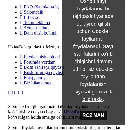
Ushbu sayt
FAQ (Savol-javob)
foydalanuvchi
Salomatlik
tajribasini yanada
E-bozor
Tekin reklama
qulayroq qilish
Ayollar uchun
uchun Cookie-
Dam olish bo'limi
fayllardan
foydalanadi. Sayt
UzigaBek qoidasi + Menyu
sahifalarini ko'rib
Foydalanish qoidasi
chiqishni davom
Forumda yordam
Bosh sahifaga qaytish
ettirib, siz
cookies
Bosh forumga qaytish
fayllaridan
Fotogalereya
Biz bilan aloqa
foydalanish
siyosatiga rozilik
bildirasiz
.
Saytda e'lon qilingan materiallardan foydalanish, nusxa
ko‘chirish va qayta chop etish
UzigaBek.com
manbasi
ROZIMAN
ko‘rsatilgan holda amalga oshirilishi mumkin.
Saytda foydalanuvchilar tomonidan joylashtirilgan materiallar