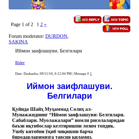
Page
1
of
2
1
2
»
Forum moderator:
DURDON
,
SAKINA
Иймон заифлашуви. Белгилари
Rider
Date: Dushanba, 09/11/16, 6:12:04 PM | Message #
1
Иймон заифлашуви.
Белгилари
Қуйида Шайҳ Муҳаммад Солиҳ ал-
Мунажжиднинг “Иймон заифлашуви: Белгилари.
Сабаблари. Муолажалари” номли рисолаларидан
баъзи иқтибослар келтиришни лозим топдик.
Ушбу китобни ўқиб чиқишни барча
биродарларимизга тавсия қиламиз.