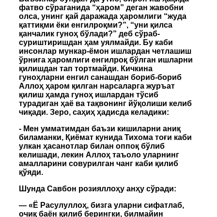
фатво сўраганида “ҳаром” деган жавобни
олса, унинг қай даражада ҳаромлиги “жуда
қаттиқми ёки енгилроқми?”, “уни қилса
қанчалик гуноҳ бўлади?” деб сўраб-
суриштиришдан ҳам уялмайди. Бу каби
инсонлар мункар-ёмон ишлардан четлашиш
ўрнига ҳаромлиги енгилроқ бўлган ишларни
қилишдан тап тортмайди. Кичкина
гуноҳларни енгил санашдан бориб-бориб
Аллоҳ ҳаром қилган нарсаларга журъат
қилиш ҳамда гуноҳ ишлардан тўсиб
турадиган ҳаё ва тақвонинг йўқолиши келиб
чиқади. Зеро, саҳиҳ ҳадисда келадики:
- Мен умматимдан баъзи кишиларни аниқ
биламанки, Қиёмат кунида Тихома тоғи каби
улкан ҳасанотлар билан оппоқ бўлиб
келишади, лекин Аллоҳ таъоло уларнинг
амалларини совурилган чанг каби қилиб
қўяди.
Шунда Савбон розияллоҳу анҳу сўради:
— «Ё Расулуллоҳ, бизга уларни сифатлаб,
очиқ баён қилиб берингки, билмайин