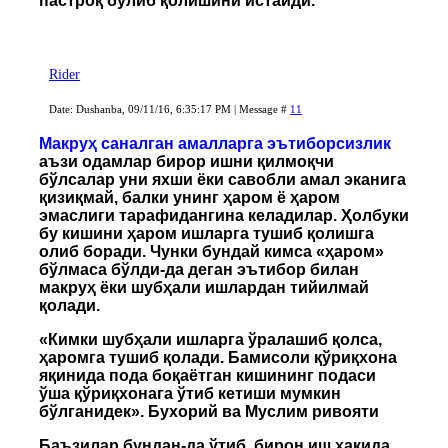
пастроқ бўлиб қолишини истайди.
Rider
Date: Dushanba, 09/11/16, 6:35:17 PM | Message #
11
Макруҳ саналган амалларга эътиборсизлик
аъзи одамлар бирор ишни қилмоқчи
бўлсалар уни яхши ёки савобли амал эканига
қизиқмай, балки унинг ҳаром ё ҳаром
эмаслиги тарафидангина келадилар. Ҳолбуки
бу кишини ҳаром ишларга тушиб қолишга
олиб боради. Чунки бундай кимса «ҳаром»
бўлмаса бўлди-да деган эътибор билан
макруҳ ёки шубҳали ишлардан тийилмай
қолади.
«Кимки шубҳали ишларга ўралашиб қолса,
ҳаромга тушиб қолади. Бамисоли қўриқхона
яқинида пода боқаётган кишининг подаси
ўша қўриқхонага ўтиб кетиши мумкин
бўлганидек». Бухорий ва Муслим ривояти
Баъзилар бундан-да ўтиб, бирон иш ҳақида