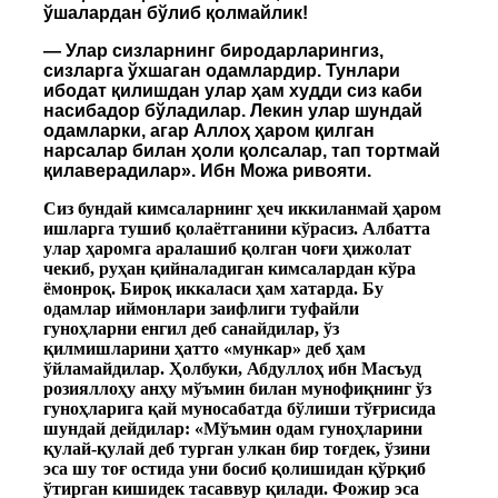
ўшалардан бўлиб қолмайлик!
— Улар сизларнинг биродарларингиз,
сизларга ўхшаган одамлардир. Тунлари
ибодат қилишдан улар ҳам худди сиз каби
насибадор бўладилар. Лекин улар шундай
одамларки, агар Аллоҳ ҳаром қилган
нарсалар билан ҳоли қолсалар, тап тортмай
қилаверадилар». Ибн Можа ривояти.
Сиз бундай кимсаларнинг ҳеч иккиланмай ҳаром
ишларга тушиб қолаётганини кўрасиз. Албатта
улар ҳаромга аралашиб қолган чоғи ҳижолат
чекиб, руҳан қийналадиган кимсалардан кўра
ёмонроқ. Бироқ иккаласи ҳам хатарда. Бу
одамлар иймонлари заифлиги туфайли
гуноҳларни енгил деб санайдилар, ўз
қилмишларини ҳатто «мункар» деб ҳам
ўйламайдилар. Ҳолбуки, Абдуллоҳ ибн Масъуд
розияллоҳу анҳу мўъмин билан мунофиқнинг ўз
гуноҳларига қай муносабатда бўлиши тўғрисида
шундай дейдилар: «Мўъмин одам гуноҳларини
қулай-қулай деб турган улкан бир тоғдек, ўзини
эса шу тоғ остида уни босиб қолишидан қўрқиб
ўтирган кишидек тасаввур қилади. Фожир эса