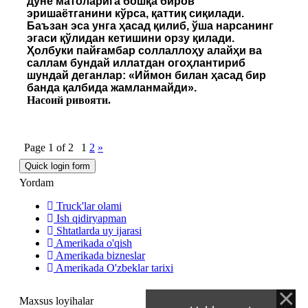
дунё матоларига бошқа биров
эришаётганини кўрса, қаттиқ сиқилади.
Баъзан эса унга ҳасад қилиб, ўша нарсанинг
эгаси қўлидан кетишини орзу қилади.
Ҳолбуки пайғамбар соллаллоҳу алайҳи ва
саллам бундай иллатдан огоҳлантириб
шундай деганлар: «Иймон билан ҳасад бир
банда қалбида жамланмайди».
Насоий ривояти.
Page
1
of
2
1
2
»
Yordam
Truck'lar olami
Ish qidiryapman
Shtatlarda uy ijarasi
Amerikada o'qish
Amerikada bizneslar
Amerikada O'zbeklar tarixi
Maxsus loyihalar