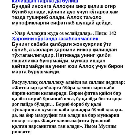
қилишдан ғафлатда бўлиш
Бундай инсонга Аллоҳни зикр қилиш оғир
бўлиб қолади, қўлини дуо учун кўтарса ҳам
тезда тушириб олади. Аллоҳ таъоло
мунофиқларни сифатлаб шундай дейди:
«Улар Аллоҳни жуда оз эслайдилар». Нисо: 142
Ҳаромни кўрганда ғазабланмаслик
Бунинг сабаби қалбдаги жонкуярлик ўти
сўниб, аъзолари ҳаромни инкор қилишдан
тўхтаганлигидир. Натижада унинг қалби
яхшиликка буюрмайди, мункар ишдан
қайтармайди ва унинг юзи Аллоҳ учун бирон
марта бурушмайди.
Расулуллоҳ соллаллоҳу алайҳи ва саллам дедилар:
«Фитналар қалбларга бўйра қамишлари каби
бирин-кетин келаверади. Бирон фитна қайси бир
қалбга кириб ўрнашиб олса, бу қалбда битта қора
доғ пайдо бўлади… Бориб-бориб бу қалб
тўнкарилган қумғон каби қоп-қора бўлиб қолади-
да, на бир маъруфни тан олади ва бир мункарни
инкор этади. Фақат ҳавои-нафсига ўрнашиб
қолган нарсанигина тан олади». Имом Муслим
ривояти