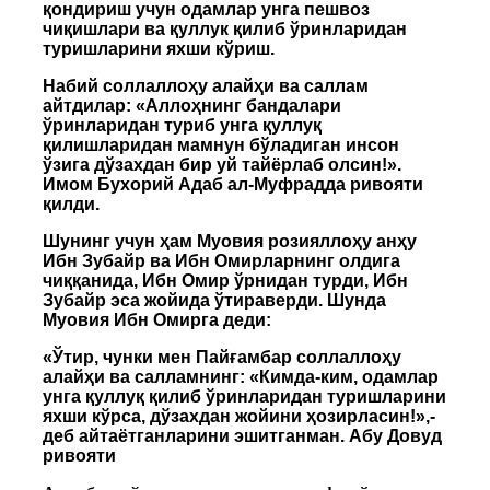
қондириш учун одамлар унга пешвоз
чиқишлари ва қуллук қилиб ўринларидан
туришларини яхши кўриш.
Набий соллаллоҳу алайҳи ва саллам
айтдилар: «Аллоҳнинг бандалари
ўринларидан туриб унга қуллуқ
қилишларидан мамнун бўладиган инсон
ўзига дўзахдан бир уй тайёрлаб олсин!».
Имом Бухорий Адаб ал-Муфрадда ривояти
қилди.
Шунинг учун ҳам Муовия розияллоҳу анҳу
Ибн Зубайр ва Ибн Омирларнинг олдига
чиққанида, Ибн Омир ўрнидан турди, Ибн
Зубайр эса жойида ўтираверди. Шунда
Муовия Ибн Омирга деди:
«Ўтир, чунки мен Пайғамбар соллаллоҳу
алайҳи ва салламнинг: «Кимда-ким, одамлар
унга қуллуқ қилиб ўринларидан туришларини
яхши кўрса, дўзахдан жойини ҳозирласин!»,-
деб айтаётганларини эшитганман. Абу Довуд
ривояти