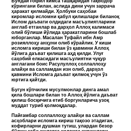
Бундай ғофил кимса ташқаридан тақводор
кўрингани билан, аслида дини учун заррача
ҳаракат қилмайди. Ҳолбуки саҳобаи
киромлар исломни қабул қилишлари биланоқ
Ислом даъвати олдидаги масъулиятларини
англаб етганлар ва дарҳол Аллоҳ калимаси
олий бўлиши йўлида ҳаракатларини бошлаб
юборганлар. Масалан Туфайл ибн Амр
розияллоҳу анҳуни олиб кўрайлик. У киши
исломга кириши билан ўз қавмини Аллоҳ
йўлига даъват қилишга аҳд қилди. Улуғ
саҳобий елкасидаги масъулиятни чуқур
англагани боис Расулуллоҳ соллаллоҳу
алайҳи ва салламдан изн олиб, дарҳол
қавмини Исломга даъват қилмоқ учун ўз
юртига қайтди.
Бугун кўпчилик мусулмонлар динга амал
қила бошлари билан то Аллоҳ йўлига даъват
қилиш босқичига етиб боргунларича узоқ
муддат туриб қолмоқдалар.
Пайғамбар соллаллоҳу алайҳи ва саллам
асҳоблари исломга кириш тақозо этадиган,
кофирларни душман тутиш, улардан безор