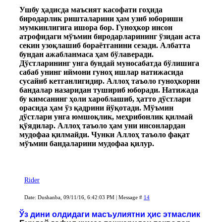
Ушбу ҳадисда маъсият касофати гоҳида
биродарлик ришталарини ҳам узиб юбориши
мумкинлигига ишора бор. Гуноҳкор инсон
атрофидаги мўъмин биродарларининг ўзидан аста
секин узоқлашиб бораётганини сезади. Албатта
бундан ажабланмаса ҳам бўлаверади.
Дўстларининг унга бундай муносабатда бўлишига
сабаб унинг иймони гуноҳ ишлар натижасида
сусайиб кетганлигидир. Аллоҳ таъоло гуноҳкорни
бандалар назаридан тушириб юборади. Натижада
бу кимсанинг ҳоли хароблашиб, ҳатто дўстлари
орасида ҳам ўз қадрини йўқотади. Мўъмин
дўстлари унга юмшоқлик, меҳрибонлик қилмай
қўядилар. Аллоҳ таъоло ҳам уни инсонлардан
мудофаа қилмайди. Чунки Аллоҳ таъоло фақат
мўъмин бандаларини мудофаа қилур.
Rider
Date: Dushanba, 09/11/16, 6:42:03 PM | Message #
14
Ўз дини олдидаги масъулиятни ҳис этмаслик