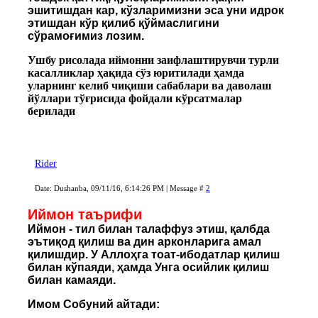
эшитишдан кар, кўзларимизни эса уни идрок
этишдан кўр қилиб қўймаслигини
сўрамоғимиз лозим.
Ушбу рисолада иймонни заифлаштирувчи турли
касалликлар ҳақида сўз юритилади ҳамда
уларнинг келиб чиқиши сабаблари ва даволаш
йўллари тўғрисида фойдали кўрсатмалар
берилади
Rider
Date: Dushanba, 09/11/16, 6:14:26 PM | Message #
2
Иймон таърифи
Иймон - тил билан талаффуз этиш, қалбда
эътиқод қилиш ва дин арконларига амал
қилишдир. У Аллоҳга тоат-ибодатлар қилиш
билан кўпаяди, ҳамда Унга осийлик қилиш
билан камаяди.
Имом Собуний айтади: