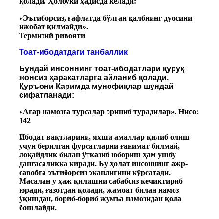
қолади. Ҳолбуки ҳадисда келади:
«Эътиборсиз, ғафлатда бўлган қалбнинг дуосини
ижобат қилмайди».
Термизий ривояти
Тоат-ибодатдаги танбаллик
Бундай инсоннинг тоат-ибодатлари қуруқ
жонсиз ҳаракатларга айланиб қолади.
Қуръони Каримда мунофиқлар шундай
сифатланади:
«Агар намозга турсалар эриниб турадилар». Нисо:
142
Ибодат вақтларини, яхши амаллар қилиб олиш
учун берилган фурсатларни ғанимат билмай,
лоқайдлик билан ўтказиб юбориш ҳам ушбу
дангасаликка киради. Бу ҳолат инсоннинг ажр-
савобга эътиборсиз эканлигини кўрсатади.
Масалан у ҳаж қилишни сабабсиз кечиктириб
юради, ғазотдан қолади, жамоат билан намоз
ўқишдан, бориб-бориб жумъа намозидан қола
бошлайди.