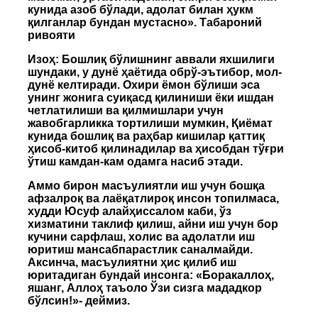
кунида азоб бўлади, адолат билан ҳукм
қилганлар бундан мустасно». Табароний
ривояти
Изоҳ: Бошлиқ бўлишнинг аввали яхшилиги
шундаки, у дунё ҳаётида обрў-эътибор, мол-
дунё келтиради. Охири ёмон бўлиши эса
унинг жонига суиқасд қилиниши ёки ишдан
четлатилиши ва қилмишлари учун
жавобгарликка тортилиши мумкин, Қиёмат
кунида бошлиқ ва раҳбар кишилар қаттиқ
ҳисоб-китоб қилинадилар ва ҳисобдан тўғри
ўтиш камдан-кам одамга насиб этади.
Аммо бирон масъулиятли иш учун бошқа
афзалроқ ва лаёқатлироқ инсон топилмаса,
худди Юсуф алайҳиссалом каби, ўз
хизматини таклиф қилиш, айни иш учун бор
кучини сарфлаш, холис ва адолатли иш
юритиш мансабпарастлик саналмайди.
Аксинча, масъулиятни ҳис қилиб иш
юритадиган бундай инсонга: «Боракаллоҳ,
яшанг, Аллоҳ таъоло Ўзи сизга мададкор
бўлсин!»- деймиз.