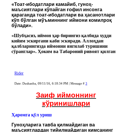
«Тоат-ибодатлари камайиб, гуноҳ-
маъсиятлари кўпайган ғофил инсонга
қараганда тоат-ибодатлари ва ҳасанотлари
кўп бўлган мўъминнинг иймони комилроқ
бўлади».
«Шубҳасиз, иймон ҳар бирингиз қалбида худди
кийим эскиргани каби эскиради. Аллоҳдан
қалбларингизда иймонни янгилаб туришини
сўранглар». Ҳоким ва Табароний ривоят қилган
Rider
Date: Dushanba, 09/11/16, 6:18:34 PM | Message #
3
Заиф иймоннинг
кўринишлари
Ҳаромга қўл уриш
Гуноҳларига тавба қилмайдиган ва
маъсиятлардан тийилмайдиган кимсанинг