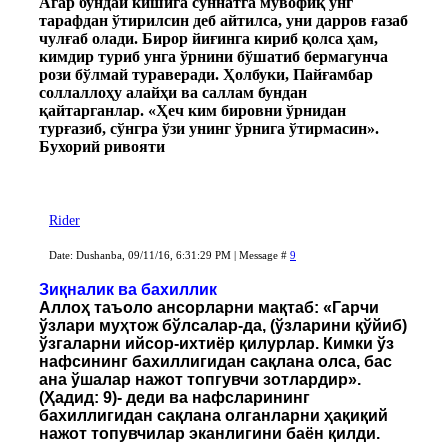
Агар бундай кишига суннатга мувофиқ ўнг
тарафдан ўтирилсин деб айтилса, уни дарров ғазаб
чулғаб олади. Бирор йиғинга кириб қолса ҳам,
кимдир туриб унга ўрнини бўшатиб бермагунча
рози бўлмай тураверади. Ҳолбуки, Пайғамбар
соллаллоҳу алайҳи ва саллам бундан
қайтарганлар. «Ҳеч ким бировни ўрнидан
турғазиб, сўнгра ўзи унинг ўрнига ўтирмасин».
Бухорий ривояти
Rider
Date: Dushanba, 09/11/16, 6:31:29 PM | Message #
9
Зиқналик ва бахиллик
Аллоҳ таъоло ансорларни мақтаб: «Гарчи
ўзлари муҳтож бўлсалар-да, (ўзларини қўйиб)
ўзгаларни ийсор-ихтиёр қилурлар. Кимки ўз
нафсининг бахиллигидан сақлана олса, бас
ана ўшалар нажот топгувчи зотлардир».
(Ҳадид: 9)- деди ва нафсларининг
бахиллигидан сақлана олганларни ҳақиқий
нажот топувчилар эканлигини баён қилди.