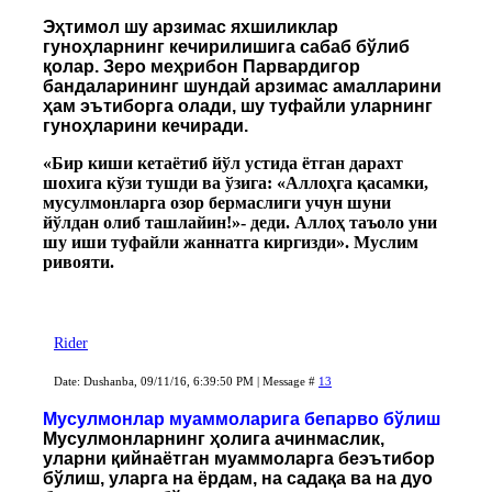
Эҳтимол шу арзимас яхшиликлар
гуноҳларнинг кечирилишига сабаб бўлиб
қолар. Зеро меҳрибон Парвардигор
бандаларининг шундай арзимас амалларини
ҳам эътиборга олади, шу туфайли уларнинг
гуноҳларини кечиради.
«Бир киши кетаётиб йўл устида ётган дарахт
шохига кўзи тушди ва ўзига: «Аллоҳга қасамки,
мусулмонларга озор бермаслиги учун шуни
йўлдан олиб ташлайин!»- деди. Аллоҳ таъоло уни
шу иши туфайли жаннатга киргизди». Муслим
ривояти.
Rider
Date: Dushanba, 09/11/16, 6:39:50 PM | Message #
13
Мусулмонлар муаммоларига бепарво бўлиш
Мусулмонларнинг ҳолига ачинмаслик,
уларни қийнаётган муаммоларга беэътибор
бўлиш, уларга на ёрдам, на садақа ва на дуо