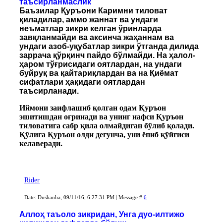
таъсирланмаслик
Баъзилар Қуръони Каримни тиловат
қиладилар, аммо жаннат ва ундаги
неъматлар зикри келган ўринларда
завқланмайди ва аксинча жаҳаннам ва
ундаги азоб-уқубатлар зикри ўтганда дилида
заррача қўрқинч пайдо бўлмайди. На ҳалол-
ҳаром тўғрисидаги оятлардан, на ундаги
буйруқ ва қайтариқлардан ва на Қиёмат
сифатлари ҳақидаги оятлардан
таъсирланади.
Иймони заифлашиб қолган одам Қуръон
эшитишдан оғринади ва унинг нафси Қуръон
тиловатига сабр қила олмайдиган бўлиб қолади.
Қўлига Қуръон олди дегунча, уни ёпиб қўйгиси
келаверади.
Rider
Date: Dushanba, 09/11/16, 6:27:31 PM | Message #
6
Аллоҳ таъоло зикридан, Унга дуо-илтижо