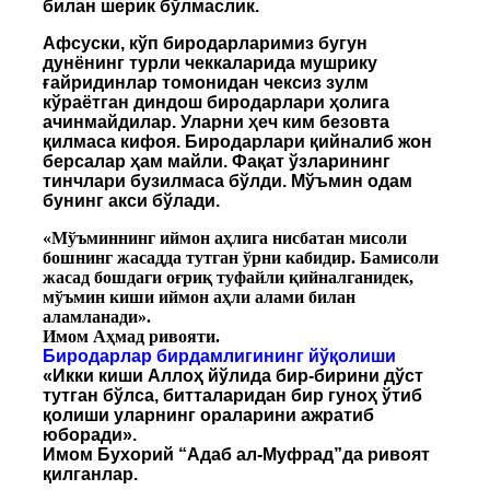
билан шерик бўлмаслик.
Афсуски, кўп биродарларимиз бугун
дунёнинг турли чеккаларида мушрику
ғайридинлар томонидан чексиз зулм
кўраётган диндош биродарлари ҳолига
ачинмайдилар. Уларни ҳеч ким безовта
қилмаса кифоя. Биродарлари қийналиб жон
берсалар ҳам майли. Фақат ўзларининг
тинчлари бузилмаса бўлди. Мўъмин одам
бунинг акси бўлади.
«Мўъминнинг иймон аҳлига нисбатан мисоли
бошнинг жасадда тутган ўрни кабидир. Бамисоли
жасад бошдаги оғриқ туфайли қийналганидек,
мўъмин киши иймон аҳли алами билан
аламланади».
Имом Аҳмад ривояти.
Биродарлар бирдамлигининг йўқолиши
«Икки киши Аллоҳ йўлида бир-бирини дўст
тутган бўлса, битталаридан бир гуноҳ ўтиб
қолиши уларнинг ораларини ажратиб
юборади».
Имом Бухорий “Адаб ал-Муфрад”да ривоят
қилганлар.