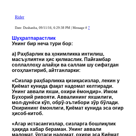
Rider
Date: Dushanba, 09/11/16, 6:29:38 PM | Message #
7
Шуҳратпарастлик
Унинг бир неча тури бор:
а) Раҳбарлик ва ҳокимликка интилиш,
масъулиятни ҳис қилмаслик. Пайғамбар
соллаллоҳу алайҳи ва саллам шу сифатдан
огоҳлантириб, айтганларки:
«Сизлар раҳбарликка қизиқасизлар, лекин у
Қиёмат кунида фақат надомат келтиради.
Унинг аввали яхши, охири ёмондир». Имом
Бухорий ривояти. Аввалининг яхшилиги,
мол-дунёси кўп, обрў-эътибори зўр бўлади.
Охирининг ёмонлиги, Қиёмат кунида эса оғир
ҳисоб-китоб.
«Агар истасангизлар, сизларга бошлиқлик
ҳақида хабар бераман. Унинг аввали
маломат, ўртаси надомат, охири эса Қиёмат