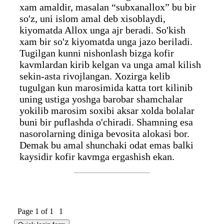
xam amaldir, masalan “subxanallox” bu bir
so'z, uni islom amal deb xisoblaydi,
kiyomatda Allox unga ajr beradi. So'kish
xam bir so'z kiyomatda unga jazo beriladi.
Tugilgan kunni nishonlash bizga kofir
kavmlardan kirib kelgan va unga amal kilish
sekin-asta rivojlangan. Xozirga kelib
tugulgan kun marosimida katta tort kilinib
uning ustiga yoshga barobar shamchalar
yokilib marosim soxibi aksar xolda bolalar
buni bir puflashda o'chiradi. Shamning esa
nasorolarning diniga bevosita alokasi bor.
Demak bu amal shunchaki odat emas balki
kaysidir kofir kavmga ergashish ekan.
Page
1
of
1
1