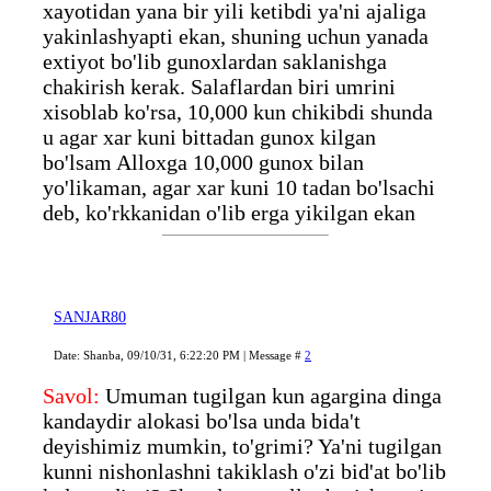
xayotidan yana bir yili ketibdi ya'ni ajaliga
yakinlashyapti ekan, shuning uchun yanada
extiyot bo'lib gunoxlardan saklanishga
chakirish kerak. Salaflardan biri umrini
xisoblab ko'rsa, 10,000 kun chikibdi shunda
u agar xar kuni bittadan gunox kilgan
bo'lsam Alloxga 10,000 gunox bilan
yo'likaman, agar xar kuni 10 tadan bo'lsachi
deb, ko'rkkanidan o'lib erga yikilgan ekan
SANJAR80
Date: Shanba, 09/10/31, 6:22:20 PM | Message #
2
Savol:
Umuman tugilgan kun agargina dinga
kandaydir alokasi bo'lsa unda bida't
deyishimiz mumkin, to'grimi? Ya'ni tugilgan
kunni nishonlashni takiklash o'zi bid'at bo'lib