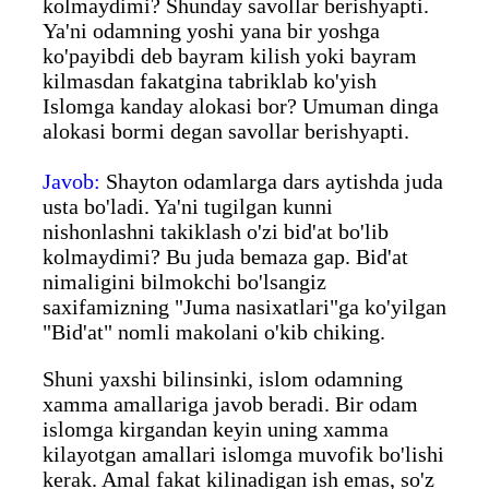
kolmaydimi? Shunday savollar berishyapti.
Ya'ni odamning yoshi yana bir yoshga
ko'payibdi deb bayram kilish yoki bayram
kilmasdan fakatgina tabriklab ko'yish
Islomga kanday alokasi bor? Umuman dinga
alokasi bormi degan savollar berishyapti.
Javob:
Shayton odamlarga dars aytishda juda
usta bo'ladi. Ya'ni tugilgan kunni
nishonlashni takiklash o'zi bid'at bo'lib
kolmaydimi? Bu juda bemaza gap. Bid'at
nimaligini bilmokchi bo'lsangiz
saxifamizning "Juma nasixatlari"ga ko'yilgan
"Bid'at" nomli makolani o'kib chiking.
Shuni yaxshi bilinsinki, islom odamning
xamma amallariga javob beradi. Bir odam
islomga kirgandan keyin uning xamma
kilayotgan amallari islomga muvofik bo'lishi
kerak. Amal fakat kilinadigan ish emas, so'z