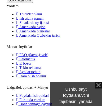
Yordam
Truck'lar olami
Ish qidiryapman
Shtatlarda uy ijarasi
Amerikada o'qish
Amerikada bizneslar
Amerikada O'zbeklar tarixi
Maxsus loyihalar
FAQ (Savol-javob)
Salomatlik
E-bozor
Tekin reklama
Ayollar uchun
Dam olish bo'limi
UzigaBek qoidasi + Menyu
Ushbu sayt
foydalanuvchi
Foydalanish qoidasi
Forumda yordam
tajribasini yanada
Bosh sahifaga qaytish