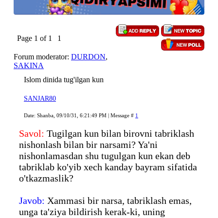
Page
1
of
1
1
Forum moderator:
DURDON
,
SAKINA
Islom dinida tug'ilgan kun
SANJAR80
Date: Shanba, 09/10/31, 6:21:49 PM | Message #
1
Savol:
Tugilgan kun bilan birovni tabriklash
nishonlash bilan bir narsami? Ya'ni
nishonlamasdan shu tugulgan kun ekan deb
tabriklab ko'yib xech kanday bayram sifatida
o'tkazmaslik?
Javob:
Xammasi bir narsa, tabriklash emas,
unga ta'ziya bildirish kerak-ki, uning