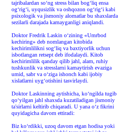
tajribalardan so‘ng stress bilan bog‘liq ensa
og‘rig‘i, uyqusizlik va oshqozon og‘rig‘i kabi
psixologik va jismoniy alomatlar bu shaxslarda
sezilarli darajada kamayganligi aniqlandi.
Doktor Fredrik Laskin o‘zining «Umrbod
kechiring» deb nomlangan kitobida
kechirimlilikni sog‘liq va baxtiyorlik uchun
isbotlangan retsept deb ifodalaydi. Kitob
kechirimlilik qanday qilib jahl, alam, ruhiy
tushkunlik va stresslarni kamaytirish evaziga
umid, sabr va o‘ziga ishonch kabi ijobiy
xislatlarni uyg‘otishini tasvirlaydi.
Doktor Laskinning aytishicha, ko‘ngilda tugib
qo‘yilgan jahl shaxsda kuzatiladigan jismoniy
ta'sirlarni keltirib chiqaradi. U yana o‘z fikrini
quyidagicha davom ettiradi:
Biz ko‘rdikki, uzoq davom etgan hodisa yoki