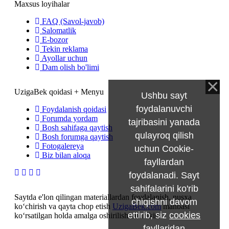
Maxsus loyihalar
FAQ (Savol-javob)
Salomatlik
E-bozor
Tekin reklama
Ayollar uchun
Dam olish bo'limi
UzigaBek qoidasi + Menyu
Ushbu sayt
foydalanuvchi
Foydalanish qoidasi
Forumda yordam
tajribasini yanada
Bosh sahifaga qaytish
qulayroq qilish
Bosh forumga qaytish
Fotogalereya
uchun Cookie-
Biz bilan aloqa
fayllardan
foydalanadi. Sayt
sahifalarini ko'rib
Saytda e'lon qilingan materiallardan foydalanish, nusxa
chiqishni davom
ko‘chirish va qayta chop etish
UzigaBek.com
manbasi
ettirib, siz
cookies
ko‘rsatilgan holda amalga oshirilishi mumkin.
fayllaridan