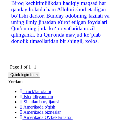
Biroq kechirimlilikdan haqiqiy maqsad har
qanday holatda ham Allohni shod etadigan
bo‘lishi darkor. Bunday odobning fazilati va
uning ilmiy jihatdan e'tirof etilgan foydalari
Qur'onning juda ko‘p oyatlarida nozil
qilinganki, bu Qur'onda mavjud ko‘plab
donolik timsollaridan bir shingil, xolos.
Page
1
of
1
1
Yordam
Truck'lar olami
Ish qidiryapman
Shtatlarda uy ijarasi
Amerikada o'qish
Amerikada bizneslar
Amerikada O'zbeklar tarixi