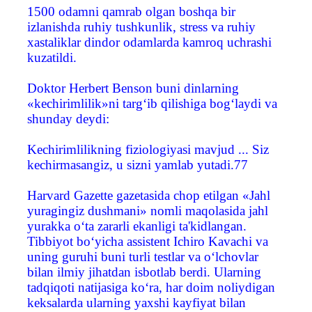
1500 odamni qamrab olgan boshqa bir
izlanishda ruhiy tushkunlik, stress va ruhiy
xastaliklar dindor odamlarda kamroq uchrashi
kuzatildi.
Doktor Herbert Benson buni dinlarning
«kechirimlilik»ni targ‘ib qilishiga bog‘laydi va
shunday deydi:
Kechirimlilikning fiziologiyasi mavjud ... Siz
kechirmasangiz, u sizni yamlab yutadi.77
Harvard Gazette gazetasida chop etilgan «Jahl
yuragingiz dushmani» nomli maqolasida jahl
yurakka o‘ta zararli ekanligi ta'kidlangan.
Tibbiyot bo‘yicha assistent Ichiro Kavachi va
uning guruhi buni turli testlar va o‘lchovlar
bilan ilmiy jihatdan isbotlab berdi. Ularning
tadqiqoti natijasiga ko‘ra, har doim noliydigan
keksalarda ularning yaxshi kayfiyat bilan