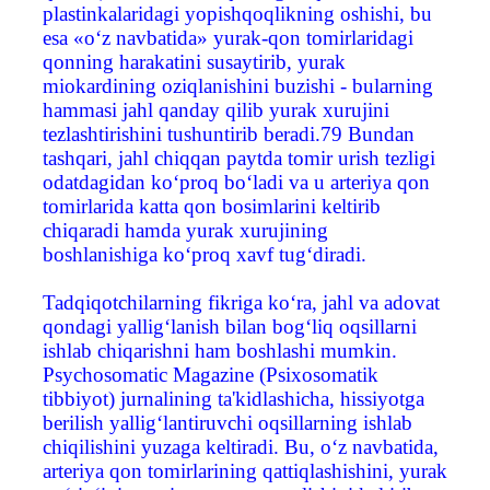
plastinkalaridagi yopishqoqlikning oshishi, bu
esa «o‘z navbatida» yurak-qon tomirlaridagi
qonning harakatini susaytirib, yurak
miokardining oziqlanishini buzishi - bularning
hammasi jahl qanday qilib yurak xurujini
tezlashtirishini tushuntirib beradi.79 Bundan
tashqari, jahl chiqqan paytda tomir urish tezligi
odatdagidan ko‘proq bo‘ladi va u arteriya qon
tomirlarida katta qon bosimlarini keltirib
chiqaradi hamda yurak xurujining
boshlanishiga ko‘proq xavf tug‘diradi.
Tadqiqotchilarning fikriga ko‘ra, jahl va adovat
qondagi yallig‘lanish bilan bog‘liq oqsillarni
ishlab chiqarishni ham boshlashi mumkin.
Psychosomatic Magazine (Psixosomatik
tibbiyot) jurnalining ta'kidlashicha, hissiyotga
berilish yallig‘lantiruvchi oqsillarning ishlab
chiqilishini yuzaga keltiradi. Bu, o‘z navbatida,
arteriya qon tomirlarining qattiqlashishini, yurak