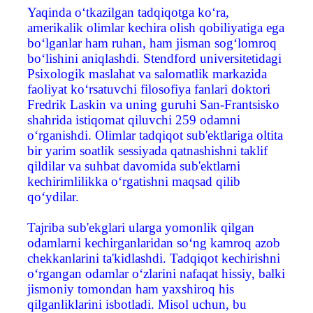
Yaqinda o‘tkazilgan tadqiqotga ko‘ra,
amerikalik olimlar kechira olish qobiliyatiga ega
bo‘lganlar ham ruhan, ham jisman sog‘lomroq
bo‘lishini aniqlashdi. Stendford universitetidagi
Psixologik maslahat va salomatlik markazida
faoliyat ko‘rsatuvchi filosofiya fanlari doktori
Fredrik Laskin va uning guruhi San-Frantsisko
shahrida istiqomat qiluvchi 259 odamni
o‘rganishdi. Olimlar tadqiqot sub'ektlariga oltita
bir yarim soatlik sessiyada qatnashishni taklif
qildilar va suhbat davomida sub'ektlarni
kechirimlilikka o‘rgatishni maqsad qilib
qo‘ydilar.
Tajriba sub'ekglari ularga yomonlik qilgan
odamlarni kechirganlaridan so‘ng kamroq azob
chekkanlarini ta'kidlashdi. Tadqiqot kechirishni
o‘rgangan odamlar o‘zlarini nafaqat hissiy, balki
jismoniy tomondan ham yaxshiroq his
qilganliklarini isbotladi. Misol uchun, bu