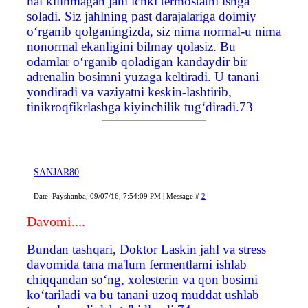
hal kilinmagan jahl ichki termostatni ishga
soladi. Siz jahlning past darajalariga doimiy
o‘rganib qolganingizda, siz nima normal-u nima
nonormal ekanligini bilmay qolasiz. Bu
odamlar o‘rganib qoladigan kandaydir bir
adrenalin bosimni yuzaga keltiradi. U tanani
yondiradi va vaziyatni keskin-lashtirib,
tinikroqfikrlashga kiyinchilik tug‘diradi.73
SANJAR80
Date: Payshanba, 09/07/16, 7:54:09 PM | Message #
2
Davomi....
Bundan tashqari, Doktor Laskin jahl va stress
davomida tana ma'lum fermentlarni ishlab
chiqqandan so‘ng, xolesterin va qon bosimi
ko‘tariladi va bu tanani uzoq muddat ushlab