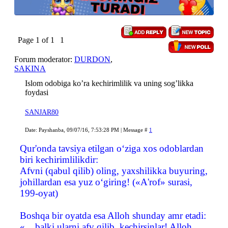
Page
1
of
1
1
Forum moderator:
DURDON
,
SAKINA
Islom odobiga ko’ra kechirimlilik va uning sog’likka
foydasi
SANJAR80
Date: Payshanba, 09/07/16, 7:53:28 PM | Message #
1
Qur'onda tavsiya etilgan o‘ziga xos odoblardan
biri kechirimlilikdir:
Afvni (qabul qilib) oling, yaxshilikka buyuring,
johillardan esa yuz o‘giring! («A'rof» surasi,
199-oyat)
Boshqa bir oyatda esa Alloh shunday amr etadi:
«... balki ularni afv qilib, kechirsinlar! Alloh