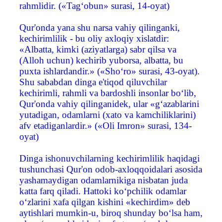
rahmlidir. («Tag‘obun» surasi, 14-oyat)
Qur'onda yana shu narsa vahiy qilinganki,
kechirimlilik - bu oliy axloqiy xislatdir:
«Albatta, kimki (aziyatlarga) sabr qilsa va
(Alloh uchun) kechirib yuborsa, albatta, bu
puxta ishlardandir.» («Sho‘ro» surasi, 43-oyat).
Shu sababdan dinga e'tiqod qiluvchilar
kechirimli, rahmli va bardoshli insonlar bo‘lib,
Qur'onda vahiy qilinganidek, ular «g‘azablarini
yutadigan, odamlarni (xato va kamchiliklarini)
afv etadiganlardir.» («Oli Imron» surasi, 134-
oyat)
Dinga ishonuvchilarning kechirimlilik haqidagi
tushunchasi Qur'on odob-axloqqoidalari asosida
yashamaydigan odamlarnikiga nisbatan juda
katta farq qiladi. Hattoki ko‘pchilik odamlar
o‘zlarini xafa qilgan kishini «kechirdim» deb
aytishlari mumkin-u, biroq shunday bo‘lsa ham,