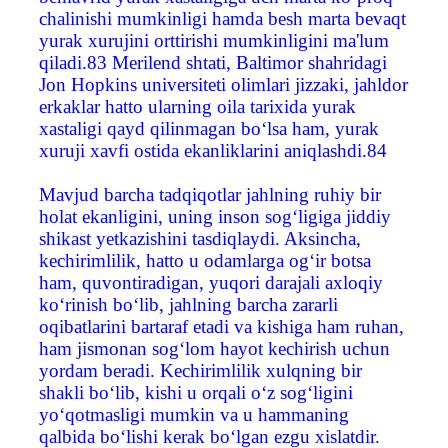
chalinishi mumkinligi hamda besh marta bevaqt
yurak xurujini orttirishi mumkinligini ma'lum
qiladi.83 Merilend shtati, Baltimor shahridagi
Jon Hopkins universiteti olimlari jizzaki, jahldor
erkaklar hatto ularning oila tarixida yurak
xastaligi qayd qilinmagan bo‘lsa ham, yurak
xuruji xavfi ostida ekanliklarini aniqlashdi.84
Mavjud barcha tadqiqotlar jahlning ruhiy bir
holat ekanligini, uning inson sog‘ligiga jiddiy
shikast yetkazishini tasdiqlaydi. Aksincha,
kechirimlilik, hatto u odamlarga og‘ir botsa
ham, quvontiradigan, yuqori darajali axloqiy
ko‘rinish bo‘lib, jahlning barcha zararli
oqibatlarini bartaraf etadi va kishiga ham ruhan,
ham jismonan sog‘lom hayot kechirish uchun
yordam beradi. Kechirimlilik xulqning bir
shakli bo‘lib, kishi u orqali o‘z sog‘ligini
yo‘qotmasligi mumkin va u hammaning
qalbida bo‘lishi kerak bo‘lgan ezgu xislatdir.