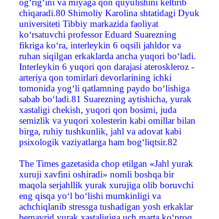
og‘rig‘ini va miyaga qon quyulishini keltirib
chiqaradi.80 Shimoliy Karolina shtatidagi Dyuk
universiteti Tibbiy markazida faoliyat
ko‘rsatuvchi professor Eduard Suarezning
fikriga ko‘ra, interleykin 6 oqsili jahldor va
ruhan siqilgan erkaklarda ancha yuqori bo‘ladi.
Interleykin 6 yuqori qon darajasi ateroskleroz -
arteriya qon tomirlari devorlarining ichki
tomonida yog‘li qatlamning paydo bo‘lishiga
sabab bo‘ladi.81 Suarezning aytishicha, yurak
xastaligi chekish, yuqori qon bosimi, juda
semizlik va yuqori xolesterin kabi omillar bilan
birga, ruhiy tushkunlik, jahl va adovat kabi
psixologik vaziyatlarga ham bog‘liqtsir.82
The Times gazetasida chop etilgan «Jahl yurak
xuruji xavfini oshiradi» nomli boshqa bir
maqola serjahllik yurak xurujiga olib boruvchi
eng qisqa yo‘l bo‘lishi mumkinligi va
achchiqlanib stressga tushadigan yosh erkaklar
bemavrid yurak xastaligiga uch marta ko‘proq