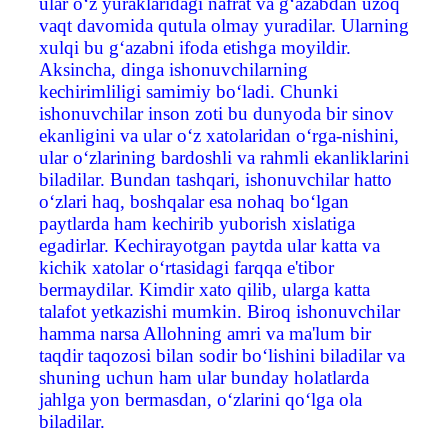
ular o‘z yuraklaridagi nafrat va g‘azabdan uzoq
vaqt davomida qutula olmay yuradilar. Ularning
xulqi bu g‘azabni ifoda etishga moyildir.
Aksincha, dinga ishonuvchilarning
kechirimliligi samimiy bo‘ladi. Chunki
ishonuvchilar inson zoti bu dunyoda bir sinov
ekanligini va ular o‘z xatolaridan o‘rga-nishini,
ular o‘zlarining bardoshli va rahmli ekanliklarini
biladilar. Bundan tashqari, ishonuvchilar hatto
o‘zlari haq, boshqalar esa nohaq bo‘lgan
paytlarda ham kechirib yuborish xislatiga
egadirlar. Kechirayotgan paytda ular katta va
kichik xatolar o‘rtasidagi farqqa e'tibor
bermaydilar. Kimdir xato qilib, ularga katta
talafot yetkazishi mumkin. Biroq ishonuvchilar
hamma narsa Allohning amri va ma'lum bir
taqdir taqozosi bilan sodir bo‘lishini biladilar va
shuning uchun ham ular bunday holatlarda
jahlga yon bermasdan, o‘zlarini qo‘lga ola
biladilar.