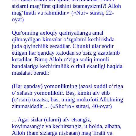
sizlarni mag‘firat qilishini istamaysizmi?! Alloh
mag‘firatli va rahmlidir.» («Nur» surasi, 22-
oyat)
Qur'onning axloqiy qadriyatlariga amal
qilmaydigan kimsalar o‘zgalarni kechirishda
juda qiyinchilik sezadilar. Chunki ular sodir
etilgan har qanday xatodan so‘zsiz g‘azablanib
ketadilar. Biroq Alloh o‘ziga sodiq imonli
bandalariga kechirimlilik o‘rinli ekanligi haqida
maslahat beradi:
(Har qanday) yomonlikning jazosi xuddi o‘ziga
o‘xshash yomonlikdir. Bas, kimki afv etib
(o‘rtani) tuzatsa, bas, uning mukofoti Allohning
zimmasidadir ... («Sho‘ro» surasi, 40-oyat)
... Agar sizlar (ularni) afv etsangiz,
koyimasangiz va kechirsangiz, u holda, albatta,
Alloh (ham sizlarga nisbatan) mag‘firatli va