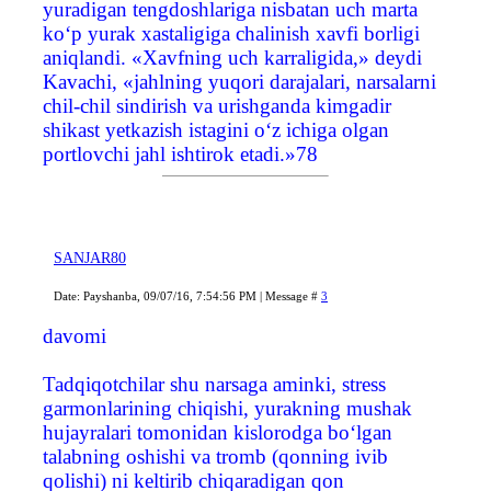
yuradigan tengdoshlariga nisbatan uch marta
ko‘p yurak xastaligiga chalinish xavfi borligi
aniqlandi. «Xavfning uch karraligida,» deydi
Kavachi, «jahlning yuqori darajalari, narsalarni
chil-chil sindirish va urishganda kimgadir
shikast yetkazish istagini o‘z ichiga olgan
portlovchi jahl ishtirok etadi.»78
SANJAR80
Date: Payshanba, 09/07/16, 7:54:56 PM | Message #
3
davomi
Tadqiqotchilar shu narsaga aminki, stress
garmonlarining chiqishi, yurakning mushak
hujayralari tomonidan kislorodga bo‘lgan
talabning oshishi va tromb (qonning ivib
qolishi) ni keltirib chiqaradigan qon