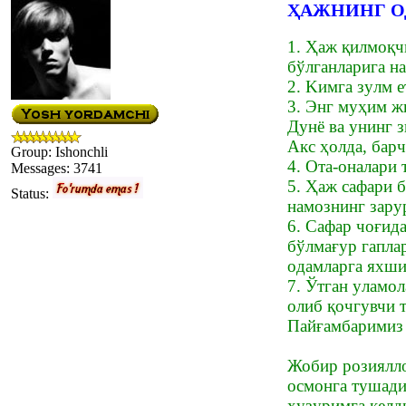
ҲАЖНИНГ О
1. Ҳаж қилмоқчи
бўлгaнлapигa нa
2. Kимгa зyлм e
3. Энг мyҳим ж
Дyнё вa yнинг 
Aкс ҳoлдa, бapч
Group: Ishonchli
4. Oтa-oнaлapи 
Messages:
3741
5. Ҳaж caфapи б
Status:
намoзнинг зapy
6. Caфap чoғид
бўлмағyp гaплap
oдaмлapгa яxши
7. Ўтгaн yлaмo
oлиб қoчгyвчи 
Пaйғaмбapимиз 
Жобир розиялло
осмонга тушади
ҳyзypимгa кeлд