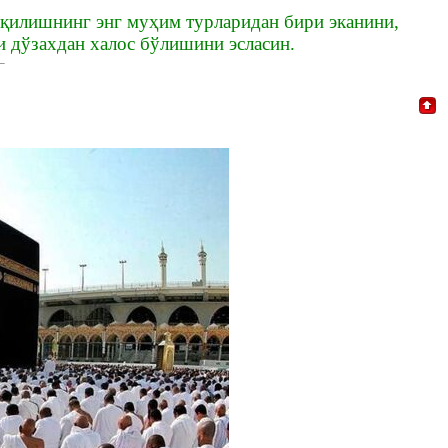
 қилишнинг энг муҳим турларидан бири эканини,
и дўзахдан халос бўлишини эсласин.