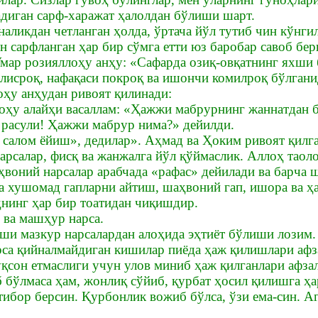
адиган сарф-харажат ҳалолдан бўлиши шарт.
наликдан четланган ҳолда, ўртача йўл тутиб чин кўнг
 сарфланган ҳар бир сўмга етти юз баробар савоб бер
мар розияллоҳу анҳу: «Сафарда озиқ-овқатнинг яхш
олисроқ, нафақаси покроқ ва ишончи комилроқ бўлгани
ҳу анҳудан ривоят қилинади:
оҳу алайҳи васаллам: «Ҳажжи мабрурнинг жаннатдан б
расули! Ҳажжи мабрур нима?» дейилди.
 салом ёйиш», дедилар». Аҳмад ва Ҳоким ривоят қилга
арсалар, фисқ ва жанжалга йўл қўймаслик. Аллоҳ таол
воний нарсалар арабчада «рафас» дейилади ва барча ш
га хушомад гапларни айтиш, шаҳвоний гап, ишора ва ҳа
ҳнинг ҳар бир тоатидан чиқишдир.
ва машҳур нарса.
ши мазкур нарсалардан алоҳида эҳтиёт бўлиши лозим.
юрса қийналмайдиган кишилар пиёда ҳаж қилишлари афз
уқсон етмаслиги учун улов миниб ҳаж қилганлари афзал
 бўлмаса ҳам, жонлиқ сўйиб, қурбат ҳосил қилишга ҳа
тибор берсин. Қурбонлик вожиб бўлса, ўзи ема-син. Аг