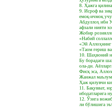
8. Ҳажга қилин
9. Исроф ва зиқ
емоқ-ичмоқ учун
Абдуллоҳ ибн У
афзали нияти х
Жобир розиялло
«Набий соллалл
«Эй Аллоҳнинг 
«Таом ғериш ва
10. Шаҳвоний н
Бу борадаги шаҳ
ола-ди. Аёллар
Фисқ эса, Алло
Жанжал маълум 
Ҳаж қилувчи ки
11. Бақувват, 
ибодатларига н
12. Ўзига вожиб
ли бўлишига эъ