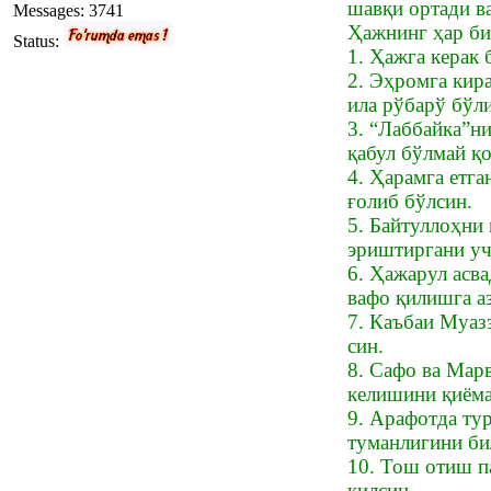
шавқи ортади в
Messages:
3741
Ҳажнинг ҳар бир
Status:
1. Ҳажга керак 
2. Эҳромга кир
ила рўбарў бўл
3. “Лаббайка”н
қабул бўлмай қ
4. Ҳарамга етг
ғолиб бўлсин.
5. Байтуллоҳни
эриштиргани уч
6. Ҳажарул асва
вафо қилишга а
7. Каъбаи Муаз
син.
8. Сафо ва Марв
келишини қиёма
9. Арафотда ту
туманлигини би
10. Тош отиш п
қилсин.