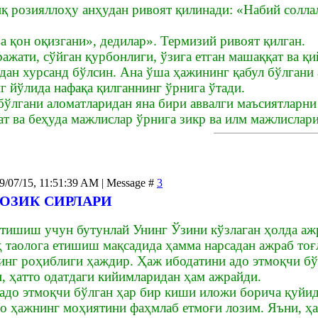
қ розияллоҳу анҳудан ривоят қилинади: «Набий солла
а қон оқизгани», дедилар». Термизий ривоят қилган.
ажати, сўйган қурбонлиги, ўзига етган машаққат ва қ
бдан хурсанд бўлсин. Ана ўша ҳажининг қабул бўлгани
г йўлида нафақа қилганнинг ўрнига ўтади.
бўлгани аломатларидан яна бири аввалги маъсиятларни
ат ва беҳуда мажлислар ўрнига зикр ва илм мажлислар
09/07/15, 11:51:39 AM | Message #
3
ОЗИК СИРЛАРИ
етишиш учун бутунлай Унинг Ўзини кўзлаган ҳолда аж
 таолога етишиш мақсадида ҳамма нарсадан ажраб тоғл
нг роҳиблиги ҳаждир. Ҳаж ибодатини адо этмоқчи бўлг
, ҳатто одатдаги кийимларидан ҳам ажрайди.
адо этмоқчи бўлган ҳар бир киши иложи борича қуйид
о ҳажнинг моҳиятини фаҳмлаб етмоғи лозим. Яъни, ҳ