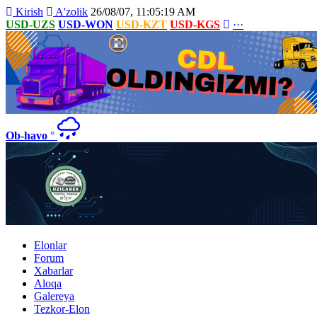
Kirish
A'zolik
26/08/07, 11:05:19 AM
USD-UZS
USD-WON
USD-KZT
USD-KGS
···
Ob-havo
°
Elonlar
Forum
Xabarlar
Aloqa
Galereya
Tezkor-Elon