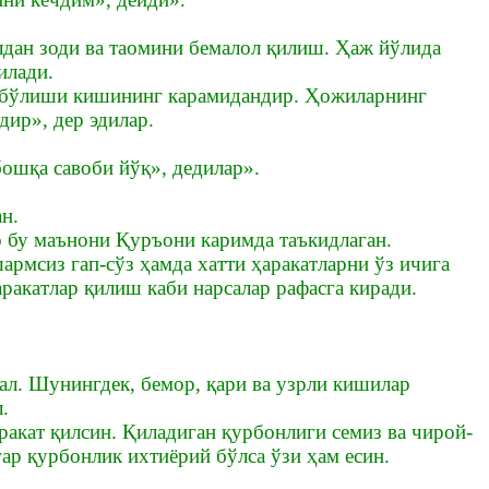
илдан зоди ва таомини бемалол қилиш. Ҳаж йўлида
илади.
и бўлиши кишининг карамидандир. Ҳожиларнинг
дир», дер эдилар.
ошқа савоби йўқ», дедилар».
н.
о бу маънони Қуръони каримда таъкидлаган.
армсиз гап-сўз ҳамда хатти ҳаракатларни ўз ичига
ракатлар қилиш каби нарсалар рафасга киради.
ал. Шунингдек, бемор, қари ва узрли кишилар
.
ракат қилсин. Қиладиган қурбонлиги семиз ва чирой-
ар қурбонлик ихтиёрий бўлса ўзи ҳам есин.