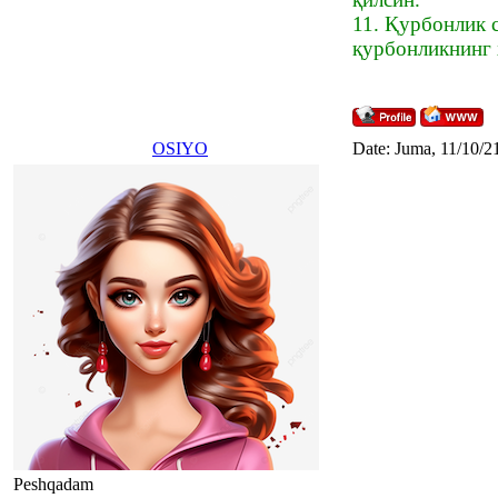
11. Қурбонлик 
қурбонликнинг 
OSIYO
Date: Juma, 11/10/2
Peshqadam