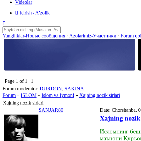
Videolar
Kirish / A'zolik
Yangiliklar-Новые сообщения
·
Azolarimiz-Участники
·
Forum qo
Page
1
of
1
1
Forum moderator:
DURDON
,
SAKINA
Forum
»
ISLOM
»
Islom va Iymon!
»
Xajning nozik sirlari
Xajning nozik sirlari
SANJAR80
Date: Chorshanba, 
Xajning nozik 
Исломнинг беши
маънони Қуръон