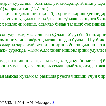
ақара» сурасида: «Ҳаж маълум ойлардир. Кимки уларда
йўқдир», деган (197-оят).
рз қилиш ҳажни ният қилиб, иҳромга кириш деганидир
 ва унинг ҳақидаги гап-сўзларни сўзлаш ва шунга ўх
ноҳ ишларни қилиш, одамлар билан талашиб-тортишиш
сон улуғ мақомга эришган бўлади. У дунёвий ишларни
амнинг уйини зиёрат қилгани чиққан бўлади. Шу боис
саларни тарк этиб, яхши ишларни кўпроқ қилиши лози
аж» сурасида: «Ким Аллоҳнинг нишонларини улуғласа, 
мадаги «нишонлар»дан мақсад ҳажда қурбонликка сўйи
арни улуғлаш, авайлаш, эъзозлаш қалб тақвосидан экан
ан мақсад мукаммал равишда рўёбга чиқиши учун бир 
09/07/15, 11:50:41 AM | Message #
2