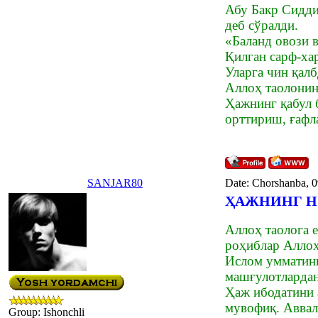
Абу Бакр Сидди
деб сўралди.
«Баланд овози в
Қилган сарф-хар
Уларга чин қал
Аллоҳ таолонин
Ҳажнинг қабул 
орттириш, ғафл
SANJAR80
Date: Chorshanba, 
ҲАЖНИНГ Н
Аллоҳ таолога 
роҳиблар Аллоҳ
Ислом умматини
машғулотлардан
Ҳаж ибодатини 
мувофиқ. Аввал
Group: Ishonchli