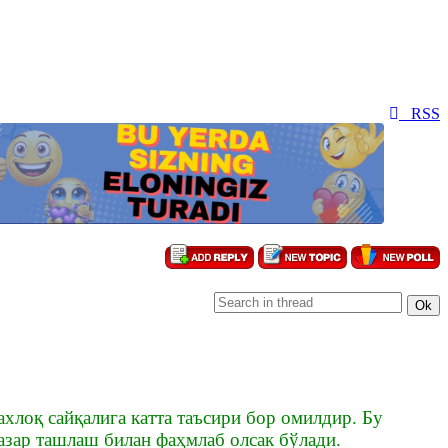
RSS
лоқ сайқалига катта таъсири бор омилдир. Бу
азар ташлаш билан фаҳмлаб олсак бўлади.