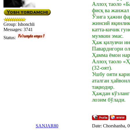
Аллоҳ таоло «Б
фисқ ва жанжал 
Ўзига ҳажни фа
жинсий яқинлик
Group: Ishonchli
катта-кичик гу
Messages:
3741
мумкин эмас.
Status:
Ҳаж қилувчи ин
Павардигори ол
Ҳамма ёмон нар
Аллоҳ таоло «Ҳ
(32-оят).
Ушбу ояти кари
аталган ҳайвонл
тақводир.
Ҳаждан кўзланг
лозим бўлади.
SANJAR80
Date: Chorshanba, 