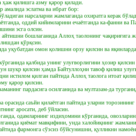
а ҳаж қилишга азму қарор қилади.
 амалида эслатма ва ибрат бор:
бўладиган нарсаларни жамлаганда охиратга керак бўлад
аётганда, оддий кийимларини ечаётганда ка-фанни ва 
ишини эсга олсин.
и айтишни бошлаганида Аллоҳ таолонинг чақириғига жа
олишдан қўрқсин.
анда уқубатдан омон қолишни орзу қилсин ва яқинлар
 кўрганида қалбида унинг улуғворлигини ҳозир қилсин
ун шукр қилсин ҳамда Байтуллоҳни тавоф қилиш улуғ
дни истилом қилган пайтида Аллоҳ таолога итоат қили
зму қарор қилсин.
заманинг пардасига осилганида ва мултазам-да тургани
а орасида саъйи қилаётган пайтида уларни торозининг
тнинг аросати, деб ўйласин.
рганда, одамларнинг издиҳомини кўрганида, овозлари
лганида қиёмат мавқифини, унда халойиқнинг жамлани
айтида фармонга сўзсиз бўйсунишни, қулликни намоё