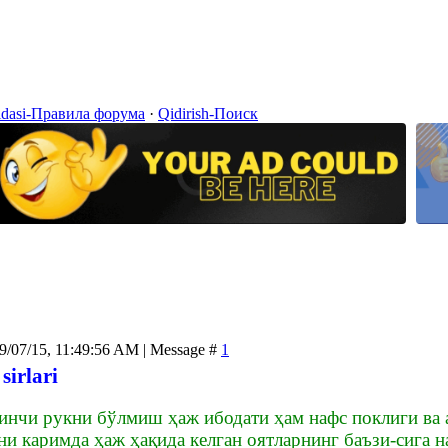
idasi-Правила форума
·
Qidirish-Поиск
09/07/15, 11:49:56 AM | Message #
1
sirlari
нчи рукни бўлмиш ҳаж ибодати ҳам нафс поклиги ва ах
и каримда ҳаж ҳақида келган оятларнинг баъзи-сига н