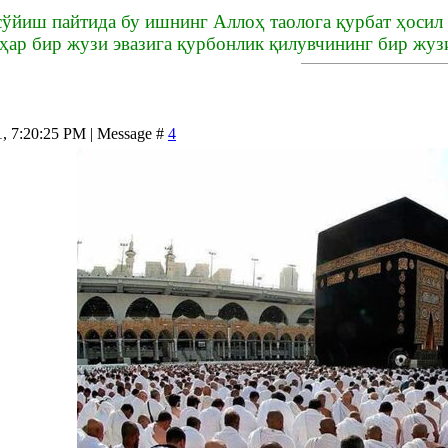
сўйиш пайтида бу ишнинг Аллоҳ таолога қурбат ҳосил
ҳар бир жузи эвазига қурбонлик қилувчининг бир жуз
1, 7:20:25 PM | Message #
4