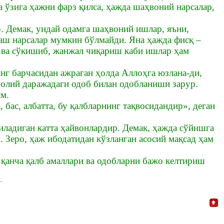
 ўзига ҳажни фарз қилса, ҳажда шаҳвоний нарсалар,
. Демак, ундай одамга шаҳвоний ишлар, яъни,
шаш нарсалар мумкин бўлмайди. Яна ҳажда фисқ –
 ва сўкишиб, жанжал чиқариш каби ишлар ҳам
нг барчасидан ажраган ҳолда Аллоҳга юзлана-ди,
 олий даражадаги одоб билан одобланиши зарур.
м.
бас, албатта, бу қалбларнинг тақвосидандир», деган
ладиган катта ҳайвонлардир. Демак, ҳажда сўйишга
. Зеро, ҳаж ибодатидан кўзланган асосий мақсад ҳам
қанча қалб амаллари ва одобларни бажо келтириш