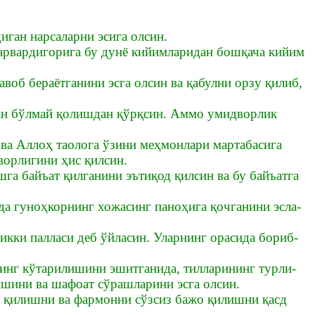
иган нарсаларни эсига олсин.
Парвардигорига бу дунё кийимларидан бошқача кийим
воб бераётганини эсга олсин ва қабулни орзу қилиб,
дан бўлмай қолишдан қўрқсин. Аммо умидворлик
 ва Аллоҳ таолога ўзини меҳмонлари мартабасига
ворлигини ҳис қилсин.
шга байъат қилганини эътиқод қилсин ва бу байъатга
да гуноҳкорнинг хожасинг паноҳига қочганини эсла-
 икки палласи деб ўйласин. Уларнинг орасида бориб-
нинг кўтарилишини эшитганида, тилларининг турли-
шини ва шафоат сўрашларини эсга олсин.
н қилишни ва фармонни сўзсиз бажо қилишни қасд