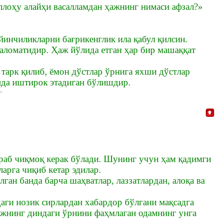
ллоҳу алайҳи васалламдан ҳажнинг нимаси афзал?»
ийинчиликларни бағрикенглик ила қабул қилсин.
 аломатидир. Ҳаж йўлида етган ҳар бир машаққат
 тарк қилиб, ёмон дўстлар ўрнига яхши дўстлар
ида иштирок этадиган бўлишдир.
раб чиқмоқ керак бўлади. Шунинг учун ҳам қадимги
арга чиқиб кетар эдилар.
ан банда барча шаҳватлар, лаззатлардан, алоқа ва
аги нозик сирлардан хабардор бўлгани мақсадга
ажнинг диндаги ўрнини фаҳмлаган одамнинг унга