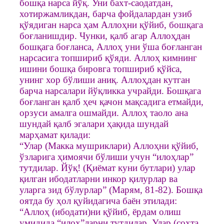
бошқа нарса йўқ. Уни бахт-саодатдан,
хотиржамликдан, барча фойдалардан узиб
қўядиган нарса ҳам Аллоҳни қўйиб, бошқага
боғланишдир. Чунки, қалб агар Аллоҳдан
бошқага боғланса, Аллоҳ уни ўша боғланган
нарсасига топшириб қўяди. Аллоҳ кимнинг
ишини бошқа бировга топшириб қўйса,
унинг хор бўлиши аниқ. Аллоҳдан кутган
барча нарсалари йўқликка учрайди. Бошқага
боғланган қалб ҳеч қачон мақсадига етмайди,
орзуси амалга ошмайди. Аллоҳ таоло ана
шундай қалб эгалари ҳақида шундай
марҳамат қилади:
“Улар (Макка мушриклари) Аллоҳни қўйиб,
ўзларига ҳимоячи бўлиши учун “илоҳлар”
тутдилар. Йўқ! (Қиёмат куни бутлари) улар
қилган ибодатларни инкор қилурлар ва
уларга зид бўлурлар” (Марям, 81-82). Бошқа
оятда бу ҳол қуйидагича баён этилади:
“Аллоҳ (ибодати)ни қўйиб, ёрдам олиш
умидида “илоҳ”ларни тутдилар. Улар (сохта