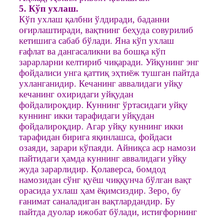
5. Кўп ухлаш.
Кўп ухлаш қалбни ўлдиради, баданни
оғирлаштиради, вақтнинг беҳуда совурилиб
кетишига сабаб бўлади. Яна кўп ухлаш
ғафлат ва дангасаликни ва бошқа кўп
зарарларни келтириб чиқаради. Уйқунинг энг
фойдалиси унга қаттиқ эҳтиёж тушган пайтда
ухланганидир. Кечанинг аввалидаги уйқу
кечанинг охиридаги уйқудан
фойдалироқдир. Куннинг ўртасидаги уйқу
куннинг икки тарафидаги уйқудан
фойдалироқдир. Агар уйқу куннинг икки
тарафидан бирига яқинлашса, фойдаси
озаяди, зарари кўпаяди. Айниқса аср намози
пайтидаги ҳамда куннинг аввалидаги уйқу
жуда зарарлидир. Қолаверса, бомдод
намозидан сўнг қуёш чиққунча бўлган вақт
орасида ухлаш ҳам ёқимсиздир. Зеро, бу
ғанимат саналадиган вақтлардандир. Бу
пайтда дуолар ижобат бўлади, истиғфорнинг