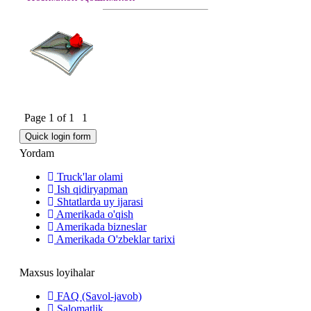
Page
1
of
1
1
Yordam
Truck'lar olami
Ish qidiryapman
Shtatlarda uy ijarasi
Amerikada o'qish
Amerikada bizneslar
Amerikada O'zbeklar tarixi
Maxsus loyihalar
FAQ (Savol-javob)
Salomatlik