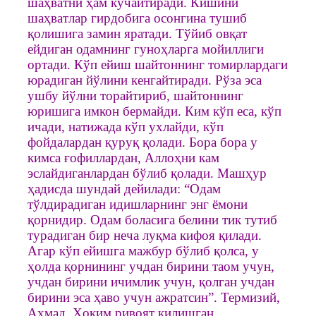
шаҳватни ҳам кучайтиради. Кишини
шаҳватлар гирдобига осонгина тушиб
қолишига замин яратади. Тўйиб овқат
ейдиган одамнинг гуноҳларга мойиллиги
ортади. Кўп ейиш шайтоннинг томирлардаги
юрадиган йўлини кенгайтиради. Рўза эса
ушбу йўлни торайтириб, шайтоннинг
юришига имкон бермайди. Ким кўп еса, кўп
ичади, натижада кўп ухлайди, кўп
фойдалардан қуруқ қолади. Бора бора у
кимса ғофиллардан, Аллоҳни кам
эслайдиганлардан бўлиб қолади. Машҳур
ҳадисда шундай дейилади: “Одам
тўлдирадиган идишларнинг энг ёмони
қорнидир. Одам боласига белини тик тутиб
турадиган бир неча луқма кифоя қилади.
Агар кўп ейишга мажбур бўлиб қолса, у
ҳолда қорнининг учдан бирини таом учун,
учдан бирини ичимлик учун, қолган учдан
бирини эса ҳаво учун ажратсин”. Термизий,
Аҳмад, Ҳоким ривоят қилишган.