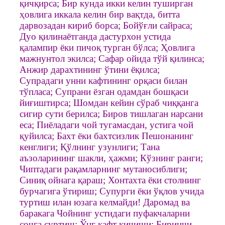
қичқирса; Бир кунда икки келин туширган
ҳовлига иккала келин бир вақтда, битта
дарвозадан кириб борса; Бойўғли сайраса;
Дуо қилинаётганда дастурхон устида
қалампир ёки пичоқ турган бўлса; Ҳовлига
мажнунтол экилса; Сафар ойида тўй қилинса;
Анжир дарахтининг ўтини ёқилса;
Супрадаги унни кафтининг орқаси билан
тўпласа; Супрани ёзган одамдан бошқаси
йиғиштирса; Шомдан кейин сўраб чиққанга
сигир сути берилса; Биров тишлаган нарсани
еса; Пиёладаги чой тугамасдан, устига чой
қуйилса; Бахт ёки бахтсизлик Пешонанинг
кенглиги; Қўлнинг узунлиги; Тана
аъзоларининг шакли, ҳажми; Кўзнинг ранги;
Чиптадаги рақамларнинг мутаносиблиги;
Синиқ ойнага қараш; Хонтахта ёки столнинг
бурчагига ўтириш; Супурги ёки ўқлов учида
туртиш илан юзага келмайди! Даромад ва
баракага Чойнинг устидаги пуфакчаларни
сочга суртиш; Ўнг кафт қичиши; Биринчи