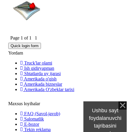
Page
1
of
1
1
Yordam
Truck'lar olami
Ish qidiryapman
Shtatlarda uy ijarasi
Amerikada o'qish
Amerikada bizneslar
Amerikada O'zbeklar tarixi
Maxsus loyihalar
Ushbu sayt
FAQ (Savol-javob)
foydalanuvchi
Salomatlik
E-bozor
tajribasini
Tekin reklama