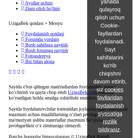
yanada
Ayollar uchun
Dam olish bo'limi
qulayroq
qilish uchun
UzigaBek qoidasi + Menyu
Cookie-
fayllardan
Foydalanish qoidasi
Forumda yordam
foydalanadi.
Bosh sahifaga qaytish
Sayt
Bosh forumga qaytish
Fotogalereya
sahifalarini
Biz bilan aloqa
ko'rib
chiqishni
davom ettirib,
Saytda e'lon qilingan materiallardan foydalanish, nusxa
siz
cookies
ko‘chirish va qayta chop etish
UzigaBek.com
manbasi
fayllaridan
ko‘rsatilgan holda amalga oshirilishi mumkin.
foydalanish
Saytda foydalanuvchilar tomonidan joylashtirilgan materiallar
siyosatiga
mazmuni uchun mualliflarning o‘zlari javobgardir. Sayt
ma'muriyati ushbu materiallar mazmuni bo‘yicha
rozilik
javobgarlikni o‘z zimmasiga olmaydi.
bildirasiz
.
Barcha huquqlar himoyalangan © UzigaBek Portali,