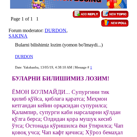
Page
1
of
1
1
Forum moderator:
DURDON
,
SAKINA
Bularni bilishimiz lozim (yomon bo'lmaydi...)
DURDON
Date: Yakshanba, 13/05/19, 4:38:10 AM | Message #
1
БУЛАРНИ БИЛИШИМИЗ ЛОЗИМ!
ЁМОН БO'ЛМАЙДИ... Супургини тик
қилиб қўйса, қиблага қаратса; Меҳмон
кетгандан кейин орқасидан супурилса;
Қалампир, супурги каби нарсаларни қўлдан
қўлга берса; Олдидан қора мушук кесиб
ўтса; Остонада кўришилса ёки ўтирилса; Чап
қовоқ учса; Чап кафт қичиса; Хўроз бемаҳал