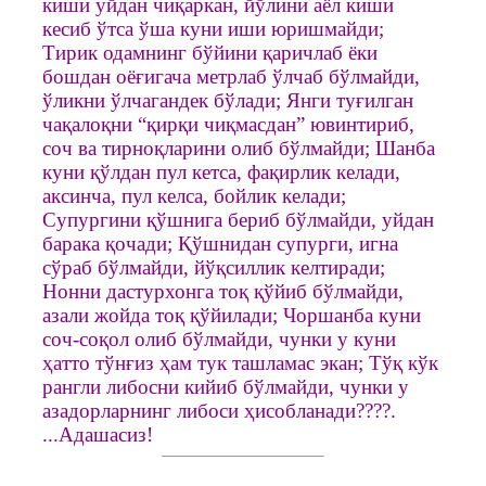
киши уйдан чиқаркан, йўлини аёл киши
кесиб ўтса ўша куни иши юришмайди;
Тирик одамнинг бўйини қаричлаб ёки
бошдан оёғигача метрлаб ўлчаб бўлмайди,
ўликни ўлчагандек бўлади; Янги туғилган
чақалоқни “қирқи чиқмасдан” ювинтириб,
соч ва тирноқларини олиб бўлмайди; Шанба
куни қўлдан пул кетса, фақирлик келади,
аксинча, пул келса, бойлик келади;
Супургини қўшнига бериб бўлмайди, уйдан
барака қочади; Қўшнидан супурги, игна
сўраб бўлмайди, йўқсиллик келтиради;
Нонни дастурхонга тоқ қўйиб бўлмайди,
азали жойда тоқ қўйилади; Чоршанба куни
соч-соқол олиб бўлмайди, чунки у куни
ҳатто тўнғиз ҳам тук ташламас экан; Тўқ кўк
рангли либосни кийиб бўлмайди, чунки у
азадорларнинг либоси ҳисобланади????.
...Адашасиз!