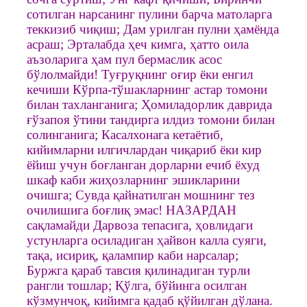
сотилган нарсанинг пулини барча матоларга
теккизиб чиқиш; Дам урилган пулни ҳамёнда
асраш; Эрталабда ҳеч кимга, ҳатто оила
аъзоларига ҳам пул бермаслик асос
бўлолмайди! Туғруқнинг оғир ёки енгил
кечиши Кўрпа-тўшакларнинг астар томони
билан тахланганига; Ҳомиладорлик даврида
ғўзапоя ўтини тандирга илдиз томони билан
солинганига; Касалхонага кетаётиб,
кийимларни илгичлардан чиқариб ёки кир
ёйиш учун боғланган дорларни ечиб ёхуд
шкаф каби жиҳозларнинг эшикларини
очишга; Сувда қайнатилган мошнинг тез
очилишига боғлиқ эмас! НАЗАРДАН
сақламайди Дарвоза тепасига, ҳовлидаги
устунларга осиладиган ҳайвон калла суяги,
тақа, исириқ, қалампир каби нарсалар;
Буржга қараб тавсия қилинадиган турли
рангли тошлар; Қўлга, бўйинга осилган
кўзмунчоқ, кийимга қадаб қўйилган дўлана.