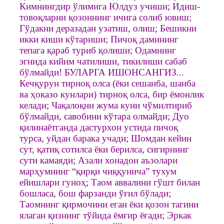
Кимнингдир ўлимига Юлдуз учиши; Идиш-
товоқларни қозоннинг ичига солиб ювиш;
Гўдакни деразадан узатиш, олиш; Бешикни
икки киши кўтариши; Пичоқ дамининг
тепага қараб туриб қолиши; Одамнинг
эгнида кийим чатилиши, тикилиши сабаб
бўлмайди! БУЛАРГА ИШОНCАНГИЗ...
Кечқурун тирноқ олса (ёки сешанба, шанба
ва ҳоказо кунлари) тирноқ олса, бир ёмонлик
келади; Чақалоқни жума куни чўмилтириб
бўлмайди, савобини кўтара олмайди; Дуо
қилинаётганда дастурхон устида пичоқ
турса, уйдан барака учади; Шомдан кейин
сут, қатиқ сотилса ёки берилса, сигирнинг
сути камаяди; Азали хонадон аъзолари
марҳумнинг “қирқи чиққунича” тухум
ейишлари гуноҳ; Таом аввалини гўшт билан
бошласа, бош фарзанди ўғил бўлади;
Таомнинг қирмочини еган ёки қозон тагини
ялаган қизнинг тўйида ёмғир ёғади; Эркак