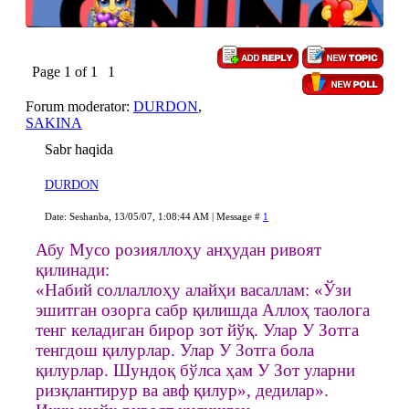
Page
1
of
1
1
Forum moderator:
DURDON
,
SAKINA
Sabr haqida
DURDON
Date: Seshanba, 13/05/07, 1:08:44 AM | Message #
1
Абу Мусо розияллоҳу анҳудан ривоят
қилинади:
«Набий соллаллоҳу алайҳи васаллам: «Ўзи
эшитган озорга сабр қилишда Аллоҳ таолога
тенг келадиган бирор зот йўқ. Улар У Зотга
тенгдош қилурлар. Улар У Зотга бола
қилурлар. Шундоқ бўлса ҳам У Зот уларни
ризқлантирур ва авф қилур», дедилар».