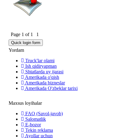
Page
1
of
1
1
Yordam
Truck'lar olami
Ish qidiryapman
Shtatlarda uy ijarasi
Amerikada o'qish
Amerikada bizneslar
Amerikada O'zbeklar tarixi
Maxsus loyihalar
FAQ (Savol-javob)
Salomatlik
E-bozor
Tekin reklama
Ayollar uchun