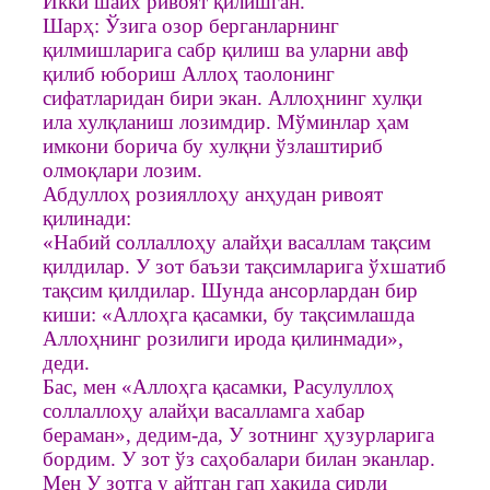
Икки шайх ривоят қилишган.
Шарҳ: Ўзига озор берганларнинг
қилмишларига сабр қилиш ва уларни авф
қилиб юбориш Аллоҳ таолонинг
сифатларидан бири экан. Аллоҳнинг хулқи
ила хулқланиш лозимдир. Мўминлар ҳам
имкони борича бу хулқни ўзлаштириб
олмоқлари лозим.
Абдуллоҳ розияллоҳу анҳудан ривоят
қилинади:
«Набий соллаллоҳу алайҳи васаллам тақсим
қилдилар. У зот баъзи тақсимларига ўхшатиб
тақсим қилдилар. Шунда ансорлардан бир
киши: «Аллоҳга қасамки, бу тақсимлашда
Аллоҳнинг розилиги ирода қилинмади»,
деди.
Бас, мен «Аллоҳга қасамки, Расулуллоҳ
соллаллоҳу алайҳи васалламга хабар
бераман», дедим-да, У зотнинг ҳузурларига
бордим. У зот ўз саҳобалари билан эканлар.
Мен У зотга у айтган гап ҳақида сирли