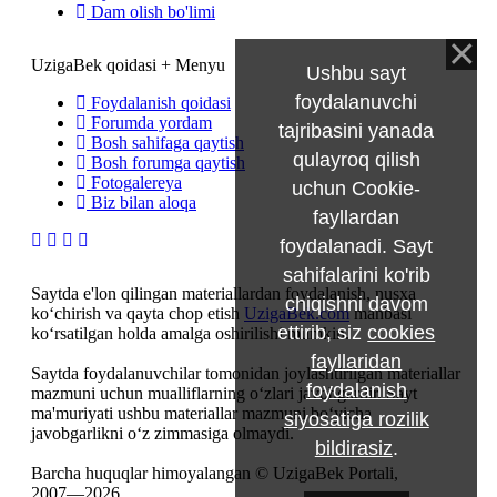
Dam olish bo'limi
UzigaBek qoidasi + Menyu
Ushbu sayt
foydalanuvchi
Foydalanish qoidasi
Forumda yordam
tajribasini yanada
Bosh sahifaga qaytish
qulayroq qilish
Bosh forumga qaytish
Fotogalereya
uchun Cookie-
Biz bilan aloqa
fayllardan
foydalanadi. Sayt
sahifalarini ko'rib
Saytda e'lon qilingan materiallardan foydalanish, nusxa
chiqishni davom
ko‘chirish va qayta chop etish
UzigaBek.com
manbasi
ettirib, siz
cookies
ko‘rsatilgan holda amalga oshirilishi mumkin.
fayllaridan
Saytda foydalanuvchilar tomonidan joylashtirilgan materiallar
foydalanish
mazmuni uchun mualliflarning o‘zlari javobgardir. Sayt
ma'muriyati ushbu materiallar mazmuni bo‘yicha
siyosatiga rozilik
javobgarlikni o‘z zimmasiga olmaydi.
bildirasiz
.
Barcha huquqlar himoyalangan © UzigaBek Portali,
2007—2026