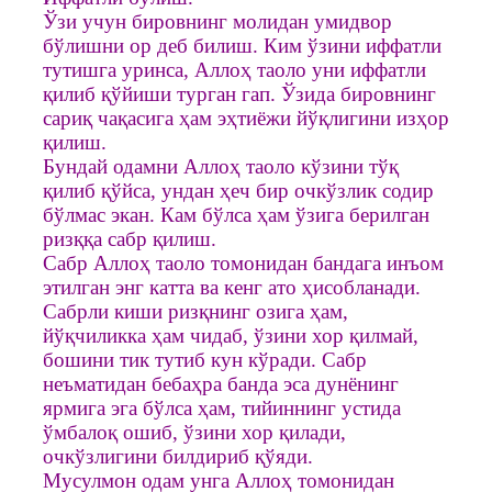
Ўзи учун бировнинг молидан умидвор
бўлишни ор деб билиш. Ким ўзини иффатли
тутишга уринса, Аллоҳ таоло уни иффатли
қилиб қўйиши турган гап. Ўзида бировнинг
сариқ чақасига ҳам эҳтиёжи йўқлигини изҳор
қилиш.
Бундай одамни Аллоҳ таоло кўзини тўқ
қилиб қўйса, ундан ҳеч бир очкўзлик содир
бўлмас экан. Кам бўлса ҳам ўзига берилган
ризққа сабр қилиш.
Сабр Аллоҳ таоло томонидан бандага инъом
этилган энг катта ва кенг ато ҳисобланади.
Сабрли киши ризқнинг озига ҳам,
йўқчиликка ҳам чидаб, ўзини хор қилмай,
бошини тик тутиб кун кўради. Сабр
неъматидан бебаҳра банда эса дунёнинг
ярмига эга бўлса ҳам, тийиннинг устида
ўмбалоқ ошиб, ўзини хор қилади,
очкўзлигини билдириб қўяди.
Мусулмон одам унга Аллоҳ томонидан