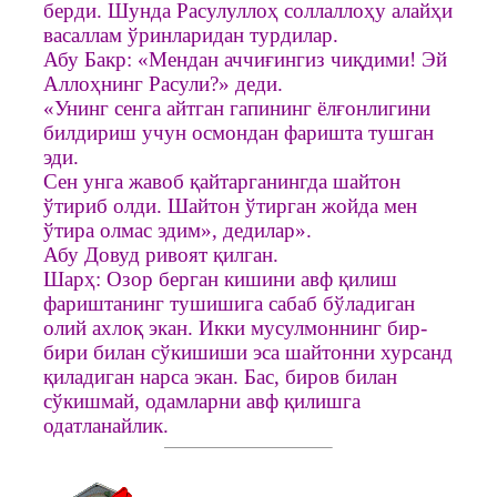
берди. Шунда Расулуллоҳ соллаллоҳу алайҳи
васаллам ўринларидан турдилар.
Абу Бакр: «Мендан аччиғингиз чиқдими! Эй
Аллоҳнинг Расули?» деди.
«Унинг сенга айтган гапининг ёлғонлигини
билдириш учун осмондан фаришта тушган
эди.
Сен унга жавоб қайтарганингда шайтон
ўтириб олди. Шайтон ўтирган жойда мен
ўтира олмас эдим», дедилар».
Абу Довуд ривоят қилган.
Шарҳ: Озор берган кишини авф қилиш
фариштанинг тушишига сабаб бўладиган
олий ахлоқ экан. Икки мусулмоннинг бир-
бири билан сўкишиши эса шайтонни хурсанд
қиладиган нарса экан. Бас, биров билан
сўкишмай, одамларни авф қилишга
одатланайлик.