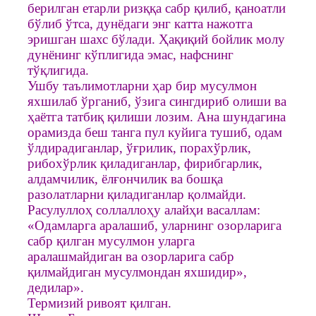
берилган етарли ризққа сабр қилиб, қаноатли
бўлиб ўтса, дунёдаги энг катта нажотга
эришган шахс бўлади. Ҳақиқий бойлик молу
дунёнинг кўплигида эмас, нафснинг
тўқлигида.
Ушбу таълимотларни ҳар бир мусулмон
яхшилаб ўрганиб, ўзига сингдириб олиши ва
ҳаётга татбиқ қилиши лозим. Ана шундагина
орамизда беш танга пул куйига тушиб, одам
ўлдирадиганлар, ўғрилик, порахўрлик,
рибохўрлик қиладиганлар, фирибгарлик,
алдамчилик, ёлғончилик ва бошқа
разолатларни қиладиганлар қолмайди.
Расулуллоҳ соллаллоҳу алайҳи васаллам:
«Одамларга аралашиб, уларнинг озорларига
сабр қилган мусулмон уларга
аралашмайдиган ва озорларига сабр
қилмайдиган мусулмондан яхшидир»,
дедилар».
Термизий ривоят қилган.