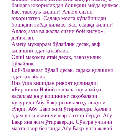
бандага юқориликдан бошқани зиёда қилмас.
Бас, тавозуъ қилинг! Аллоҳ сизни
юқорилатур. Садақа молга кўпайишдан
бошқани зиёда қилмас. Бас, садақа қилинг!
Аллоҳ азза ва жалла сизни бой қилур»,
дейилган.
Азизу мукаррам бўлайлик десак, авф
қилишни одат қилайлик.
Олий мақомга етай десак, тавозуълик
бўлайлик.
Бой-бадавлат бўлай десак, садақа қилишни
одат қилайлик.
Яна ўша кишидан ривоят қилинади:
«Бир киши Набий соллаллоҳу алайҳи
васаллам ва у кишининг саҳобалари
ҳузурида Абу Бакр розияллоҳу анҳуни
сўкди. Абу Бакр жим ўтираверди. Ҳалиги
одам унга иккинчи марта озор берди. Абу
Бакр яна жим ўтираверди. Сўнгра учинчи
марта озор берганда Абу Бакр унга жавоб