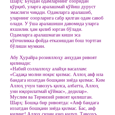
Шарҳ: Бундан одамларнинг озоридан
қўрқиб, уларга аралашмай қўйиш дуруст
эмаслиги чиқади. Одамларга аралашиб,
уларнинг озорларига сабр қилган одам савоб
олади. У ўша аралашиши давомида уларга
яхшилик ҳам қилиб юрган бўлади.
Одамларга аралашмаган киши эса
кўпчиликка фойда етказишдан бош тортган
бўлиши мумкин.
Абу Ҳурайра розияллоҳу анҳудан ривоят
қилинади:
«Набий соллаллоҳу алайҳи васаллам:
«Садақа молни ноқис қилмас. Аллоҳ авф ила
бандага иззатдан бошқани зиёда қилмас. Ким
Аллоҳ учун тавозуъ қилса, албатта, Аллоҳ
уни юқорилатмай қўймас», дедилар».
Муслим ва Термизий ривоят қилишган.
Шарҳ: Бошқа бир ривоятда: «Авф бандага
иззатдан бошқани зиёда қилмас. Бас, авф
қилинг! Аллоҳ сизни азиз қилур. Тавозуъ