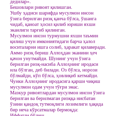
дедилар».
Бешовлари ривоят қилишган.
Ушбу ҳадиси шарифда мусулмон инсон
ўзига берилган ризқ қанча бўлса, ўшанга
чидаб, қаноат ҳосил қилиб юриши яхши
эканлиги тарғиб қилинган.
Мусулмон инсон турмушни яхши таъмин
қилиш учун имкониятидаги барча ҳалол
воситаларни ишга солиб, ҳаракат қилаверади.
Аммо ризқ бериш Аллоҳдан эканини ҳеч
қачон унутмайди. Шунинг учун ўзига
берилган ризқ-насиба Аллоҳнинг иродаси
ила бўлган, деб билади. Оз бўлса, норози
бўлмайди, кўп бўлса, ҳовлиқиб кетмайди.
Чунки Аллоҳнинг иродасига қарши чиқиш
мусулмон одам учун тўғри эмас.
Мазкур ривоятлардан мусулмон инсон ўзига
берилган ва берилмаган ризққа нисбатан
ўзини қандоқ тутмоқлиги лозимлиги ҳақида
бир неча кўрсатмалар бермоқда:
Иффатли бўлиш.