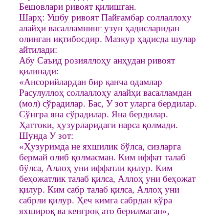
Бешовлари ривоят қилишган.
Шарҳ: Ушбу ривоят Пайғамбар соллаллоҳу
алайҳи васалламнинг узун ҳадисларидан
олинган иқтибосдир. Мазкур ҳадисда шулар
айтилади:
Абу Саъид розияллоҳу анҳудан ривоят
қилинади:
«Ансорийлардан бир қанча одамлар
Расулуллоҳ соллаллоҳу алайҳи васалламдан
(мол) сўрадилар. Бас, У зот уларга бердилар.
Сўнгра яна сўрадилар. Яна бердилар.
Ҳаттоки, ҳузурларидаги нарса қолмади.
Шунда У зот:
«Ҳузуримда не яхшилик бўлса, сизларга
бермай олиб қолмасман. Ким иффат талаб
бўлса, Аллоҳ уни иффатли қилур. Ким
беҳожатлик талаб қилса, Аллоҳ уни беҳожат
қилур. Ким сабр талаб қилса, Аллоҳ уни
сабрли қилур. Ҳеч кимга сабрдан кўра
яхшироқ ва кенгроқ ато берилмаган»,