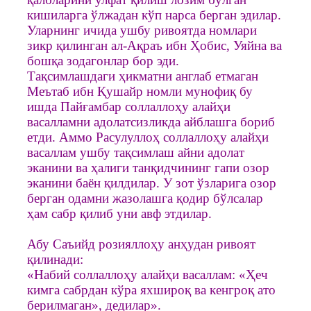
кишиларга ўлжадан кўп нарса берган эдилар.
Уларнинг ичида ушбу ривоятда номлари
зикр қилинган ал-Ақраъ ибн Ҳобис, Уяйна ва
бошқа зодагонлар бор эди.
Тақсимлашдаги ҳикматни англаб етмаган
Меътаб ибн Қушайр номли мунофиқ бу
ишда Пайғамбар соллаллоҳу алайҳи
васалламни адолатсизликда айблашга бориб
етди. Аммо Расулуллоҳ соллаллоҳу алайҳи
васаллам ушбу тақсимлаш айни адолат
эканини ва ҳалиги танқидчининг гапи озор
эканини баён қилдилар. У зот ўзларига озор
берган одамни жазолашга қодир бўлсалар
ҳам сабр қилиб уни авф этдилар.
Абу Саъийд розияллоҳу анҳудан ривоят
қилинади:
«Набий соллаллоҳу алайҳи васаллам: «Ҳеч
кимга сабрдан кўра яхшироқ ва кенгроқ ато
берилмаган», дедилар».