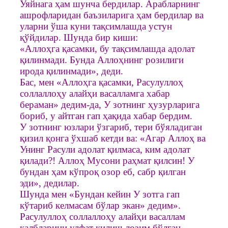
Уяйнага ҳам шунча бердилар. Арабларнинг
ашрофларидан баъзиларига ҳам бердилар ва
уларни ўша куни тақсимлашда устун
қўйдилар. Шунда бир киши:
«Аллоҳга қасамки, бу тақсимлашда адолат
қилинмади. Бунда Аллоҳнинг розилиги
ирода қилинмади», деди.
Бас, мен «Аллоҳга қасамки, Расулуллоҳ
соллаллоҳу алайҳи васалламга хабар
бераман» дедим-да, У зотнинг ҳузурларига
бориб, у айтган гап ҳақида хабар бердим.
У зотнинг юзлари ўзгариб, тери бўяладиган
қизил қонга ўхшаб кетди ва: «Агар Аллоҳ ва
Унинг Расули адолат қилмаса, ким адолат
қилади?! Аллоҳ Мусони раҳмат қилсин! У
бундан ҳам кўпроқ озор еб, сабр қилган
эди», дедилар.
Шунда мен «Бундан кейин У зотга гап
кўтариб келмасам бўлар экан» дедим».
Расулуллоҳ соллаллоҳу алайҳи васаллам
қалбларини улфат қилиш лозим бўлган