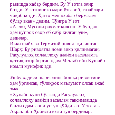
равишда хабар бердим. Бу У зотга оғир
ботди. У зотнинг юзлари ўзгариб, ғазаблари
чиқиб кетди. Ҳатто мен «хабар бермасам
бўлар экан» дедим. Сўнгра У зот:
«Аллоҳ Мусони раҳмат қилсин! У бундан
ҳам кўпроқ озор еб сабр қилган эди»,
дедилар.
Икки шайх ва Термизий ривоят қилишган.
Шарҳ: Бу ривоятда номи зикр қилинмаган,
Расулуллоҳ соллаллоҳу алайҳи васалламга
қаттиқ озор берган одам Меътаб ибн Қушайр
номли мунофиқ эди.
Ушбу ҳадиси шарифнинг бошқа ривоятини
ҳам ўргансак, тўлиқроқ маълумот олсак ажаб
эмас.
«Ҳунайн куни бўлганда Расулуллоҳ
соллаллоҳу алайҳи васаллам тақсимлашда
баъзи одамларни устун қўйдилар. У зот ал-
Ақраъ ибн Ҳобисга юзта туя бердилар.