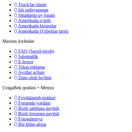
Truck'lar olami
Ish qidiryapman
Shtatlarda uy ijarasi
Amerikada o'qish
Amerikada bizneslar
Amerikada O'zbeklar tarixi
Maxsus loyihalar
FAQ (Savol-javob)
Salomatlik
E-bozor
Tekin reklama
Ayollar uchun
Dam olish bo'limi
UzigaBek qoidasi + Menyu
Foydalanish qoidasi
Forumda yordam
Bosh sahifaga qaytish
Bosh forumga qaytish
Fotogalereya
Biz bilan aloqa