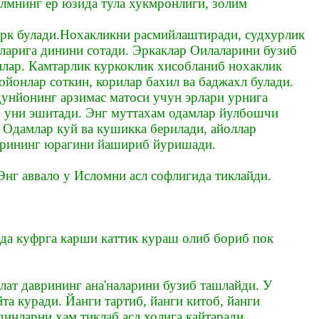
лмнинг ер юзида тула хукмронлиги, золим
фарк булади.Нохакликни расмийлаштиради, судхурлик
оларига динини сотади. Эркаклар Оилаларини бузиб
дилар. Камтарлик куркоклик хисобланиб нохаклик
ойонлар соткин, корилар бахил ва баджахл булади.
дунйонинг арзимас матоси учун эрлари урнига
ар уни эшитади. Энг муттахам одамлар йулбошчи
 Одамлар куй ва кушикка берилади, айоллар
 бурининг юрагини йашириб йуришади.
нг аввало у Исломни асл софлигида тиклайди.
да куфрга карши каттик кураш олиб бориб пок
ат даврининг ана'наларини бузиб ташлайди. У
та куради. Йанги тартиб, йанги китоб, йанги
динларни хам тиклаб асл холига кайтаради.