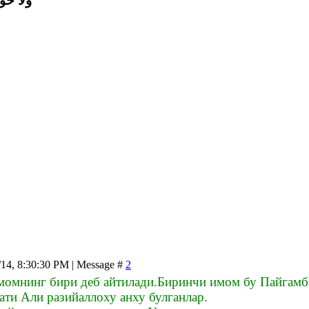
وَلاَ حَوْل
/14, 8:30:30 PM | Message #
2
омнинг бири деб айтилади.Биринчи имом бу Пайгамб
ати Али разийаллоху анху булганлар.