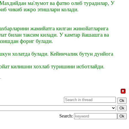
Махдийдан ма'лумот ва фатво олиб турадилар, У
уриб чикиб ижро этишлари колади.
ахбарларини жамийатга килган жинойатларига
лат билан таксим килади. У камтар йашашга ва
азишдан фориг булади.
шкун холатда булади. Кейинчалик бутун дунйога
дойат килишни хохлаб туришини исботлайди.
Search: