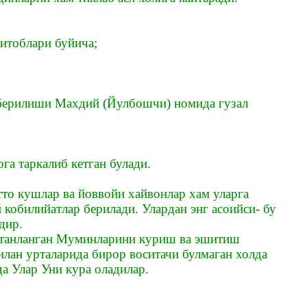
итоблари буйича;
берилиши Махдий (Йулбошчи) номида гузал
а таркалиб кетган булади.
то кушлар ва йоввойи хайвонлар хам уларга
обилийатлар берилади. Улардан энг асоийси- бу
дир.
 танланган Муминларини куриш ва эшитиш
лан урталарида бирор воситачи булмаган холда
а Улар Уни кура оладилар.