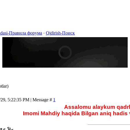
idasi-Правила форума
·
Qidirish-Поиск
tlar)
/29, 5:22:35 PM | Message #
1
Assalomu alaykum qadrli 
Imomi Mahdiy haqida Bilgan aniq hadis va