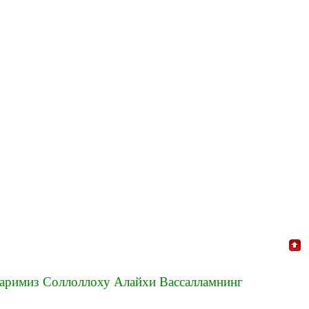
аримиз Соллоллоху Алайхи Вассалламнинг