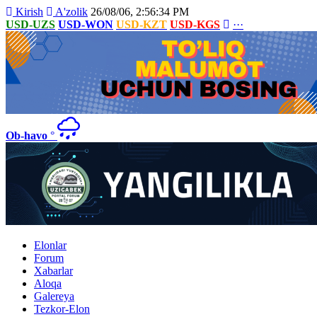
Kirish
A'zolik
26/08/06, 2:56:34 PM
USD-UZS
USD-WON
USD-KZT
USD-KGS
···
Ob-havo
°
Elonlar
Forum
Xabarlar
Aloqa
Galereya
Tezkor-Elon