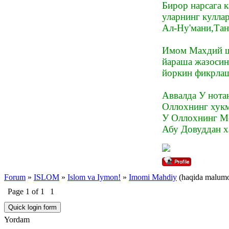
Бирор нарсага 
уларнинг кулла
Ал-Ну'мани,Tан
Имом Махдий шу
йараша жазосин
йоркин фикрлаш
Аввалда У нота
Оллохнинг хукм
У Оллохнинг Ме
Абу Довуддан х
Forum
»
ISLOM
»
Islom va Iymon!
»
Imomi Mahdiy
(haqida malumo
Page
1
of
1
1
Yordam