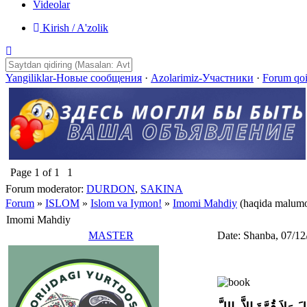
Videolar
Kirish / A'zolik
Yangiliklar-Новые сообщения
·
Azolarimiz-Участники
·
Forum qo
Page
1
of
1
1
Forum moderator:
DURDON
,
SAKINA
Forum
»
ISLOM
»
Islom va Iymon!
»
Imomi Mahdiy
(haqida malumo
Imomi Mahdiy
MASTER
Date: Shanba, 07/12