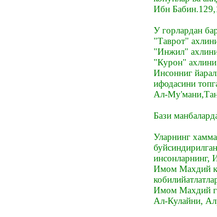
Ибн Бабин.129
У горлардан ба
"Таврот" ахлин
"Инжил" ахлини
"Курон" ахлини
Инсонниг йара
ифодасини топг
Ал-Му'мани,Тан
Бази манбалард
Уларнинг хамма
буйсиндирилган
инсонларнинг, 
Имом Махдий к
кобилийатлатла
Имом Махдий га
Ал-Кулайни, Ал