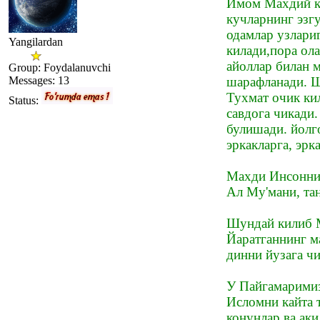
Имом Махдий ки
кучларнинг эзг
одамлар узлари
Yangilardan
килади,пора ол
айоллар билан 
Group: Foydalanuvchi
Messages:
13
шарафланади. Ша
Тухмат очик ки
Status:
савдога чикади
булишади. йолг
эркакларга, эр
Махди Инсоннин
Ал Му'мани, та
Шундай килиб М
Йаратганнинг м
динни йузага ч
У Пайгамаримиз
Исломни кайта т
конунлар ва аки