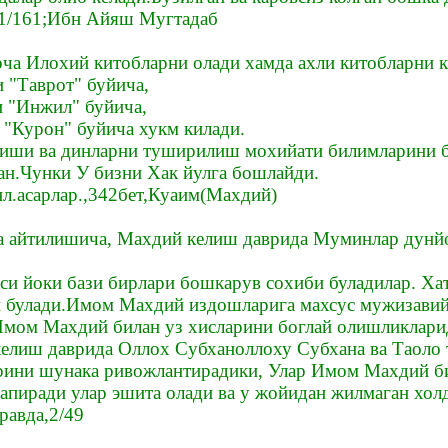
,1/161;Ибн Айяш Мугтадаб
рча Илохий китобларни олади хамда ахли китобларни к
и "Таврот" буйича,
 "Инжил" буйича,
 "Курон" буйича хукм килади.
лиши ва динларни туширилиш мохийати билимларини 
ан.Чунки У бизни Хак йулга бошлайди.
л.асарлар.,342бет,Куаим(Махдий)
а айтилишича, Махдий келиш даврида Муминлар дунйог
си йоки бази бирлари бошкарув сохиби буладилар. Хат
 булади.Имом Махдий издошларига махсус мужизавий к
Имом Махдий билан уз хисларини боглай олишликлари
елиш даврида Оллох Субханоллоху Субхана ва Таоло
рини шунака ривожлантирадики, Улар Имом Махдий би
пиради улар эшита олади ва у жойидан жилмаган холд
равда,2/49