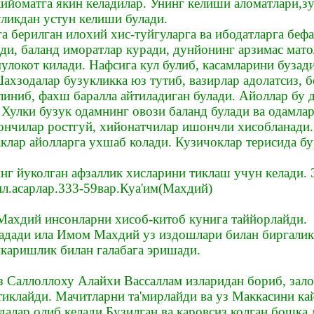
йоматга якин келадилар. Унинг келиши аломатлари,зу
уликдан устун келиши булади.
га берилган илохий хис-туйгуларга ва ибодатларга бе
ади, баланд иморатлар куради, дунйонинг арзимас мат
мулокот килади. Нафсига кул булиб, касамларини буза
хзодалар бузукликка юз тутиб, вазирлар адолатсиз, б
линиб, фахш баралла айтиладиган булади. Айоллар бу 
. Хулки бузук одамнинг овози баланд булади ва одамл
ончилар ростгуй, хийонатчилар ишончли хисобланади.
каклар айолларга ухшаб колади. Кузичоклар терисида
г йуколган афзаллик хисларини тиклаш учун келади. Э
нл.асарлар.333-59вар.Куа'им(Махдий)
ахдий инсонларни хисоб-китоб кунига таййорлайди.
адади ила Имом Махдий уз издошлари билан биргалик
икаришлик билан галабага эришади.
 Саллоллоху Алайхи Вассаллам изларидан бориб, залол
иклайди. Мачитларни та'мирлайди ва уз Маккасини кай
далар олиб келади.Бузилган ва каровсиз колган бошка 