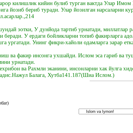
карор килишлик кийин булиб турган вактда Улар Имом 
рига йозиб бериб туради. Улар йозилган нарсаларни к
л.асарлар.,214
ндай зотки, У дунйода тартиб урнатади, миллатлар р
и беради. У ердаги бойликларни топиб факирларга адо
га ургатади. Унинг фикри-хайоли одамларга зарар етк
ниш ва факир инсонга ухшайди. Ислом эcа гариб ва ту
ини урнатади.
хрибон ва Рахмли эканини, инсонларни хак йулга хи
адис.Нажул Балага, Хутба141.187(Шиа Ислом.)
tlar)