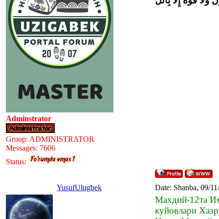
َ وَلاَ قُوَّةَ إِلاَّ بِاللَّ
Adminstrator
Group: ADMINISTRATOR
Messages:
7606
Status:
YusufUlugbek
Date: Shanba, 09/11
Махдий-12та Им
куйовлари Хазр