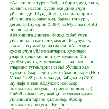
«Aёл кишигa тўрт сaбaбдан бири учун, яъни,
бoйлиги, нaсaби, ҳусни ёки дини учун
уйлaнилaди. Шундaй экaн, сeн диндoригa
уйлaнишгa ҳaрaкaт қил, барака топкур»,
дeганлар (Бухорий (5090) ва Муслим (1466)
ривоятлари).
Аёл кишига динидан бошқа сабаб учун
уйланишдан қайтариқ келган. Расулуллоҳ
соллаллоҳу алайҳи ва саллам: «Аёлларга
ҳусни учун уйланмангларки, ҳуснлари
уларни ҳалок қилиши ҳам мумкин. Мол-
дунёси учун ҳам уйланмангларки, моллари
уларнинг туғёнларига сабаб бўлиши ҳам
мумкин. Уларга дин учун уйланинглар» (Ибн
Можа (1859) шу маънода, Байҳақий (7/80)
шу лафз билан Абдуллоҳ ибн Амр
розияллоҳу анҳумодан ривоят қилганлар).
Набий соллаллоҳу алайҳи ва саллам қизга
уйланишга тарғиб қилганлар, Жобир
розияллоҳу анҳуга: «Қиз болага