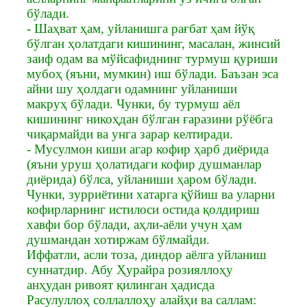
бўлади.
- Шаҳват ҳам, уйланишга рағбат ҳам йўқ
бўлган ҳолатдаги кишининг, масалан, жинсий
заиф одам ва мўйсафиднинг турмуш қуриши
мубоҳ (яъни, мумкин) иш бўлади. Баъзан эса
айни шу ҳолдаги одамнинг уйланиши
макруҳ бўлади. Чунки, бу турмуш аёл
кишининг никоҳдан бўлган ғаразини рўёбга
чиқармайди ва унга зарар келтиради.
- Мусулмон киши агар кофир ҳарб диёрида
(яъни уруш ҳолатидаги кофир душманлар
диёрида) бўлса, уйланиши ҳаром бўлади.
Чунки, зурриётини хатарга қўйиш ва уларни
кофирларнинг истилоси остида қолдириш
хавфи бор бўлади, аҳли-аёли учун ҳам
душмандан хотиржам бўлмайди.
Иффатли, асли тоза, диндор аёлга уйланиш
суннатдир. Абу Ҳурайра розияллоҳу
анҳудан ривоят қилинган ҳадисда
Расулуллоҳ соллаллоҳу алайҳи ва саллам: