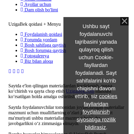
Ayollar uchun
Dam olish bo'limi
UzigaBek qoidasi + Menyu
Ushbu sayt
foydalanuvchi
Foydalanish qoidasi
Forumda yordam
tajribasini yanada
Bosh sahifaga qaytish
qulayroq qilish
Bosh forumga qaytish
Fotogalereya
uchun Cookie-
Biz bilan aloqa
fayllardan
foydalanadi. Sayt
sahifalarini ko'rib
Saytda e'lon qilingan materiallardan foydalanish, nusxa
chiqishni davom
ko‘chirish va qayta chop etish
UzigaBek.com
manbasi
ettirib, siz
cookies
ko‘rsatilgan holda amalga oshirilishi mumkin.
fayllaridan
Saytda foydalanuvchilar tomonidan joylashtirilgan materiallar
foydalanish
mazmuni uchun mualliflarning o‘zlari javobgardir. Sayt
ma'muriyati ushbu materiallar mazmuni bo‘yicha
siyosatiga rozilik
javobgarlikni o‘z zimmasiga olmaydi.
bildirasiz
.