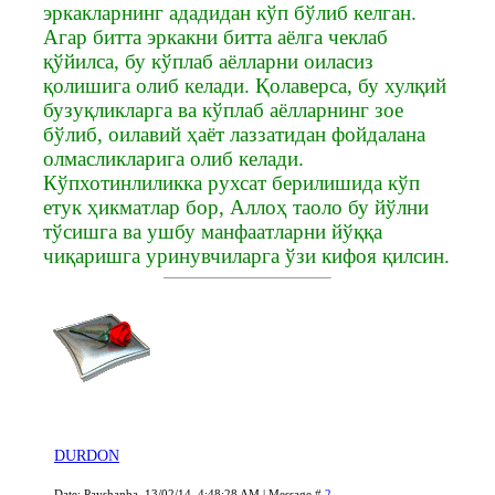
эркакларнинг ададидан кўп бўлиб келган.
Агар битта эркакни битта аёлга чеклаб
қўйилса, бу кўплаб аёлларни оиласиз
қолишига олиб келади. Қолаверса, бу хулқий
бузуқликларга ва кўплаб аёлларнинг зое
бўлиб, оилавий ҳаёт лаззатидан фойдалана
олмасликларига олиб келади.
Кўпхотинлиликка рухсат берилишида кўп
етук ҳикматлар бор, Аллоҳ таоло бу йўлни
тўсишга ва ушбу манфаатларни йўққа
чиқаришга уринувчиларга ўзи кифоя қилсин.
DURDON
Date: Payshanba, 13/02/14, 4:48:28 AM | Message #
2