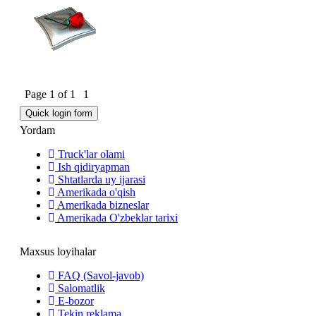
Page
1
of
1
1
Yordam
Truck'lar olami
Ish qidiryapman
Shtatlarda uy ijarasi
Amerikada o'qish
Amerikada bizneslar
Amerikada O'zbeklar tarixi
Maxsus loyihalar
FAQ (Savol-javob)
Salomatlik
E-bozor
Tekin reklama