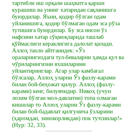
тартибли иш орқали шаҳватга қарши
курашиш ва унинг хатаридан сақланишга
буюрдилар. Яъни, қодир бўлган одам
уйланишига, қодир бўлмаган одам эса рўза
тутишига буюрдилар. Бу эса инсон ўз
нафсини хатар сўқмоқларида ташлаб
қўймаслиги кераклигига далолат қилади.
Аллоҳ таоло айтганидек: «Ўз
ораларингиздаги тул-беваларни ҳамда қул ва
чўриларингизни яхшиларини
уйлантиринглар. Агар улар камбағал
бўлсалар, Аллоҳ уларни Ўз фазлу-карами
билан бой-беҳожат қилур. Аллоҳ (фазлу-
карами) кенг, билувчидир. Никоҳ (учун
лозим бўлган мол-давлатни) топа олмаган
кишилар то Аллоҳ уларни Ўз фазлу-карами
билан бой-бадавлат қилгунича ўзларини
(ҳаромдан, зинокорликдан) пок тутсинлар!»
(Нур: 32, 33).