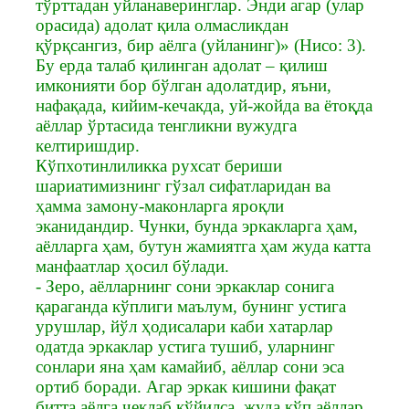
тўрттадан уйланаверинглар. Энди агар (улар
орасида) адолат қила олмасликдан
қўрқсангиз, бир аёлга (уйланинг)» (Нисо: 3).
Бу ерда талаб қилинган адолат – қилиш
имконияти бор бўлган адолатдир, яъни,
нафақада, кийим-кечакда, уй-жойда ва ётоқда
аёллар ўртасида тенгликни вужудга
келтиришдир.
Кўпхотинлиликка рухсат бериши
шариатимизнинг гўзал сифатларидан ва
ҳамма замону-маконларга яроқли
эканидандир. Чунки, бунда эркакларга ҳам,
аёлларга ҳам, бутун жамиятга ҳам жуда катта
манфаатлар ҳосил бўлади.
- Зеро, аёлларнинг сони эркаклар сонига
қараганда кўплиги маълум, бунинг устига
урушлар, йўл ҳодисалари каби хатарлар
одатда эркаклар устига тушиб, уларнинг
сонлари яна ҳам камайиб, аёллар сони эса
ортиб боради. Агар эркак кишини фақат
битта аёлга чеклаб қўйилса, жуда кўп аёллар