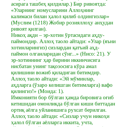
асирага ташбеҳ қилдилар.) Бир ривоятда:
«Уларнинг номусларини Аллоҳнинг
калимаси билан ҳалол қилиб олдингизлар»
(Муслим (1218) Жобир розияллоҳу анҳудан
ривоят қилган).
Никоҳ ақди – эр-хотин ўртасидаги аҳду-
паймондир. Аллоҳ таоло айтади: «Улар (яъни
хотинларингиз) сизлардан қатъий аҳд-
паймон олганларидан сўнг...» (Нисо: 21). У
эр-хотиннинг ҳар бирини иккинчисига
нисбатан унинг тақозосига кўра амал
қилишини вожиб қиладиган битимдир.
Аллоҳ таоло айтади: «Эй мўминлар,
аҳдларга (ўзаро келишган битимларга) вафо
қилингиз!» (Моида: 1).
Имконияти бор бўлган ҳамда бировига оғиб
кетишидан омонликда бўлган киши биттадан
ортиқ аёлга уйланишига рухсат берилган.
Аллоҳ таоло айтади: «Сизлар учун никоҳи
ҳалол бўлган аёлларга иккита, учта,