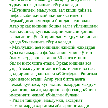
турмушсиз қолишига тўғри келади.
- Шунингдек, маълумки, аёл киши ҳайз ва
нифос каби жинсий яқинликка имкон
бермайдиган кунларни бошдан кечиради.
Агар эркак кишини бошқа аёлга уйланишдан
ман қилинса, кўп вақтларни жинсий қониш
ва наслини кўпайтиришдан маҳрум қилинган
ҳолда ўтказишига тўғри келади.
- Маълумки, аёл кишидан жинсий жиҳатдан
тўла ва самарали фойдаланиш унинг ўтиш
(климакс) даврига, яъни 50 ёшга етиши
билан ниҳоясига етади. Эркак кишида эса
ундай эмас, унинг жинсий активлиги ва насл
қолдиришга қодирлиги мўйсафдлик ёшигача
ҳам давом этади. Агар уни битта аёлга
чеклаб қўйилса, кўп яхшиликлардан маҳрум
қилинган, насл қолдириш ва фарзанд кўриш
имконияти чеклаб қўйилган бўлади.
- Ундан ташқари, маълумки, аксарият
жамиятларда ҳар доим аёлларнинг адади