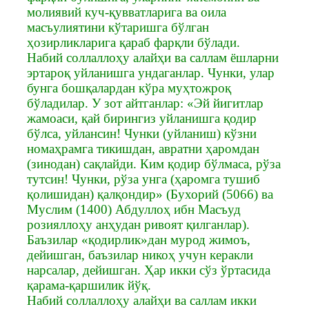
молиявий куч-қувватларига ва оила
масъулиятини кўтаришга бўлган
ҳозирликларига қараб фарқли бўлади.
Набий соллаллоҳу алайҳи ва саллам ёшларни
эртароқ уйланишга ундаганлар. Чунки, улар
бунга бошқалардан кўра муҳтожроқ
бўладилар. У зот айтганлар: «Эй йигитлар
жамоаси, қай бирингиз уйланишга қодир
бўлса, уйлансин! Чунки (уйланиш) кўзни
номаҳрамга тикишдан, авратни ҳаромдан
(зинодан) сақлайди. Ким қодир бўлмаса, рўза
тутсин! Чунки, рўза унга (ҳаромга тушиб
қолишидан) қалқондир» (Бухорий (5066) ва
Муслим (1400) Абдуллоҳ ибн Масъуд
розияллоҳу анҳудан ривоят қилганлар).
Баъзилар «қодирлик»дан мурод жимоъ,
дейишган, баъзилар никоҳ учун керакли
нарсалар, дейишган. Ҳар икки сўз ўртасида
қарама-қаршилик йўқ.
Набий соллаллоҳу алайҳи ва саллам икки