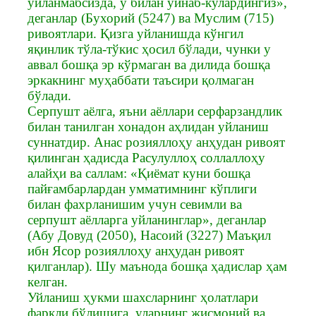
уйланмабсизда, у билан ўйнаб-кулардингиз»,
деганлар (Бухорий (5247) ва Муслим (715)
ривоятлари. Қизга уйланишда кўнгил
яқинлик тўла-тўкис ҳосил бўлади, чунки у
аввал бошқа эр кўрмаган ва дилида бошқа
эркакнинг муҳаббати таъсири қолмаган
бўлади.
Серпушт аёлга, яъни аёллари серфарзандлик
билан танилган хонадон аҳлидан уйланиш
суннатдир. Анас розияллоҳу анҳудан ривоят
қилинган ҳадисда Расулуллоҳ соллаллоҳу
алайҳи ва саллам: «Қиёмат куни бошқа
пайғамбарлардан умматимнинг кўплиги
билан фахрланишим учун севимли ва
серпушт аёлларга уйланинглар», деганлар
(Абу Довуд (2050), Насоий (3227) Маъқил
ибн Ясор розияллоҳу анҳудан ривоят
қилганлар). Шу маънода бошқа ҳадислар ҳам
келган.
Уйланиш ҳукми шахсларнинг ҳолатлари
фарқли бўлишига, уларнинг жисмоний ва