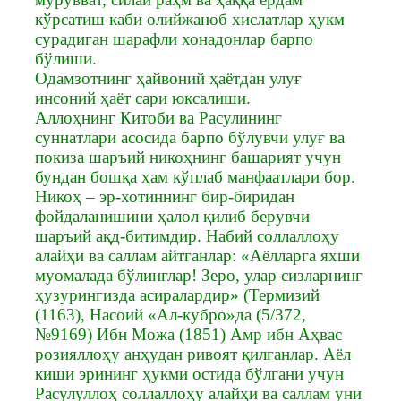
кўрсатиш каби олийжаноб хислатлар ҳукм
сурадиган шарафли хонадонлар барпо
бўлиши.
Одамзотнинг ҳайвоний ҳаётдан улуғ
инсоний ҳаёт сари юксалиши.
Аллоҳнинг Китоби ва Расулининг
суннатлари асосида барпо бўлувчи улуғ ва
покиза шаръий никоҳнинг башарият учун
бундан бошқа ҳам кўплаб манфаатлари бор.
Никоҳ – эр-хотиннинг бир-биридан
фойдаланишини ҳалол қилиб берувчи
шаръий ақд-битимдир. Набий соллаллоҳу
алайҳи ва саллам айтганлар: «Аёлларга яхши
муомалада бўлинглар! Зеро, улар сизларнинг
ҳузурингизда асиралардир» (Термизий
(1163), Насоий «Ал-кубро»да (5/372,
№9169) Ибн Можа (1851) Амр ибн Аҳвас
розияллоҳу анҳудан ривоят қилганлар. Аёл
киши эрининг ҳукми остида бўлгани учун
Расулуллоҳ соллаллоҳу алайҳи ва саллам уни