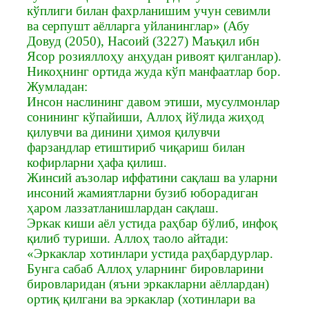
кўплиги билан фахрланишим учун севимли
ва серпушт аёлларга уйланинглар» (Абу
Довуд (2050), Насоий (3227) Маъқил ибн
Ясор розияллоҳу анҳудан ривоят қилганлар).
Никоҳнинг ортида жуда кўп манфаатлар бор.
Жумладан:
Инсон наслининг давом этиши, мусулмонлар
сонининг кўпайиши, Аллоҳ йўлида жиҳод
қилувчи ва динини ҳимоя қилувчи
фарзандлар етиштириб чиқариш билан
кофирларни ҳафа қилиш.
Жинсий аъзолар иффатини сақлаш ва уларни
инсоний жамиятларни бузиб юборадиган
ҳаром лаззатланишлардан сақлаш.
Эркак киши аёл устида раҳбар бўлиб, инфоқ
қилиб туриши. Аллоҳ таоло айтади:
«Эркаклар хотинлари устида раҳбардурлар.
Бунга сабаб Аллоҳ уларнинг бировларини
бировларидан (яъни эркакларни аёллардан)
ортиқ қилгани ва эркаклар (хотинлари ва