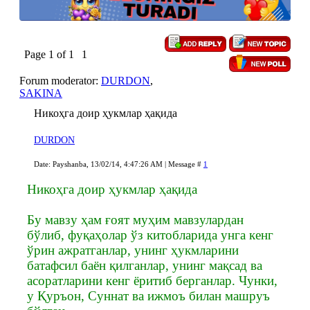
Page
1
of
1
1
Forum moderator:
DURDON
,
SAKINA
Никоҳга доир ҳукмлар ҳақида
DURDON
Date: Payshanba, 13/02/14, 4:47:26 AM | Message #
1
Никоҳга доир ҳукмлар ҳақида
Бу мавзу ҳам ғоят муҳим мавзулардан
бўлиб, фуқаҳолар ўз китобларида унга кенг
ўрин ажратганлар, унинг ҳукмларини
батафсил баён қилганлар, унинг мақсад ва
асоратларини кенг ёритиб берганлар. Чунки,
у Қуръон, Суннат ва ижмоъ билан машруъ