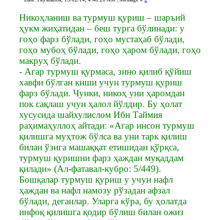
Никоҳланиш ва турмуш қуриш – шаръий
ҳукм жиҳатидан – беш турга бўлинади: у
гоҳо фарз бўлади, гоҳо мустаҳаб бўлади,
гоҳо мубоҳ бўлади, гоҳо ҳаром бўлади, гоҳо
макруҳ бўлади.
- Агар турмуш қурмаса, зино қилиб қўйиш
хавфи бўлган киши учун турмуш қуриш
фарз бўлади. Чунки, никоҳ уни ҳаромдан
пок сақлаш учун ҳалол йўлдир. Бу ҳолат
хусусида шайхулислом Ибн Таймия
раҳимаҳуллоҳ айтади: «Агар инсон турмуш
қилишга муҳтож бўлса ва уни тарк қилиш
билан ўзига машаққат етишидан қўрқса,
турмуш қуришни фарз ҳаждан муқаддам
қилади» (Ал-фатавал-кубро: 5/449).
Бошқалар турмуш қуриш у учун нафл
ҳаждан ва нафл намозу рўзадан афзал
бўлади, деганлар. Уларга кўра, бу ҳолатда
инфоқ қилишга қодир бўлиш билан ожиз