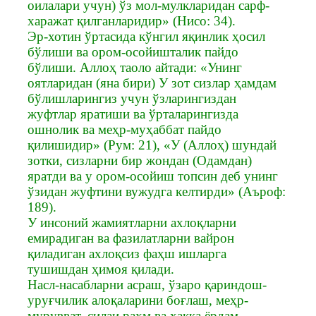
оилалари учун) ўз мол-мулкларидан сарф-
харажат қилганларидир» (Нисо: 34).
Эр-хотин ўртасида кўнгил яқинлик ҳосил
бўлиши ва ором-осойишталик пайдо
бўлиши. Аллоҳ таоло айтади: «Унинг
оятларидан (яна бири) У зот сизлар ҳамдам
бўлишларингиз учун ўзларингиздан
жуфтлар яратиши ва ўрталарингизда
ошнолик ва меҳр-муҳаббат пайдо
қилишидир» (Рум: 21), «У (Аллоҳ) шундай
зотки, сизларни бир жондан (Одамдан)
яратди ва у ором-осойиш топсин деб унинг
ўзидан жуфтини вужудга келтирди» (Аъроф:
189).
У инсоний жамиятларни ахлоқларни
емирадиган ва фазилатларни вайрон
қиладиган ахлоқсиз фаҳш ишларга
тушишдан ҳимоя қилади.
Насл-насабларни асраш, ўзаро қариндош-
уруғчилик алоқаларини боғлаш, меҳр-
мурувват, силаи раҳм ва ҳаққа ёрдам