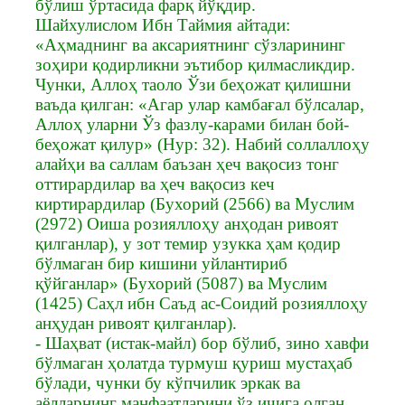
бўлиш ўртасида фарқ йўқдир.
Шайхулислом Ибн Таймия айтади:
«Аҳмаднинг ва аксариятнинг сўзларининг
зоҳири қодирликни эътибор қилмасликдир.
Чунки, Аллоҳ таоло Ўзи беҳожат қилишни
ваъда қилган: «Агар улар камбағал бўлсалар,
Аллоҳ уларни Ўз фазлу-карами билан бой-
беҳожат қилур» (Нур: 32). Набий соллаллоҳу
алайҳи ва саллам баъзан ҳеч вақосиз тонг
оттирардилар ва ҳеч вақосиз кеч
киртирардилар (Бухорий (2566) ва Муслим
(2972) Оиша розияллоҳу анҳодан ривоят
қилганлар), у зот темир узукка ҳам қодир
бўлмаган бир кишини уйлантириб
қўйганлар» (Бухорий (5087) ва Муслим
(1425) Саҳл ибн Саъд ас-Соидий розияллоҳу
анҳудан ривоят қилганлар).
- Шаҳват (истак-майл) бор бўлиб, зино хавфи
бўлмаган ҳолатда турмуш қуриш мустаҳаб
бўлади, чунки бу кўпчилик эркак ва
аёлларнинг манфаатларини ўз ичига олган