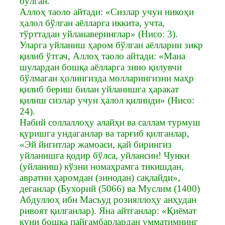
бўлган.
Аллоҳ таоло айтади: «Сизлар учун никоҳи
ҳалол бўлган аёлларга иккита, учта,
тўрттадан уйланаверинглар» (Нисо: 3).
Уларга уйланиш ҳаром бўлган аёлларни зикр
қилиб ўтгач, Аллоҳ таоло айтади: «Мана
шулардан бошқа аёлларга зино қилувчи
бўлмаган ҳолингизда молларингизни маҳр
қилиб бериш билан уйланишга ҳаракат
қилиш сизлар учун ҳалол қилинди» (Нисо:
24).
Набий соллаллоҳу алайҳи ва саллам турмуш
қуришга ундаганлар ва тарғиб қилганлар,
«Эй йигитлар жамоаси, қай бирингиз
уйланишга қодир бўлса, уйлансин! Чунки
(уйланиш) кўзни номаҳрамга тикишдан,
авратни ҳаромдан (зинодан) сақлайди»,
деганлар (Бухорий (5066) ва Муслим (1400)
Абдуллоҳ ибн Масъуд розияллоҳу анҳудан
ривоят қилганлар). Яна айтганлар: «Қиёмат
куни бошқа пайғамбарлардан умматимнинг