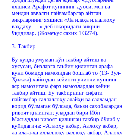
яхшиси Арафот кунининг дуоси, мен ва
мендан аввалги пайғамбарлар айтган
зикрларнинг яхшиси «Ла илаҳа иллаллоҳу
ваҳдаҳу......» деб юқоридаги зикрни
ўқидилар. (Жомеъус сахих 1/3274).
3. Такбир
Бу кунда умуман кўп такбир айтиш ва
хусусан, бизларга таъйин қилинган арафа
куни бомдод намозидан бошлаб то (13- Зул-
Ҳижжа) хайитдан кейинги учинчи куннинг
аср намозигача фарз намозлардан кейин
такбир айтиш. Бу такбирнинг сифати
пайғамбар саллаллоҳу алайҳи ва салламдан
ворид бўлмаган бўлсада, баъзи саҳобалардан
ривоят қилинган; улардан бири Ибн
Масъуддан ривоят қилинган такбир бўлиб у
қуйидагича: «Аллоҳу акбар, Аллоҳу акбар,
ла ила-а-ҳа иллаллоҳу валлоҳу акбар, Аллоҳу