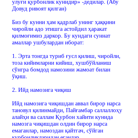
улуғи қурбонлик кунидир» -дедилар. (Абу
Довуд ривоят қилган)
Биз бу кунни ҳам қадрлаб унинг ҳаққини
чиройли адо этишга астойдил ҳаракат
қилмоғимиз даркор. Бу кундаги суннат
амаллар ушбулардан иборат:
1. Эрта тонгда туриб ғусл қилиш, чиройли,
тоза кийимларни кийиш, хушбўйланиш
сўнгра бомдод намозини жамоат билан
ўқиш.
2. Ийд намозига чиқиш
Ийд намозига чиқишдан аввал бирор нарса
тановул қилинмайди, Пайғамбар саллаллоҳу
алайҳи ва саллам Қурбон хайити кунида
намозга чиқишдан олдин бирор нарса
емаганлар, намоздан қайтгач, сўйган
қурбонликларидан еганлар.