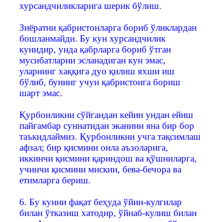
хурсандчиликларига шерик бўлиш.
Зиёратни қабристонларга бориб ўликлардан
бошланмайди. Бу кун хурсандчилик
кунидир, унда қабрларга бориб ўтган
мусибатларни эсланадиган кун эмас,
уларнинг хаққига дуо қилиш яхши иш
бўлиб, бунинг учун қабристонга бориш
шарт эмас.
Қурбонликни сўйгандан кейин ундан ейиш
пайғамбар суннатидан эканини яна бир бор
таъкидлаймиз. Қурбонликни учга тақсимлаш
афзал; бир қисмини оила аъзоларига,
иккинчи қисмини қариндош ва қўшниларга,
учинчи қисмини мискин, бева-бечора ва
етимларга бериш.
6. Бу кунни фақат беҳуда ўйин-кулгилар
билан ўтказиш хатодир, ўйнаб-кулиш билан