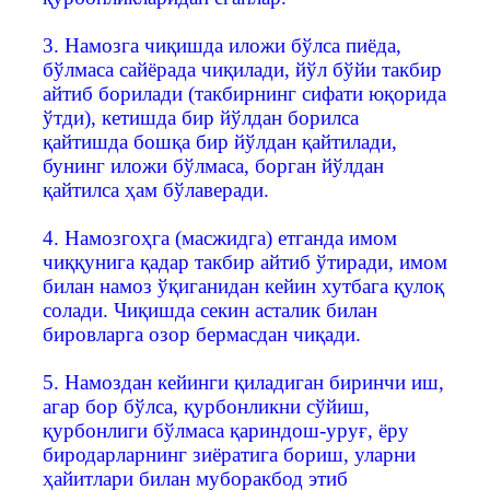
3. Намозга чиқишда иложи бўлса пиёда,
бўлмаса сайёрада чиқилади, йўл бўйи такбир
айтиб борилади (такбирнинг сифати юқорида
ўтди), кетишда бир йўлдан борилса
қайтишда бошқа бир йўлдан қайтилади,
бунинг иложи бўлмаса, борган йўлдан
қайтилса ҳам бўлаверади.
4. Намозгоҳга (масжидга) етганда имом
чиққунига қадар такбир айтиб ўтиради, имом
билан намоз ўқиганидан кейин хутбага қулоқ
солади. Чиқишда секин асталик билан
бировларга озор бермасдан чиқади.
5. Намоздан кейинги қиладиган биринчи иш,
агар бор бўлса, қурбонликни сўйиш,
қурбонлиги бўлмаса қариндош-уруғ, ёру
биродарларнинг зиёратига бориш, уларни
ҳайитлари билан муборакбод этиб