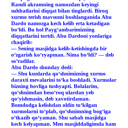
Rasuli akramning namozdan keyingi
suhbatlarini diqqat bilan tinglardi. Biroq
xurmo terish mavsumi boshlanganida Abu
Dardo namozga kech kelib erta ketadigan
bo‘ldi. Bu hol Payg‘ambarimizning
diqqatlarini tortdi. Abu Dardoni yonlariga
chaqirib:
— Sening masjidga kelib-ketishingda bir
o‘zgarish ko‘ryapman. Nima bo‘ldi? — deb
so‘radilar.
Abu Dardo shunday dedi:
— Shu kunlarda qo‘shnimizning xurmo
daraxti mevalarini to‘ka boshladi. Xurmolar
bizning hovliga tushyapti. Bolalarim,
qo‘shnimdan beso‘roq ulardan yeb
qo‘yishmasin, deb xavotirdaman.
Bomdodga kelishdan oldin to‘kilgan
xurmolarni to‘plab, qo‘shnimning bog‘iga
o‘tkazib qo‘yaman. Shu sabab masjidga
kech kelyapman. Men masjiddaligimda ham