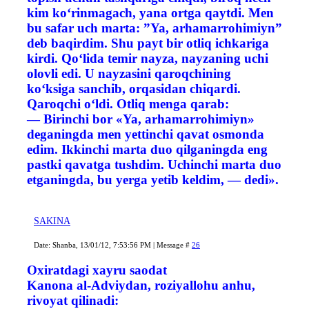
kim ko‘rinmagach, yana ortga qaytdi. Men
bu safar uch marta: ”Ya, arhamarrohimiyn”
deb baqirdim. Shu payt bir otliq ichkariga
kirdi. Qo‘lida temir nayza, nayzaning uchi
olovli edi. U nayzasini qaroqchining
ko‘ksiga sanchib, orqasidan chiqardi.
Qaroqchi o‘ldi. Otliq menga qarab:
— Birinchi bor «Ya, arhamarrohimiyn»
deganingda men yettinchi qavat osmonda
edim. Ikkinchi marta duo qilganingda eng
pastki qavatga tushdim. Uchinchi marta duo
etganingda, bu yerga yetib keldim, — dedi».
SAKINA
Date: Shanba, 13/01/12, 7:53:56 PM | Message #
26
Oxiratdagi xayru saodat
Kanona al-Adviydan, roziyallohu anhu,
rivoyat qilinadi: