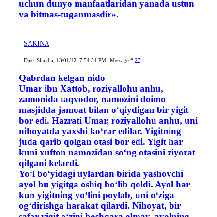
uchun dunyo manfaatlaridan yanada ustun
va bitmas-tuganmasdir».
SAKINA
Date: Shanba, 13/01/12, 7:54:54 PM | Message #
27
Qabrdan kelgan nido
Umar ibn Xattob, roziyallohu anhu,
zamonida taqvodor, namozini doimo
masjidda jamoat bilan o‘qiydigan bir yigit
bor edi. Hazrati Umar, roziyallohu anhu, uni
nihoyatda yaxshi ko‘rar edilar. Yigitning
juda qarib qolgan otasi bor edi. Yigit har
kuni xufton namozidan so‘ng otasini ziyorat
qilgani kelardi.
Yo‘l bo‘yidagi uylardan birida yashovchi
ayol bu yigitga oshiq bo‘lib qoldi. Ayol har
kun yigitning yo‘lini poylab, uni o‘ziga
og‘dirishga harakat qilardi. Nihoyat, bir
safar yigit o‘zini boshqara olmay, ayolning