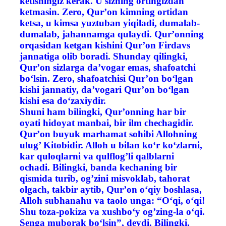
ketishingiz kerak. U sizning ortingizdan
ketmasin. Zero, Qur’on kimning ortidan
ketsa, u kimsa yuztuban yiqiladi, dumalab-
dumalab, jahannamga qulaydi. Qur’onning
orqasidan ketgan kishini Qur’on Firdavs
jannatiga olib boradi. Shunday qilingki,
Qur’on sizlarga da’vogar emas, shafoatchi
bo‘lsin. Zero, shafoatchisi Qur’on bo‘lgan
kishi jannatiy, da’vogari Qur’on bo‘lgan
kishi esa do‘zaxiydir.
Shuni ham bilingki, Qur’onning har bir
oyati hidoyat manbai, bir ilm chechagidir.
Qur’on buyuk marhamat sohibi Allohning
ulug’ Kitobidir. Alloh u bilan ko‘r ko‘zlarni,
kar quloqlarni va qulflog’li qalblarni
ochadi. Bilingki, banda kechaning bir
qismida turib, og’zini misvoklab, tahorat
olgach, takbir aytib, Qur’on o‘qiy boshlasa,
Alloh subhanahu va taolo unga: “O‘qi, o‘qi!
Shu toza-pokiza va xushbo‘y og’zing-la o‘qi.
Senga muborak bo‘lsin”, deydi. Bilingki,