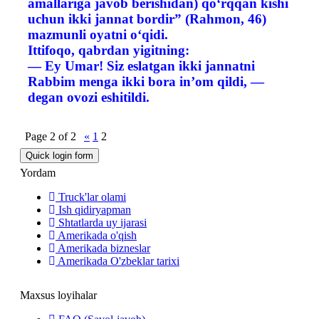
amallariga javob berishidan) qo‘rqqan kishi
uchun ikki jannat bordir” (Rahmon, 46)
mazmunli oyatni o‘qidi.
Ittifoqo, qabrdan yigitning:
— Ey Umar! Siz eslatgan ikki jannatni
Rabbim menga ikki bora in’om qildi, —
degan ovozi eshitildi.
Page
2
of
2
«
1
2
Yordam
Truck'lar olami
Ish qidiryapman
Shtatlarda uy ijarasi
Amerikada o'qish
Amerikada bizneslar
Amerikada O'zbeklar tarixi
Maxsus loyihalar