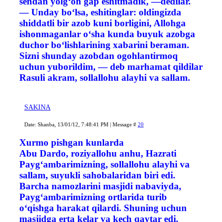
sendan yolg‘on gap eshitmadik, —dedilar.
— Unday bo‘lsa, eshitinglar: oldingizda
shiddatli bir azob kuni borligini, Allohga
ishonmaganlar o‘sha kunda buyuk azobga
duchor bo‘lishlarining xabarini beraman.
Sizni shunday azobdan ogohlantirmoq
uchun yuborildim, — deb marhamat qildilar
Rasuli akram, sollallohu alayhi va sallam.
SAKINA
Date: Shanba, 13/01/12, 7:48:41 PM | Message #
20
Xurmo pishgan kunlarda
Abu Dardo, roziyallohu anhu, Hazrati
Payg‘ambarimizning, sollallohu alayhi va
sallam, suyukli sahobalaridan biri edi.
Barcha namozlarini masjidi nabaviyda,
Payg‘ambarimizning ortlarida turib
o‘qishga harakat qilardi. Shuning uchun
masjidga erta kelar va kech qaytar edi.