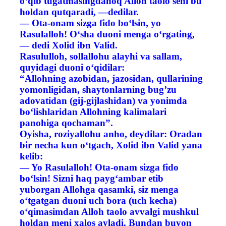
o‘qib tugatmasingdanoq Alloh taolo seni bu
holdan qutqaradi, —dedilar.
— Ota-onam sizga fido bo‘lsin, yo
Rasulalloh! O‘sha duoni menga o‘rgating,
— dedi Xolid ibn Valid.
Rasululloh, sollallohu alayhi va sallam,
quyidagi duoni o‘qidilar:
“Allohning azobidan, jazosidan, qullarining
yomonligidan, shaytonlarning bug’zu
adovatidan (gij-gijlashidan) va yonimda
bo‘lishlaridan Allohning kalimalari
panohiga qochaman”.
Oyisha, roziyallohu anho, deydilar: Oradan
bir necha kun o‘tgach, Xolid ibn Valid yana
kelib:
— Yo Rasulalloh! Ota-onam sizga fido
bo‘lsin! Sizni haq payg‘ambar etib
yuborgan Allohga qasamki, siz menga
o‘tgatgan duoni uch bora (uch kecha)
o‘qimasimdan Alloh taolo avvalgi mushkul
holdan meni xalos ayladi. Bundan buyon