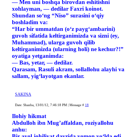
— Men uni boshqa birovdan eshitishni
xohlayman, — dedilar Faxri koinot.
Shundan so‘ng “Niso” surasini o‘qiy
boshladim va:
“Har bir ummatdan (o‘z payg‘ambarini)
guvoh sifatida keltirganimizda va sizni (ey,
Muhammad), ularga guvoh qilib
keltirganimizda (ularning holi) ne kechur?!”
oyatiga yetganimda:
— Bas, yetar, — dedilar.
Qarasam, Rasuli akram, sollallohu alayhi va
sallam, yig‘layotgan ekanlar.
SAKINA
Date: Shanba, 13/01/12, 7:46:18 PM | Message #
18
Ilohiy hikmat
Abdulloh ibn Mug’affaldan, roziyallohu
anhu:
Bir ayol johiliyat davrida yomon yo‘lda edi.