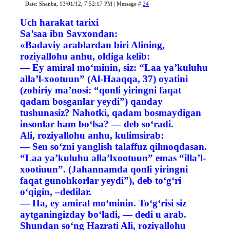
Date: Shanba, 13/01/12, 7:52:17 PM | Message #
24
Uch harakat tarixi
Sa’saa ibn Savxondan:
«Badaviy arablardan biri Alining,
roziyallohu anhu, oldiga kelib:
— Ey amiral mo‘minin, siz: “Laa ya’kuluhu
alla’l-xootuun” (Al-Haaqqa, 37) oyatini
(zohiriy ma’nosi: “qonli yiringni faqat
qadam bosganlar yeydi”) qanday
tushunasiz? Nahotki, qadam bosmaydigan
insonlar ham bo‘lsa? — deb so‘radi.
Ali, roziyallohu anhu, kulimsirab:
— Sen so‘zni yanglish talaffuz qilmoqdasan.
“Laa ya’kuluhu alla’lxootuun” emas “illa’l-
xootiuun”. (Jahannamda qonli yiringni
faqat gunohkorlar yeydi”), deb to‘g‘ri
o‘qigin, –dedilar.
— Ha, ey amiral mo‘minin. To‘g‘risi siz
aytganingizday bo‘ladi, — dedi u arab.
Shundan so‘ng Hazrati Ali, roziyallohu