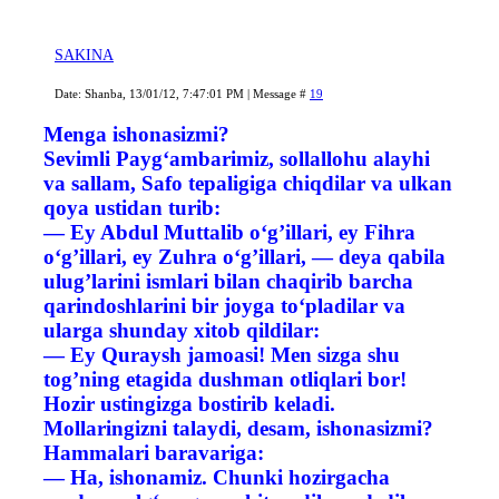
SAKINA
Date: Shanba, 13/01/12, 7:47:01 PM | Message #
19
Menga ishonasizmi?
Sevimli Payg‘ambarimiz, sollallohu alayhi
va sallam, Safo tepaligiga chiqdilar va ulkan
qoya ustidan turib:
— Ey Abdul Muttalib o‘g’illari, ey Fihra
o‘g’illari, ey Zuhra o‘g’illari, — deya qabila
ulug’larini ismlari bilan chaqirib barcha
qarindoshlarini bir joyga to‘pladilar va
ularga shunday xitob qildilar:
— Ey Quraysh jamoasi! Men sizga shu
tog’ning etagida dushman otliqlari bor!
Hozir ustingizga bostirib keladi.
Mollaringizni talaydi, desam, ishonasizmi?
Hammalari baravariga:
— Ha, ishonamiz. Chunki hozirgacha