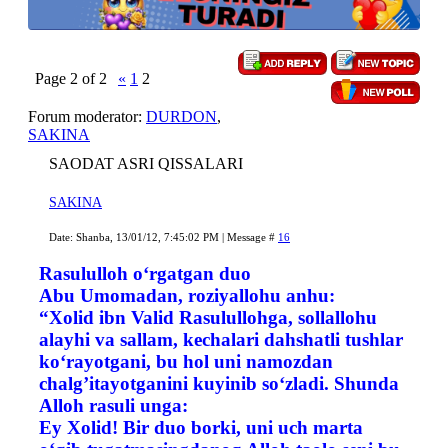
Page
2
of
2
«
1
2
Forum moderator:
DURDON
,
SAKINA
SAODAT ASRI QISSALARI
SAKINA
Date: Shanba, 13/01/12, 7:45:02 PM | Message #
16
Rasululloh o‘rgatgan duo
Abu Umomadan, roziyallohu anhu:
“Xolid ibn Valid Rasulullohga, sollallohu
alayhi va sallam, kechalari dahshatli tushlar
ko‘rayotgani, bu hol uni namozdan
chalg’itayotganini kuyinib so‘zladi. Shunda
Alloh rasuli unga:
Ey Xolid! Bir duo borki, uni uch marta