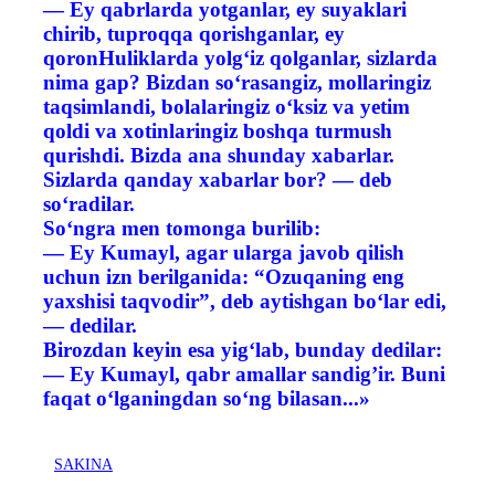
— Ey qabrlarda yotganlar, ey suyaklari
chirib, tuproqqa qorishganlar, ey
qoronHuliklarda yolg‘iz qolganlar, sizlarda
nima gap? Bizdan so‘rasangiz, mollaringiz
taqsimlandi, bolalaringiz o‘ksiz va yetim
qoldi va xotinlaringiz boshqa turmush
qurishdi. Bizda ana shunday xabarlar.
Sizlarda qanday xabarlar bor? — deb
so‘radilar.
So‘ngra men tomonga burilib:
— Ey Kumayl, agar ularga javob qilish
uchun izn berilganida: “Ozuqaning eng
yaxshisi taqvodir”, deb aytishgan bo‘lar edi,
— dedilar.
Birozdan keyin esa yig‘lab, bunday dedilar:
— Ey Kumayl, qabr amallar sandig’ir. Buni
faqat o‘lganingdan so‘ng bilasan...»
SAKINA