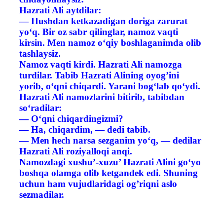
Hazrati Ali aytdilar:
— Hushdan ketkazadigan doriga zarurat
yo‘q. Bir oz sabr qilinglar, namoz vaqti
kirsin. Men namoz o‘qiy boshlaganimda olib
tashlaysiz.
Namoz vaqti kirdi. Hazrati Ali namozga
turdilar. Tabib Hazrati Alining oyog’ini
yorib, o‘qni chiqardi. Yarani bog‘lab qo‘ydi.
Hazrati Ali namozlarini bitirib, tabibdan
so‘radilar:
— O‘qni chiqardingizmi?
— Ha, chiqardim, — dedi tabib.
— Men hech narsa sezganim yo‘q, — dedilar
Hazrati Ali roziyalloqi anqi.
Namozdagi xushu’-xuzu’ Hazrati Alini go‘yo
boshqa olamga olib ketgandek edi. Shuning
uchun ham vujudlaridagi og’riqni aslo
sezmadilar.