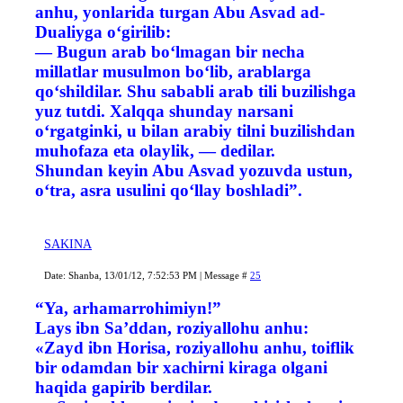
anhu, yonlarida turgan Abu Asvad ad-
Dualiyga o‘girilib:
— Bugun arab bo‘lmagan bir necha
millatlar musulmon bo‘lib, arablarga
qo‘shildilar. Shu sababli arab tili buzilishga
yuz tutdi. Xalqqa shunday narsani
o‘rgatginki, u bilan arabiy tilni buzilishdan
muhofaza eta olaylik, — dedilar.
Shundan keyin Abu Asvad yozuvda ustun,
o‘tra, asra usulini qo‘llay boshladi”.
SAKINA
Date: Shanba, 13/01/12, 7:52:53 PM | Message #
25
“Ya, arhamarrohimiyn!”
Lays ibn Sa’ddan, roziyallohu anhu:
«Zayd ibn Horisa, roziyallohu anhu, toiflik
bir odamdan bir xachirni kiraga olgani
haqida gapirib berdilar.