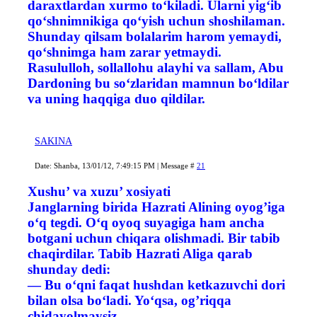
daraxtlardan xurmo to‘kiladi. Ularni yig‘ib
qo‘shnimnikiga qo‘yish uchun shoshilaman.
Shunday qilsam bolalarim harom yemaydi,
qo‘shnimga ham zarar yetmaydi.
Rasululloh, sollallohu alayhi va sallam, Abu
Dardoning bu so‘zlaridan mamnun bo‘ldilar
va uning haqqiga duo qildilar.
SAKINA
Date: Shanba, 13/01/12, 7:49:15 PM | Message #
21
Xushu’ va xuzu’ xosiyati
Janglarning birida Hazrati Alining oyog’iga
o‘q tegdi. O‘q oyoq suyagiga ham ancha
botgani uchun chiqara olishmadi. Bir tabib
chaqirdilar. Tabib Hazrati Aliga qarab
shunday dedi:
— Bu o‘qni faqat hushdan ketkazuvchi dori
bilan olsa bo‘ladi. Yo‘qsa, og’riqqa
chidayolmaysiz.