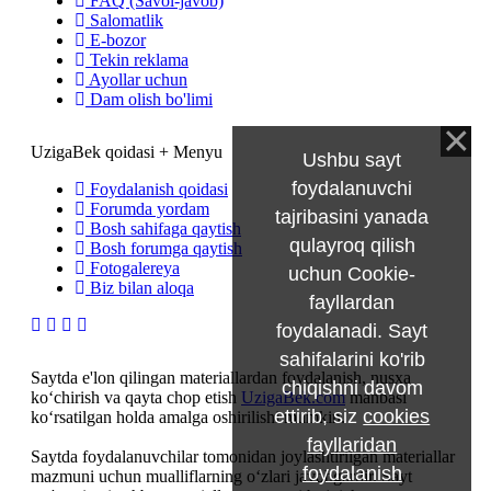
FAQ (Savol-javob)
Salomatlik
E-bozor
Tekin reklama
Ayollar uchun
Dam olish bo'limi
UzigaBek qoidasi + Menyu
Ushbu sayt
foydalanuvchi
Foydalanish qoidasi
Forumda yordam
tajribasini yanada
Bosh sahifaga qaytish
qulayroq qilish
Bosh forumga qaytish
Fotogalereya
uchun Cookie-
Biz bilan aloqa
fayllardan
foydalanadi. Sayt
sahifalarini ko'rib
Saytda e'lon qilingan materiallardan foydalanish, nusxa
chiqishni davom
ko‘chirish va qayta chop etish
UzigaBek.com
manbasi
ettirib, siz
cookies
ko‘rsatilgan holda amalga oshirilishi mumkin.
fayllaridan
Saytda foydalanuvchilar tomonidan joylashtirilgan materiallar
foydalanish
mazmuni uchun mualliflarning o‘zlari javobgardir. Sayt