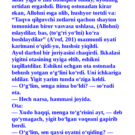
ortidan ergashdi. Biroq ostonadan kirar
ekan, Allohni esga olib, hushyor tortdi va:
“Taqvo qilguvchi zotlarni qachon shayton
tomonidan biror vasvasa ushlasa, (Allohni)
eslaydilar, bas, (to‘g‘ri yo‘lni) ko‘ra
boshlaydilar” (A’rof, 201) mazmunli oyati
karimani o‘qidi-yu, hushsiz yiqildi.
Ayol darhol bir joriyasini chaqirdi. Ikkalasi
yigitni otasining uyiga eltib, eshikni
taqillatdilar. Eshikni ochgan ota ostonada
behush yotgan o‘g‘lini ko‘rdi. Uni ichkariga
oldilar. Yigit yarim tunda o‘ziga keldi.
— O‘g‘lim, senga nima bo‘ldi? — so‘radi
ota.
— Hech narsa, hammasi joyida.
Ota:
— Xudo haqqi, menga to‘g‘risini ayt, — deb
qo‘ymagach, yigit bo‘lgan voqeani gapirib
berdi.
— O‘g‘lim, sen qaysi oyatni o‘qiding? —