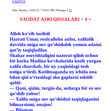
SAKINA
Date: Shanba, 13/01/12, 7:50:01 PM | Message #
22
SAODAT ASRI QISSALARI = 4 =
Alloh ko‘rib turibdi
Hazrati Umar, roziyallohu anhu, xalifalik
davrida sutga suv qo‘shishdek yomon odatni
qat’iy taqiqladilar.
Shahar osoyishtaligini nazorat qilish uchun
bir kecha Madina ko‘chalarida kezib yurgan
xalifa charchab, bir uy yaqinidagi tosh
ustiga o‘tirdi. Kutilmaganda uy ichida ona
bilan qizi o‘rtasidagi shu gaplarni eshitib
qoldi:
— Qani, qizim, turgin-da, sutlarga bir oz suv
qo‘shib yubor!
— Xalifa sutga suv qo‘shishni taqiqlaganini
bilmaysizmi, onajon!
— Bilaman.