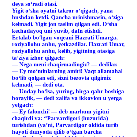
deya so‘radi otasi.
Yigit o‘sha oyatni takror o‘qigach, yana
hushdan ketdi. Qancha urinishmasin, o‘ziga
kelmadi. Yigit jon taslim qilgan edi. O‘sha
kechadayoq uni yuvib, dafn etishdi.
Ertalab bo‘lgan voqeani Hazrati Umarga,
roziyallohu anhu, yetkazdilar. Hazrati Umar,
roziyallohu anhu, kelib, yigitning otasiga
ta’ziya izhor qilgach:
— Nega meni chaqirmadingiz? — dedilar.
— Ey mo‘minlarning amiri! Vaqt allamahal
bo‘lib qolgan edi, sizni bezovta qilgimiz
kelmadi, — dedi ota.
— Unday bo‘lsa, yuring, birga qabr boshiga
boraylik, — dedi xalifa va ikkovlon u yerga
yetgach:
— Ey falonchi! — deb marhum yigitni
chaqirdi va: “Parvardigori (huzurida)
turishdan (ya’ni, Parvardigor oldida turib
hayoti dunyoda qilib o‘tgan barcha