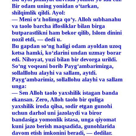
Bir odam uning yonidan o‘tarkan,
shilqimlik qildi. Ayol:
— Meni o‘z holimga qo‘y. Alloh subhanahu
va taolo barcha iflosliklar bilan birga
butparastlikni ham bekor qilib, Islom dinini
nozil etdi, — dedi u.
Bu gapdan so‘ng haligi odam ayoldan uzoq
ketsa hamki, ko‘zlarini undan uzmay borar
edi. Nihoyat, yuzi bilan bir devorga urildi.
So‘ng voqeani borib Payg‘ambarimizga,
sollalllohu alayhi va sallam, aytdi.
Payg‘ambarimiz, sollallohu alayhi va sallam
unga:
— Sen Alloh taolo yaxshilik istagan banda
ekansan. Zero, Alloh taolo bir quliga
yaxshilik iroda qilsa, sodir etgan gunohi
uchun darhol uni jazolaydi va biror
bandasiga yomonlik istasa, unga qiyomat
kuni jazo berish maqsadida, gunohlarida
davom etish imkonini beradi, — dedilar.