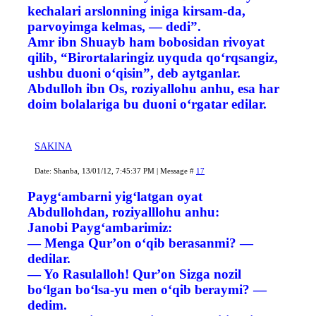
kechalari arslonning iniga kirsam-da,
parvoyimga kelmas, — dedi”.
Amr ibn Shuayb ham bobosidan rivoyat
qilib, “Birortalaringiz uyquda qo‘rqsangiz,
ushbu duoni o‘qisin”, deb aytganlar.
Abdulloh ibn Os, roziyallohu anhu, esa har
doim bolalariga bu duoni o‘rgatar edilar.
SAKINA
Date: Shanba, 13/01/12, 7:45:37 PM | Message #
17
Payg‘ambarni yig‘latgan oyat
Abdullohdan, roziyalllohu anhu:
Janobi Payg‘ambarimiz:
— Menga Qur’on o‘qib berasanmi? —
dedilar.
— Yo Rasulalloh! Qur’on Sizga nozil
bo‘lgan bo‘lsa-yu men o‘qib beraymi? —
dedim.