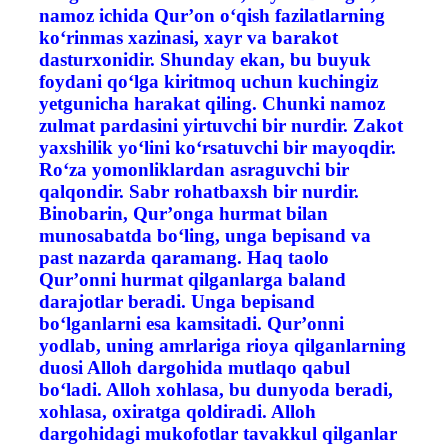
namoz ichida Qur’on o‘qish fazilatlarning
ko‘rinmas xazinasi, xayr va barakot
dasturxonidir. Shunday ekan, bu buyuk
foydani qo‘lga kiritmoq uchun kuchingiz
yetgunicha harakat qiling. Chunki namoz
zulmat pardasini yirtuvchi bir nurdir. Zakot
yaxshilik yo‘lini ko‘rsatuvchi bir mayoqdir.
Ro‘za yomonliklardan asraguvchi bir
qalqondir. Sabr rohatbaxsh bir nurdir.
Binobarin, Qur’onga hurmat bilan
munosabatda bo‘ling, unga bepisand va
past nazarda qaramang. Haq taolo
Qur’onni hurmat qilganlarga baland
darajotlar beradi. Unga bepisand
bo‘lganlarni esa kamsitadi. Qur’onni
yodlab, uning amrlariga rioya qilganlarning
duosi Alloh dargohida mutlaqo qabul
bo‘ladi. Alloh xohlasa, bu dunyoda beradi,
xohlasa, oxiratga qoldiradi. Alloh
dargohidagi mukofotlar tavakkul qilganlar