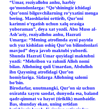
“Umar, roziyallohu anhu, harbiy
qo‘mondonlarga: “Qo‘shiningiz ichidagi
Qur’onni bilguvchilarning ro‘yxatini menga
bering. Maoshlarini orttirib, Qur’oni
karimni o‘rgatish uchun xalq orasiga
yuboraman”, deya xat yozdi. Abu Muso al-
Ash’ariy, roziyallohu anhu, Hazrati
Umarga: “Mening atrofimda ayni paytda
uch yuz kishidan oshiq Qur’on bilimdonlari
mavjud” deya javob maktubi yubordi.
Shunda Hazrati Umar quyidagi maktubni
yozdi: “Mehribon va rahmli Alloh nomi
bilan. Allohning quli Umardan, Abdulloh
ibn Qaysning atrofidagi Qur’on
homiylariga. Sizlarga Allohning salomi
bo‘lsin.
Birodarlar, unutmangki, Qur’on siz uchun
oxiratda xayru saodat, dunyoda esa, baland
qadr-qimmat va hayot (tiriklik) manbaidir.
Bas, shunday ekan, uning ortidan