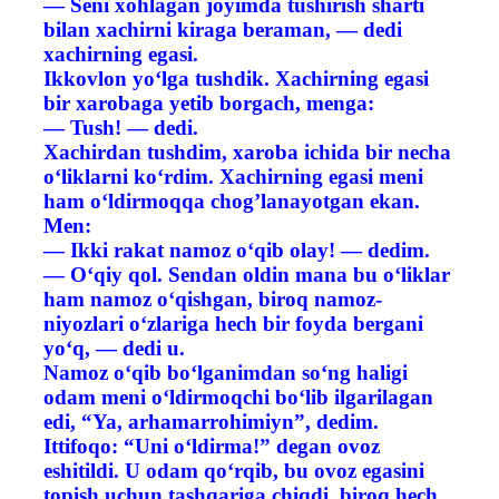
— Seni xohlagan joyimda tushirish sharti
bilan xachirni kiraga beraman, — dedi
xachirning egasi.
Ikkovlon yo‘lga tushdik. Xachirning egasi
bir xarobaga yetib borgach, menga:
— Tush! — dedi.
Xachirdan tushdim, xaroba ichida bir necha
o‘liklarni ko‘rdim. Xachirning egasi meni
ham o‘ldirmoqqa chog’lanayotgan ekan.
Men:
— Ikki rakat namoz o‘qib olay! — dedim.
— O‘qiy qol. Sendan oldin mana bu o‘liklar
ham namoz o‘qishgan, biroq namoz-
niyozlari o‘zlariga hech bir foyda bergani
yo‘q, — dedi u.
Namoz o‘qib bo‘lganimdan so‘ng haligi
odam meni o‘ldirmoqchi bo‘lib ilgarilagan
edi, “Ya, arhamarrohimiyn”, dedim.
Ittifoqo: “Uni o‘ldirma!” degan ovoz
eshitildi. U odam qo‘rqib, bu ovoz egasini
topish uchun tashqariga chiqdi, biroq hech