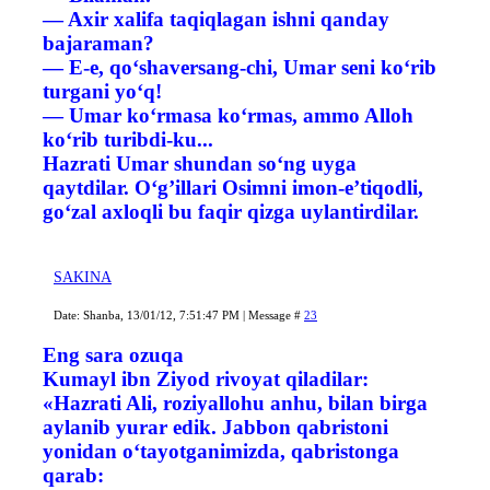
— Axir xalifa taqiqlagan ishni qanday
bajaraman?
— E-e, qo‘shaversang-chi, Umar seni ko‘rib
turgani yo‘q!
— Umar ko‘rmasa ko‘rmas, ammo Alloh
ko‘rib turibdi-ku...
Hazrati Umar shundan so‘ng uyga
qaytdilar. O‘g’illari Osimni imon-e’tiqodli,
go‘zal axloqli bu faqir qizga uylantirdilar.
SAKINA
Date: Shanba, 13/01/12, 7:51:47 PM | Message #
23
Eng sara ozuqa
Kumayl ibn Ziyod rivoyat qiladilar:
«Hazrati Ali, roziyallohu anhu, bilan birga
aylanib yurar edik. Jabbon qabristoni
yonidan o‘tayotganimizda, qabristonga
qarab: