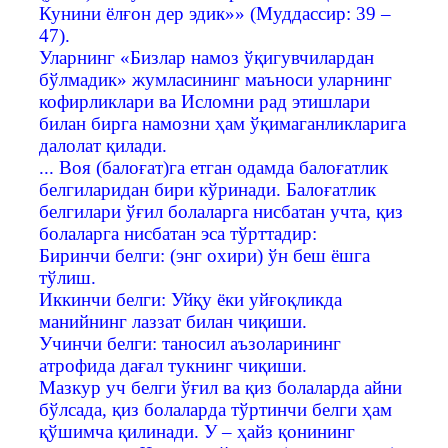
Кунини ёлғон дер эдик»» (Муддассир: 39 –
47).
Уларнинг «Бизлар намоз ўқигувчилардан
бўлмадик» жумласининг маъноси уларнинг
кофирликлари ва Исломни рад этишлари
билан бирга намозни ҳам ўқимаганликларига
далолат қилади.
... Воя (балоғат)га етган одамда балоғатлик
белгиларидан бири кўринади. Балоғатлик
белгилари ўғил болаларга нисбатан учта, қиз
болаларга нисбатан эса тўрттадир:
Биринчи белги: (энг охири) ўн беш ёшга
тўлиш.
Иккинчи белги: Уйқу ёки уйғоқликда
манийнинг лаззат билан чиқиши.
Учинчи белги: таносил аъзоларининг
атрофида дағал тукнинг чиқиши.
Мазкур уч белги ўғил ва қиз болаларда айни
бўлсада, қиз болаларда тўртинчи белги ҳам
қўшимча қилинади. У – ҳайз қонининг