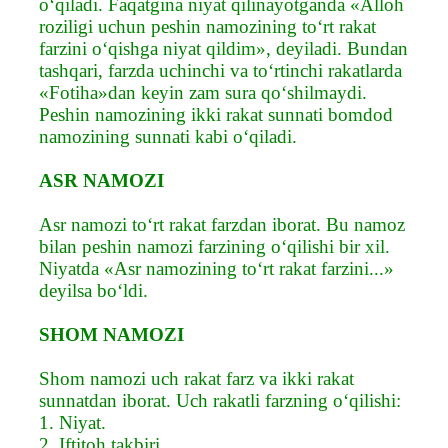
o‘qiladi. Faqatgina niyat qilinayotganda «Alloh
roziligi uchun peshin namozining to‘rt rakat
farzini o‘qishga niyat qildim», deyiladi. Bundan
tashqari, farzda uchinchi va to‘rtinchi rakatlarda
«Fotiha»dan keyin zam sura qo‘shilmaydi.
Peshin namozining ikki rakat sunnati bomdod
namozining sunnati kabi o‘qiladi.
ASR NAMOZI
Asr namozi to‘rt rakat farzdan iborat. Bu namoz
bilan peshin namozi farzining o‘qilishi bir xil.
Niyatda «Asr namozining to‘rt rakat farzini...»
deyilsa bo‘ldi.
SHOM NAMOZI
Shom namozi uch rakat farz va ikki rakat
sunnatdan iborat. Uch rakatli farzning o‘qilishi:
1. Niyat.
2. Iftitoh takbiri.