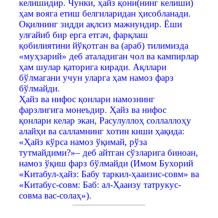
келишидир. Чунки, ҳайз қони(нинг келиши)
ҳам вояга етиш белгиларидан ҳисобланади.
Оқилнинг зидди ақлсиз мажнундир. Ёши
улғайиб бир ерга етгач, фарқлаш
қобилиятини йўқотган ва (араб) тилимизда
«муҳзарий» деб аталадиган чол ва кампирлар
ҳам шулар қаторига киради. Ақллари
бўлмагани учун уларга ҳам намоз фарз
бўлмайди.
Ҳайз ва нифос қонлари намознинг
фарзлигига монеъдир. Ҳайз ва нифос
қонлари келар экан, Расулуллоҳ соллаллоҳу
алайҳи ва салламнинг хотин киши ҳақида:
«Ҳайз кўрса намоз ўқимай, рўза
тутмайдими?»– деб айтган сўзларига биноан,
намоз ўқиш фарз бўлмайди (Имом Бухорий
«Китабул-ҳайз: Бабу таркил-ҳааизис-совм» ва
«Китабус-совм: Баб: ал-Ҳааизу татрукус-
совма вас-солаҳ»).