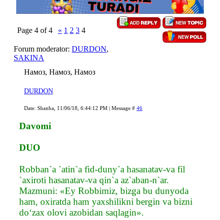
Page
4
of
4
«
1
2
3
4
Forum moderator:
DURDON
,
SAKINA
Намоз, Намоз, Намоз
DURDON
Date: Shanba, 11/06/18, 6:44:12 PM | Message #
46
Davomi
DUO
Robban`a `atin`a fid-duny`a hasanatav-va fil
`axiroti hasanatav-va qin`a az`aban-n`ar.
Mazmuni: «Ey Robbimiz, bizga bu dunyoda
ham, oxiratda ham yaxshilikni bergin va bizni
do‘zax olovi azobidan saqlagin».