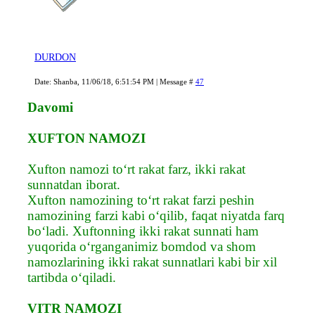
DURDON
Date: Shanba, 11/06/18, 6:51:54 PM | Message #
47
Davomi
XUFTON NAMOZI
Xufton namozi to‘rt rakat farz, ikki rakat
sunnatdan iborat.
Xufton namozining to‘rt rakat farzi peshin
namozining farzi kabi o‘qilib, faqat niyatda farq
bo‘ladi. Xuftonning ikki rakat sunnati ham
yuqorida o‘rganganimiz bomdod va shom
namozlarining ikki rakat sunnatlari kabi bir xil
tartibda o‘qiladi.
VITR NAMOZI