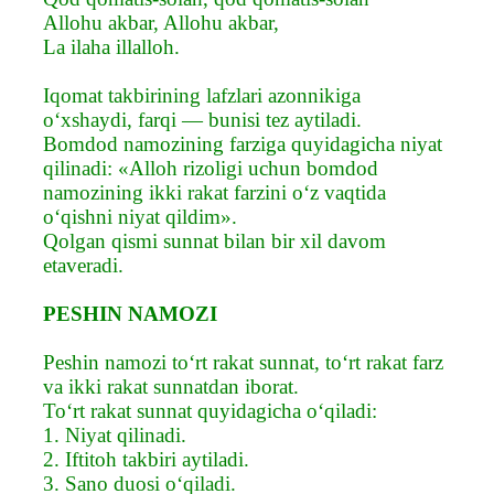
Allohu akbar, Allohu akbar,
La ilaha illalloh.
Iqomat takbirining lafzlari azonnikiga
o‘xshaydi, farqi — bunisi tez aytiladi.
Bomdod namozining farziga quyidagicha niyat
qilinadi: «Alloh rizoligi uchun bomdod
namozining ikki rakat farzini o‘z vaqtida
o‘qishni niyat qildim».
Qolgan qismi sunnat bilan bir xil davom
etaveradi.
PESHIN NAMOZI
Peshin namozi to‘rt rakat sunnat, to‘rt rakat farz
va ikki rakat sunnatdan iborat.
To‘rt rakat sunnat quyidagicha o‘qiladi:
1. Niyat qilinadi.
2. Iftitoh takbiri aytiladi.
3. Sano duosi o‘qiladi.