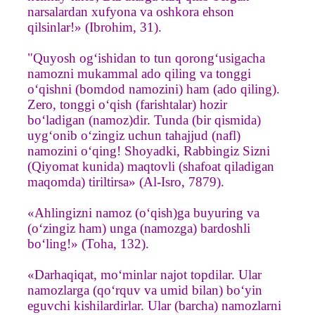
narsalardan xufyona va oshkora ehson
qilsinlar!» (Ibrohim, 31).
"Quyosh og‘ishidan to tun qorong‘usigacha
namozni mukammal ado qiling va tonggi
o‘qishni (bomdod namozini) ham (ado qiling).
Zero, tonggi o‘qish (farishtalar) hozir
bo‘ladigan (namoz)dir. Tunda (bir qismida)
uyg‘onib o‘zingiz uchun tahajjud (nafl)
namozini o‘qing! Shoyadki, Rabbingiz Sizni
(Qiyomat kunida) maqtovli (shafoat qiladigan
maqomda) tiriltirsa» (Al-Isro, 7879).
«Ahlingizni namoz (o‘qish)ga buyuring va
(o‘zingiz ham) unga (namozga) bardoshli
bo‘ling!» (Toha, 132).
«Darhaqiqat, mo‘minlar najot topdilar. Ular
namozlarga (qo‘rquv va umid bilan) bo‘yin
eguvchi kishilardirlar. Ular (barcha) namozlarni