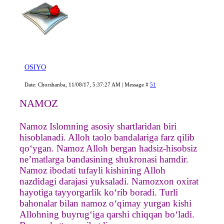
OSIYO
Date: Chorshanba, 11/08/17, 5:37:27 AM | Message #
51
NAMOZ
Namoz Islomning asosiy shartlaridan biri
hisoblanadi. Alloh taolo bandalariga farz qilib
qo‘ygan. Namoz Alloh bergan hadsiz-hisobsiz
ne’matlarga bandasining shukronasi hamdir.
Namoz ibodati tufayli kishining Alloh
nazdidagi darajasi yuksaladi. Namozxon oxirat
hayotiga tayyorgarlik ko‘rib boradi. Turli
bahonalar bilan namoz o‘qimay yurgan kishi
Allohning buyrug‘iga qarshi chiqqan bo‘ladi.