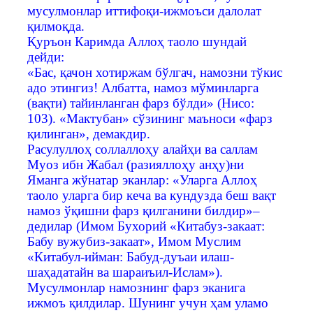
мусулмонлар иттифоқи-ижмоъси далолат
қилмоқда.
Қуръон Каримда Аллоҳ таоло шундай
дейди:
«Бас, қачон хотиржам бўлгач, намозни тўкис
адо этингиз! Албатта, намоз мўминларга
(вақти) тайинланган фарз бўлди» (Нисо:
103). «Мактубан» сўзининг маъноси «фарз
қилинган», демакдир.
Расулуллоҳ соллаллоҳу алайҳи ва саллам
Муоз ибн Жабал (разияллоҳу анҳу)ни
Яманга жўнатар эканлар: «Уларга Аллоҳ
таоло уларга бир кеча ва кундузда беш вақт
намоз ўқишни фарз қилганини билдир»–
дедилар (Имом Бухорий «Китабуз-закаат:
Бабу вужубиз-закаат», Имом Муслим
«Китабул-ийман: Бабуд-дуъаи илаш-
шаҳадатайн ва шараиъил-Ислам»).
Мусулмонлар намознинг фарз эканига
ижмоъ қилдилар. Шунинг учун ҳам уламо