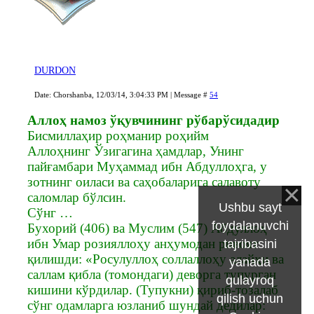
DURDON
Date: Chorshanba, 12/03/14, 3:04:33 PM | Message #
54
Аллоҳ намоз ўқувчининг рўбарўсидадир
Бисмиллаҳир роҳманир роҳийм
Аллоҳнинг Ўзигагина ҳамдлар, Унинг
пайғамбари Муҳаммад ибн Абдуллоҳга, у
зотнинг оиласи ва саҳобаларига салавоту
саломлар бўлсин.
Ushbu sayt
Сўнг …
foydalanuvchi
Бухорий (406) ва Муслим (547) Абдуллоҳ
ибн Умар розияллоҳу анҳумодан ривоят
tajribasini
қилишди: «Росулуллоҳ соллаллоҳу алайҳи ва
yanada
саллам қибла (томондаги) деворга тупурган
qulayroq
кишини кўрдилар. (Тупукни) қириб-тозалаб
qilish uchun
сўнг одамларга юзланиб шундай дедилар: