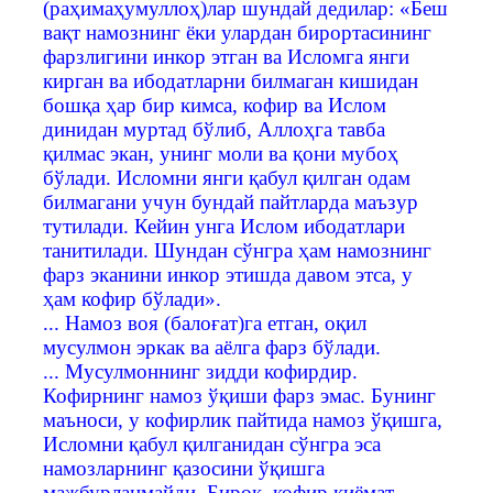
(раҳимаҳумуллоҳ)лар шундай дедилар: «Беш
вақт намознинг ёки улардан бирортасининг
фарзлигини инкор этган ва Исломга янги
кирган ва ибодатларни билмаган кишидан
бошқа ҳар бир кимса, кофир ва Ислом
динидан муртад бўлиб, Аллоҳга тавба
қилмас экан, унинг моли ва қони мубоҳ
бўлади. Исломни янги қабул қилган одам
билмагани учун бундай пайтларда маъзур
тутилади. Кейин унга Ислом ибодатлари
танитилади. Шундан сўнгра ҳам намознинг
фарз эканини инкор этишда давом этса, у
ҳам кофир бўлади».
... Намоз воя (балоғат)га етган, оқил
мусулмон эркак ва аёлга фарз бўлади.
... Мусулмоннинг зидди кофирдир.
Кофирнинг намоз ўқиши фарз эмас. Бунинг
маъноси, у кофирлик пайтида намоз ўқишга,
Исломни қабул қилганидан сўнгра эса
намозларнинг қазосини ўқишга
мажбурланмайди. Бироқ, кофир қиёмат