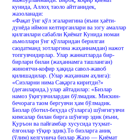
кунида, Аллоҳ таоло айтганидек,
жазоланади:
«Фақат ўнг қўл эгаларигина (яъни ҳаёти-
дунёда иймон келтирганлари ва эзгу амаллар
қилганлари сабабли Қиёмат Кунида номаи
аъмоллари ўнг қўлларидан берилгаи
саодатманд зотларгина жаҳаннамдан) нажот
топгувчидирлар. Улар жаннатларда бир-
бирлари билаи (жаҳаннамга ташланган)
жиноятчи-кофир ҳақида савол-жавоб
қилишадилар. (Улар жаҳаннам аҳлига):
«Сизларни нима Сақарга киритди?»
(деганларида,) улар айтадилар: «Бизлар
намоз ўқигувчилардан бўлмадик. Мискин-
бечорага таом бергувчи ҳам бўлмадик.
Бизлар (ботил-беҳуда сўзларга) шўнғигувчи
кимсалар билан бирга шўнғир эдик (яъни,
Қуръон ва пайғамбар хусусида туҳмат-
ёлғонлар тўқир эдик).То бизларга аниқ
(ўлим) келгунича бизлар Жазо — Қиёмат