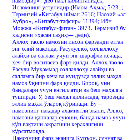
намоздир»– деб нақл қилинганидек,
Исломнинг устунидир (Имом Аҳмад 5/231;
Термизий «Китабул-ийман 2616; Насоий «ал-
Кубро», «Китабут-тафсир» 11394; Ибн
Можжа «Китабул-фитан» 3973. Термизий бу
ҳадисни «ҳасан саҳиҳ»– деди).
Аллоҳ таоло намозни инсон фарзанди етган
энг олий маконда, Расулуллоҳ соллаллоҳу
алайҳи ва саллам учун энг шарафли кечада,
ҳеч бир воситасиз фарз қилди. Аллоҳ таоло
Расули Муҳаммад соллаллоҳу алайҳи ва
салламга бир кеча ва кундузда эллик маҳал
намоз ўқишни фарз қилди. Бироқ, уни
бандалари учун енгиллатди ва беш маҳалга
туширди. У, беш маҳал қилинсада, тарозида
эллик маҳал ўлароқ кўринади. Бу –
намознинг нақадар аҳамиятли экани, Аллоҳ
намозни қанчалар суюши, банда намоз учун
кўп вақтини ажратиши кераклигини
кўрсатмоқда.
Намознинг фарз эканига Қуръон, суннат ва