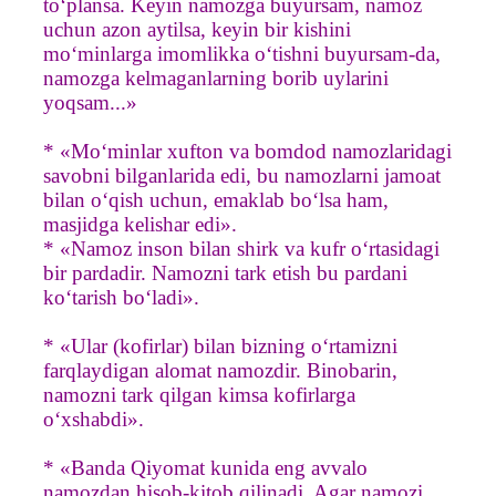
to‘plansa. Keyin namozga buyursam, namoz
uchun azon aytilsa, keyin bir kishini
mo‘minlarga imomlikka o‘tishni buyursam-da,
namozga kelmaganlarning borib uylarini
yoqsam...»
* «Mo‘minlar xufton va bomdod namozlaridagi
savobni bilganlarida edi, bu namozlarni jamoat
bilan o‘qish uchun, emaklab bo‘lsa ham,
masjidga kelishar edi».
* «Namoz inson bilan shirk va kufr o‘rtasidagi
bir pardadir. Namozni tark etish bu pardani
ko‘tarish bo‘ladi».
* «Ular (kofirlar) bilan bizning o‘rtamizni
farqlaydigan alomat namozdir. Binobarin,
namozni tark qilgan kimsa kofirlarga
o‘xshabdi».
* «Banda Qiyomat kunida eng avvalo
namozdan hisob-kitob qilinadi. Agar namozi