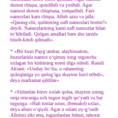
durust chiqsa, qutulibdi va yutibdi. Agar
namozi durust chiqmasa, yutqazibdi. Farz
namozlari kam chiqsa, Alloh azza va jalla:
«Qarang-chi, qulimning nafl namozlari bormi?»
deydi. Namozlarining kami nafl namozlar bilan
to‘ldiriladi. Qolgan amallari ham shu tarzda
hisob-kitob qilinadi».
* «Bir kuni Payg‘ambar, alayhissalom,
huzurlarida namoz o‘qimay tong otguncha
uxlagan bir kishining nomi tilga olindi. Rasuli
Akram: «Unday bo‘lsa, u odamning
quloqlariga yo qulog‘iga shayton bavl etibdi»,
deya marhamat qildilar».
* «Sizlardan birov uxlab qolsa, shayton uning
orqa miyasiga uch tugun tugib qo‘yadi va har
tugunga: «Hali tunlar uzun, (bemalol) uxla»,
deya afsun o‘qiydi. Agar u odam uy-g‘onib
Allohni zikr etsa, tugunlardan bittasi, tahorat