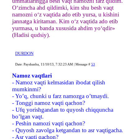
ummatlaringga besh vaqt namozni farz qildim.
O‘zimcha ahd qildimki, kim shu besh vaqt
namozni o‘z vaqtida ado etib yursa, u kishini
jannatga kiritaman. Kim o‘z vaqtida ado etib
yurmasa, u banda xususida ahdim yo‘qdir»
(Hadisi qudsiy).
DURDON
Date: Payshanba, 11/10/13, 7:32:23 AM | Message #
53
Namoz vaqtlari
- Namoz vaqti kelmasidan ibodat qilish
mumkinmi?
- Yo’q, chunki u farz namozga o’tmaydi.
- Tonggi namoz vaqti qachon?
- Ufq yorishgandan to quyosh chiqquncha
bo’lgan vaqt.
- Peshin namozi vaqti qachon?
- Quyosh zavolga ketgandan to asr vaqtigacha.
- Asr vaqti qachon?