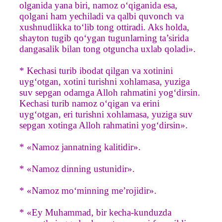
olganida yana biri, namoz o‘qiganida esa,
qolgani ham yechiladi va qalbi quvonch va
xushnudlikka to‘lib tong ottiradi. Aks holda,
shayton tugib qo‘ygan tugunlarning ta’sirida
dangasalik bilan tong otguncha uxlab qoladi».
* Kechasi turib ibodat qilgan va xotinini
uyg‘otgan, xotini turishni xohlamasa, yuziga
suv sepgan odamga Alloh rahmatini yog‘dirsin.
Kechasi turib namoz o‘qigan va erini
uyg‘otgan, eri turishni xohlamasa, yuziga suv
sepgan xotinga Alloh rahmatini yog‘dirsin».
* «Namoz jannatning kalitidir».
* «Namoz dinning ustunidir».
* «Namoz mo‘minning me’rojidir».
* «Ey Muhammad, bir kecha-kunduzda