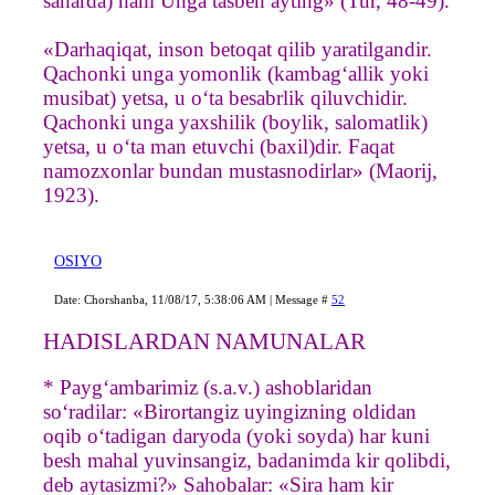
saharda) ham Unga tasbeh ayting» (Tur, 48-49).
«Darhaqiqat, inson betoqat qilib yaratilgandir.
Qachonki unga yomonlik (kambag‘allik yoki
musibat) yetsa, u o‘ta besabrlik qiluvchidir.
Qachonki unga yaxshilik (boylik, salomatlik)
yetsa, u o‘ta man etuvchi (baxil)dir. Faqat
namozxonlar bundan mustasnodirlar» (Maorij,
1923).
OSIYO
Date: Chorshanba, 11/08/17, 5:38:06 AM | Message #
52
HADISLARDAN NAMUNALAR
* Payg‘ambarimiz (s.a.v.) ashoblaridan
so‘radilar: «Birortangiz uyingizning oldidan
oqib o‘tadigan daryoda (yoki soyda) har kuni
besh mahal yuvinsangiz, badanimda kir qolibdi,
deb aytasizmi?» Sahobalar: «Sira ham kir