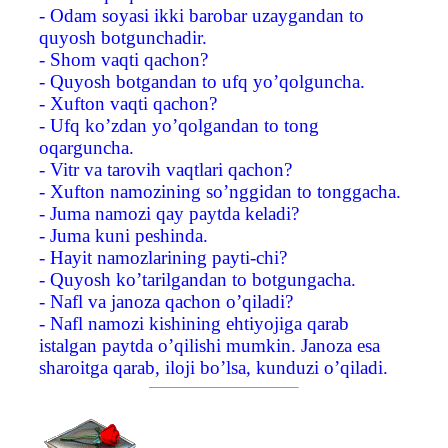
- Odam soyasi ikki barobar uzaygandan to
quyosh botgunchadir.
- Shom vaqti qachon?
- Quyosh botgandan to ufq yo’qolguncha.
- Xufton vaqti qachon?
- Ufq ko’zdan yo’qolgandan to tong
oqarguncha.
- Vitr va tarovih vaqtlari qachon?
- Xufton namozining so’nggidan to tonggacha.
- Juma namozi qay paytda keladi?
- Juma kuni peshinda.
- Hayit namozlarining payti-chi?
- Quyosh ko’tarilgandan to botgungacha.
- Nafl va janoza qachon o’qiladi?
- Nafl namozi kishining ehtiyojiga qarab
istalgan paytda o’qilishi mumkin. Janoza esa
sharoitga qarab, iloji bo’lsa, kunduzi o’qiladi.