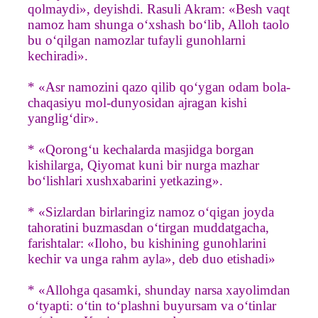
qolmaydi», deyishdi. Rasuli Akram: «Besh vaqt
namoz ham shunga o‘xshash bo‘lib, Alloh taolo
bu o‘qilgan namozlar tufayli gunohlarni
kechiradi».
* «Asr namozini qazo qilib qo‘ygan odam bola-
chaqasiyu mol-dunyosidan ajragan kishi
yanglig‘dir».
* «Qorong‘u kechalarda masjidga borgan
kishilarga, Qiyomat kuni bir nurga mazhar
bo‘lishlari xushxabarini yetkazing».
* «Sizlardan birlaringiz namoz o‘qigan joyda
tahoratini buzmasdan o‘tirgan muddatgacha,
farishtalar: «Iloho, bu kishining gunohlarini
kechir va unga rahm ayla», deb duo etishadi»
* «Allohga qasamki, shunday narsa xayolimdan
o‘tyapti: o‘tin to‘plashni buyursam va o‘tinlar