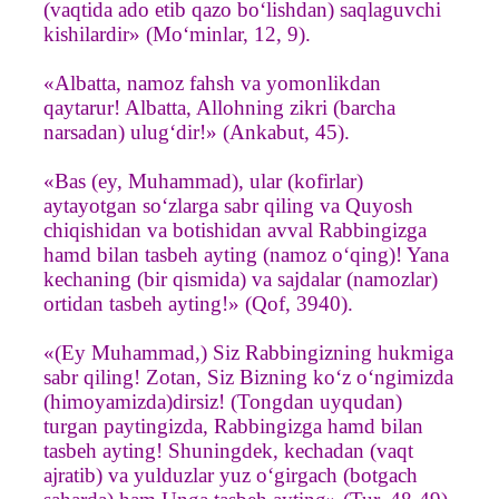
(vaqtida ado etib qazo bo‘lishdan) saqlaguvchi
kishilardir» (Mo‘minlar, 12, 9).
«Albatta, namoz fahsh va yomonlikdan
qaytarur! Albatta, Allohning zikri (barcha
narsadan) ulug‘dir!» (Ankabut, 45).
«Bas (ey, Muhammad), ular (kofirlar)
aytayotgan so‘zlarga sabr qiling va Quyosh
chiqishidan va botishidan avval Rabbingizga
hamd bilan tasbeh ayting (namoz o‘qing)! Yana
kechaning (bir qismida) va sajdalar (namozlar)
ortidan tasbeh ayting!» (Qof, 3940).
«(Ey Muhammad,) Siz Rabbingizning hukmiga
sabr qiling! Zotan, Siz Bizning ko‘z o‘ngimizda
(himoyamizda)dirsiz! (Tongdan uyqudan)
turgan paytingizda, Rabbingizga hamd bilan
tasbeh ayting! Shuningdek, kechadan (vaqt
ajratib) va yulduzlar yuz o‘girgach (botgach