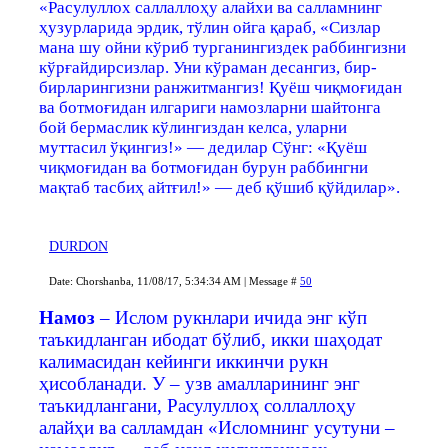
«Расулуллох саллаллоҳу алайхи ва салламнинг
ҳузурларида эрдик, тўлин ойга қараб, «Сизлар
мана шу ойни кўриб турганингиздек раббингизни
кўрғайдирсизлар. Уни кўраман десангиз, бир-
бирларингизни ранжитмангиз! Қуёш чиқмоғидан
ва ботмоғидан илгариги намозларни шайтонга
бой бермаслик кўлингиздан келса, уларни
муттасил ўқингиз!» — дедилар Сўнг: «Қуёш
чиқмоғидан ва ботмоғидан бурун раббингни
мақтаб тасбиҳ айтғил!» — деб қўшиб қўйдилар».
DURDON
Date: Chorshanba, 11/08/17, 5:34:34 AM | Message #
50
Намоз
– Ислом рукнлари ичида энг кўп
таъкидланган ибодат бўлиб, икки шаҳодат
калимасидан кейинги иккинчи рукн
ҳисобланади. У – узв амалларининг энг
таъкидлангани, Расулуллоҳ соллаллоҳу
алайҳи ва салламдан «Исломнинг усутуни –