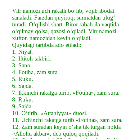
Vitr namozi uch rakatli bo‘lib, vojib ibodat
sanaladi. Farzdan quyiroq, sunnatdan ulug‘
turadi. O‘qilishi shart. Biror sabab ila vaqtida
o‘qilmay qolsa, qazosi o‘qiladi. Vitr namozi
xufton namozidan keyin o‘qiladi.
Quyidagi tartibda ado etiladi:
1. Niyat.
2. Iftitoh takbiri.
3. Sano.
4. Fotiha, zam sura.
5. Ruku.
6. Sajda.
7. Ikkinchi rakatga turib, «Fotiha», zam sura.
8. Ruku.
9. Sajda.
10. O‘tirib, «Attahiyyat» duosi.
11. Uchinchi rakatga turib «Fotiha», zam sura.
12. Zam suradan keyin o‘sha tik turgan holda
«Allohu akbar», deb quloq qoqiladi.