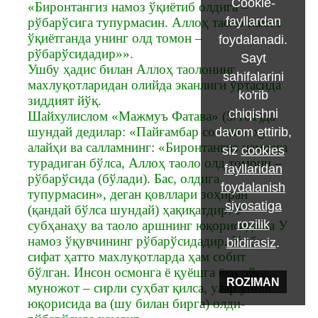
Cookie-
«Биронтангиз намоз ўқиётиб олдига –
fayllardan
рўбарўсига тупурмасин. Аллоҳ таоло намоз
ўқиётганда унинг олд томон –
foydalanadi.
рўбарўсидадир»».
Sayt
Ушбу ҳадис билан Аллоҳ таолонинг
sahifalarini
махлуқотларидан олийда эканлиги ўртасида
ko'rib
зиддият йўқ.
chiqishni
Шайхулислом «Мажмуъ Фатава» (5/101)да
шундай дедилар: «Пайғамбар соллаллоҳу
davom ettirib,
алайҳи ва салламнинг: «Биронтангиз намозга
siz
cookies
турадиган бўлса, Аллоҳ таоло олд томони –
fayllaridan
рўбарўсида (бўлади). Бас, олдига
foydalanish
тупурмасин», деган қовллари зоҳиран
siyosatiga
(қандай бўлса шундай) ҳақиқатдир. У
rozilik
субҳанаҳу ва таоло аршнинг юқорисида ва У
намоз ўқувчининг рўбарўсидадир. Ушбу
bildirasiz
.
сифат ҳатто махлуқотларда ҳам собит
бўлган. Инсон осмонга ё қуёшга ёки ойга
ROZIMAN
муножот – сирли суҳбат қилса, улар унинг
юқорисида ва (шу билан бирга) олди-