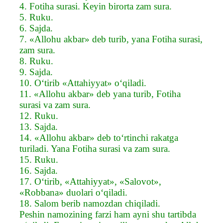
4. Fotiha surasi. Keyin birorta zam sura.
5. Ruku.
6. Sajda.
7. «Allohu akbar» deb turib, yana Fotiha surasi,
zam sura.
8. Ruku.
9. Sajda.
10. O‘tirib «Attahiyyat» o‘qiladi.
11. «Allohu akbar» deb yana turib, Fotiha
surasi va zam sura.
12. Ruku.
13. Sajda.
14. «Allohu akbar» deb to‘rtinchi rakatga
turiladi. Yana Fotiha surasi va zam sura.
15. Ruku.
16. Sajda.
17. O‘tirib, «Attahiyyat», «Salovot»,
«Robbana» duolari o‘qiladi.
18. Salom berib namozdan chiqiladi.
Peshin namozining farzi ham ayni shu tartibda