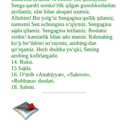
Senga qarshi nonko‘rlik qilgan gunohkorlardan
ayrilamiz, ular bilan aloqani uzamiz.
Allohim! Biz yolg‘iz Sengagina qullik qilamiz,
namozni Sen uchungina o‘qiymiz. Sengagina
sajda qilamiz. Sengagina intilamiz. Ibodatni
xushu’-kamtarlik bilan ado etamiz. Rahmating
ko‘p bo‘lishini so‘raymiz, azobing-dan
qo‘rqamiz. Hech shubha yo‘qki, Sening
azobing kofirlargadir.
14. Ruku.
15 Sajda.
16. O‘tirib «Attahiyyat», «Salovot»,
«Robbana» duolari.
18. Salom.