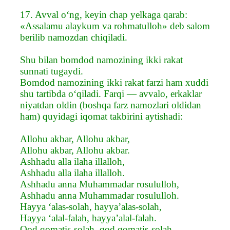
17. Avval o‘ng, keyin chap yelkaga qarab:
«Assalamu alaykum va rohmatulloh» deb salom
berilib namozdan chiqiladi.
Shu bilan bomdod namozining ikki rakat
sunnati tugaydi.
Bomdod namozining ikki rakat farzi ham xuddi
shu tartibda o‘qiladi. Farqi — avvalo, erkaklar
niyatdan oldin (boshqa farz namozlari oldidan
ham) quyidagi iqomat takbirini aytishadi:
Allohu akbar, Allohu akbar,
Allohu akbar, Allohu akbar.
Ashhadu alla ilaha illalloh,
Ashhadu alla ilaha illalloh.
Ashhadu anna Muhammadar rosululloh,
Ashhadu anna Muhammadar rosululloh.
Hayya ‘alas-solah, hayya’alas-solah,
Hayya ‘alal-falah, hayya’alal-falah.
Qod qomatis-solah, qod qomatis-solah