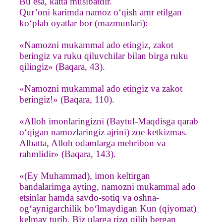
Bu esa, katta musibatdir.
Qur’oni karimda namoz o‘qish amr etilgan
ko‘plab oyatlar bor (mazmunlari):
«Namozni mukammal ado etingiz, zakot
beringiz va ruku qiluvchilar bilan birga ruku
qilingiz» (Baqara, 43).
«Namozni mukammal ado etingiz va zakot
beringiz!» (Baqara, 110).
«Alloh imonlaringizni (Baytul-Maqdisga qarab
o‘qigan namozlaringiz ajrini) zoe ketkizmas.
Albatta, Alloh odamlarga mehribon va
rahmlidir» (Baqara, 143).
«(Ey Muhammad), imon keltirgan
bandalarimga ayting, namozni mukammal ado
etsinlar hamda savdo-sotiq va oshna-
og‘aynigarchilik bo‘lmaydigan Kun (qiyomat)
kelmay turib, Biz ularga rizq qilib bergan