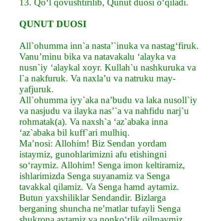
13. Qo‘l qovushtirilib, Qunut duosi o‘qiladi.
QUNUT DUOSI
All`ohumma inn`a nasta’`inuka va nastag‘firuk.
Vanu’minu bika va natavakalu ‘alayka va
nusn`iy ‘alaykal xoyr. Kullah`u nashkuruka va
l`a nakfuruk. Va naxla’u va natruku may-
yafjuruk.
All`ohumma iyy`aka na’budu va laka nusoll`iy
va nasjudu va ilayka nas’`a va nahfidu narj`u
rohmatak(a). Va naxsh`a ‘az`abaka inna
‘az`abaka bil kuff`ari mulhiq.
Ma’nosi: Allohim! Biz Sendan yordam
istaymiz, gunohlarimizni afu etishingni
so‘raymiz. Allohim! Senga imon keltiramiz,
ishlarimizda Senga suyanamiz va Senga
tavakkal qilamiz. Va Senga hamd aytamiz.
Butun yaxshiliklar Sendandir. Bizlarga
berganing shuncha ne’matlar tufayli Senga
shukrona aytamiz va nonko‘rlik qilmaymiz.