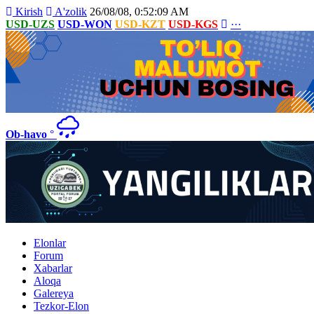
Kirish
A'zolik
26/08/08, 0:52:09 AM
USD-UZS
USD-WON
USD-KZT
USD-KGS
···
Ob-havo
°
Elonlar
Forum
Xabarlar
Aloqa
Galereya
Tezkor-Elon