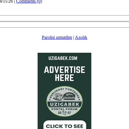
4/11/26
|
Comments (0)
Parolni untutdim
|
Azolik