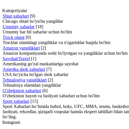
Kategoriyalar
Shtat xabarlari
[9]
Chicago shtati bo'yicha yangililar
Umumiy xabarlar
[18]
Umumiy har hil xabarlar uchun bo'lim
Truck olami
[0]
Trucklar olamidagi yangiliklar va o'zgarishlar haqida bo'lim
Amazon yangiliklari
[2]
Amazon kompaniyasida sodir bo'lyotgan va yangiliklar uchun bo'lim
Sayohat/Travel
[1]
Amerikaning go'zal maskanlariga sayohat
Amerika shok xabarlari
[7]
USA bo'yicha bo'lgan shok xabarlar
Tehnalogiya yangiliklari
[2]
Tehnaloiya olamidan yangiliklar
O'zbekiston xabarlari
[6]
O'zbekiston hayoti va faoliyati xabarlari uchun bo'lim
Sport xabarlari
[15]
Sport Xabarlari bo‘limida futbol, boks, UFC, MMA, tennis, basketbol v
faoliyati, rekordlar, qiziqarli voqealar hamda ekspert tahlillari bil
bo‘ling.
Instagram