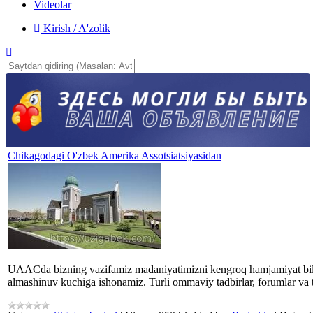
Videolar
Kirish / A'zolik
Chikagodagi O'zbek Amerika Assotsiatsiyasidan
UAACda bizning vazifamiz madaniyatimizni kengroq hamjamiyat bilan ba
almashinuv kuchiga ishonamiz. Turli ommaviy tadbirlar, forumlar va ta