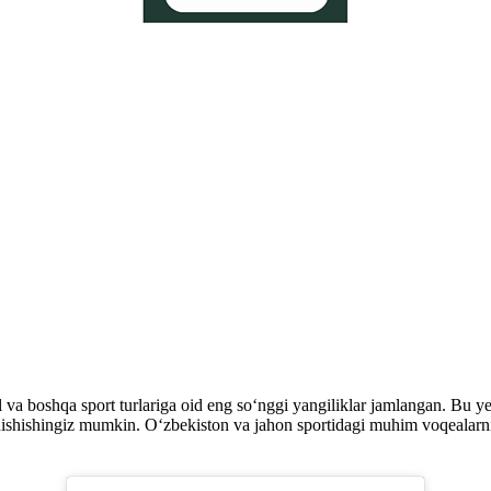
a boshqa sport turlariga oid eng so‘nggi yangiliklar jamlangan. Bu yerd
an tanishishingiz mumkin. O‘zbekiston va jahon sportidagi muhim voqealar