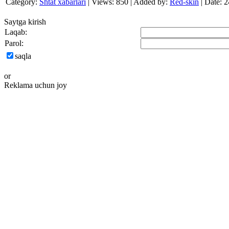
Category:
Shtat xabarlari
|
Views:
850
|
Added by:
Red-skin
|
Date:
2
Saytga kirish
Laqab:
Parol:
saqla
or
Reklama uchun joy