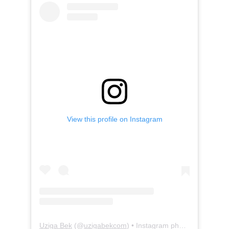
View this profile on Instagram
Uziga Bek
(@
uzigabekcom
) • Instagram photos and videos