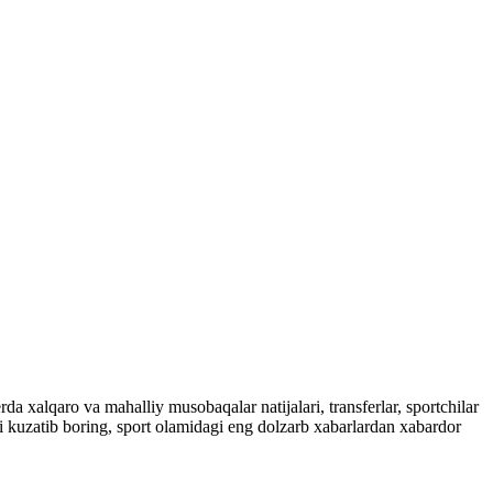
a xalqaro va mahalliy musobaqalar natijalari, transferlar, sportchilar
ni kuzatib boring, sport olamidagi eng dolzarb xabarlardan xabardor