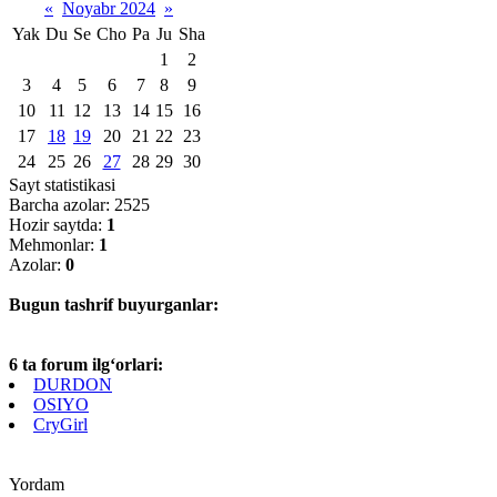
«
Noyabr 2024
»
Yak
Du
Se
Cho
Pa
Ju
Sha
1
2
3
4
5
6
7
8
9
10
11
12
13
14
15
16
17
18
19
20
21
22
23
24
25
26
27
28
29
30
Sayt statistikasi
Barcha azolar: 2525
Hozir saytda:
1
Mehmonlar:
1
Azolar:
0
Bugun tashrif buyurganlar:
6 ta forum ilg‘orlari:
DURDON
OSIYO
CryGirl
Yordam