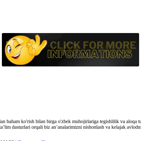
ham ko'rish bilan birga o'zbek muhojirlariga tegishlilik va aloqa tuyg'
’lim dasturlari orqali biz an’analarimizni nishonlash va kelajak avlodni