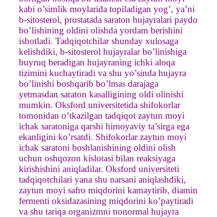
kabi o’simlik moylarida topiladigan yog’, ya’ni
b-sitosterol, prostatada saraton hujayralari paydo
bo’lishining oldini olishda yordam berishini
isbotladi. Tadqiqotchilar shunday xulosaga
kelishdiki, b-sitosterol hujayralar bo’linishiga
buyruq beradigan hujayraning ichki aloqa
tizimini kuchaytiradi va shu yo’sinda hujayra
bo’linishi boshqarib bo’lmas darajaga
yetmasdan saraton kasalligining oldi olinishi
mumkin. Oksford universitetida shifokorlar
tomonidan o’tkazilgan tadqiqot zaytun moyi
ichak saratoniga qarshi himoyaviy ta’sirga ega
ekanligini ko’rsatdi. Shifokorlar zaytun moyi
ichak saratoni boshlanishining oldini olish
uchun oshqozon kislotasi bilan reaksiyaga
kirishishini aniqladilar. Oksford universiteti
tadqiqotchilari yana shu narsani aniqlashdiki,
zaytun moyi safro miqdorini kamaytirib, diamin
fermenti oksidazasining miqdorini ko’paytiradi
va shu tariqa organizmni nonormal hujayra