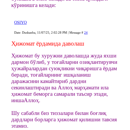
кўринишга келади:
OSIYO
Date: Dushanba, 11/07/25, 2:02:28 PM | Message #
24
Ҳижомат ёрдамида даволаш
Ҳижомат бу хуружни даволашда жуда яхши
дармон бўлиб, у тоғайларни озиқлантирувчи
ҳужайралардан суюқликни чиқаришга ёрдам
беради, тоғайларнинг ишқаланиш
даражасини камайтириб дардни
секинлаштиради ва Аллоҳ марҳамати ила
ҳижомат беморга самарали таъсир этади,
иншаАллоҳ.
Шу сабабли биз тиззалари билан боғлиқ
дардлари борларга ҳижомат қилишни тавсия
этамиз.