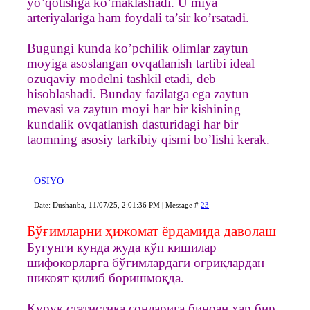
yo’qotishga ko’maklashadi. U miya
arteriyalariga ham foydali ta’sir ko’rsatadi.
Bugungi kunda ko’pchilik olimlar zaytun
moyiga asoslangan ovqatlanish tartibi ideal
ozuqaviy modelni tashkil etadi, deb
hisoblashadi. Bunday fazilatga ega zaytun
mevasi va zaytun moyi har bir kishining
kundalik ovqatlanish dasturidagi har bir
taomning asosiy tarkibiy qismi bo’lishi kerak.
OSIYO
Date: Dushanba, 11/07/25, 2:01:36 PM | Message #
23
Бўғимларни ҳижомат ёрдамида даволаш
Бугунги кунда жуда кўп кишилар
шифокорларга бўғимлардаги оғриқлардан
шикоят қилиб боришмоқда.
Қуруқ статистика сонларига биноан ҳар бир