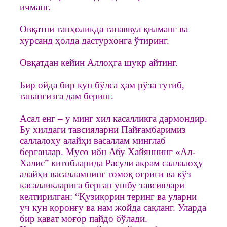
ичманг.
Овқатни танҳоликда танаввул қилманг ва
хурсанд ҳолда дастурхонга ўтиринг.
Овқатдан кейин Аллоҳга шукр айтинг.
Бир ойда бир кун бўлса ҳам рўза тутиб,
танангизга дам беринг.
Асал енг – у минг хил касалликга дармондир.
Бу хилдаги тавсияларни Пайғамбаримиз
саллалоҳу алайҳи васаллам минглаб
берганлар. Мусо ибн Абу Хайяннинг «Ал-
Халис” китобларида Расули акрам саллалоҳу
алайҳи васалламнинг томоқ оғриғи ва кўз
касалликларига берган ушбу тавсиялари
келтирилган: “Қузиқорин теринг ва уларни
уч кун қоронғу ва нам жойда сақланг. Уларда
бир қават моғор пайдо бўлади.