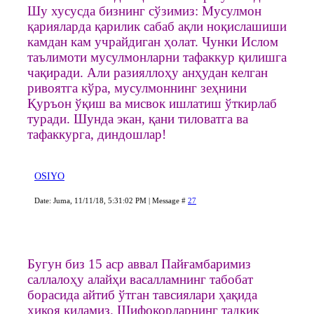
Шу хусусда бизнинг сўзимиз: Мусулмон
қарияларда қарилик сабаб ақли ноқислашиши
камдан кам учрайдиган ҳолат. Чунки Ислом
таълимоти мусулмонларни тафаккур қилишга
чақиради. Али разияллоҳу анҳудан келган
ривоятга кўра, мусулмоннинг зеҳнини
Қуръон ўқиш ва мисвок ишлатиш ўткирлаб
туради. Шунда экан, қани тиловатга ва
тафаккурга, диндошлар!
OSIYO
Date: Juma, 11/11/18, 5:31:02 PM | Message #
27
Бугун биз 15 аср аввал Пайғамбаримиз
саллалоҳу алайҳи васалламнинг табобат
борасида айтиб ўтган тавсиялари ҳақида
ҳикоя қиламиз. Шифокорларнинг тадқиқ