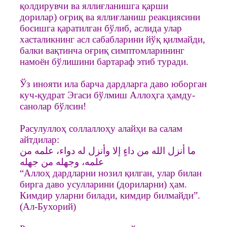
қолдирувчи ва яллиғланишга қарши
дорилар) оғриқ ва яллиғланиш реакциясини
босишга қаратилган бўлиб, аслида улар
хасталикнинг асл сабабларини йўқ қилмайди,
балки вақтинча оғриқ симптомларининг
намоён бўлишини бартараф этиб туради.
Ўз инояти ила барча дардларга даво юборган
куч-қудрат Эгаси бўлмиш Аллоҳга ҳамду-
санолар бўлсин!
Расулуллоҳ соллаллоҳу алайҳи ва салам
айтдилар:
ما أنزل الله من داءٍ إلا وأنزل له دواء، علمه من
علمه، وجهله من جهله
“Аллоҳ дардларни нозил қилган, улар билан
бирга даво усулларини (дориларни) ҳам.
Кимдир уларни билади, кимдир билмайди”.
(Ал-Бухорий)