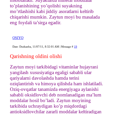
hisoblanadi. Suyaklarda mineral moddalar
to’planishining yo’qolishi suyakning
mo’rtlashishi kabi jiddiy asoratlarni keltirib
chiqarishi mumkin. Zaytun moyi bu masalada
eng foydali ta’sirga egadir.
OSIYO
Date: Dushanba, 11/07/11, 8:32:01 AM | Message #
19
Qarishning oldini olishi
Zaytun moyi tarkibidagi vitaminlar hujayrani
yangilash xususiyatiga egaligi sababli ular
qariyalarni davolashda hamda terini
oziqlantirish va himoya qilishda ham ishlatiladi.
Oziq-ovqatlar tanamizda energiyaga aylanishi
sababli oksidlovchi deb nomlanadigan ma’lum
moddalar hosil bo’ladi. Zaytun moyining
tarkibida uchraydigan ko’p miqdordagi
antioksidlovchilar zararli moddalar keltiradigan