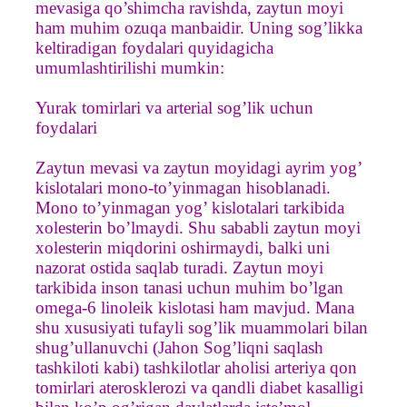
mevasiga qo’shimcha ravishda, zaytun moyi
ham muhim ozuqa manbaidir. Uning sog’likka
keltiradigan foydalari quyidagicha
umumlashtirilishi mumkin:
Yurak tomirlari va arterial sog’lik uchun
foydalari
Zaytun mevasi va zaytun moyidagi ayrim yog’
kislotalari mono-to’yinmagan hisoblanadi.
Mono to’yinmagan yog’ kislotalari tarkibida
xolesterin bo’lmaydi. Shu sababli zaytun moyi
xolesterin miqdorini oshirmaydi, balki uni
nazorat ostida saqlab turadi. Zaytun moyi
tarkibida inson tanasi uchun muhim bo’lgan
omega-6 linoleik kislotasi ham mavjud. Mana
shu xususiyati tufayli sog’lik muammolari bilan
shug’ullanuvchi (Jahon Sog’liqni saqlash
tashkiloti kabi) tashkilotlar aholisi arteriya qon
tomirlari aterosklerozi va qandli diabet kasalligi