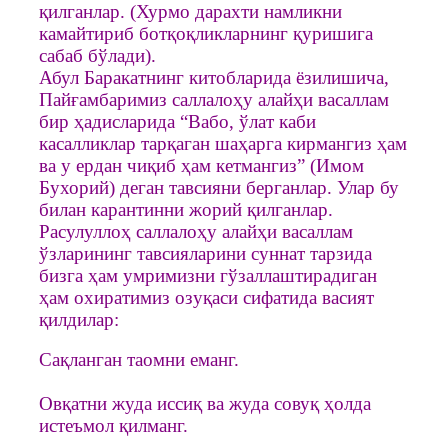
қилганлар. (Хурмо дарахти намликни
камайтириб ботқоқликларнинг қуришига
сабаб бўлади).
Абул Баракатнинг китобларида ёзилишича,
Пайғамбаримиз саллалоҳу алайҳи васаллам
бир ҳадисларида “Вабо, ўлат каби
касалликлар тарқаган шаҳарга кирмангиз ҳам
ва у ердан чиқиб ҳам кетмангиз” (Имом
Бухорий) деган тавсияни берганлар. Улар бу
билан карантинни жорий қилганлар.
Расулуллоҳ саллалоҳу алайҳи васаллам
ўзларининг тавсияларини суннат тарзида
бизга ҳам умримизни гўзаллаштирадиган
ҳам охиратимиз озуқаси сифатида васият
қилдилар:
Сақланган таомни еманг.
Овқатни жуда иссиқ ва жуда совуқ ҳолда
истеъмол қилманг.