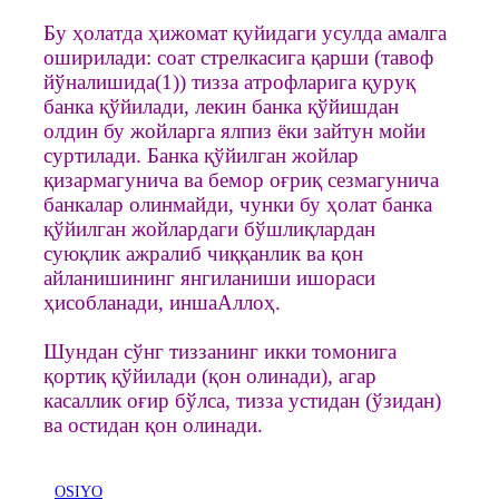
Бу ҳолатда ҳижомат қуйидаги усулда амалга
оширилади: соат стрелкасига қарши (тавоф
йўналишида(1)) тизза атрофларига қуруқ
банка қўйилади, лекин банка қўйишдан
олдин бу жойларга ялпиз ёки зайтун мойи
суртилади. Банка қўйилган жойлар
қизармагунича ва бемор оғриқ сезмагунича
банкалар олинмайди, чунки бу ҳолат банка
қўйилган жойлардаги бўшлиқлардан
суюқлик ажралиб чиққанлик ва қон
айланишининг янгиланиши ишораси
ҳисобланади, иншаАллоҳ.
Шундан сўнг тиззанинг икки томонига
қортиқ қўйилади (қон олинади), агар
касаллик оғир бўлса, тизза устидан (ўзидан)
ва остидан қон олинади.
OSIYO