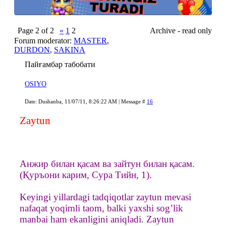
Page
2
of
2
«
1
2
Archive - read only
Forum moderator:
MASTER
,
DURDON
,
SAKINA
Пайғамбар табобати
OSIYO
Date: Dushanba, 11/07/11, 8:26:22 AM | Message #
16
Zaytun
Анжир билан қасам ва зайтун билан қасам.
(Қуръони карим, Сура Тийн, 1).
Keyingi yillardagi tadqiqotlar zaytun mevasi
nafaqat yoqimli taom, balki yaxshi sog’lik
manbai ham ekanligini aniqladi. Zaytun