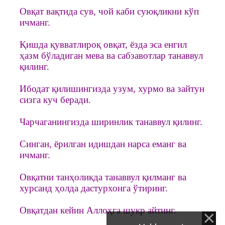
Овқат вақтида сув, чой каби суюқликни кўп
ичманг.
Қишда қувватлироқ овқат, ёзда эса енгил
ҳазм бўладиган мева ва сабзавотлар танаввул
қилинг.
Ибодат қилишингизда узум, хурмо ва зайтун
сизга куч беради.
Чарчаганингизда ширинлик танаввул қилинг.
Синган, ёрилган идишдан нарса еманг ва
ичманг.
Овқатни танҳоликда танаввул қилманг ва
хурсанд ҳолда дастурхонга ўтиринг.
Овқатдан кейин Аллоҳга шукр айтинг.