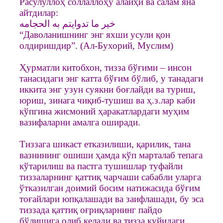
Расулуллоҳ соллаллоҳу алайҳи ва салам яна
айтдилар:
خير ما تدوايتم به الحجامه
“Даволанишнинг энг яхши усули қон
олдиришдир”. (Ал-Бухорий, Муслим)
Ҳурматли китобхон, тизза бўғими – инсон
танасидаги энг катта бўғим бўлиб, у танадаги
иккита энг узун суякни боғлайди ва туриш,
юриш, зинага чиқиб-тушиш ва ҳ.з.лар каби
кўпгина жисмоний ҳаракатлардаги муҳим
вазифаларни амалга оширади.
Тиззага шикаст етказилиши, қарилик, тана
вазнининг ошиши ҳамда кўп марталаб тепага
кўтарилиш ва пастга тушишлар туфайли
тиззаларнинг қаттиқ чарчаши сабабли уларга
ўтказилган доимий босим натижасида бўғим
тоғайлари юпқалашади ва заифлашади, бу эса
тиззада қаттиқ оғриқларнинг пайдо
бўлишига олиб келади ва тизза қуйидаги