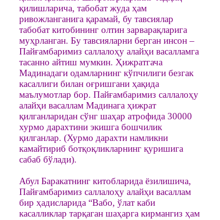
қилишларича, табобат жуда ҳам
ривожланганига қарамай, бу тавсиялар
табобат китобининг олтин зарварақларига
муҳрланган. Бу тавсияларни берган инсон –
Пайғамбаримиз саллалоҳу алайҳи васалламга
тасанно айтиш мумкин. Ҳижратгача
Мадинадаги одамларнинг кўпчилиги безгак
касаллиги билан оғришгани ҳақида
маълумотлар бор. Пайғамбаримиз саллалоҳу
алайҳи васаллам Мадинага ҳижрат
қилганларидан сўнг шаҳар атрофида 30000
хурмо дарахтини экишга бошчилик
қилганлар. (Хурмо дарахти намликни
камайтириб ботқоқликларнинг қуришига
сабаб бўлади).
Абул Баракатнинг китобларида ёзилишича,
Пайғамбаримиз саллалоҳу алайҳи васаллам
бир ҳадисларида “Вабо, ўлат каби
касалликлар тарқаган шаҳарга кирмангиз ҳам