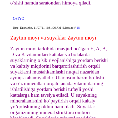
o’sishi hamda saratondan himoya qiladi.
OSIYO
Date: Dushanba, 11/07/11, 8:31:06 AM | Message #
18
Zaytun moyi va suyaklar Zaytun moyi
Zaytun moyi tarkibida mavjud bo’lgan E, A, B,
D va K vitaminlari kattalar va bolalarda
suyaklarning o’sib rivojlanishiga yordam berishi
va kaltsiy miqdorini barqarorlashtirish orqali
suyaklarni mustahkamlashi nuqtai nazaridan
ayniqsa ahamiyatlidir. Ular oson hazm bo’lishi
va o’z minerallari orqali tanada vitaminlarning
ishlatilishiga yordam berishi tufayli yoshi
kattalarga ham tavsiya etiladi. U suyakning
minerallanishini ko’paytirish orqali kaltsiy
yo’qolishining oldini ham oladi. Suyaklar
organizmning mineral struktura ombori