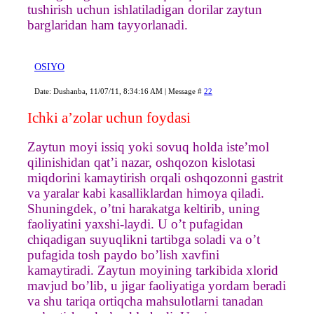
tushirish uchun ishlatiladigan dorilar zaytun
barglaridan ham tayyorlanadi.
OSIYO
Date: Dushanba, 11/07/11, 8:34:16 AM | Message #
22
Ichki a’zolar uchun foydasi
Zaytun moyi issiq yoki sovuq holda iste’mol
qilinishidan qat’i nazar, oshqozon kislotasi
miqdorini kamaytirish orqali oshqozonni gastrit
va yaralar kabi kasalliklardan himoya qiladi.
Shuningdek, o’tni harakatga keltirib, uning
faoliyatini yaxshi-laydi. U o’t pufagidan
chiqadigan suyuqlikni tartibga soladi va o’t
pufagida tosh paydo bo’lish xavfini
kamaytiradi. Zaytun moyining tarkibida xlorid
mavjud bo’lib, u jigar faoliyatiga yordam beradi
va shu tariqa ortiqcha mahsulotlarni tanadan