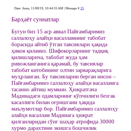
Date: Juma, 11/08/19, 10:44:55 AM | Message #
25
Барҳаёт суннатлар
Бугун биз 15 аср аввал Пайғамбаримиз
саллалоҳу алайҳи васалламнинг табобат
борасида айтиб ўтган тавсиялари ҳақида
ҳикоя қиламиз. Шифокорларнинг тадқиқ
қилишларича, табобат жуда ҳам
ривожланганига қарамай, бу тавсиялар
табобат китобининг олтин зарварақларига
муҳрланган. Бу тавсияларни берган инсон –
Пайғамбаримиз саллалоҳу алайҳи васалламга
тасанно айтиш мумкин. Ҳижратгача
Мадинадаги одамларнинг кўпчилиги безгак
касаллиги билан оғришгани ҳақида
маълумотлар бор. Пайғамбаримиз саллалоҳу
алайҳи васаллам Мадинага ҳижрат
қилганларидан сўнг шаҳар атрофида 30000
хурмо дарахтини экишга бошчилик