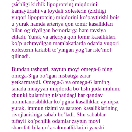
(zichligi kichik lipoprotein) miqdorini
kamaytirishi va foydali xolesterin (zichligi
yuqori lipoprotein) miqdorini ko’paytirishi bois
u yurak hamda arteriya qon tomir kasalliklari
bilan og’riydigan bemorlarga ham tavsiya
etiladi. Yurak va arteriya qon tomir kasalliklari
ko’p uchraydigan mamlakatlarda odatda yuqori
xolesterin tarkibli to’yingan yog’lar iste’mol
qilinadi.
Bundan tashqari, zaytun moyi omega-6 ning
omega-3 ga bo’lgan nisbatiga zarar
yetkazmaydi. Omega-3 va omega-6 larning
tanada muayyan miqdorda bo’lishi juda muhim,
chunki bularning nisbatidagi har qanday
nomutanosibliklar ko’pgina kasalliklar, ayniqsa,
yurak, immun tizimi va saraton kasalliklarining
rivojlanishiga sabab bo’ladi. Shu sabablar
tufayli ko’pchilik odamlar zaytun moyi
sharofati bilan o’z salomatliklarini yaxshi