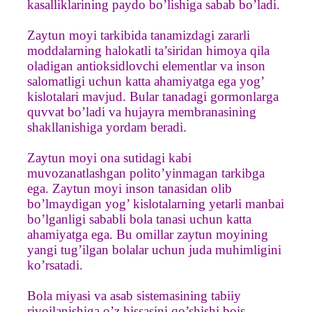
kasalliklarining paydo bo’lishiga sabab bo’ladi.
Zaytun moyi tarkibida tanamizdagi zararli
moddalarning halokatli ta’siridan himoya qila
oladigan antioksidlovchi elementlar va inson
salomatligi uchun katta ahamiyatga ega yog’
kislotalari mavjud. Bular tanadagi gormonlarga
quvvat bo’ladi va hujayra membranasining
shakllanishiga yordam beradi.
Zaytun moyi ona sutidagi kabi
muvozanatlashgan polito’yinmagan tarkibga
ega. Zaytun moyi inson tanasidan olib
bo’lmaydigan yog’ kislotalarning yetarli manbai
bo’lganligi sababli bola tanasi uchun katta
ahamiyatga ega. Bu omillar zaytun moyining
yangi tug’ilgan bolalar uchun juda muhimligini
ko’rsatadi.
Bola miyasi va asab sistemasining tabiiy
rivojlanishiga o’z hissasini qo’shishi bois,