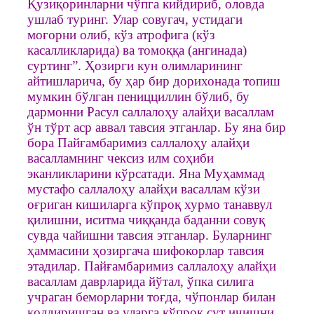
Қузиқоринларни чўпга кийдириб, оловда
ушлаб туринг. Улар совугач, устидаги
моғорни олиб, кўз атрофига (кўз
касалликларида) ва томоққа (ангинада)
суртинг”. Ҳозирги кун олимларининг
айтишларича, бу ҳар бир дорихонада топиш
мумкин бўлган пеницциллин бўлиб, бу
дармонни Расул саллалоҳу алайҳи васаллам
ўн тўрт аср аввал тавсия этганлар. Бу яна бир
бора Пайғамбаримиз саллалоҳу алайҳи
васалламнинг чексиз илм соҳиби
эканликларини кўрсатади. Яна Муҳаммад
мустафо саллалоҳу алайҳи васаллам кўзи
оғриган кишиларга кўпроқ хурмо танаввул
қилишни, иситма чиққанда баданни совуқ
сувда чайишни тавсия этганлар. Буларнинг
ҳаммасини ҳозиргача шифокорлар тавсия
этадилар. Пайғамбаримиз саллалоҳу алайҳи
васаллам даврларида йўтал, ўпка силига
учраган беморларни тоғда, чўпонлар билан
қолдиришган ва уларга кўпроқ сут ичишни