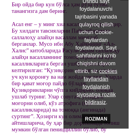
Ushbu sayt
Бир ойда бир кун бўлса ҳам рўза тутиб,
foydalanuvchi
танангизга дам беринг.
tajribasini yanada
Асал енг – у минг хил касалликга дармондир.
qulayroq qilish
Бу хилдаги тавсияларни Пайғамбаримиз
uchun Cookie-
саллалоҳу алайҳи васаллам минглаб
fayllardan
берганлар. Мусо ибн Абу Хайяннинг «Ал-
foydalanadi. Sayt
Халис” китобларида Расули акрам саллалоҳу
sahifalarini ko'rib
алайҳи васалламнинг томоқ оғриғи ва кўз
chiqishni davom
касалликларига берган ушбу тавсиялари
келтирилган: “Қузиқорин теринг ва уларни
ettirib, siz
cookies
уч кун қоронғу ва нам жойда сақланг. Уларда
fayllaridan
бир қават моғор пайдо бўлади.
foydalanish
Қузиқоринларни чўпга кийдириб, оловда
siyosatiga rozilik
ушлаб туринг. Улар совугач, устидаги
bildirasiz
.
моғорни олиб, кўз атрофига (кўз
касалликларида) ва томоққа (ангинада)
суртинг”. Ҳозирги кун олимларининг
ROZIMAN
айтишларича, бу ҳар бир дорихонада топиш
мумкин бўлган пеницциллин бўлиб, бу