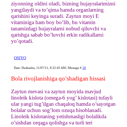
ziyonning oldini oladi, bizning hujayralarimizni
yangilaydi va to’qima hamda organlarning
qarishini keyinga suradi. Zaytun moyi E
vitaminiga ham boy bo’lib, bu vitamin
tanamizdagi hujayralarni nobud qiluvchi va
qarishga sabab bo’luvchi erkin radikallarni
yo’qotadi.
OSIYO
Date: Dushanba, 11/07/11, 8:32:45 AM | Message #
20
Bola rivojlanishiga qo’shadigan hissasi
Zaytun mevasi va zaytun moyida mavjud
linoleik kislota (omega-6 yog’ kislotasi) tufayli
ular yangi tug’ilgan chaqaloq hamda o’sayotgan
bolalar uchun sog’lom ozuqa hisoblanadi.
Linoleik kislotaning yetishmasligi bolalikda
o’sishdan orqaga qolishga va turli teri