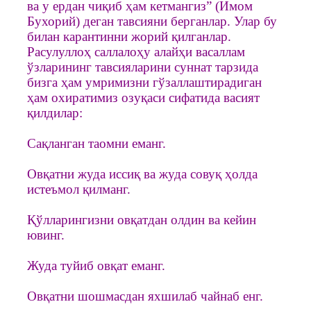
ва у ердан чиқиб ҳам кетмангиз” (Имом
Бухорий) деган тавсияни берганлар. Улар бу
билан карантинни жорий қилганлар.
Расулуллоҳ саллалоҳу алайҳи васаллам
ўзларининг тавсияларини суннат тарзида
бизга ҳам умримизни гўзаллаштирадиган
ҳам охиратимиз озуқаси сифатида васият
қилдилар:
Сақланган таомни еманг.
Овқатни жуда иссиқ ва жуда совуқ ҳолда
истеъмол қилманг.
Қўлларингизни овқатдан олдин ва кейин
ювинг.
Жуда туйиб овқат еманг.
Овқатни шошмасдан яхшилаб чайнаб енг.