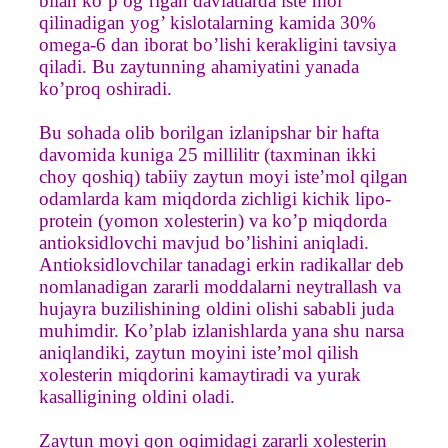
bilan ko’p og’rigan davlatlarda iste’mol
qilinadigan yog’ kislotalarning kamida 30%
omega-6 dan iborat bo’lishi kerakligini tavsiya
qiladi. Bu zaytunning ahamiyatini yanada
ko’proq oshiradi.
Bu sohada olib borilgan izlanipshar bir hafta
davomida kuniga 25 millilitr (taxminan ikki
choy qoshiq) tabiiy zaytun moyi iste’mol qilgan
odamlarda kam miqdorda zichligi kichik lipo-
protein (yomon xolesterin) va ko’p miqdorda
antioksidlovchi mavjud bo’lishini aniqladi.
Antioksidlovchilar tanadagi erkin radikallar deb
nomlanadigan zararli moddalarni neytrallash va
hujayra buzilishining oldini olishi sababli juda
muhimdir. Ko’plab izlanishlarda yana shu narsa
aniqlandiki, zaytun moyini iste’mol qilish
xolesterin miqdorini kamaytiradi va yurak
kasalligining oldini oladi.
Zaytun moyi qon oqimidagi zararli xolesterin