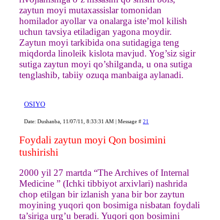
zaytun moyi mutaxassislar tomonidan
homilador ayollar va onalarga iste’mol kilish
uchun tavsiya etiladigan yagona moydir.
Zaytun moyi tarkibida ona sutidagiga teng
miqdorda linoleik kislota mavjud. Yog’siz sigir
sutiga zaytun moyi qo’shilganda, u ona sutiga
tenglashib, tabiiy ozuqa manbaiga aylanadi.
OSIYO
Date: Dushanba, 11/07/11, 8:33:31 AM | Message #
21
Foydali zaytun moyi Qon bosimini
tushirishi
2000 yil 27 martda “The Archives of Internal
Medicine ” (Ichki tibbiyot arxivlari) nashrida
chop etilgan bir izlanish yana bir bor zaytun
moyining yuqori qon bosimiga nisbatan foydali
ta’siriga urg’u beradi. Yuqori qon bosimini