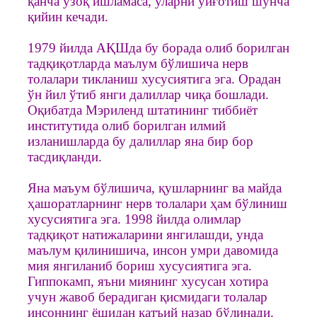
қанча узоқ ишламаса, уларни уйғотиш шунча
қийин кечади.
1979 йилда АҚШда бу борада олиб борилган
тадқиқотларда маълум бўлишича нерв
толалари тикланиш хусусиятига эга. Орадан
ўн йил ўтиб янги далиллар чиқа бошлади.
Оқибатда Мэриленд штатининг тиббиёт
институтида олиб борилган илмий
изланишларда бу далиллар яна бир бор
тасдиқланди.
Яна маъум бўлишича, қушларнинг ва майда
ҳашоратларнинг нерв толалари ҳам бўлиниш
хусусиятига эга. 1998 йилда олимлар
тадқиқот натижаларини янгилашди, унда
маълум қилинишича, инсон умри давомида
мия янгиланиб бориш хусусиятига эга.
Гиппокамп, яъни миянинг хусусан хотира
учун жавоб берадиган қисмидаги толалар
инсоннинг ёшидан қатъий назар бўлинади.