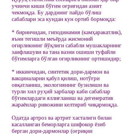
учинчи киши бўғим оғриғидан азият
чекмоқда. Бу дарднинг пайдо бўлиш
сабаблари эса кундан кун ортиб бормоқда:
* биринчидан, гиподинамия (камҳаракатлик),
яъни тегишли меъёрда жисмоний
оғирликнинг йўқлиги сабабли мушакларнинг
заифлашуви ва тана вазни ошиши туфайли
бўғимларга бўлган оғирликнинг ортишидир;
* иккинчидан, синтетик дори-дармон ва
вакциналарни қабул қилиш, нотўғри
овқатланиш, экологиянинг бузилиши ва
турли хил руҳий зарбалар каби сабаблар
бўғимлардаги яллиғланиш ва дегенератив
жараёнлар ривожини келтириб чиқармоқда.
Одатда артроз ва артрит хасталиги билан
касалланган беморларга шифокор ёзиб
берган дори-дармонлар (оғриқни