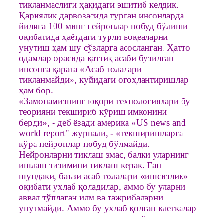
тикланмаслиги ҳақидаги эшитиб келдик.
Қариялик дарвозасида турган инсонларда
йилига 100 минг нейронлар нобуд бўлиши
оқибатида ҳаётдаги турли воқеаларни
унутиш ҳам шу сўзларга асосланган. Ҳатто
одамлар орасида қаттиқ асаби бузилган
инсонга қарата «Асаб толалари
тикланмайди», куйидаги огоҳлантиришлар
ҳам бор.
«Замонамизнинг юқори технологиялари бу
теорияни текшириб кўриш имконини
берди», - деб ёзади америка «US news and
world report" журнали, - «текширишларга
кўра нейронлар нобуд бўлмайди.
Нейронларни тиклаш эмас, балки уларнинг
ишлаш тизимини тиклаш керак. Гап
шундаки, баъзи асаб толалари «ишсизлик»
оқибати ухлаб қоладилар, аммо бу уларни
аввал тўплаган илм ва тажрибаларни
унутмайди. Аммо бу ухлаб қолган клеткалар