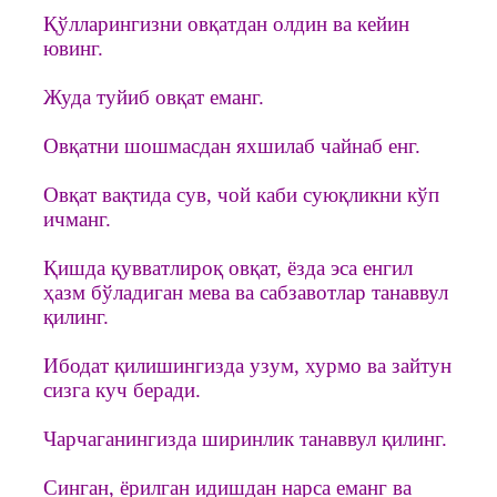
Қўлларингизни овқатдан олдин ва кейин
ювинг.
Жуда туйиб овқат еманг.
Овқатни шошмасдан яхшилаб чайнаб енг.
Овқат вақтида сув, чой каби суюқликни кўп
ичманг.
Қишда қувватлироқ овқат, ёзда эса енгил
ҳазм бўладиган мева ва сабзавотлар танаввул
қилинг.
Ибодат қилишингизда узум, хурмо ва зайтун
сизга куч беради.
Чарчаганингизда ширинлик танаввул қилинг.
Синган, ёрилган идишдан нарса еманг ва