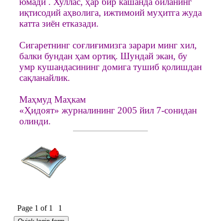
юмади . Хуллас, ҳар бир кашанда оиланинг
иқтисодий аҳволига, ижтимоий муҳитга жуда
катта зиён етказади.
Сигаретнинг соғлиғимизга зарари минг хил,
балки бундан ҳам ортиқ. Шундай экан, бу
умр кушандасининг домига тушиб қолишдан
сақланайлик.
Маҳмуд Маҳкам
«Ҳидоят» журналининг 2005 йил 7-сонидан
олинди.
Page
1
of
1
1