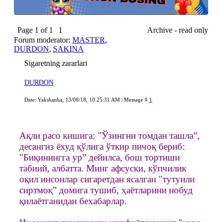
Page
1
of
1
1
Archive - read only
Forum moderator:
MASTER
,
DURDON
,
SAKINA
Sigaretning zararlari
DURDON
Date: Yakshanba, 13/08/18, 10:25:31 AM | Message #
1
Ақли расо кишига: "Ўзингни томдан ташла”,
десангиз ёхуд қўлига ўткир пичоқ бериб:
"Биқинингга ур” дейилса, бош тортиши
табиий, албатта. Минг афсуски, кўпчилик
оқил инсонлар сигаретдан ясалган "тутунли
сиртмоқ” домига тушиб, ҳаётларини нобуд
қилаётганидан бехабарлар.