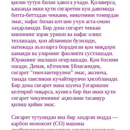
қисми тутун билан ҳавога учади. Қолаверса,
кашанда икки қути сигаретни кун давомида
битта-биттадан чеккани, никотинни томирдан
эмас, нафас билан ютгани учун аста-секин
заҳарланади. Бир дона сигарет чеккан
кишининг юрак уриши ва нафас олиш
тезлашади, қон айланиши бузилади,
натижада аъзоларга борадиган қон миқдори
камаяди ва уларнинг фаолияти сустлашади.
Юракнинг ишлаши оғирлашади. Қон босими
ошади. Демак, кўпчилик ўйлаганидек,
сигарет "тинчлантирувчи” эмас, аксинча,
танада тангликни кучайтирувчи ҳисобланади.
Бир дона сигарет мана шунча ўзгаришни
келтириб чиқарса, кунига бир ёки икки қути
сигарет чекувчининг аҳволини тасаввур
қилиш қийин эмас.
Сигарет тутунидан яна бир заҳарли модда —
карбон моноксит (CO) машина
дудбуронидан чиқадиган заҳарли газлардан