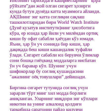
Инсоният тарихидаги кашфиётларнинг "қора
рўйхати”дан жой олган сигарет ҳозирги
кунда бутун дунёда катта муаммога айланди.
АҚШнинг энг катта соғлиқни сақлаш
ташкилотларидан бири World Watch Institute
(Дунё кузатув институти)нинг ҳисоботига
кўра, ер юзида ҳар йили уч милёндан ортиқ
киши бу офат сабабли ҳаётдан кўз юмади.
Яъни, ҳар ўн уч сонияда бир киши, ҳар
дақиқада беш киши кашандалик туфайли
ўлади. Сигарет сабабли юз берувчи ўлимлар
сони бошқа гиёҳванд моддаларга нисбатан
ўн уч баравар кўп. Шунинг учун
шифокорлар бу соғлиқ кушандасини
"ажалнинг оёқ товушлари” дейишади.
Биргина сигарет тутунида соғлиқ учун
зарарли тўрт минг хил модда борлиги
аниқланган. Уларнинг миқдори энг кўплари
никотин ва унинг алкалоид қолдиғи
таркибида саратонни пайдо қилувчи