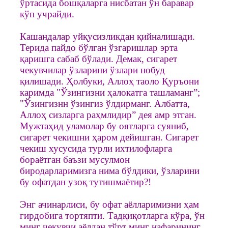
ўртасида бошқаларга нисбатан ўн баравар
кўп учрайди.
Кашандалар уйқусизликдан қийналишади.
Терида пайдо бўлган ўзгаришлар эрта
қаришга сабаб бўлади. Демак, сигарет
чекувчилар ўзларини ўзлари нобуд
қилишади. Ҳолбуки, Аллоҳ таоло Қуръони
каримда "Ўзингизни ҳалокатга ташламанг”;
"Ўзингизнн ўзингиз ўлдирманг. Албатта,
Аллоҳ сизларга раҳмлидир” дея амр этган.
Мужтаҳид уламолар бу оятларга суяниб,
сигарет чекишни ҳаром дейишган. Сигарет
чекиш хусусида турли ихтилофларга
бораётган баъзи мусулмон
биродарларимизга нима бўлдики, ўзларини
бу офатдан узоқ тутишмаётир?!
Энг ачинарлиси, бу офат аёлларимизни ҳам
гирдобига тортяпти. Тадқиқотларга кўра, ўн
минг чекувчи аёлдан тўрт минг нафарининг