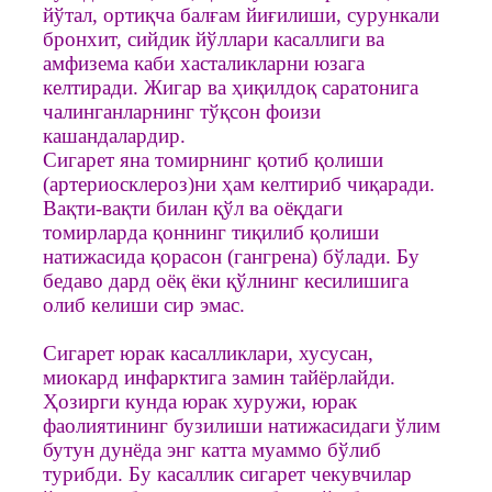
йўтал, ортиқча балғам йиғилиши, сурункали
бронхит, сийдик йўллари касаллиги ва
амфизема каби хасталикларни юзага
келтиради. Жигар ва ҳиқилдоқ саратонига
чалинганларнинг тўқсон фоизи
кашандалардир.
Сигарет яна томирнинг қотиб қолиши
(артериосклероз)ни ҳам келтириб чиқаради.
Вақти-вақти билан қўл ва оёқдаги
томирларда қоннинг тиқилиб қолиши
натижасида қорасон (гангрена) бўлади. Бу
бедаво дард оёқ ёки қўлнинг кесилишига
олиб келиши сир эмас.
Сигарет юрак касалликлари, хусусан,
миокард инфарктига замин тайёрлайди.
Ҳозирги кунда юрак хуружи, юрак
фаолиятининг бузилиши натижасидаги ўлим
бутун дунёда энг катта муаммо бўлиб
турибди. Бу касаллик сигарет чекувчилар