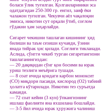
боласи ўлик туғилган. Қолганлариники эса
одатдагидан 250-300 гр. енгил, заиф ёки
чалажон туғилган. Чекувчи аёл чақалоқни
эмизса, никотин сут орқали ўтиб, соғлом
гўдакни ҳам заҳарлайди.
Сигарет чекишни ташлаган кишининг ҳид
билиши ва таъм сезиши кучаяди, ўзини
янада тийрак ҳис қилади. Соғлиғи тикланади.
Аслида, сўнгги чекиб турган сигаретангизни
ташлаганингиздан:
— 20 дақиқидан сўнг қон босими ва юрак
уриш тезлиги меъёрига тушади.
— 8 соат ичида қондаги карбон моноксит
(CO) миқдори пасаяди, кислород (О2) табиий
ҳолатга кўтарилади. Никотин тез суръатда
камаяди.
— 72 соат кейин (3 кун) ўпкангизнинг
ишлаш фаолияти яна яхшилана бошлайди.
— 3-5 йил ичида юрак ҳуружига чалиниш