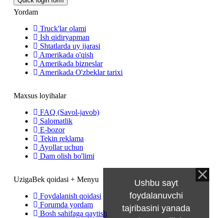
Yordam
Truck'lar olami
Ish qidiryapman
Shtatlarda uy ijarasi
Amerikada o'qish
Amerikada bizneslar
Amerikada O'zbeklar tarixi
Maxsus loyihalar
FAQ (Savol-javob)
Salomatlik
E-bozor
Tekin reklama
Ayollar uchun
Dam olish bo'limi
UzigaBek qoidasi + Menyu
Ushbu sayt
foydalanuvchi
Foydalanish qoidasi
Forumda yordam
tajribasini yanada
Bosh sahifaga qaytish