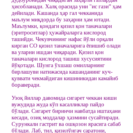
ҳисобланади. Халқ орасида уни "ис гази” ҳам
дейилади. Кашанда ҳар гал чекканида
маълум миқдорда бу заҳарни ҳам ютади.
Маълумки, қондаги қизил қон таначалари
(эритроситлар) ҳужайраларга кислород
ташийди. Чекувчининг нафас йўли орқали
кирган CO қизил таначаларига ёпишиб олади
ва уларни ишдан чиқаради. Қизил қон
таначалари кислород ташиш хусусиятини
йўқотади. Шунга ўхшаш омилларнинг
бирлашуви натижасида кашанданинг куч-
қуввати чекмайдиган кишиникидан камайиб
бораверади.
Узоқ йиллар давомида сигарет чеккан киши
вужудида жуда кўп касалликлар пайдо
бўлади. Сигарет биринчи навбатда иштаҳани
кесади, озиқ моддалар ҳазмини сусайтиради.
Сурункали гастрит ва ошқозон ярасига сабаб
бўлади. Лаб, тил, қизилўнгач саратони,