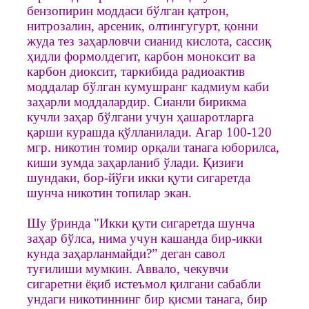
бензопирин моддаси бўлган қатрон,
нитрозалин, арсеник, олтингугурт, қонни
жуда тез заҳарловчи сианид кислота, сассиқ
ҳидли формолдегит, карбон моноксит ва
карбон диоксит, таркибида радиоактив
моддалар бўлган кумушранг кадмиум каби
заҳарли моддалардир. Сианли бирикма
кучли заҳар бўлгани учун ҳашаротларга
қарши курашда қўлланилади. Агар 100-120
мгр. никотин томир орқали танага юборилса,
киши зумда заҳарланиб ўлади. Қизиғи
шундаки, бор-йўғи икки қути сигаретда
шунча никотин топилар экан.
Шу ўринда "Икки қути сигаретда шунча
заҳар бўлса, нима учун кашанда бир-икки
кунда заҳарланмайди?” деган савол
туғилиши мумкин. Аввало, чекувчи
сигаретни ёқиб истеъмол қилгани сабабли
ундаги никотиннинг бир қисми танага, бир