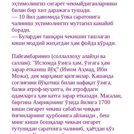
эҳтимолингиз сигарет чекмайдиганларники
билан бир хил даражага тушади.
— 10 йил давомида ўпка саратонига
чалиниш эҳтимолингиз муттасил камайиб
боради.
— Булардан ташқари чекишни ташлаган
киши моддий жиҳатдан ҳам фойда кўради.
Пайғамбаримиз (соллаллоҳу алайҳи ва
саллам): "Исломда ўзига ҳам, ўзгага ҳам
зарар етказиш йўқ” (Имом Аҳмад, Ибн
Можа), дея марҳамат қилганлар. Кашанда
соғлиғини йўқотиш билан нафақат ўзига,
балки атроф-муҳитга, ён атрофдаги
одамларга ҳам катга зарар етказади. Масалан,
биргина Амриқонинг ўзида йилига 1700
киши сигарет чекиш сабабли чиққан
ёнғинларнинг қурбонига айланади , беш
минг киши бошқалар чеккан сигарет
тутунидан саратонга чалиниб, ҳаётдан кўз