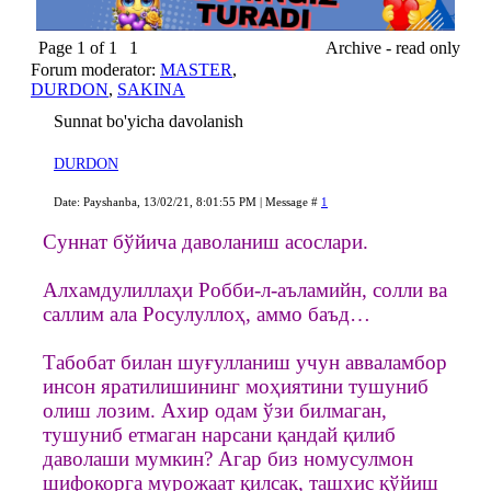
Page
1
of
1
1
Archive - read only
Forum moderator:
MASTER
,
DURDON
,
SAKINA
Sunnat bo'yicha davolanish
DURDON
Date: Payshanba, 13/02/21, 8:01:55 PM | Message #
1
Суннат бўйича даволаниш асослари.
Алхамдулиллаҳи Робби-л-аъламийн, солли ва
саллим ала Росулуллоҳ, аммо баъд…
Табобат билан шуғулланиш учун авваламбор
инсон яратилишининг моҳиятини тушуниб
олиш лозим. Ахир одам ўзи билмаган,
тушуниб етмаган нарсани қандай қилиб
даволаши мумкин? Агар биз номусулмон
шифокорга мурожаат қилсак, ташхис қўйиш