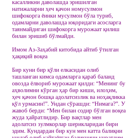
касалликни даволашда эришилган
натижаларни ҳеч қачон номусулмон
шифокорга ёинки мусулмон бўла туриб,
одамларни даволашда юқоридаги асосларга
таянмайдиган шифокорга мурожаат қилиш
билан эришиб бўлмайди.
Имом Аз-Заҳабий китобида айтиб ўтилган
ҳақиқий воқеа
Бир куни бир қўли елкасидан олиб
ташланган кимса одамларга қараб баланд
овозда ёлвориб мурожаат қилди: “Менинг бу
аҳволимни кўрган ҳар бир киши, илоҳим,
ҳеч қачон бошқа адолатсизлик ва ноҳақликка
қўл урмасин!”. Ундан сўрашди: “Нимага?”. У
жавоб берди: “Мен билан содир бўлган воқеа
жуда ҳайратлидир. Бир вақтлар мен
адолатсиз зулмкорлар шерикларидан бири
эдим. Кундардан бир кун мен катта балиқни
ушлаб олиб қайтаётган балиқчини учратдим