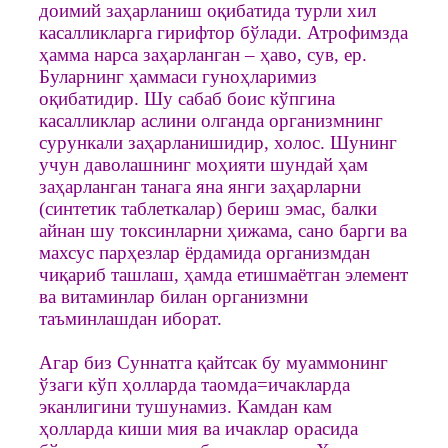
доимий заҳарланиш оқибатида турли хил
касалликларга гирифтор бўлади. Атрофимзда
ҳамма нарса заҳарланган – ҳаво, сув, ер.
Буларнинг ҳаммаси гуноҳларимиз
оқибатидир. Шу сабаб боис кўпгина
касалликлар аслини олганда организмнинг
сурункали заҳарланишидир, холос. Шунинг
учун даволашнинг моҳияти шундай ҳам
заҳарланган танага яна янги заҳарларни
(синтетик таблеткалар) бериш эмас, балки
айнан шу токсинларни ҳижама, сано барги ва
махсус парҳезлар ёрдамида организмдан
чиқариб ташлаш, ҳамда етишмаётган элемент
ва витаминлар билан организмни
таъминлашдан иборат.
Агар биз Суннатга қайтсак бу муаммонинг
ўзаги кўп ҳолларда таомда=ичакларда
эканлигини тушунамиз. Камдан кам
ҳолларда киши мия ва ичаклар орасида