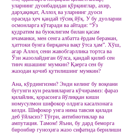
уларнинг дуоибадидан қўрқинглар, ахир,
дарҳақиқат, Аллоҳ ва уларнинг дуоси
орасида ҳеч қандай тўсиқ йўқ. У бу дуоларни
осмонларга кўтаради ва айтади: “Ўз
қудратим ва буюклигим билан қасам
ичаманки, мен сенга албатта ёрдам бераман,
ҳаттоки бунга бирқанча вақт ўтса ҳам”. Хўш,
агар Аллоҳ сени жавобгарллика тортса ва
Ўзи жазолайдиган бўлса, қандай қилиб сен
тинч яшашинг мумкин? Қаерга сен бу
жазодан қочиб қутилишинг мумкин?
Ана, кўрдингизми? Энди келинг бу воқеани
бугунги кун реалияларига кўчирамиз: фараз
қилайлик, қорасонга йўлиққан киши
номусулмон шифокор олдига касалхонага
келди. Шифокор унга нима тавсия қилади
деб ўйласиз? Тўғри, антибиотиклар ва
ампутация. Тамом! Яъни, бу дард беморга
биронбир гуноҳига жазо сифатида берилиши