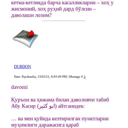
кетма-кетликда барча касалликларни – хоҳ у
жисмоний, хоҳ руҳий дард бўлсин –
даволаши лозим?
DURDON
Date: Payshanba, 13/02/21, 8:03:49 PM | Message #
2
davomi
Қуръон ва ҳижама билан даволовчи табиб
Абу Касир (ابو كثير) айтганидек:
… ва мен қуйида келтирилган пунктларни
муҳимлиги даражасига қараб