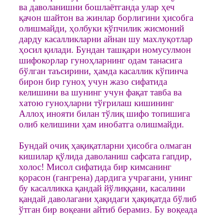
ва даволанишни бошлаётганда улар ҳеч
қачон шайтон ва жинлар борлигини ҳисобга
олишмайди, ҳолбуки кўпчилик жисмоний
дарду касалликларни айнан шу махлуқотлар
ҳосил қилади. Бундан ташқари номусулмон
шифокорлар гуноҳларнинг одам танасига
бўлган таъсирини, ҳамда касаллик кўпинча
бирон бир гуноҳ учун жазо сифатида
келишини ва шунинг учун фақат тавба ва
хатою гуноҳларни тўғрилаш кишининг
Аллоҳ инояти билан тўлиқ шифо топишига
олиб келишини ҳам инобатга олишмайди.
Бундай очиқ ҳақиқатларни ҳисобга олмаган
кишилар қўлида даволаниш сафсата гапдир,
холос! Мисол сифатида бир кимсанинг
қорасон (гангрена) дардига учрагани, унинг
бу касалликка қандай йўлиққани, касалини
қандай даволагани ҳақидаги ҳақиқатда бўлиб
ўтган бир воқеани айтиб берамиз. Бу воқеада