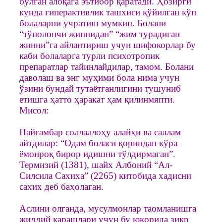
бўлган алоқага эътибор қаратади. Ҳозирги
кунда гиперактивлик ташхиси қўйилган кўп
болаларни учратиш мумкин. Болани
“тўполончи жиннидан” “жим турадиган
жинни”га айлантириш учун шифокорлар бу
каби болаларга турли психотропик
препаратлар тайинлайдилар, тамом. Болани
даволаш ва энг муҳими бола нима учун
ўзини бундай тутаётганлигини тушуниб
етишга ҳатто ҳаракат ҳам қилинмяпти.
Мисол:
Пайғамбар соллаллоҳу алайҳи ва саллам
айтдилар: “Одам боласи қориндан кўра
ёмонроқ бирор идишни тўлдирмаган”.
Термизий (1381), шайх Албоний “Ал-
Силсила Сахиха” (2265) китобида хадисни
сахих деб баҳолаган.
Аслини олганда, мусулмонлар таомланишга
жиддий қарашлари учун бу юқорида зикр