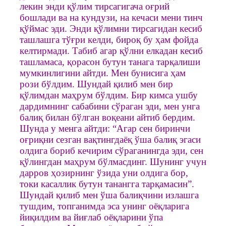
лекин энди қўлим тирсагигача оғрий
бошлади ва на кундузи, на кечаси мени тинч
қўймас эди. Энди қўлимни тирсагидан кесиб
ташлашга тўғри келди, бироқ бу ҳам фойда
келтирмади. Табиб агар қўлни елкадан кесиб
ташламаса, қорасон бутун танага тарқалиши
мумкинлигини айтди. Мен бунисига ҳам
рози бўлдим. Шундай қилиб мен бир
қўлимдан маҳрум бўлдим. Бир кимса ушбу
дардимнинг сабабини сўраган эди, мен унга
балиқ билан бўлган воқеани айтиб бердим.
Шунда у менга айтди: “Агар сен биринчи
оғриқни сезган вақтингдаёқ ўша балиқ эгаси
олдига бориб кечирим сўраганингда эди, сен
қўлингдан маҳрум бўлмасдинг. Шунинг учун
дарров ҳозирнинг ўзида уни олдига бор,
токи касаллик бутун танангга тарқамасин”.
Шундай қилиб мен ўша балиқчини излашга
тушдим, топганимда эса унинг оёқларига
йиқилдим ва йиғлаб оёқларини ўпа