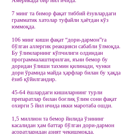
Америкада бир йил ичида:
7 минг та бнмор фақат тиббий ёзувлардаги
грамматик хатолар туфайли ҳаётдан кўз
юммоқда.
106 минг киши фақат “дори-дармон”га
бўлган аллергик реакцияси сабабли ўлмоқда.
Бу ўлимларнинг кўпчилиги олдиндан
программалаштирилган, яъни бемор бу
доридан ўлиши тахмин қилинади, чунки
дори ўрамида майда ҳарфлар билан бу ҳақда
ёзиб қўйилгандир.
45-64 ёшлардаги кишиларнинг турли
препаратлар билан боғлиқ ўлим сони фақат
охирги 5 йил ичида икки маротаба ошди.
1,5 миллион та бемор йилида ўзининг
касалидан ҳам баттар бўлган дори-дармон
асоратларидан азият чекишмоқда.