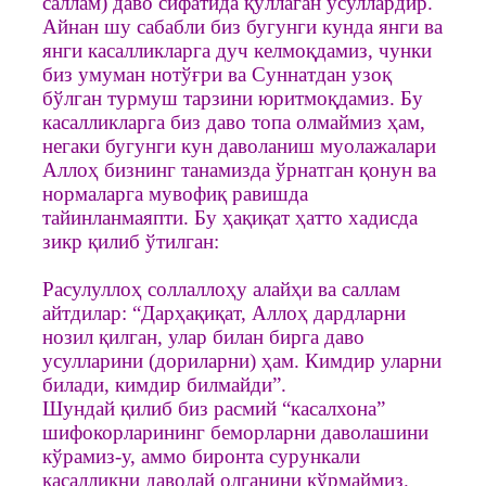
саллам) даво сифатида қўллаган усуллардир.
Айнан шу сабабли биз бугунги кунда янги ва
янги касалликларга дуч келмоқдамиз, чунки
биз умуман нотўғри ва Суннатдан узоқ
бўлган турмуш тарзини юритмоқдамиз. Бу
касалликларга биз даво топа олмаймиз ҳам,
негаки бугунги кун даволаниш муолажалари
Аллоҳ бизнинг танамизда ўрнатган қонун ва
нормаларга мувофиқ равишда
тайинланмаяпти. Бу ҳақиқат ҳатто хадисда
зикр қилиб ўтилган:
Расулуллоҳ соллаллоҳу алайҳи ва саллам
айтдилар: “Дарҳақиқат, Аллоҳ дардларни
нозил қилган, улар билан бирга даво
усулларини (дориларни) ҳам. Кимдир уларни
билади, кимдир билмайди”.
Шундай қилиб биз расмий “касалхона”
шифокорларининг беморларни даволашини
кўрамиз-у, аммо биронта сурункали
касалликни даволай олганини кўрмаймиз.