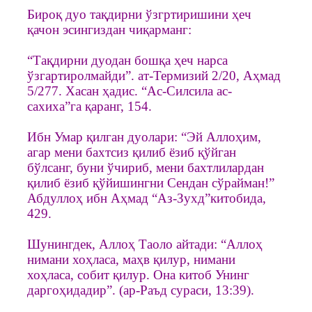
Бироқ дуо тақдирни ўзгртиришини ҳеч
қачон эсингиздан чиқарманг:
“Тақдирни дуодан бошқа ҳеч нарса
ўзгартиролмайди”. ат-Термизий 2/20, Аҳмад
5/277. Хасан ҳадис. “Ас-Силсила ас-
сахиха”га қаранг, 154.
Ибн Умар қилган дуолари: “Эй Аллоҳим,
агар мени бахтсиз қилиб ёзиб қўйган
бўлсанг, буни ўчириб, мени бахтлилардан
қилиб ёзиб қўйишингни Сендан сўрайман!”
Абдуллоҳ ибн Аҳмад “Аз-Зухд”китобида,
429.
Шунингдек, Аллоҳ Таоло айтади: “Аллоҳ
нимани хоҳласа, маҳв қилур, нимани
хоҳласа, собит қилур. Она китоб Унинг
даргоҳидадир”. (ар-Раъд сураси, 13:39).