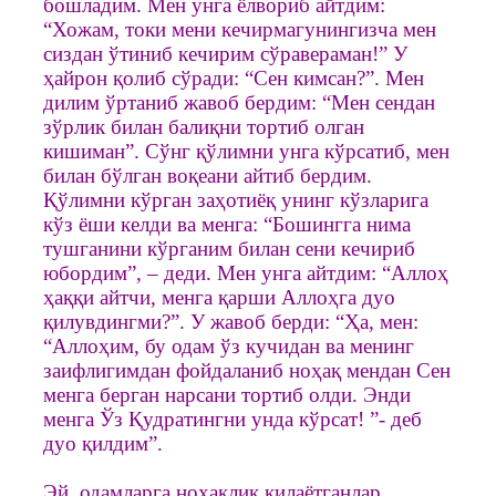
бошладим. Мен унга ёлвориб айтдим:
“Хожам, токи мени кечирмагунингизча мен
сиздан ўтиниб кечирим сўравераман!” У
ҳайрон қолиб сўради: “Сен кимсан?”. Мен
дилим ўртаниб жавоб бердим: “Мен сендан
зўрлик билан балиқни тортиб олган
кишиман”. Сўнг қўлимни унга кўрсатиб, мен
билан бўлган воқеани айтиб бердим.
Қўлимни кўрган заҳотиёқ унинг кўзларига
кўз ёши келди ва менга: “Бошингга нима
тушганини кўрганим билан сени кечириб
юбордим”, – деди. Мен унга айтдим: “Аллоҳ
ҳаққи айтчи, менга қарши Аллоҳга дуо
қилувдингми?”. У жавоб берди: “Ҳа, мен:
“Аллоҳим, бу одам ўз кучидан ва менинг
заифлигимдан фойдаланиб ноҳақ мендан Сен
менга берган нарсани тортиб олди. Энди
менга Ўз Қудратингни унда кўрсат! ”- деб
дуо қилдим”.
Эй, одамларга ноҳақлик қилаётганлар,