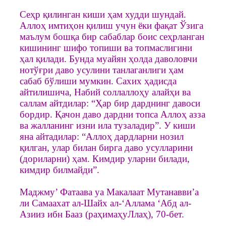
Сеҳр қилинган киши ҳам худди шундай.
Аллоҳ имтиҳон қилиш учун ёки фақат Ўзига
маълум бошқа бир сабаблар боис сеҳрланган
кишининг шифо топиши ва топмаслигини
ҳал қилади. Бунда муайян ҳолда даволовчи
нотўғри даво усулини танлаганлиги ҳам
сабаб бўлиши мумкин. Сахих ҳадисда
айтилишича, Набий соллаллоҳу алайҳи ва
саллам айтдилар: “Ҳар бир дарднинг давоси
бордир. Қачон даво дардни топса Аллоҳ азза
ва жалланинг изни ила тузаладир”. У киши
яна айтадилар: “Аллоҳ дардларни нозил
қилган, улар билан бирга даво усулларини
(дориларни) ҳам. Кимдир уларни билади,
кимдир билмайди”.
Маджму’ Фатаава уа Макалаат Мутанавви’а
ли Самаахат ал-Шайх ал-‘Аллама ‘Абд ал-
Азииз ибн Баaз (раҳимаҳуЛлаҳ), 70-бет.