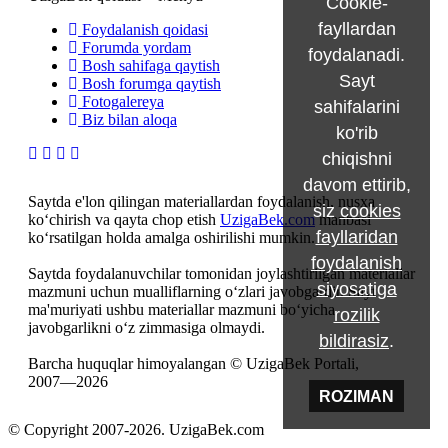
Cookie-
fayllardan
Foydalanish qoidasi
Forumda yordam
foydalanadi.
Bosh sahifaga qaytish
Sayt
Bosh forumga qaytish
Fotogalereya
sahifalarini
Biz bilan aloqa
ko'rib
chiqishni
davom ettirib,
Saytda e'lon qilingan materiallardan foydalanish, nusxa
siz
cookies
ko‘chirish va qayta chop etish
UzigaBek.com
manbasi
fayllaridan
ko‘rsatilgan holda amalga oshirilishi mumkin.
foydalanish
Saytda foydalanuvchilar tomonidan joylashtirilgan materiallar
siyosatiga
mazmuni uchun mualliflarning o‘zlari javobgardir. Sayt
ma'muriyati ushbu materiallar mazmuni bo‘yicha
rozilik
javobgarlikni o‘z zimmasiga olmaydi.
bildirasiz
.
Barcha huquqlar himoyalangan © UzigaBek Portali,
2007—2026
ROZIMAN
© Copyright 2007-2026. UzigaBek.com