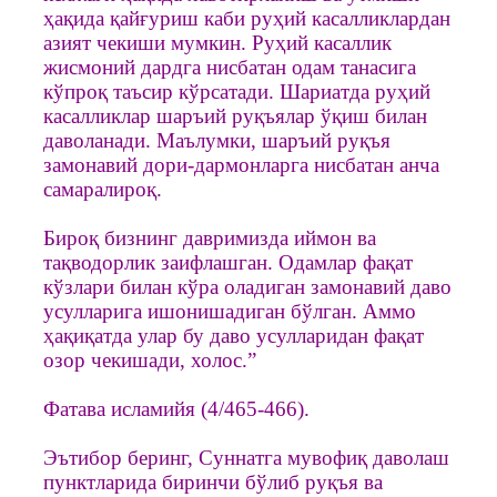
ҳақида қайғуриш каби руҳий касалликлардан
азият чекиши мумкин. Руҳий касаллик
жисмоний дардга нисбатан одам танасига
кўпроқ таъсир кўрсатади. Шариатда руҳий
касалликлар шаръий руқъялар ўқиш билан
даволанади. Маълумки, шаръий руқъя
замонавий дори-дармонларга нисбатан анча
самаралироқ.
Бироқ бизнинг давримизда иймон ва
тақводорлик заифлашган. Одамлар фақат
кўзлари билан кўра оладиган замонавий даво
усулларига ишонишадиган бўлган. Аммо
ҳақиқатда улар бу даво усулларидан фақат
озор чекишади, холос.”
Фатава исламийя (4/465-466).
Эътибор беринг, Суннатга мувофиқ даволаш
пунктларида биринчи бўлиб руқъя ва