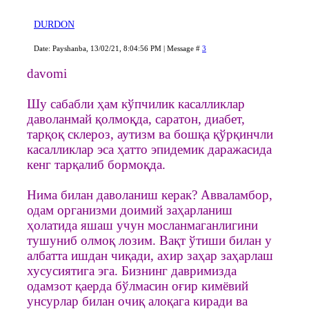
DURDON
Date: Payshanba, 13/02/21, 8:04:56 PM | Message #
3
davomi
Шу сабабли ҳам кўпчилик касалликлар
даволанмай қолмоқда, саратон, диабет,
тарқоқ склероз, аутизм ва бошқа қўрқинчли
касалликлар эса ҳатто эпидемик даражасида
кенг тарқалиб бормоқда.
Нима билан даволаниш керак? Авваламбор,
одам организми доимий заҳарланиш
ҳолатида яшаш учун мосланмаганлигини
тушуниб олмоқ лозим. Вақт ўтиши билан у
албатта ишдан чиқади, ахир заҳар заҳарлаш
хусусиятига эга. Бизнинг давримизда
одамзот қаерда бўлмасин оғир кимёвий
унсурлар билан очиқ алоқага киради ва