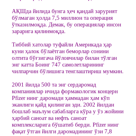
АҚШда йилида бунга ҳеч қандай зарурият
бўлмаган ҳолда 7,5 миллион та операция
ўтказилмоқда. Демак, бу операциялар инсон
зарарига қилинмоқда.
Тиббий хатолар туфайли Америкада ҳар
куни ҳалок бўлаётган беморлар сонини
олтита бўғзигача йўловчилар билан тўлган
энг катта Боинг 747 самолетларининг
чилпарчин бўлишига тенглаштириш мумкин.
2001 йилда 500 та энг сердаромад
компаниялар ичида формакологик концерн
Pfizer нинг даромади ҳаммадан ҳам кўп
эканлиги қайд қилинган эди. 2002 йилдан
бошлаб маълум сабабларга кўра у ўз жойини
ҳарбий саноат ва нефть саноат
комплексларига бўшатиб берди. Pfizer нинг
фақат ўтган йилги даромадининг ўзи 7,8