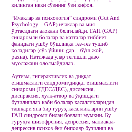
қилинган икки сўзнинг ўзи кифоя.
“Ичаклар ва психология” синдроми (Gut And
Psychology – GAP) ичаклар ва мия
ўртасидаги алоқани белгилайди. ГАП (GAP)
синдромли болалар ва катталар тиббиёт
фанидаги ушбу бўшлиққа тез-тез тушиб
қоладилар (сўз ўйини: gap – бўш жой,
рахна). Натижада улар тегишли даво
муолажани ололмайдилар.
Аутизм, гиперактивлик ва диққат
етишмаслиги синдроми/диққат етишмаслиги
синдроми (ГДЕС/ДЕС), дислексия,
диспраксия, хулқ-атвор ва ўқишдаги
бузилишлар каби болалар касалликларидан
ташқари яна бир гуруҳ касалликларни ушбу
ГАП синдроми билан боғлаш мумкин. Бу
гуруҳга шизофрения, депрессия, маниакал-
депрессив психоз ёки биполяр бузилиш ва