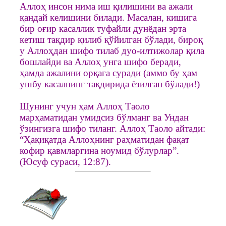
Аллоҳ инсон нима иш қилишини ва ажали
қандай келишини билади. Масалан, кишига
бир оғир касаллик туфайли дунёдан эрта
кетиш тақдир қилиб қўйилган бўлади, бироқ
у Аллоҳдан шифо тилаб дуо-илтижолар қила
бошлайди ва Аллоҳ унга шифо беради,
ҳамда ажалини орқага суради (аммо бу ҳам
ушбу касалнинг тақдирида ёзилган бўлади!)
Шунинг учун ҳам Аллоҳ Таоло
марҳаматидан умидсиз бўлманг ва Ундан
ўзингизга шифо тиланг. Аллоҳ Таоло айтади:
“Ҳақиқатда Аллоҳнинг раҳматидан фақат
кофир қавмларгина ноумид бўлурлар”.
(Юсуф сураси, 12:87).