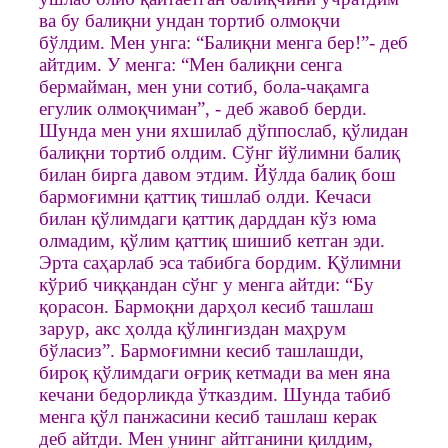
ва бу балиқни ундан тортиб олмоқчи
бўлдим. Мен унга: “Балиқни менга бер!”- деб
айтдим. У менга: “Мен балиқни сенга
бермайман, мен уни сотиб, бола-чақамга
егулик олмоқчиман”, - деб жавоб берди.
Шунда мен уни яхшилаб дўппослаб, қўлидан
балиқни тортиб олдим. Сўнг йўлимни балиқ
билан бирга давом этдим. Йўлда балиқ бош
бармоғимни қаттиқ тишлаб олди. Кечаси
билан қўлимдаги қаттиқ дарддан кўз юма
олмадим, қўлим қаттиқ шишиб кетган эди.
Эрта саҳарлаб эса табибга бордим. Қўлимни
кўриб чиққандан сўнг у менга айтди: “Бу
қорасон. Бармоқни дарҳол кесиб ташлаш
зарур, акс ҳолда қўлингиздан маҳрум
бўласиз”. Бармоғимни кесиб ташлашди,
бироқ қўлимдаги оғриқ кетмади ва мен яна
кечани бедорликда ўтказдим. Шунда табиб
менга қўл панжасини кесиб ташлаш керак
деб айтди. Мен унинг айтганини қилдим,