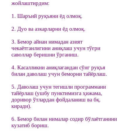
жойлаштирдим:
1. Шаръий руқъяни ёд олмоқ.
2. Дуо ва азкарларни ёд олмоқ.
3. Бемор айнан нимадан азият
чекаётганлигини аниқлаш учун тўғри
саволлар беришни ўрганиш.
4. Касалликни аниқлагандан сўнг руқъя
билан даволаш учун беморни тайёрлаш.
5. Даволаш учун тегишли программани
тайёрлаш (ушбу пунктимизга ҳижама,
доривор ўтлардан фойдаланиш ва бқ.
киради).
6. Бемор билан нималар содир бўлаётганини
кузатиб бориш.