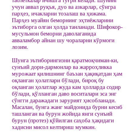
таблеткалар ичишга тўғри келади. Шунинг
учун аввал руқъя, дуо ва азкарлар, сўнгра
парҳез, ичакларни тозалаш ва ҳижама.
Парҳез муайян беморнинг эҳтиёжларини
эътиборга олган ҳолда танланади. Шифокор-
мусульмон беморни даволаганида
авваламбор айнан шу чораларни кўрмоғи
лозим.
Шунга эътиборингизни қаратмоқчиман-ки,
сунъий дори-дармонлар ва жарроҳликка
мурожаат қилишнинг баъзан ҳақиқатдан ҳам
оқланган ҳолатлари бўлади, бироқ бу
оқланган ҳолатлар жуда кам ҳолларда содир
бўлади, қўлланган даво воситалари эса энг
сўнгги даражадаги зарурият ҳисобланади.
Масалан, бунга жанг майдонида бурни кесиб
ташланган ва бурун жойида янги сунъий
бурун (протез) қўйилган саҳоба ҳақидаги
хадисни мисол келтириш мумкин.