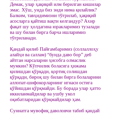
Демак, улар ҳақиқий илм берилган кишилар
эмас. Хўш, унда биз энди нима қилайлик?
Балким, тавҳидимизни тўғрилаб, ҳақиқий
асосларга қайтиш вақти келгандур? Ахир
фақат шу ҳолдагина юракларимиз тузалади
ва шу билан бирга барча ишларимиз
тўғриланади.
Қандай қилиб Пайғамбаримиз (соллаллоҳу
алайҳи ва саллам) “бунда даво бор” деб
айтган нарсаларни ҳисобга олмаслик
мумкин? Кўпчилик боласига ҳижама
қилишдан қўрқади, қортиқ солишдан
қўрқади, бироқ шу билан бирга болаларини
аллопат-шифокорларнинг игнаси остига
қўйишдан қўрқмайди. Бу борада улар ҳатто
иккиланмайдилар ва ушбу укол
оқибатларидан қўрқмайдилар ҳам.
Суннатга мувофиқ даволовчи табиб қандай