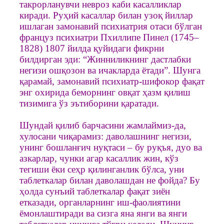
такрорланувчи невроз каби касалликлар
киради. Руҳий касаллар билан узоқ йиллар
ишлаган замонавий психиатрия отаси бўлган
француз психиатри Пхиллипе Пинел (1745–
1828) 1807 йилда қуйидаги фикрни
билдирган эди: “Жинниликнинг дастлабки
негизи ошқозон ва ичакларда ётади”. Шунга
қарамай, замонавий психиатр-шифокор фақат
энг охирида беморнинг овқат ҳазм қилиш
тизимига ўз эътиборини қаратади.
Шундай қилиб барчасини жамлаймиз-да,
хулосани чиқарамиз: даволашнинг негизи,
унинг бошланғич нуқтаси – бу руқъя, дуо ва
азкарлар, чунки агар касаллик жин, кўз
тегиши ёки сеҳр қилинганлик бўлса, уни
таблеткалар билан даволашдан не фойда? Бу
ҳолда сунъий таблеткалар фақат зиён
етказади, органларнинг иш-фаолиятини
ёмонлаштиради ва сизга яна янги ва янги