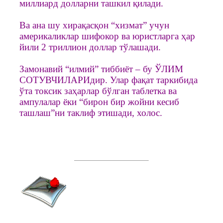
миллиард долларни ташкил қилади.
Ва ана шу хирақасқон “хизмат” учун
америкаликлар шифокор ва юристларга ҳар
йили 2 триллион доллар тўлашади.
Замонавий “илмий” тиббиёт – бу ЎЛИМ
СОТУВЧИЛАРИдир. Улар фақат таркибида
ўта токсик заҳарлар бўлган таблетка ва
ампулалар ёки “бирон бир жойни кесиб
ташлаш”ни таклиф этишади, холос.