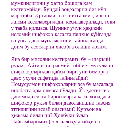
мумкинлигини у ҳатто бошига ҳам
келтирмайди. Бундай воқеаларни биз кўп
маротаба кўрганмиз ва эшитганмиз, инсон
жисми кесилаверилади, кесилаверилади, токи
у тавба қилмаса. Шунинг учун ҳақиқий
исломий шифокор касалга ташхис қўйганда
ва унга даво муолажасини тайинлаганда
доим бу асосларни ҳисобга олиши лозим.
Яна бир мисолни келтирамиз: бу – шаръий
руқъя. Айтингчи, расмий тиббиёт мусулмон
шифокорларидан қайси бири уни беморга
даво усули сифатида тайинлайди?
Номусулмон шифокорларни эса бу масалада
инобатга ҳам олмаса бўлади. Ўз ҳаётингиз
давомида сизга бирон марта касалхонадаги
шифокор руқъя билан даволанишни тавсия
этгнлигини эслай оласизми? Қуръон ва
ҳижама билан чи? Ҳолбуки булар
Пайғамбаримиз (соллаллоҳу алайҳи ва