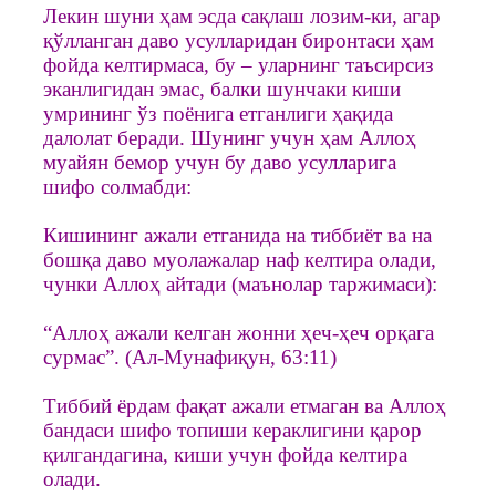
Лекин шуни ҳам эсда сақлаш лозим-ки, агар
қўлланган даво усулларидан биронтаси ҳам
фойда келтирмаса, бу – уларнинг таъсирсиз
эканлигидан эмас, балки шунчаки киши
умрининг ўз поёнига етганлиги ҳақида
далолат беради. Шунинг учун ҳам Аллоҳ
муайян бемор учун бу даво усулларига
шифо солмабди:
Кишининг ажали етганида на тиббиёт ва на
бошқа даво муолажалар наф келтира олади,
чунки Аллоҳ айтади (маънолар таржимаси):
“Аллоҳ ажали келган жонни ҳеч-ҳеч орқага
сурмас”. (Ал-Мунафиқун, 63:11)
Тиббий ёрдам фақат ажали етмаган ва Аллоҳ
бандаси шифо топиши кераклигини қарор
қилгандагина, киши учун фойда келтира
олади.