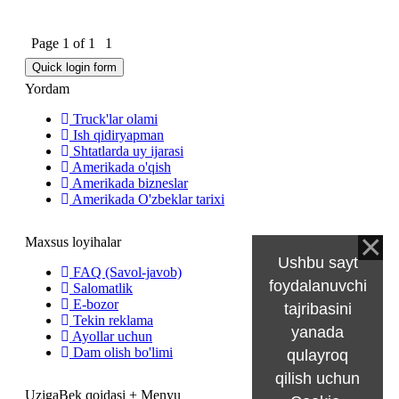
Page
1
of
1
1
Yordam
Truck'lar olami
Ish qidiryapman
Shtatlarda uy ijarasi
Amerikada o'qish
Amerikada bizneslar
Amerikada O'zbeklar tarixi
Maxsus loyihalar
Ushbu sayt
FAQ (Savol-javob)
foydalanuvchi
Salomatlik
E-bozor
tajribasini
Tekin reklama
yanada
Ayollar uchun
Dam olish bo'limi
qulayroq
qilish uchun
UzigaBek qoidasi + Menyu