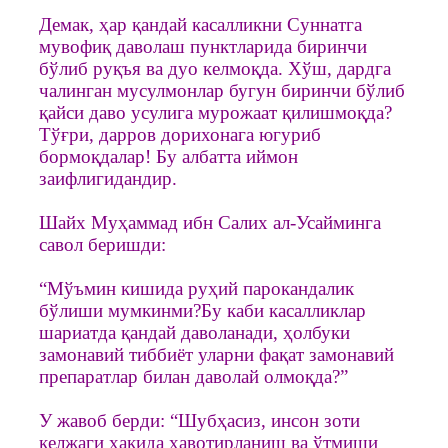
Демак, ҳар қандай касалликни Суннатга
мувофиқ даволаш пунктларида биринчи
бўлиб руқъя ва дуо келмоқда. Хўш, дардга
чалинган мусулмонлар бугун биринчи бўлиб
қайси даво усулига мурожаат қилишмоқда?
Тўғри, дарров дорихонага югуриб
бормоқдалар! Бу албатта иймон
заифлигидандир.
Шайх Муҳаммад ибн Салих ал-Усайминга
савол беришди:
“Мўъмин кишида руҳий парокандалик
бўлиши мумкинми?Бу каби касалликлар
шариатда қандай даволанади, ҳолбуки
замонавий тиббиёт уларни фақат замонавий
препаратлар билан даволай олмоқда?”
У жавоб берди: “Шубҳасиз, инсон зоти
келжаги ҳақида хавотирланиш ва ўтмиши