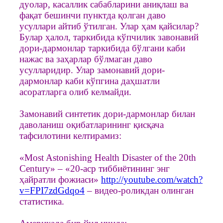
дуолар, касаллик сабабларини аниқлаш ва
фақат бешинчи пунктда қолган даво
усуллари айтиб ўтилган. Улар ҳам қайсилар?
Булар ҳалол, таркибида кўпчилик завонавий
дори-дармонлар таркибида бўлгани каби
нажас ва заҳарлар бўлмаган даво
усулларидир. Улар замонавий дори-
дармонлар каби кўпгина даҳшатли
асоратларга олиб келмайди.
Замонавий синтетик дори-дармонлар билан
даволаниш оқибатларининг қисқача
тафсилотини келтирамиз:
«Most Astonishing Health Disaster of the 20th
Century» – «20-аср тиббиётининг энг
ҳайратли фожиаси»
http://youtube.com/watch?
v=FPI7zdGdqo4
– видео-роликдан олинган
статистика.