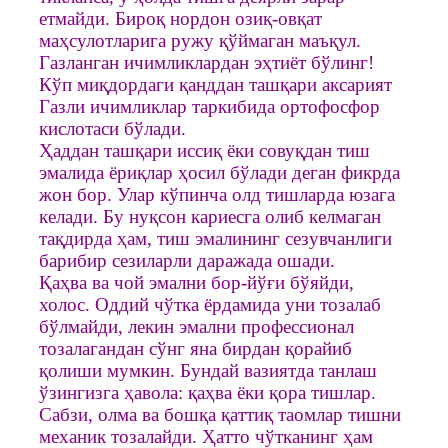
етмайди. Бироқ нордон озиқ-овқат
маҳсулотларига ружу қўймаган маъқул.
Газланган ичимликлардан эҳтиёт бўлинг!
Кўп миқдордаги қанддан ташқари аксарият
Газли ичимликлар таркибида ортофосфор
кислотаси бўлади.
Ҳаддан ташқари иссиқ ёки совуқдан тиш
эмалида ёриқлар ҳосил бўлади деган фикрда
жон бор. Улар кўпинча олд тишларда юзага
келади. Бу нуқсон кариесга олиб келмаган
тақдирда ҳам, тиш эмалининг сезувчанлиги
барибир сезиларли даражада ошади.
Қаҳва ва чой эмални бор-йўғи бўяйди,
холос. Оддий чўтка ёрдамида уни тозалаб
бўлмайди, лекин эмални профессионал
тозалагандан сўнг яна бирдан қорайиб
қолиши мумкин. Бундай вазиятда танлаш
ўзингизга ҳавола: қаҳва ёки қора тишлар.
Сабзи, олма ва бошқа қаттиқ таомлар тишни
механик тозалайди. Ҳатто чўтканинг ҳам