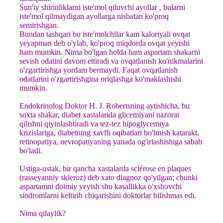
Sun'iy shirinliklarni iste'mol qiluvchi ayollar , bularni
iste'mol qilmaydigan ayollarga nisbatan ko'proq
semirishgan.
Bundan tashqari bu iste'molchilar kam kaloriyali ovqat
yeyapman deb o'ylab, ko'proq miqdorda ovqat yeyishi
ham mumkin. Nima bo'lgan holda ham aspartam shakarni
sevish odatini davom ettiradi va ovqatlanish ko'nikmalarini
o'zgartirishga yordam bermaydi. Faqat ovqatlanish
odatlarini o'zgartirishgina oriqlashga ko'maklashishi
mumkin.
Endokrinolog Doktor H. J. Robertsning aytishicha, bu
soxta shakar, diabet xastalarida glicemiyani nazorat
qilishni qiyinlashtiradi va tez-tez hipoglycemiya
krizislariga, diabetning xavfli oqibatlari bo'lmish katarakt,
retinopatiya, nevropatiyaning yanada og'irlashishiga sabab
bo'ladi.
Ustiga-ustak, bir qancha xastalarda sclérose en plaques
(rasseyanniy skleroz) deb xato diagnoz qo'yilgan; chunki
aspartamni doimiy yeyish shu kasallikka o'xshovchi
sindromlarni keltirib chiqarishini doktorlar bilishmas edi.
Nima qilaylik?