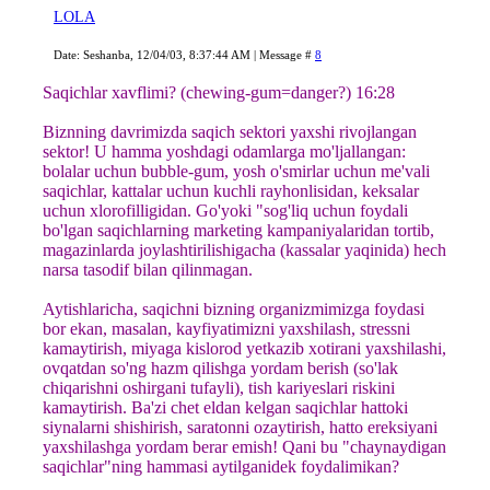
LOLA
Date: Seshanba, 12/04/03, 8:37:44 AM | Message #
8
Saqichlar xavflimi? (chewing-gum=danger?) 16:28
Biznning davrimizda saqich sektori yaxshi rivojlangan
sektor! U hamma yoshdagi odamlarga mo'ljallangan:
bolalar uchun bubble-gum, yosh o'smirlar uchun me'vali
saqichlar, kattalar uchun kuchli rayhonlisidan, keksalar
uchun xlorofilligidan. Go'yoki "sog'liq uchun foydali
bo'lgan saqichlarning marketing kampaniyalaridan tortib,
magazinlarda joylashtirilishigacha (kassalar yaqinida) hech
narsa tasodif bilan qilinmagan.
Aytishlaricha, saqichni bizning organizmimizga foydasi
bor ekan, masalan, kayfiyatimizni yaxshilash, stressni
kamaytirish, miyaga kislorod yetkazib xotirani yaxshilashi,
ovqatdan so'ng hazm qilishga yordam berish (so'lak
chiqarishni oshirgani tufayli), tish kariyeslari riskini
kamaytirish. Ba'zi chet eldan kelgan saqichlar hattoki
siynalarni shishirish, saratonni ozaytirish, hatto ereksiyani
yaxshilashga yordam berar emish! Qani bu "chaynaydigan
saqichlar"ning hammasi aytilganidek foydalimikan?