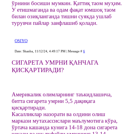
ўрнини босиши мумкин. Қаттиқ таом муҳим.
У етишмаганда ва одам фақат юмшоқ таом
билан озиқланганда тишни суякда ушлаб
турувчи пайлар заифлашиб қолади.
OSIYO
Date: Shanba, 11/12/24, 4:49:17 PM | Message #
6
СИГАРЕТА УМРНИ ҚАНЧАГА
ҚИСҚАРТИРАДИ?
Америкалик олимларнинг таъкидлашича,
битта сигарета умрни 5,5 дақиқага
қисқартиради.
Касалликлар назорати ва олдини олиш
маркази мутахассислари маълумотига кўра,
ўртача кашанда кунига 14-18 дона сигарета
чекади ва шу туфайли умрининг 13-14