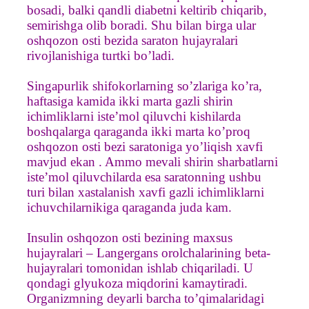
bosadi, balki qandli diabetni keltirib chiqarib,
semirishga olib boradi. Shu bilan birga ular
oshqozon osti bezida saraton hujayralari
rivojlanishiga turtki bo’ladi.
Singapurlik shifokorlarning so’zlariga ko’ra,
haftasiga kamida ikki marta gazli shirin
ichimliklarni iste’mol qiluvchi kishilarda
boshqalarga qaraganda ikki marta ko’proq
oshqozon osti bezi saratoniga yo’liqish xavfi
mavjud ekan . Ammo mevali shirin sharbatlarni
iste’mol qiluvchilarda esa saratonning ushbu
turi bilan xastalanish xavfi gazli ichimliklarni
ichuvchilarnikiga qaraganda juda kam.
Insulin oshqozon osti bezining maxsus
hujayralari – Langergans orolchalarining beta-
hujayralari tomonidan ishlab chiqariladi. U
qondagi glyukoza miqdorini kamaytiradi.
Organizmning deyarli barcha to’qimalaridagi