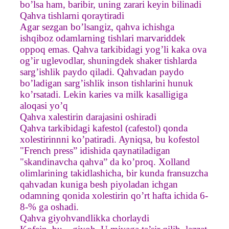
bo’lsa ham, baribir, uning zarari keyin bilinadi
Qahva tishlarni qoraytiradi
Agar sezgan bo’lsangiz, qahva ichishga
ishqiboz odamlarning tishlari marvariddek
oppoq emas. Qahva tarkibidagi yog’li kaka ova
og’ir uglevodlar, shuningdek shaker tishlarda
sarg’ishlik paydo qiladi. Qahvadan paydo
bo’ladigan sarg’ishlik inson tishlarini hunuk
ko’rsatadi. Lekin karies va milk kasalligiga
aloqasi yo’q
Qahva xalestirin darajasini oshiradi
Qahva tarkibidagi kafestol (cafestol) qonda
xolestirinnni ko’patiradi. Ayniqsa, bu kofestol
"French press” idishida qaynatiladigan
"skandinavcha qahva” da ko’proq. Xolland
olimlarining takidlashicha, bir kunda fransuzcha
qahvadan kuniga besh piyoladan ichgan
odamning qonida xolestirin qo’rt hafta ichida 6-
8-% ga oshadi.
Qahva giyohvandlikka chorlaydi