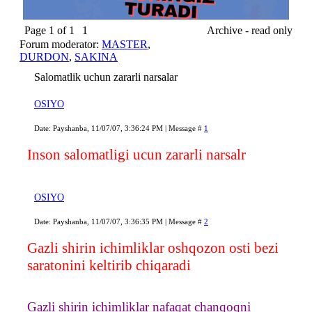
Page
1
of
1
1
Archive - read only
Forum moderator:
MASTER
,
DURDON
,
SAKINA
Salomatlik uchun zararli narsalar
OSIYO
Date: Payshanba, 11/07/07, 3:36:24 PM | Message #
1
Inson salomatligi ucun zararli narsalr
OSIYO
Date: Payshanba, 11/07/07, 3:36:35 PM | Message #
2
Gazli shirin ichimliklar oshqozon osti bezi
saratonini keltirib chiqaradi
Gazli shirin ichimliklar nafaqat chanqoqni