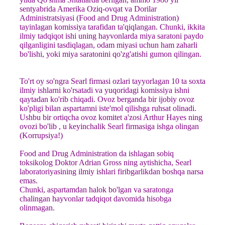
sentyabrida Amerika Oziq-ovqat va Dorilar
Administratsiyasi (Food and Drug Administration)
tayinlagan komissiya tarafidan ta'qiqlangan. Chunki, ikkita
ilmiy tadqiqot ishi uning hayvonlarda miya saratoni paydo
qilganligini tasdiqlagan, odam miyasi uchun ham zaharli
bo'lishi, yoki miya saratonini qo'zg'atishi gumon qilingan.
To'rt oy so'ngra Searl firmasi ozlari tayyorlagan 10 ta soxta
ilmiy ishlarni ko'rsatadi va yuqoridagi komissiya ishni
qaytadan ko'rib chiqadi. Ovoz berganda bir ijobiy ovoz
ko'pligi bilan aspartamni iste'mol qilishga ruhsat olinadi.
Ushbu bir ortiqcha ovoz komitet a'zosi Arthur Hayes ning
ovozi bo'lib , u keyinchalik Searl firmasiga ishga olingan
(Korrupsiya!)
Food and Drug Administration da ishlagan sobiq
toksikolog Doktor Adrian Gross ning aytishicha, Searl
laboratoriyasining ilmiy ishlari firibgarlikdan boshqa narsa
emas.
Chunki, aspartamdan halok bo'lgan va saratonga
chalingan hayvonlar tadqiqot davomida hisobga
olinmagan.