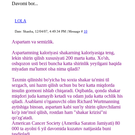
Davomi bor...
LOLA
Date: Shanba, 12/04/07, 4:49:34 PM | Message #
10
Aspartam va semizlik.
Aspartamning kaloriyasi shakarning kaloriyasiga teng,
lekin shirin qilish xususiyati 200 marta katta. Xo'sh,
oshqozon usti bezi buncha katta shirinlik yeyilgani haqida
miyadan ma'lumot olsa nima qiladi?
Taxmin qilinishi bo'yicha bu soxta shakar ta'mini til
sezgach, uni hazm qilish uchun bu bez katta miqdorda
insulin gormoni ishlab chiqaradi. Oqibatda, qonda shakar
miqdori juda kamayib ketadi va odam juda katta ochlik his
qiladi. Asablarni o'rganuvchi olim Richard Wurtmanning
aytishiga binoan, aspartam kabi sun'iy shirin qiluvchilarni
ko'p iste'mol qilish, rostdan ham "shakar krizisi"ni
qo'zg'atadi.
American Cancer Society (Amerika Saraton Jamiyati) 80
000 ta ayolni 6 yil davomida kuzatuv natijasida buni
tasdiqladi.