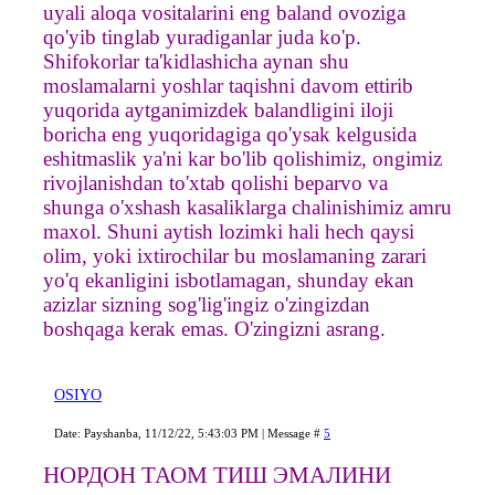
uyali aloqa vositalarini eng baland ovoziga
qo'yib tinglab yuradiganlar juda ko'p.
Shifokorlar ta'kidlashicha aynan shu
moslamalarni yoshlar taqishni davom ettirib
yuqorida aytganimizdek balandligini iloji
boricha eng yuqoridagiga qo'ysak kelgusida
eshitmaslik ya'ni kar bo'lib qolishimiz, ongimiz
rivojlanishdan to'xtab qolishi beparvo va
shunga o'xshash kasaliklarga chalinishimiz amru
maxol. Shuni aytish lozimki hali hech qaysi
olim, yoki ixtirochilar bu moslamaning zarari
yo'q ekanligini isbotlamagan, shunday ekan
azizlar sizning sog'lig'ingiz o'zingizdan
boshqaga kerak emas. O'zingizni asrang.
OSIYO
Date: Payshanba, 11/12/22, 5:43:03 PM | Message #
5
НОРДОН ТАОМ ТИШ ЭМАЛИНИ