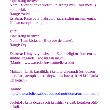
Tipi: Rang beruvchi;
Nomi: Xlorofillar va xlorofillinlarning misli (mis metali)
komplekti;
Rangi: Yashil.
Eslatma: Kimyoviy mahsulot. Zararsizligi ma'lum emas.
Undan uzoqda turing.
E171
Tipi: Rang beruvchi;
Nomi: Titan bioksidi (Bioxyde de titane);
Rangi: Oq.
Eslatma: Kimyoviy mahsulot. Zararsizligi ma'lum emas.
shubhalanganda uzoq turgan ma'qul.
(Manba : www.medecinesnaturelles.com)
Maltitol : Ichak kasalliklari keltirib chiqaradi (oshqozon
og'riqlari, aérophagie (oshqozonda havo), ba'zi kishilarda
ich ketishi).
(Manba :
http://lowcarbdiets.about.com/od/nutrition/a/maltitol.htm
)
Sorbitol : katta dozada ich ketishlar va ozib ketishga olilb
keladi.