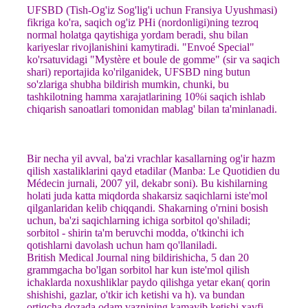
UFSBD (Tish-Og'iz Sog'lig'i uchun Fransiya Uyushmasi)
fikriga ko'ra, saqich og'iz PHi (nordonligi)ning tezroq
normal holatga qaytishiga yordam beradi, shu bilan
kariyeslar rivojlanishini kamytiradi. "Envoé Special"
ko'rsatuvidagi "Mystère et boule de gomme" (sir va saqich
shari) reportajida ko'rilganidek, UFSBD ning butun
so'zlariga shubha bildirish mumkin, chunki, bu
tashkilotning hamma xarajatlarining 10%i saqich ishlab
chiqarish sanoatlari tomonidan mablag' bilan ta'minlanadi.
Bir necha yil avval, ba'zi vrachlar kasallarning og'ir hazm
qilish xastaliklarini qayd etadilar (Manba: Le Quotidien du
Médecin jurnali, 2007 yil, dekabr soni). Bu kishilarning
holati juda katta miqdorda shakarsiz saqichlarni iste'mol
qilganlaridan kelib chiqqandi. Shakarning o'rnini bosish
uchun, ba'zi saqichlarning ichiga sorbitol qo'shiladi;
sorbitol - shirin ta'm beruvchi modda, o'tkinchi ich
qotishlarni davolash uchun ham qo'llaniladi.
British Medical Journal ning bildirishicha, 5 dan 20
grammgacha bo'lgan sorbitol har kun iste'mol qilish
ichaklarda noxushliklar paydo qilishga yetar ekan( qorin
shishishi, gazlar, o'tkir ich ketishi va h). va bundan
ortiqcha dozada odam vaznining kamayib ketishi xavfi