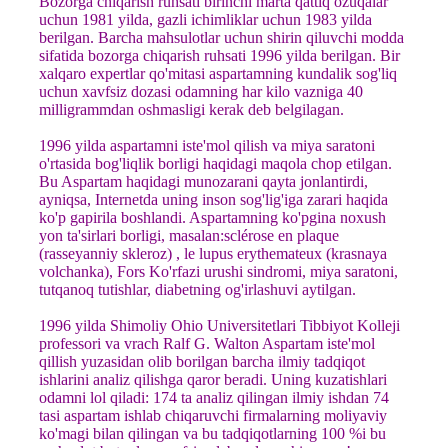
Bozorga chiqarish ruhsati birinchi marta qattiq ozuqalar
uchun 1981 yilda, gazli ichimliklar uchun 1983 yilda
berilgan. Barcha mahsulotlar uchun shirin qiluvchi modda
sifatida bozorga chiqarish ruhsati 1996 yilda berilgan. Bir
xalqaro expertlar qo'mitasi aspartamning kundalik sog'liq
uchun xavfsiz dozasi odamning har kilo vazniga 40
milligrammdan oshmasligi kerak deb belgilagan.
1996 yilda aspartamni iste'mol qilish va miya saratoni
o'rtasida bog'liqlik borligi haqidagi maqola chop etilgan.
Bu Aspartam haqidagi munozarani qayta jonlantirdi,
ayniqsa, Internetda uning inson sog'lig'iga zarari haqida
ko'p gapirila boshlandi. Aspartamning ko'pgina noxush
yon ta'sirlari borligi, masalan:sclérose en plaque
(rasseyanniy skleroz) , le lupus erythemateux (krasnaya
volchanka), Fors Ko'rfazi urushi sindromi, miya saratoni,
tutqanoq tutishlar, diabetning og'irlashuvi aytilgan.
1996 yilda Shimoliy Ohio Universitetlari Tibbiyot Kolleji
professori va vrach Ralf G. Walton Aspartam iste'mol
qillish yuzasidan olib borilgan barcha ilmiy tadqiqot
ishlarini analiz qilishga qaror beradi. Uning kuzatishlari
odamni lol qiladi: 174 ta analiz qilingan ilmiy ishdan 74
tasi aspartam ishlab chiqaruvchi firmalarning moliyaviy
ko'magi bilan qilingan va bu tadqiqotlarning 100 %i bu