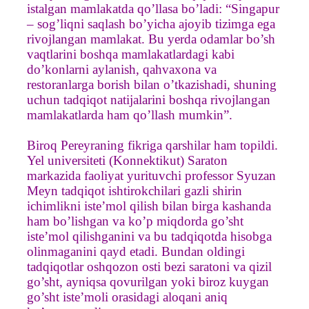
istalgan mamlakatda qo’llasa bo’ladi: “Singapur
– sog’liqni saqlash bo’yicha ajoyib tizimga ega
rivojlangan mamlakat. Bu yerda odamlar bo’sh
vaqtlarini boshqa mamlakatlardagi kabi
do’konlarni aylanish, qahvaxona va
restoranlarga borish bilan o’tkazishadi, shuning
uchun tadqiqot natijalarini boshqa rivojlangan
mamlakatlarda ham qo’llash mumkin”.
Biroq Pereyraning fikriga qarshilar ham topildi.
Yel universiteti (Konnektikut) Saraton
markazida faoliyat yurituvchi professor Syuzan
Meyn tadqiqot ishtirokchilari gazli shirin
ichimlikni iste’mol qilish bilan birga kashanda
ham bo’lishgan va ko’p miqdorda go’sht
iste’mol qilishganini va bu tadqiqotda hisobga
olinmaganini qayd etadi. Bundan oldingi
tadqiqotlar oshqozon osti bezi saratoni va qizil
go’sht, ayniqsa qovurilgan yoki biroz kuygan
go’sht iste’moli orasidagi aloqani aniq