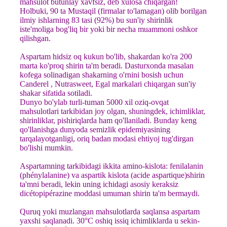
mahsulot butunlay xavfsiz, deb xulosa chiqargan!
Holbuki, 90 ta Mustaqil (firmalar to'lamagan) olib borilgan
ilmiy ishlarning 83 tasi (92%) bu sun'iy shirinlik
iste'moliga bog'liq bir yoki bir necha muammoni oshkor
qilishgan.
Aspartam hidsiz oq kukun bo'lib, shakardan ko'ra 200
marta ko'proq shirin ta'm beradi. Dasturxonda masalan
kofega solinadigan shakarning o'rnini bosish uchun
Canderel , Nutrasweet, Egal markalari chiqargan sun'iy
shakar sifatida sotiladi.
Dunyo bo'ylab turli-tuman 5000 xil oziq-ovqat
mahsulotlari tarkibidan joy olgan, shuningdek, ichimliklar,
shirinliklar, pishiriqlarda ham qo'llaniladi. Bunday keng
qo'llanishga dunyoda semizlik epidemiyasining
tarqalayotganligi, oriq badan modasi ehtiyoj tug'dirgan
bo'lishi mumkin.
Aspartamning tarkibidagi ikkita amino-kislota: fenilalanin
(phénylalanine) va aspartik kislota (acide aspartique)shirin
ta'mni beradi, lekin uning ichidagi asosiy keraksiz
dicétopipérazine moddasi umuman shirin ta'm bermaydi.
Quruq yoki muzlangan mahsulotlarda saqlansa aspartam
yaxshi saqlanadi. 30°C oshiq issiq ichimliklarda u sekin-