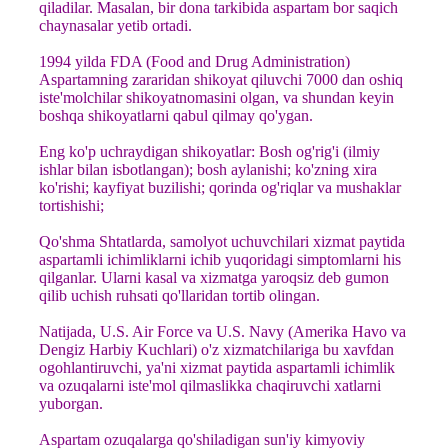
qiladilar. Masalan, bir dona tarkibida aspartam bor saqich
chaynasalar yetib ortadi.
1994 yilda FDA (Food and Drug Administration)
Aspartamning zararidan shikoyat qiluvchi 7000 dan oshiq
iste'molchilar shikoyatnomasini olgan, va shundan keyin
boshqa shikoyatlarni qabul qilmay qo'ygan.
Eng ko'p uchraydigan shikoyatlar: Bosh og'rig'i (ilmiy
ishlar bilan isbotlangan); bosh aylanishi; ko'zning xira
ko'rishi; kayfiyat buzilishi; qorinda og'riqlar va mushaklar
tortishishi;
Qo'shma Shtatlarda, samolyot uchuvchilari xizmat paytida
aspartamli ichimliklarni ichib yuqoridagi simptomlarni his
qilganlar. Ularni kasal va xizmatga yaroqsiz deb gumon
qilib uchish ruhsati qo'llaridan tortib olingan.
Natijada, U.S. Air Force va U.S. Navy (Amerika Havo va
Dengiz Harbiy Kuchlari) o'z xizmatchilariga bu xavfdan
ogohlantiruvchi, ya'ni xizmat paytida aspartamli ichimlik
va ozuqalarni iste'mol qilmaslikka chaqiruvchi xatlarni
yuborgan.
Aspartam ozuqalarga qo'shiladigan sun'iy kimyoviy