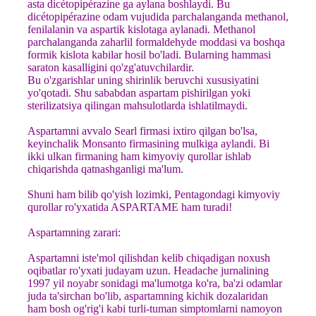
asta dicétopipérazine ga aylana boshlaydi. Bu
dicétopipérazine odam vujudida parchalanganda methanol,
fenilalanin va aspartik kislotaga aylanadi. Methanol
parchalanganda zaharlil formaldehyde moddasi va boshqa
formik kislota kabilar hosil bo'ladi. Bularning hammasi
saraton kasalligini qo'zg'atuvchilardir.
Bu o'zgarishlar uning shirinlik beruvchi xususiyatini
yo'qotadi. Shu sababdan aspartam pishirilgan yoki
sterilizatsiya qilingan mahsulotlarda ishlatilmaydi.
Aspartamni avvalo Searl firmasi ixtiro qilgan bo'lsa,
keyinchalik Monsanto firmasining mulkiga aylandi. Bi
ikki ulkan firmaning ham kimyoviy qurollar ishlab
chiqarishda qatnashganligi ma'lum.
Shuni ham bilib qo'yish lozimki, Pentagondagi kimyoviy
qurollar ro'yxatida ASPARTAME ham turadi!
Aspartamning zarari:
Aspartamni iste'mol qilishdan kelib chiqadigan noxush
oqibatlar ro'yxati judayam uzun. Headache jurnalining
1997 yil noyabr sonidagi ma'lumotga ko'ra, ba'zi odamlar
juda ta'sirchan bo'lib, aspartamning kichik dozalaridan
ham bosh og'rig'i kabi turli-tuman simptomlarni namoyon