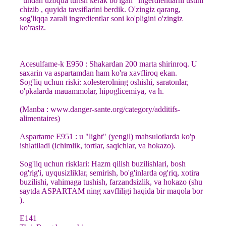
"undan uzoqda turish kerak bo'lgan" ingerdientlarni ustini
chizib , quyida tavsiflarini berdik. O'zingiz qarang,
sog'liqqa zarali ingredientlar soni ko'pligini o'zingiz
ko'rasiz.
Acesulfame-k E950 : Shakardan 200 marta shirinroq. U
saxarin va aspartamdan ham ko'ra xavfliroq ekan.
Sog'liq uchun riski: xolesterolning oshishi, saratonlar,
o'pkalarda mauammolar, hipoglicemiya, va h.
(Manba : www.danger-sante.org/category/additifs-
alimentaires)
Aspartame E951 : u "light" (yengil) mahsulotlarda ko'p
ishlatiladi (ichimlik, tortlar, saqichlar, va hokazo).
Sog'liq uchun risklari: Hazm qilish buzilishlari, bosh
og'rig'i, uyqusizliklar, semirish, bo'g'inlarda og'riq, xotira
buzilishi, vahimaga tushish, farzandsizlik, va hokazo (shu
saytda ASPARTAM ning xavfliligi haqida bir maqola bor
).
E141