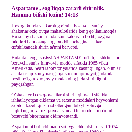
Aspartame , sog'liqqa zararli shirinlik.
Hamma bilishi lozim! 14:13
Hozirgi kunda shakarning o'rnini bosuvchi sun'iy
shakarlar oziq-ovqat mahsulotlarida keng qo'llanilmoqda.
Bu sun'iy shakarlar juda kam kaloriyali bo'lib, ozgina
miqdori ham ozuqalarga xuddi anchagina shakar
qo'shilgandak shirin ta'mni beryapti.
Bulardan eng asosiysi ASPARTAME bo'llib, u shirin ta'm
beruvchi sun'iy kimyoviy modda sifatida 1965 yilda
Amerikada, Searl laboratoriyalarida kashf qilingan, olimlar
aslida oshqozon yarasiga qarshi dori qidirayotganlarida
hosil bo'lgan kimyoviy moddaning juda shirinligini
payqashgan.
O'sha davrda oziq-ovqatlarni shirin qiluvchi sifatida
ishlatilayotgan ciklamat va saxarin moddalari hayvonlarni
saraton kasali qilishi isbotlangani tufayli sotuvga
taqiqlangan; va oziq-ovqat sanoati bu moddalar o'rnini
bosuvchi biror narsa qidirayotgandi.
Aspartamni birinchi marta sotuvga chiqarish ruhsati 1974
yilda Qo'shma Shtatlarda berilgan, ammo 1980 yil