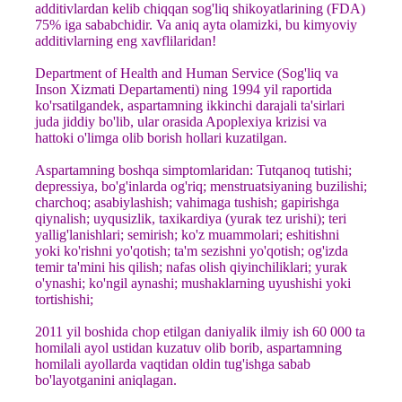
additivlardan kelib chiqqan sog'liq shikoyatlarining (FDA)
75% iga sababchidir. Va aniq ayta olamizki, bu kimyoviy
additivlarning eng xavflilaridan!
Department of Health and Human Service (Sog'liq va
Inson Xizmati Departamenti) ning 1994 yil raportida
ko'rsatilgandek, aspartamning ikkinchi darajali ta'sirlari
juda jiddiy bo'lib, ular orasida Apoplexiya krizisi va
hattoki o'limga olib borish hollari kuzatilgan.
Aspartamning boshqa simptomlaridan: Tutqanoq tutishi;
depressiya, bo'g'inlarda og'riq; menstruatsiyaning buzilishi;
charchoq; asabiylashish; vahimaga tushish; gapirishga
qiynalish; uyqusizlik, taxikardiya (yurak tez urishi); teri
yallig'lanishlari; semirish; ko'z muammolari; eshitishni
yoki ko'rishni yo'qotish; ta'm sezishni yo'qotish; og'izda
temir ta'mini his qilish; nafas olish qiyinchiliklari; yurak
o'ynashi; ko'ngil aynashi; mushaklarning uyushishi yoki
tortishishi;
2011 yil boshida chop etilgan daniyalik ilmiy ish 60 000 ta
homilali ayol ustidan kuzatuv olib borib, aspartamning
homilali ayollarda vaqtidan oldin tug'ishga sabab
bo'layotganini aniqlagan.