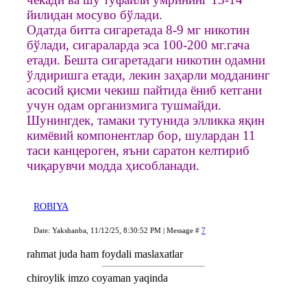
йилидан мосуво бўлади.
Одатда битта сигаретада 8-9 мг никотин
бўлади, сигараларда эса 100-200 мг.гача
етади. Бешта сигаретадаги никотин одамни
ўлдиришга етади, лекин заҳарли модданинг
асосий қисми чекиш пайтида ёниб кетгани
учун одам организмига тушмайди.
Шунингдек, тамаки тутунида элликка яқин
кимёвий компонентлар бор, шулардан 11
таси канцероген, яъни саратон келтириб
чиқарувчи модда ҳисобланади.
ROBIYA
Date: Yakshanba, 11/12/25, 8:30:52 PM | Message #
7
rahmat juda ham foydali maslaxatlar
chiroylik imzo coyaman yaqinda