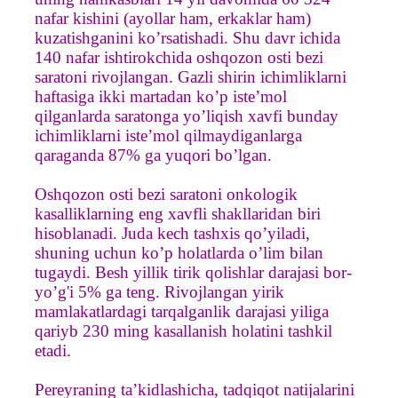
nafar kishini (ayollar ham, erkaklar ham)
kuzatishganini ko’rsatishadi. Shu davr ichida
140 nafar ishtirokchida oshqozon osti bezi
saratoni rivojlangan. Gazli shirin ichimliklarni
haftasiga ikki martadan ko’p iste’mol
qilganlarda saratonga yo’liqish xavfi bunday
ichimliklarni iste’mol qilmaydiganlarga
qaraganda 87% ga yuqori bo’lgan.
Oshqozon osti bezi saratoni onkologik
kasalliklarning eng xavfli shakllaridan biri
hisoblanadi. Juda kech tashxis qo’yiladi,
shuning uchun ko’p holatlarda o’lim bilan
tugaydi. Besh yillik tirik qolishlar darajasi bor-
yo’g'i 5% ga teng. Rivojlangan yirik
mamlakatlardagi tarqalganlik darajasi yiliga
qariyb 230 ming kasallanish holatini tashkil
etadi.
Pereyraning ta’kidlashicha, tadqiqot natijalarini