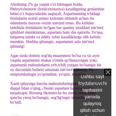
Aholining 2% ga yaqini o'zi bilmagan holda,
Phénylcétonurie (fenilcetonuriya) kasalligining genlaridan
birini o'z hujayralarida saqlaydi. Aspartamning ichidagi
fenilalanin nomli amino kislotani ishlatish uchun bu
odamlarda maxsus enzim mavjud emas. Bu kishilar
tarkibida fenilalanin bo'lgan har qanday moddani iste'mol
qilishlari mumkinmas, aspartam ham shu qatorda. Yo'qsa,
tutqanoq tutishi va jiddiy ruhiy kasalliklarga olib kelishi
mumkin. Shubha qilsangiz, aspartamni aslo iste'mol
qilmang!
Agar sizda doimiy sog'liq muammosi bo'lsa va siz ayni
vaqtda aspartamni shakar o'rnida qo'llanayotgan yoki,
aspartamli mahsulotlarni yeb-ichib yurgan bo'lsangiz bir
oy davomida bularni umuman iste'mol qilmang. Va
simptomlaringiz yo'qoladimi, yo'qmi, kuzating.
Ushbu sayt
foydalanuvchi
Xarid qilayotga barcha mahsulotlaringizning etiketkalarini
diqqat bilan o'qing, chunki aspartam hamma joyda
tajribasini
tarqalyapti. Bizning fikrimizcha bu sun'iy additivdan
yanada
qancha yiroq bo'lsangiz, sog'lig'ingiz shuncha yaxshi
bo'ladi.
qulayroq
qilish uchun