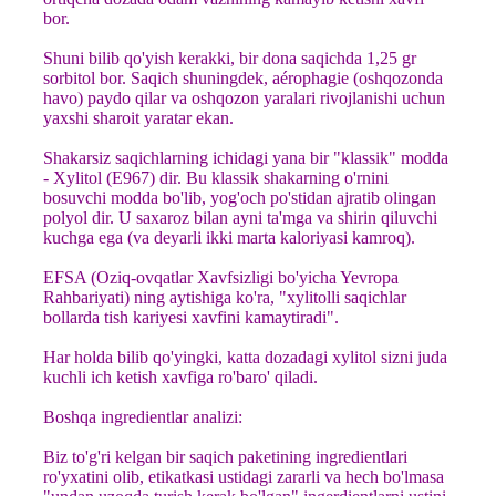
bor.
Shuni bilib qo'yish kerakki, bir dona saqichda 1,25 gr
sorbitol bor. Saqich shuningdek, aérophagie (oshqozonda
havo) paydo qilar va oshqozon yaralari rivojlanishi uchun
yaxshi sharoit yaratar ekan.
Shakarsiz saqichlarning ichidagi yana bir "klassik" modda
- Xylitol (E967) dir. Bu klassik shakarning o'rnini
bosuvchi modda bo'lib, yog'och po'stidan ajratib olingan
polyol dir. U saxaroz bilan ayni ta'mga va shirin qiluvchi
kuchga ega (va deyarli ikki marta kaloriyasi kamroq).
EFSA (Oziq-ovqatlar Xavfsizligi bo'yicha Yevropa
Rahbariyati) ning aytishiga ko'ra, "xylitolli saqichlar
bollarda tish kariyesi xavfini kamaytiradi".
Har holda bilib qo'yingki, katta dozadagi xylitol sizni juda
kuchli ich ketish xavfiga ro'baro' qiladi.
Boshqa ingredientlar analizi:
Biz to'g'ri kelgan bir saqich paketining ingredientlari
ro'yxatini olib, etikatkasi ustidagi zararli va hech bo'lmasa