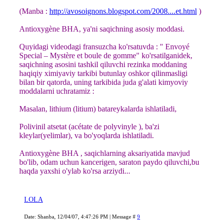
(Manba :
http://avosoignons.blogspot.com/2008....et.html
)
Antioxygène BHA, ya'ni saqichning asosiy moddasi.
Quyidagi videodagi fransuzcha ko'rsatuvda : " Envoyé
Special – Mystère et boule de gomme" ko'rsatilganidek,
saqichning asosini tashkil qiluvchi rezinka moddaning
haqiqiy ximiyaviy tarkibi butunlay oshkor qilinmasligi
bilan bir qatorda, uning tarkibida juda g'alati kimyoviy
moddalarni uchratamiz :
Masalan, lithium (litium) batareykalarda ishlatiladi,
Polivinil atsetat (acétate de polyvinyle ), ba'zi
kleylar(yelimlar), va bo'yoqlarda ishlatiladi.
Antioxygène BHA , saqichlarning aksariyatida mavjud
bo'lib, odam uchun kancerigen, saraton paydo qiluvchi,
bu
haqda yaxshi o'ylab ko'rsa arziydi...
LOLA
Date: Shanba, 12/04/07, 4:47:26 PM | Message #
9