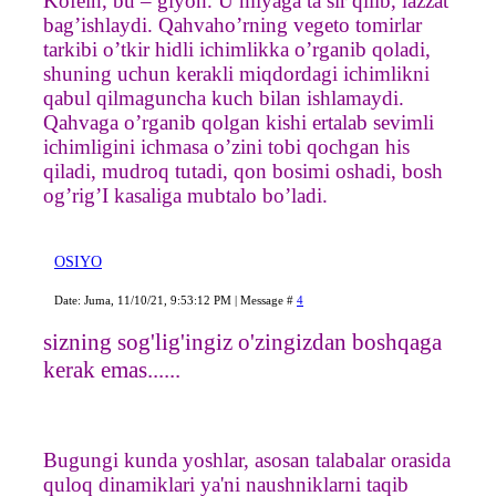
Kofein, bu – giyoh. U miyaga ta’sir qilib, lazzat
bag’ishlaydi. Qahvaho’rning vegeto tomirlar
tarkibi o’tkir hidli ichimlikka o’rganib qoladi,
shuning uchun kerakli miqdordagi ichimlikni
qabul qilmaguncha kuch bilan ishlamaydi.
Qahvaga o’rganib qolgan kishi ertalab sevimli
ichimligini ichmasa o’zini tobi qochgan his
qiladi, mudroq tutadi, qon bosimi oshadi, bosh
og’rig’I kasaliga mubtalo bo’ladi.
OSIYO
Date: Juma, 11/10/21, 9:53:12 PM | Message #
4
sizning sog'lig'ingiz o'zingizdan boshqaga
kerak emas......
Bugungi kunda yoshlar, asosan talabalar orasida
quloq dinamiklari ya'ni naushniklarni taqib