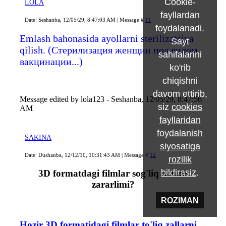
Cookie-
LOLA
fayllardan
Date: Seshanba, 12/05/29, 8:47:03 AM | Message #
11
foydalanadi.
Emlash bahonasida ayollarni sterilizatsiya
Sayt
qilish. (Стерилизация женщин под видом
sahifalarini
вакцинации...)
ko'rib
chiqishni
davom ettirib,
Message edited by
lola123
-
Seshanba, 12/05/29, 8:47:56
siz
cookies
AM
fayllaridan
foydalanish
SAKINA
siyosatiga
Date: Dushanba, 12/12/10, 10:31:43 AM | Message #
12
rozilik
bildirasiz
.
3D formatdagi filmlar sog'liq uchun
zararlimi?
ROZIMAN
Hozir 3D formatidagi filmlar to'liq zallarni