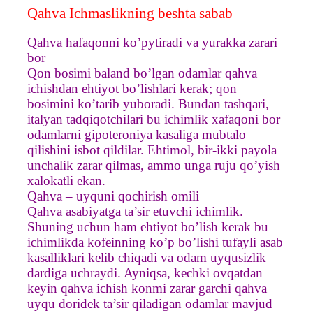
Qahva Ichmaslikning beshta sabab
Qahva hafaqonni ko’pytiradi va yurakka zarari
bor
Qon bosimi baland bo’lgan odamlar qahva
ichishdan ehtiyot bo’lishlari kerak; qon
bosimini ko’tarib yuboradi. Bundan tashqari,
italyan tadqiqotchilari bu ichimlik xafaqoni bor
odamlarni gipoteroniya kasaliga mubtalo
qilishini isbot qildilar. Ehtimol, bir-ikki payola
unchalik zarar qilmas, ammo unga ruju qo’yish
xalokatli ekan.
Qahva – uyquni qochirish omili
Qahva asabiyatga ta’sir etuvchi ichimlik.
Shuning uchun ham ehtiyot bo’lish kerak bu
ichimlikda kofeinning ko’p bo’lishi tufayli asab
kasalliklari kelib chiqadi va odam uyqusizlik
dardiga uchraydi. Ayniqsa, kechki ovqatdan
keyin qahva ichish konmi zarar garchi qahva
uyqu doridek ta’sir qiladigan odamlar mavjud