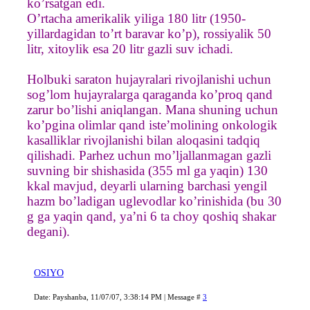
ko’rsatgan edi.
O’rtacha amerikalik yiliga 180 litr (1950-
yillardagidan to’rt baravar ko’p), rossiyalik 50
litr, xitoylik esa 20 litr gazli suv ichadi.
Holbuki saraton hujayralari rivojlanishi uchun
sog’lom hujayralarga qaraganda ko’proq qand
zarur bo’lishi aniqlangan. Mana shuning uchun
ko’pgina olimlar qand iste’molining onkologik
kasalliklar rivojlanishi bilan aloqasini tadqiq
qilishadi. Parhez uchun mo’ljallanmagan gazli
suvning bir shishasida (355 ml ga yaqin) 130
kkal mavjud, deyarli ularning barchasi yengil
hazm bo’ladigan uglevodlar ko’rinishida (bu 30
g ga yaqin qand, ya’ni 6 ta choy qoshiq shakar
degani).
OSIYO
Date: Payshanba, 11/07/07, 3:38:14 PM | Message #
3