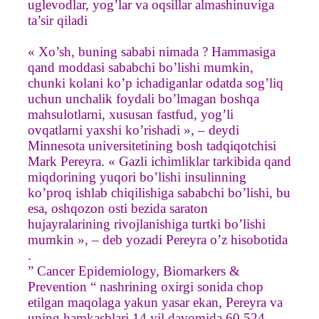
uglevodlar, yog’lar va oqsillar almashinuviga
ta’sir qiladi
« Xo’sh, buning sababi nimada ? Hammasiga
qand moddasi sababchi bo’lishi mumkin,
chunki kolani ko’p ichadiganlar odatda sog’liq
uchun unchalik foydali bo’lmagan boshqa
mahsulotlarni, xususan fastfud, yog’li
ovqatlarni yaxshi ko’rishadi », – deydi
Minnesota universitetining bosh tadqiqotchisi
Mark Pereyra. « Gazli ichimliklar tarkibida qand
miqdorining yuqori bo’lishi insulinning
ko’proq ishlab chiqilishiga sababchi bo’lishi, bu
esa, oshqozon osti bezida saraton
hujayralarining rivojlanishiga turtki bo’lishi
mumkin », – deb yozadi Pereyra o’z hisobotida
.
” Cancer Epidemiology, Biomarkers &
Prevention “ nashrining oxirgi sonida chop
etilgan maqolaga yakun yasar ekan, Pereyra va
uning hamkasblari 14 yil davomida 60 524