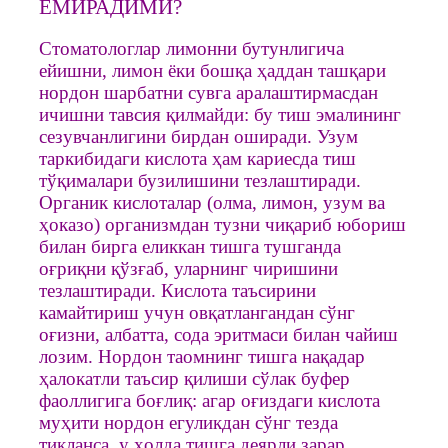
ЕМИРАДИМИ?
Стоматологлар лимонни бутунлигича
ейишни, лимон ёки бошқа ҳаддан ташқари
нордон шарбатни сувга аралаштирмасдан
ичишни тавсия қилмайди: бу тиш эмалининг
сезувчанлигини бирдан оширади. Узум
таркибидаги кислота ҳам кариесда тиш
тўқималари бузилишини тезлаштиради.
Органик кислоталар (олма, лимон, узум ва
ҳоказо) организмдан тузни чиқариб юбориш
билан бирга еликкан тишга тушганда
оғриқни қўзғаб, уларнинг чиришини
тезлаштиради. Кислота таъсирини
камайтириш учун овқатлангандан сўнг
оғизни, албатта, сода эритмаси билан чайиш
лозим. Нордон таомнинг тишга нақадар
ҳалокатли таъсир қилиши сўлак буфер
фаоллигига боғлиқ: агар оғиздаги кислота
муҳити нордон егуликдан сўнг тезда
тикланса, у ҳолда тишга деярли зарар