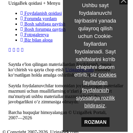
UzigaBek qoidasi + Menyu
Ushbu sayt
foydalanuvchi
Foydalanish qoidasi
Forumda yordam
tajribasini yanada
Bosh sahifaga qaytish
qulayroq qilish
Bosh forumga qaytish
Fotogalereya
uchun Cookie-
Biz bilan aloqa
fayllardan
foydalanadi. Sayt
sahifalarini ko'rib
Saytda e'lon qilingan materiallardan foydalanish, nusxa
chiqishni davom
ko‘chirish va qayta chop etish
UzigaBek.com
manbasi
ettirib, siz
cookies
ko‘rsatilgan holda amalga oshirilishi mumkin.
fayllaridan
Saytda foydalanuvchilar tomonidan joylashtirilgan materiallar
foydalanish
mazmuni uchun mualliflarning o‘zlari javobgardir. Sayt
ma'muriyati ushbu materiallar mazmuni bo‘yicha
siyosatiga rozilik
javobgarlikni o‘z zimmasiga olmaydi.
bildirasiz
.
Barcha huquqlar himoyalangan © UzigaBek Portali,
2007—2026
ROZIMAN
© Copyright 2007-2026. UzigaBek.com