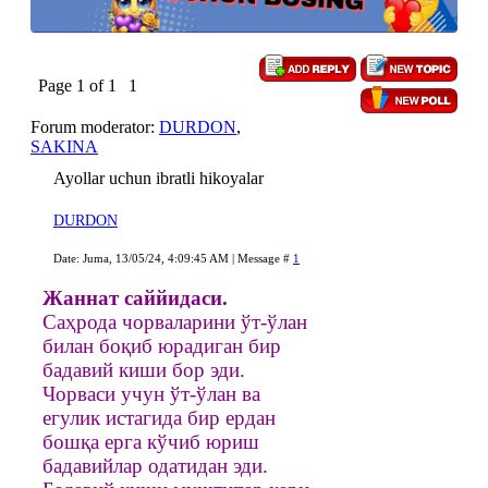
Page
1
of
1
1
Forum moderator:
DURDON
,
SAKINA
Ayollar uchun ibratli hikoyalar
DURDON
Date: Juma, 13/05/24, 4:09:45 AM | Message #
1
Жаннат саййидаси.
Саҳрода чорваларини ўт-ўлан
билан боқиб юрадиган бир
бадавий киши бор эди.
Чорваси учун ўт-ўлан ва
егулик истагида бир ердан
бошқа ерга кўчиб юриш
бадавийлар одатидан эди.