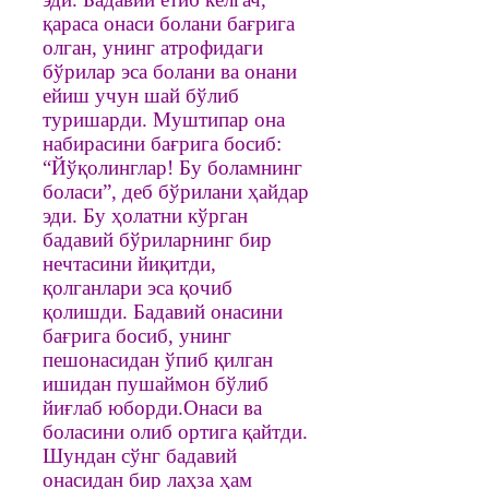
қараса онаси болани бағрига
олган, унинг атрофидаги
бўрилар эса болани ва онани
ейиш учун шай бўлиб
туришарди. Муштипар она
набирасини бағрига босиб:
“Йўқолинглар! Бу боламнинг
боласи”, деб бўрилани ҳайдар
эди. Бу ҳолатни кўрган
бадавий бўриларнинг бир
нечтасини йиқитди,
қолганлари эса қочиб
қолишди. Бадавий онасини
бағрига босиб, унинг
пешонасидан ўпиб қилган
ишидан пушаймон бўлиб
йиғлаб юборди.Онаси ва
боласини олиб ортига қайтди.
Шундан сўнг бадавий
онасидан бир лаҳза ҳам