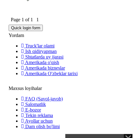
Page
1
of
1
1
Yordam
Truck'lar olami
Ish qidiryapman
Shtatlarda uy ijarasi
Amerikada o'qish
Amerikada bizneslar
Amerikada O'zbeklar tarixi
Maxsus loyihalar
FAQ (Savol-javob)
Salomatlik
E-bozor
Tekin reklama
Ayollar uchun
Dam olish bo'limi