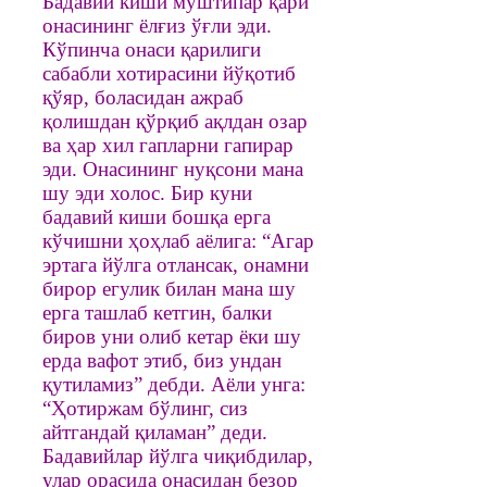
Бадавий киши муштипар қари
онасининг ёлғиз ўғли эди.
Кўпинча онаси қарилиги
сабабли хотирасини йўқотиб
қўяр, боласидан ажраб
қолишдан қўрқиб ақлдан озар
ва ҳар хил гапларни гапирар
эди. Онасининг нуқсони мана
шу эди холос. Бир куни
бадавий киши бошқа ерга
кўчишни ҳоҳлаб аёлига: “Агар
эртага йўлга отлансак, онамни
бирор егулик билан мана шу
ерга ташлаб кетгин, балки
биров уни олиб кетар ёки шу
ерда вафот этиб, биз ундан
қутиламиз” дебди. Аёли унга:
“Ҳотиржам бўлинг, сиз
айтгандай қиламан” деди.
Бадавийлар йўлга чиқибдилар,
улар орасида онасидан безор