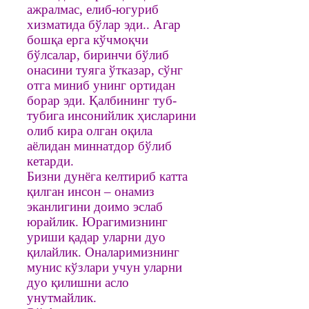
ажралмас, елиб-югуриб
хизматида бўлар эди.. Агар
бошқа ерга кўчмоқчи
бўлсалар, биринчи бўлиб
онасини туяга ўтказар, сўнг
отга миниб унинг ортидан
борар эди. Қалбининг туб-
тубига инсонийлик ҳисларини
олиб кира олган оқила
аёлидан миннатдор бўлиб
кетарди.
Бизни дунёга келтириб катта
қилган инсон – онамиз
эканлигини доимо эслаб
юрайлик. Юрагимизнинг
уриши қадар уларни дуо
қилайлик. Оналаримизнинг
мунис кўзлари учун уларни
дуо қилишни асло
унутмайлик.