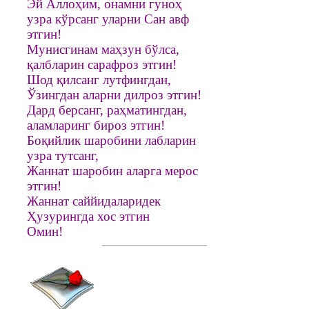
Эй Аллоҳим, онамни гуноҳ
узра кўрсанг уларни Сан авф
этгин!
Мунисгинам маҳзун бўлса,
қалбларин сарафроз этгин!
Шод қилсанг лутфингдан,
Ўзингдан аларни дилроз этгин!
Дард берсанг, раҳматингдан,
аламларинг бироз этгин!
Боқийлик шаробини лабларин
узра тутсанг,
Жаннат шаробин аларга мерос
этгин!
Жаннат саййидаларидек
Ҳузурингда хос этгин
Омин!