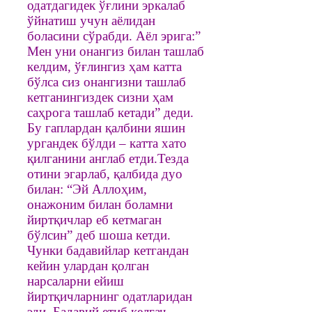
одатдагидек ўғлини эркалаб
ўйнатиш учун аёлидан
боласини сўрабди. Аёл эрига:”
Мен уни онангиз билан ташлаб
келдим, ўғлингиз ҳам катта
бўлса сиз онангизни ташлаб
кетганингиздек сизни ҳам
саҳрога ташлаб кетади” деди.
Бу гаплардан қалбини яшин
ургандек бўлди – катта хато
қилганини англаб етди.Тезда
отини эгарлаб, қалбида дуо
билан: “Эй Аллоҳим,
онажоним билан боламни
йиртқичлар еб кетмаган
бўлсин” деб шоша кетди.
Чунки бадавийлар кетгандан
кейин улардан қолган
нарсаларни ейиш
йиртқичларнинг одатларидан
эди. Бадавий етиб келгач,