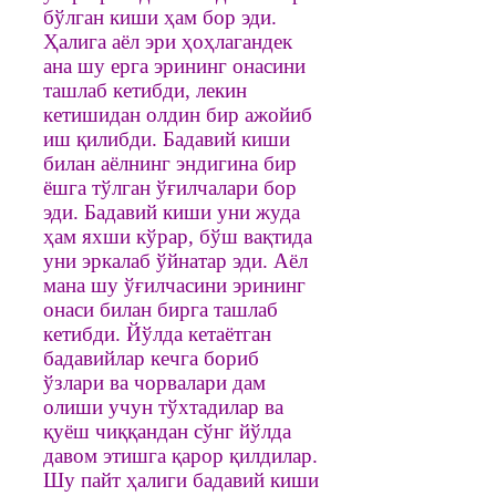
бўлган киши ҳам бор эди.
Ҳалига аёл эри ҳоҳлагандек
ана шу ерга эрининг онасини
ташлаб кетибди, лекин
кетишидан олдин бир ажойиб
иш қилибди. Бадавий киши
билан аёлнинг эндигина бир
ёшга тўлган ўғилчалари бор
эди. Бадавий киши уни жуда
ҳам яхши кўрар, бўш вақтида
уни эркалаб ўйнатар эди. Аёл
мана шу ўғилчасини эрининг
онаси билан бирга ташлаб
кетибди. Йўлда кетаётган
бадавийлар кечга бориб
ўзлари ва чорвалари дам
олиши учун тўхтадилар ва
қуёш чиққандан сўнг йўлда
давом этишга қарор қилдилар.
Шу пайт ҳалиги бадавий киши