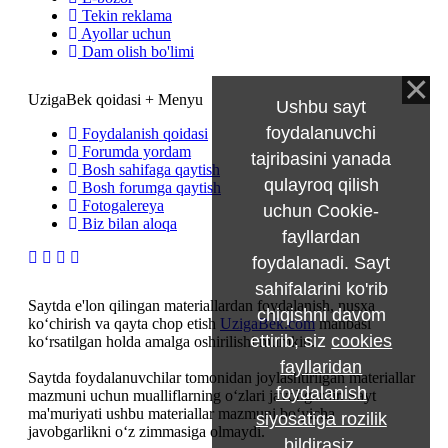
Tekin reklama
Ayollar uchun
Dam olish bo'limi
UzigaBek qoidasi + Menyu
Ushbu sayt
foydalanuvchi
Foydalanish qoidasi
Forumda yordam
tajribasini yanada
Bosh sahifaga qaytish
qulayroq qilish
Bosh forumga qaytish
Fotogalereya
uchun Cookie-
Biz bilan aloqa
fayllardan
foydalanadi. Sayt
sahifalarini ko'rib
Saytda e'lon qilingan materiallardan foydalanish, nusxa
chiqishni davom
ko‘chirish va qayta chop etish
UzigaBek.com
manbasi
ettirib, siz
cookies
ko‘rsatilgan holda amalga oshirilishi mumkin.
fayllaridan
Saytda foydalanuvchilar tomonidan joylashtirilgan materiallar
foydalanish
mazmuni uchun mualliflarning o‘zlari javobgardir. Sayt
ma'muriyati ushbu materiallar mazmuni bo‘yicha
siyosatiga rozilik
javobgarlikni o‘z zimmasiga olmaydi.
bildirasiz
.