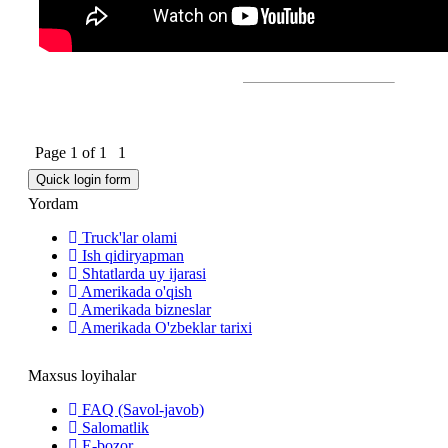
Page
1
of
1
1
Yordam
Truck'lar olami
Ish qidiryapman
Shtatlarda uy ijarasi
Amerikada o'qish
Amerikada bizneslar
Amerikada O'zbeklar tarixi
Maxsus loyihalar
FAQ (Savol-javob)
Salomatlik
E-bozor