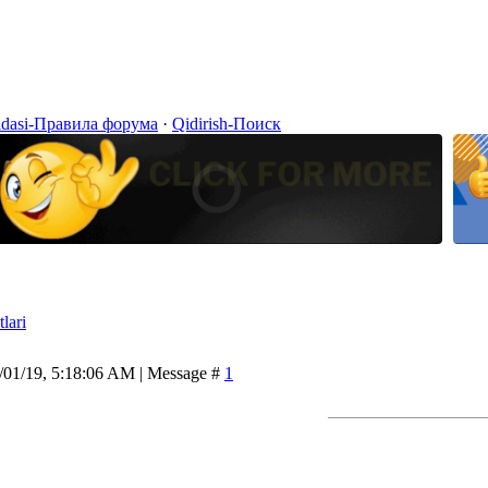
idasi-Правила форума
·
Qidirish-Поиск
lari
/01/19, 5:18:06 AM | Message #
1