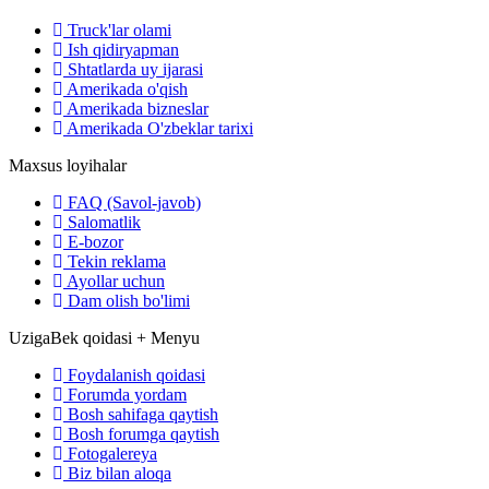
Truck'lar olami
Ish qidiryapman
Shtatlarda uy ijarasi
Amerikada o'qish
Amerikada bizneslar
Amerikada O'zbeklar tarixi
Maxsus loyihalar
FAQ (Savol-javob)
Salomatlik
E-bozor
Tekin reklama
Ayollar uchun
Dam olish bo'limi
UzigaBek qoidasi + Menyu
Foydalanish qoidasi
Forumda yordam
Bosh sahifaga qaytish
Bosh forumga qaytish
Fotogalereya
Biz bilan aloqa