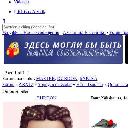
Videolar
Kirish / A'zolik
Yangiliklar-Новые сообщения
·
Azolarimiz-Участники
·
Forum qo
Page
1
of
1
1
Forum moderator:
MASTER
,
DURDON
,
SAKINA
Forum
»
ARXIV
»
Yopilgan mavzular
»
Har hil suratlar
»
Quron surat
Quron suratlari
DURDON
Date: Yakshanba, 14