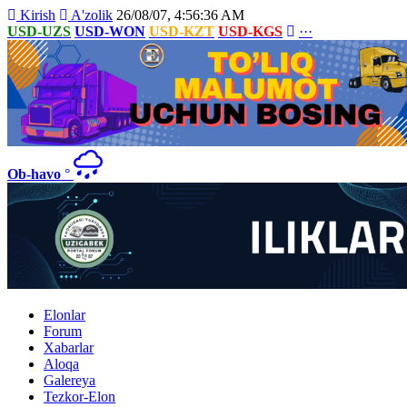
Kirish
A'zolik
26/08/07, 4:56:36 AM
USD-UZS
USD-WON
USD-KZT
USD-KGS
···
Ob-havo
°
Elonlar
Forum
Xabarlar
Aloqa
Galereya
Tezkor-Elon