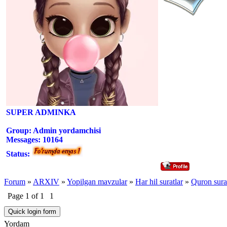
SUPER ADMINKA
Group: Admin yordamchisi
Messages:
10164
Status:
Forum
»
ARXIV
»
Yopilgan mavzular
»
Har hil suratlar
»
Quron surat
Page
1
of
1
1
Yordam