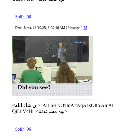
Solih_96
Date: Juma, 13/10/25, 8:09:46 AM | Message #
25
<إن شاء الله>"AlLoH yO'lIdA fAqAt sOlIh AmAl
QiLuVcHi"<بوه مساعدتنا>
Solih_96