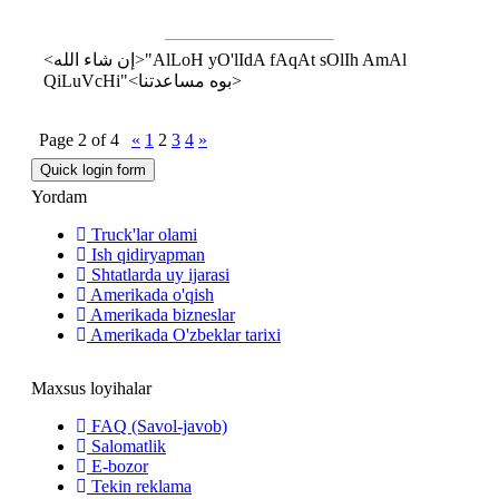
<إن شاء الله>"AlLoH yO'lIdA fAqAt sOlIh AmAl
QiLuVcHi"<بوه مساعدتنا>
Page
2
of
4
«
1
2
3
4
»
Yordam
Truck'lar olami
Ish qidiryapman
Shtatlarda uy ijarasi
Amerikada o'qish
Amerikada bizneslar
Amerikada O'zbeklar tarixi
Maxsus loyihalar
FAQ (Savol-javob)
Salomatlik
E-bozor
Tekin reklama