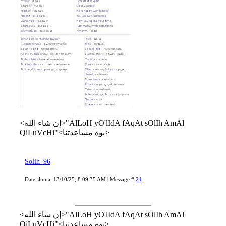
<إن شاء الله>"AlLoH yO'lIdA fAqAt sOlIh AmAl
QiLuVcHi"<بوه مساعدتنا>
Solih_96
Date: Juma, 13/10/25, 8:09:35 AM | Message #
24
<إن شاء الله>"AlLoH yO'lIdA fAqAt sOlIh AmAl
QiLuVcHi"<بوه مساعدتنا>