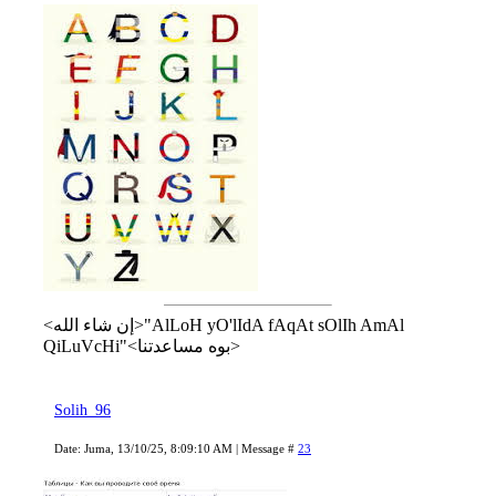
<إن شاء الله>"AlLoH yO'lIdA fAqAt sOlIh AmAl
QiLuVcHi"<بوه مساعدتنا>
Solih_96
Date: Juma, 13/10/25, 8:09:10 AM | Message #
23