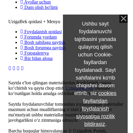
Ayollar uchun
Dam olish bo'limi
UzigaBek qoidasi + Menyu
Ushbu sayt
foydalanuvchi
Foydalanish qoidasi
Forumda yordam
tajribasini yanada
Bosh sahifaga qaytish
qulayroq qilish
Bosh forumga qaytish
Fotogalereya
uchun Cookie-
Biz bilan aloqa
fayllardan
foydalanadi. Sayt
sahifalarini ko'rib
Saytda e'lon qilingan materiallardan foydalanish, nusxa
chiqishni davom
ko‘chirish va qayta chop etish
UzigaBek.com
manbasi
ettirib, siz
cookies
ko‘rsatilgan holda amalga oshirilishi mumkin.
fayllaridan
Saytda foydalanuvchilar tomonidan joylashtirilgan materiallar
foydalanish
mazmuni uchun mualliflarning o‘zlari javobgardir. Sayt
ma'muriyati ushbu materiallar mazmuni bo‘yicha
siyosatiga rozilik
javobgarlikni o‘z zimmasiga olmaydi.
bildirasiz
.
Barcha huquqlar himoyalangan © UzigaBek Portali,