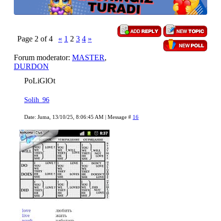
Page
2
of
4
«
1
2
3
4
»
Forum moderator:
MASTER
,
DURDON
PoLiGlOt
Solih_96
Date: Juma, 13/10/25, 8:06:45 AM | Message #
16