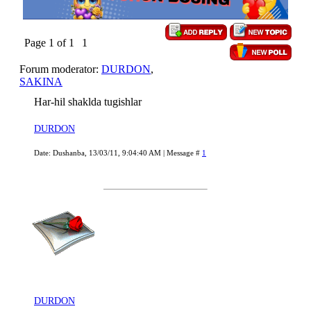
Page
1
of
1
1
Forum moderator:
DURDON
,
SAKINA
Har-hil shaklda tugishlar
DURDON
Date: Dushanba, 13/03/11, 9:04:40 AM | Message #
1
DURDON