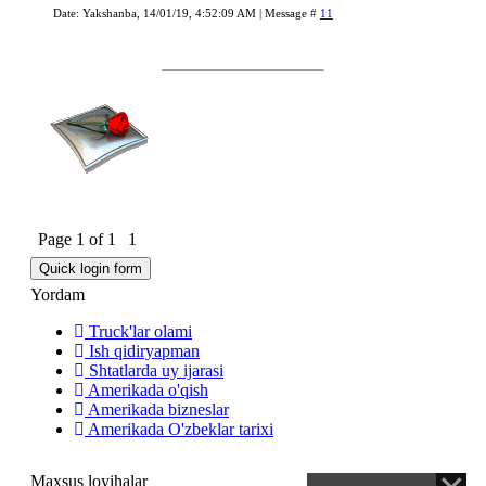
Date: Yakshanba, 14/01/19, 4:52:09 AM | Message #
11
Page
1
of
1
1
Yordam
Truck'lar olami
Ish qidiryapman
Shtatlarda uy ijarasi
Amerikada o'qish
Amerikada bizneslar
Amerikada O'zbeklar tarixi
Maxsus loyihalar