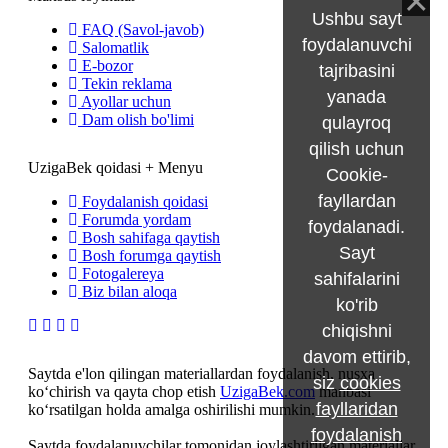
Ushbu sayt
FAQ (Savol-javob)
foydalanuvchi
Salomatlik
E-bozor
tajribasini
Tekin reklama
yanada
Ayollar uchun
Dam olish bo'limi
qulayroq
qilish uchun
UzigaBek qoidasi + Menyu
Cookie-
fayllardan
Foydalanish qoidasi
Forumda yordam
foydalanadi.
Bosh sahifaga qaytish
Sayt
Bosh forumga qaytish
Fotogalereya
sahifalarini
Biz bilan aloqa
ko'rib
chiqishni
davom ettirib,
Saytda e'lon qilingan materiallardan foydalanish, nusxa
siz
cookies
ko‘chirish va qayta chop etish
UzigaBek.com
manbasi
fayllaridan
ko‘rsatilgan holda amalga oshirilishi mumkin.
foydalanish
Saytda foydalanuvchilar tomonidan joylashtirilgan materiallar