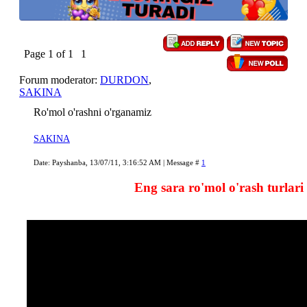
Page
1
of
1
1
Forum moderator:
DURDON
,
SAKINA
Ro'mol o'rashni o'rganamiz
SAKINA
Date: Payshanba, 13/07/11, 3:16:52 AM | Message #
1
Eng sara ro'mol o'rash turlari