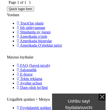
Page
1
of
1
1
Yordam
Truck'lar olami
Ish qidiryapman
Shtatlarda uy ijarasi
Amerikada o'qish
Amerikada bizneslar
Amerikada O'zbeklar tarixi
Maxsus loyihalar
FAQ (Savol-javob)
Salomatlik
E-bozor
Tekin reklama
Ayollar uchun
Dam olish bo'limi
UzigaBek qoidasi + Menyu
Ushbu sayt
foydalanuvchi
Foydalanish qoidasi