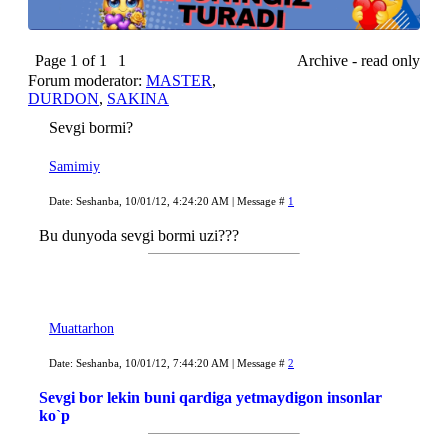
Page
1
of
1
1
Archive - read only
Forum moderator:
MASTER
,
DURDON
,
SAKINA
Sevgi bormi?
Samimiy
Date: Seshanba, 10/01/12, 4:24:20 AM | Message #
1
Bu dunyoda sevgi bormi uzi???
Muattarhon
Date: Seshanba, 10/01/12, 7:44:20 AM | Message #
2
Sevgi bor lekin buni qardiga yetmaydigon insonlar
ko`p