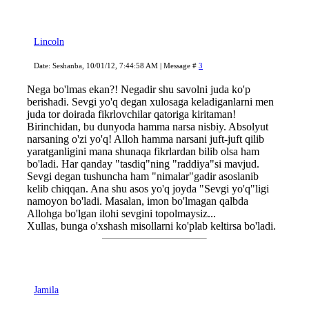
Lincoln
Date: Seshanba, 10/01/12, 7:44:58 AM | Message #
3
Nega bo'lmas ekan?! Negadir shu savolni juda ko'p
berishadi. Sevgi yo'q degan xulosaga keladiganlarni men
juda tor doirada fikrlovchilar qatoriga kiritaman!
Birinchidan, bu dunyoda hamma narsa nisbiy. Absolyut
narsaning o'zi yo'q! Alloh hamma narsani juft-juft qilib
yaratganligini mana shunaqa fikrlardan bilib olsa ham
bo'ladi. Har qanday "tasdiq"ning "raddiya"si mavjud.
Sevgi degan tushuncha ham "nimalar"gadir asoslanib
kelib chiqqan. Ana shu asos yo'q joyda "Sevgi yo'q"ligi
namoyon bo'ladi. Masalan, imon bo'lmagan qalbda
Allohga bo'lgan ilohi sevgini topolmaysiz...
Xullas, bunga o'xshash misollarni ko'plab keltirsa bo'ladi.
Jamila