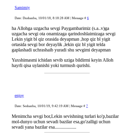
Samimiy
Date: Dushanba, 10/01/18, 8:18:28 AM | Message #
6
ha Allohga uzgacha sevgi Paygambarimiz (s.a..v)ga
uzgacha sevgi ota onamizaga qarindoshlaimizaga sevgi
Lekin yigit bl qiz orasida deyapman ,hop qiz bl yigit
ortasida sevgi bor deyaylik ,lekin qiz bl yigit telda
gaplashadi uchrashaib yuradi shu sevgimi deyapman
Yaxshimasmi ichidan sevib uziga bildirmi keyin Alloh
hayrli qisa uylanishi yoki turmush qurishi.
enjoy
Date: Seshanba, 10/01/19, 9:42:19 AM | Message #
7
Menimcha sevgi bor,Lekin sevishning turlari ko'p,bazilar
mol-dunyo uchun sevadi bazilar esa,go'zalligi uchun
sevadi yana bazilar esa..................