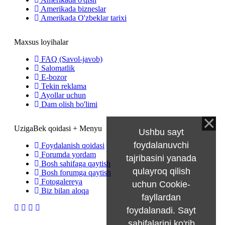
Amerikada bizneslar
Amerikada O'zbeklar tarixi
Maxsus loyihalar
FAQ (Savol-javob)
Salomatlik
E-bozor
Tekin reklama
Ayollar uchun
Dam olish bo'limi
UzigaBek qoidasi + Menyu
Ushbu sayt
foydalanuvchi
Foydalanish qoidasi
Forumda yordam
tajribasini yanada
Bosh sahifaga qaytish
qulayroq qilish
Bosh forumga qaytish
Fotogalereya
uchun Cookie-
Biz bilan aloqa
fayllardan
foydalanadi. Sayt
sahifalarini ko'rib