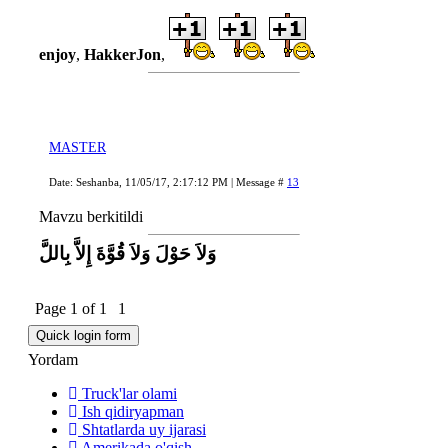
enjoy
,
HakkerJon
,
MASTER
Date: Seshanba, 11/05/17, 2:17:12 PM | Message #
13
Mavzu berkitildi
وَلاَ حَوْلَ وَلاَ قُوَّةَ إِلاَّ بِاللَّ
Page
1
of
1
1
Yordam
Truck'lar olami
Ish qidiryapman
Shtatlarda uy ijarasi
Amerikada o'qish