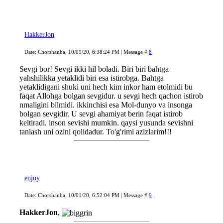
HakkerJon
Date: Chorshanba, 10/01/20, 6:38:24 PM | Message #
8
Sevgi bor! Sevgi ikki hil boladi. Biri biri bahtga
yahshilikka yetaklidi biri esa istirobga. Bahtga
yetaklidigani shuki uni hech kim inkor ham etolmidi bu
faqat Allohga bolgan sevgidur. u sevgi hech qachon istirob
nmaligini bilmidi. ikkinchisi esa Mol-dunyo va insonga
bolgan sevgidir. U sevgi ahamiyat berin faqat istirob
keltiradi. inson sevishi mumkin. qaysi yusunda sevishni
tanlash uni ozini qolidadur. To'g'rimi azizlarim!!!
enjoy
Date: Chorshanba, 10/01/20, 6:52:04 PM | Message #
9
HakkerJon
,