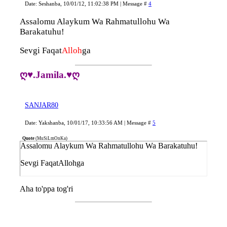
Date: Seshanba, 10/01/12, 11:02:38 PM | Message #
4
Assalomu Alaykum Wa Rahmatullohu Wa
Barakatuhu!
Sevgi Faqat
Alloh
ga
ღ♥.Jamila.♥ღ
SANJAR80
Date: Yakshanba, 10/01/17, 10:33:56 AM | Message #
5
Quote
(
MuSiLmOnKa
)
Assalomu Alaykum Wa Rahmatullohu Wa Barakatuhu!
Sevgi FaqatAllohga
Aha to'ppa tog'ri