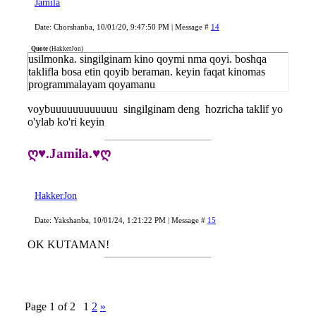
Jamila
Date: Chorshanba, 10/01/20, 9:47:50 PM | Message #
14
Quote
(
HakkerJon
)
usilmonka. singilginam kino qoymi nma qoyi. boshqa
taklifla bosa etin qoyib beraman. keyin faqat kinomas
programmalayam qoyamanu
voybuuuuuuuuuuuu
singilginam deng
hozricha taklif yo
o'ylab ko'ri keyin
ღ♥.Jamila.♥ღ
HakkerJon
Date: Yakshanba, 10/01/24, 1:21:22 PM | Message #
15
OK KUTAMAN!
Page
1
of
2
1
2
»