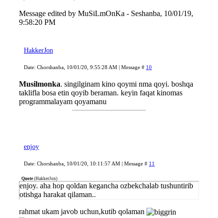
Message edited by
MuSiLmOnKa
-
Seshanba, 10/01/19,
9:58:20 PM
HakkerJon
Date: Chorshanba, 10/01/20, 9:55:28 AM | Message #
10
Musilmonka
. singilginam kino qoymi nma qoyi. boshqa
taklifla bosa etin qoyib beraman. keyin faqat kinomas
programmalayam qoyamanu
enjoy
Date: Chorshanba, 10/01/20, 10:11:57 AM | Message #
11
Quote
(
HakkerJon
)
enjoy. aha hop qoldan kegancha ozbekchalab tushuntirib
otishga harakat qilaman..
rahmat ukam javob uchun,kutib qolaman