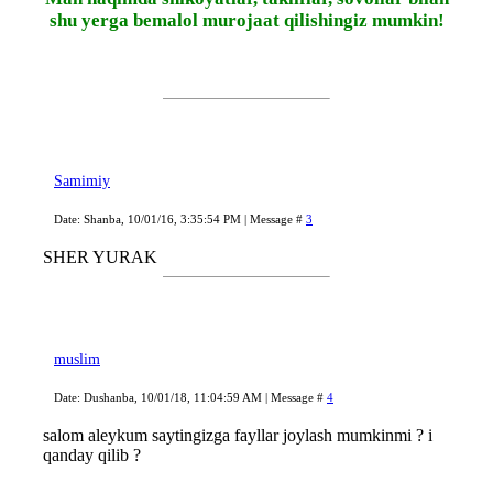
shu yerga bemalol murojaat qilishingiz mumkin!
Samimiy
Date: Shanba, 10/01/16, 3:35:54 PM | Message #
3
SHER YURAK
muslim
Date: Dushanba, 10/01/18, 11:04:59 AM | Message #
4
salom aleykum saytingizga fayllar joylash mumkinmi ? i
qanday qilib ?