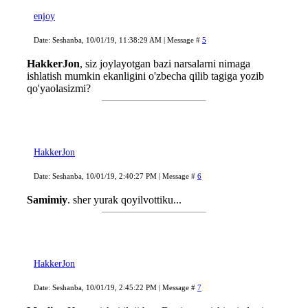
enjoy
Date: Seshanba, 10/01/19, 11:38:29 AM | Message #
5
HakkerJon
, siz joylayotgan bazi narsalarni nimaga
ishlatish mumkin ekanligini o'zbecha qilib tagiga yozib
qo'yaolasizmi?
HakkerJon
Date: Seshanba, 10/01/19, 2:40:27 PM | Message #
6
Samimiy
. sher yurak qoyilvottiku...
HakkerJon
Date: Seshanba, 10/01/19, 2:45:22 PM | Message #
7