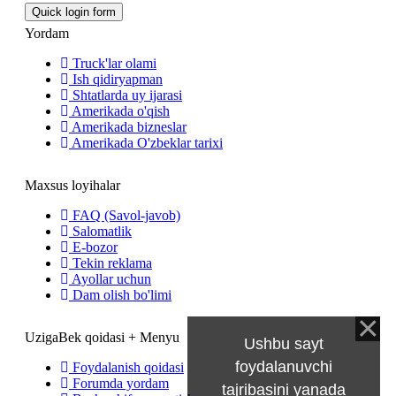
Yordam
Truck'lar olami
Ish qidiryapman
Shtatlarda uy ijarasi
Amerikada o'qish
Amerikada bizneslar
Amerikada O'zbeklar tarixi
Maxsus loyihalar
FAQ (Savol-javob)
Salomatlik
E-bozor
Tekin reklama
Ayollar uchun
Dam olish bo'limi
UzigaBek qoidasi + Menyu
Ushbu sayt
foydalanuvchi
Foydalanish qoidasi
Forumda yordam
tajribasini yanada