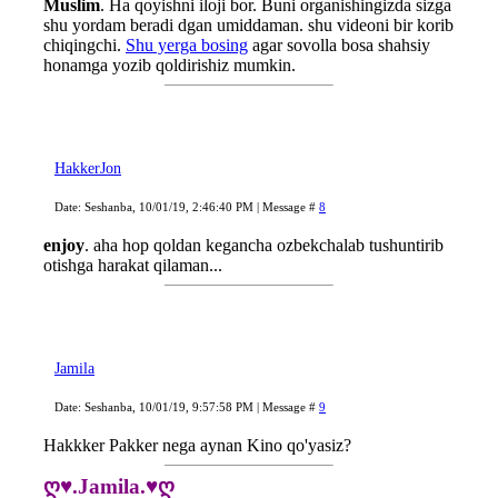
Muslim
. Ha qoyishni iloji bor. Buni organishingizda sizga
shu yordam beradi dgan umiddaman. shu videoni bir korib
chiqingchi.
Shu yerga bosing
agar sovolla bosa shahsiy
honamga yozib qoldirishiz mumkin.
HakkerJon
Date: Seshanba, 10/01/19, 2:46:40 PM | Message #
8
enjoy
. aha hop qoldan kegancha ozbekchalab tushuntirib
otishga harakat qilaman...
Jamila
Date: Seshanba, 10/01/19, 9:57:58 PM | Message #
9
Hakkker Pakker
nega aynan Kino qo'yasiz?
ღ♥.Jamila.♥ღ