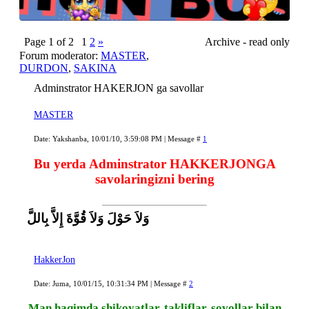
Page
1
of
2
1
2
»
Archive - read only
Forum moderator:
MASTER
,
DURDON
,
SAKINA
Adminstrator HAKERJON ga savollar
MASTER
Date: Yakshanba, 10/01/10, 3:59:08 PM | Message #
1
Bu yerda Adminstrator HAKKERJONGA
savolaringizni bering
وَلاَ حَوْلَ وَلاَ قُوَّةَ إِلاَّ بِاللَّ
HakkerJon
Date: Juma, 10/01/15, 10:31:34 PM | Message #
2
Man haqimda shikoyatlar, takliflar, sovollar bilan