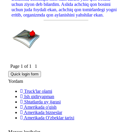
uchun ziyon deb bilardim. Aslida achchiq qon bosimi
uchun juda foydali ekan, achchiq qon tomirlardegi yogni
eritib, organizmda qon aylanishini yahshilar ekan
.
Page
1
of
1
1
Yordam
Truck'lar olami
Ish qidiryapman
Shtatlarda uy ijarasi
Amerikada o'qish
Amerikada bizneslar
Amerikada O'zbeklar tarixi
Maxsus loyihalar