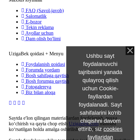
FAQ (Savol-javob)
Salomatlik
E-bozor
Tekin reklama
Ayollar uchun
Dam olish bo'limi
UzigaBek qoidasi + Menyu
Ushbu sayt
foydalanuvchi
Foydalanish qoidasi
Forumda yordam
tajribasini yanada
Bosh sahifaga qaytish
qulayroq qilish
Bosh forumga qaytish
Fotogalereya
uchun Cookie-
Biz bilan aloqa
fayllardan
foydalanadi. Sayt
sahifalarini ko'rib
Saytda e'lon qilingan materiallardan foydalanish, nusxa
chiqishni davom
ko‘chirish va qayta chop etish
UzigaBek.com
manbasi
ettirib, siz
cookies
ko‘rsatilgan holda amalga oshirilishi mumkin.
fayllaridan