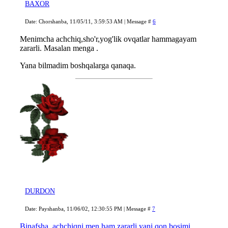
BAXOR
Date: Chorshanba, 11/05/11, 3:59:53 AM | Message #
6
Menimcha achchiq,sho'r,yog'lik ovqatlar hammagayam
zararli. Masalan menga .
Yana bilmadim boshqalarga qanaqa.
DURDON
Date: Payshanba, 11/06/02, 12:30:55 PM | Message #
7
Binafsha, achchiqni men ham zararli yani qon bosimi