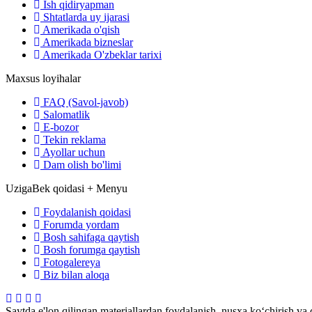
Ish qidiryapman
Shtatlarda uy ijarasi
Amerikada o'qish
Amerikada bizneslar
Amerikada O'zbeklar tarixi
Maxsus loyihalar
FAQ (Savol-javob)
Salomatlik
E-bozor
Tekin reklama
Ayollar uchun
Dam olish bo'limi
UzigaBek qoidasi + Menyu
Foydalanish qoidasi
Forumda yordam
Bosh sahifaga qaytish
Bosh forumga qaytish
Fotogalereya
Biz bilan aloqa
Saytda e'lon qilingan materiallardan foydalanish, nusxa ko‘chirish va