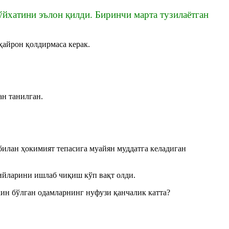
йхатини эълон қилди. Биринчи марта тузилаётган
айрон қолдирмаса керак.
ан танилган.
билан ҳокимият тепасига муайян муддатга келадиган
рийларини ишлаб чиқиш кўп вақт олди.
ин бўлган одамларнинг нуфузи қанчалик катта?