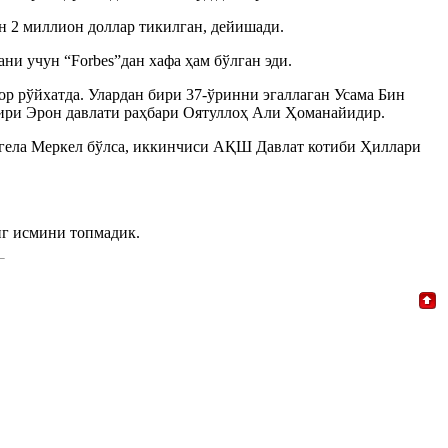
 2 миллион доллар тикилган, дейишади.
и учун “Forbes”дан хафа ҳам бўлган эди.
р рўйхатда. Улардан бири 37-ўринни эгаллаган Усама Бин
ири Эрон давлати раҳбари Оятуллоҳ Али Ҳоманайидир.
Ангела Меркел бўлса, иккинчиси АҚШ Давлат котиби Ҳиллари
нг исмини топмадик.