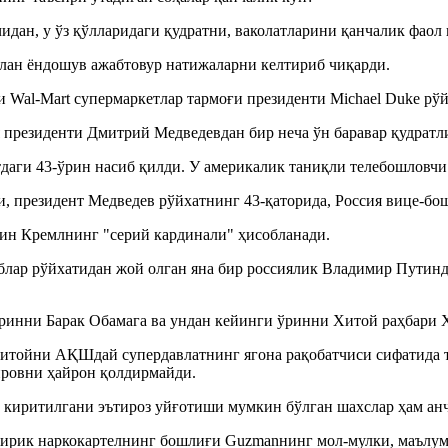
чидан, у ўз қўлларидаги қудратни, ваколатларини қанчалик фаол
лан ёндошув ажабтовур натижаларни келтириб чиқарди.
Wal-Mart супермаркетлар тармоғи президенти Michael Duke рўй
 президенти Дмитрий Медведевдан бир неча ўн баравар қудратл
даги 43-ўрин насиб қилди. У америкалик таниқли телебошловчи O
, президент Медведев рўйхатнинг 43-қаторида, Россия вице-бош
ин Кремлнинг "серий кардинали" ҳисобланади.
блар рўйхатидан жой олган яна бир россиялик Владимир Путинд
инни Барак Обамага ва ундан кейинги ўринни Хитой раҳбари Х
итойни АҚШдай супердавлатнинг ягона рақобатчиси сифатида т
ировни ҳайрон қолдирмайди.
а киритилгани эътироз уйғотиши мумкин бўлган шахслар ҳам ан
ирик наркокартелнинг бошлиғи Guzmanнинг мол-мулки, маълумо