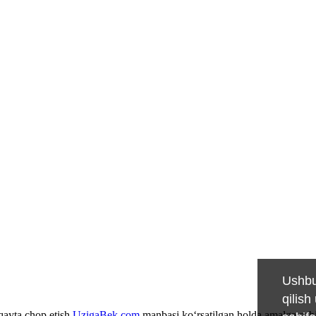
Ushbu
qilish
 qayta chop etish
UzigaBek.com
manbasi ko‘rsatilgan holda amalga oshi