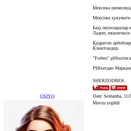
Мексика шимолида
Мексика ҳукумати 
Баҳс-мунозаралар 
Ладин, иккинчиси
Қудратли арбоблар
Клинтондир.
"Forbes" рўйхатиг
Рўйхатдан Маркази
SHERZODBEK
OSIYO
Date: Seshanba, 11/
Mavzu yopildi