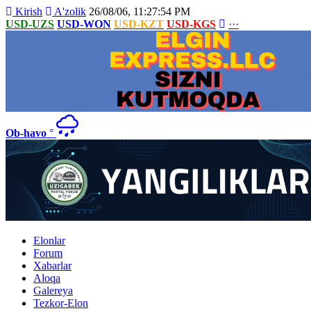
Kirish
A'zolik
26/08/06, 11:27:54 PM
USD-UZS
USD-WON
USD-KZT
USD-KGS
···
Ob-havo
°
Elonlar
Forum
Xabarlar
Aloqa
Galereya
Tezkor-Elon