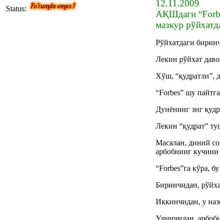
12.11.2009
Status:
АҚШдаги “Forbe
мазкур рўйхатд
Рўйхатдаги биринч
Лекин рўйхат даво
Хўш, “қудратли”, д
“Forbes” шу пайтг
Дунёнинг энг қудр
Лекин “қудрат” ту
Масалан, диний со
арбобнинг кучини
“Forbes”га кўра, 
Биринчидан, рўйх
Иккинчидан, у наз
Учинчидан, арбобн