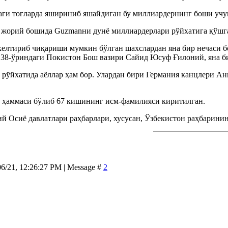
ги тоғларда яшириниб яшайдиган бу миллиардернинг боши учун
жорий бошида Guzmanни дунё миллиардерлари рўйхатига қўшган
келтириб чиқариши мумкин бўлган шахслардан яна бир нечаси бо
 38-ўриндаги Покистон Бош вазири Сайид Юсуф Ғилоний, яна б
 рўйхатида аёллар ҳам бор. Улардан бири Германия канцлери 
а ҳаммаси бўлиб 67 кишининг исм-фамилияси киритилган.
й Осиё давлатлари раҳбарлари, хусусан, Ўзбекистон раҳбарини
06/21, 12:26:27 PM | Message #
2