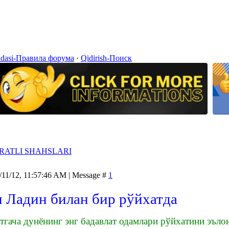
idasi-Правила форума
·
Qidirish-Поиск
ATLI SHAHSLARI
/11/12, 11:57:46 AM | Message #
1
 Ладин билан бир рўйхатда
тгача дунёнинг энг бадавлат одамлари рўйхатини эъло