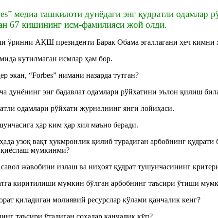
s” медиа ташкилоти дунёдаги энг қудратли одамлар рў
ан 67 кишининг исм-фамилияси жой олди.
и ўринни АҚШ президенти Барак Обама эгаллагани ҳеч кимни ҳ
мида кутилмаган исмлар ҳам бор.
ер экан, “Forbes” нимани назарда тутган?
ача дунёнинг энг бадавлат одамлари рўйхатини эълон қилиш бил
атли одамлари рўйхати журналнинг янги лойиҳаси.
шунчасига ҳар ким ҳар хил маъно беради.
ҳада узоқ вақт ҳукмронлик қилиб турадиган арбобнинг қудрати 
 қиёслаш мумкинми?
бу савол жавобини излаш ва ниҳоят қудрат тушунчасининг крите
атга киритилиши мумкин бўлган арбобнинг таъсири ўтиши мумк
орат қиладиган молиявий ресурслар кўлами қанчалик кенг?
инг таъсири ўтадиган соҳалар қанчалик кўп?