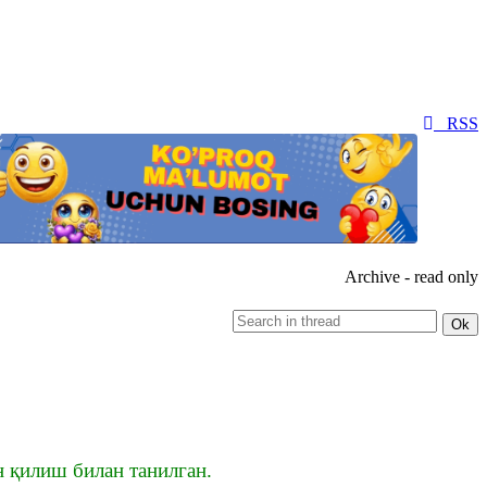
RSS
Archive - read only
н қилиш билан танилган.