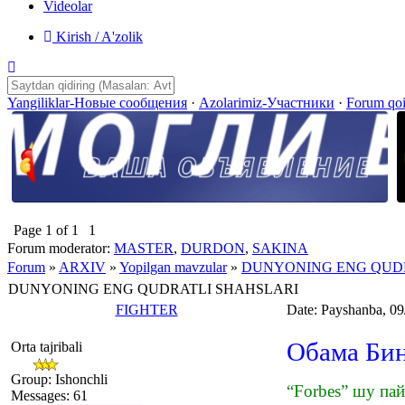
Videolar
Kirish / A'zolik
Yangiliklar-Новые сообщения
·
Azolarimiz-Участники
·
Forum qo
Page
1
of
1
1
Forum moderator:
MASTER
,
DURDON
,
SAKINA
Forum
»
ARXIV
»
Yopilgan mavzular
»
DUNYONING ENG QUDR
DUNYONING ENG QUDRATLI SHAHSLARI
FIGHTER
Date: Payshanba, 09
Обама Бин
Orta tajribali
Group: Ishonchli
“Forbes” шу пай
Messages:
61