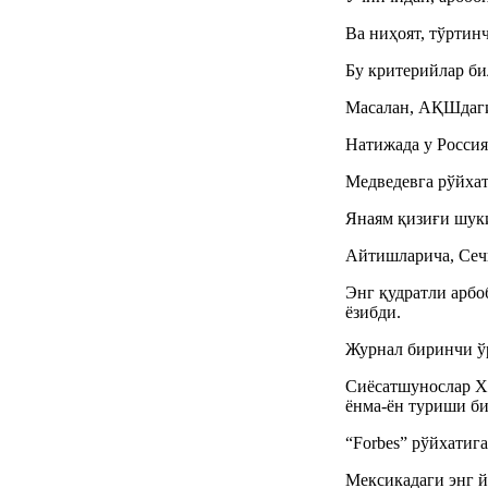
Ва ниҳоят, тўртин
Бу критерийлар би
Масалан, АҚШдаги 
Натижада у Россия
Медведевга рўйхат
Янаям қизиғи шуки
Айтишларича, Сеч
Энг қудратли арбо
ёзибди.
Журнал биринчи ўр
Сиёсатшунослар Х
ёнма-ён туриши б
“Forbes” рўйхатиг
Мексикадаги энг й