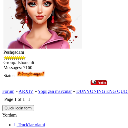
Peshqadam
Group: Ishonchli
Messages:
7160
Status:
Forum
»
ARXIV
»
Yopilgan mavzular
»
DUNYONING ENG QUDR
Page
1
of
1
1
Yordam
Truck'lar olami