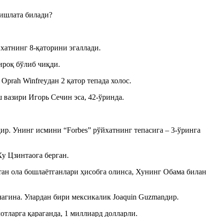
 ишлата билади?
хатнинг 8-қаторини эгаллади.
ироқ бўлиб чиқди.
prah Winfreyдан 2 қатор тепада холос.
 вазири Игорь Сечин эса, 42-ўринда.
ир. Унинг исмини “Forbes” рўйхатнинг тепасига – 3-ўринга
у Цзинтаога берган.
ан ола бошлаётганлари ҳисобга олинса, Хунинг Обама билан
чагина. Улардан бири мексикалик Joaquin Guzmanдир.
тларга қараганда, 1 миллиард долларли.