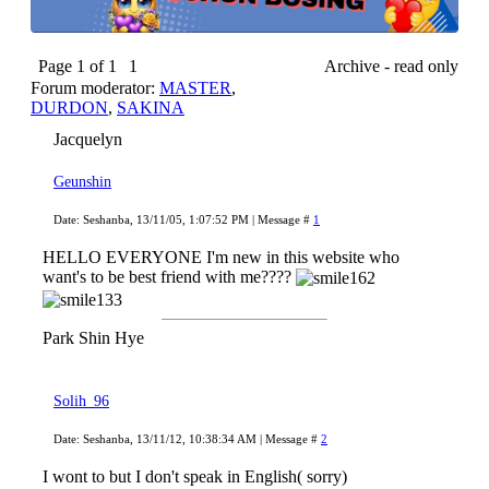
Page
1
of
1
1
Archive - read only
Forum moderator:
MASTER
,
DURDON
,
SAKINA
Jacquelyn
Geunshin
Date: Seshanba, 13/11/05, 1:07:52 PM | Message #
1
HELLO EVERYONE I'm new in this website who
want's to be best friend with me????
Park Shin Hye
Solih_96
Date: Seshanba, 13/11/12, 10:38:34 AM | Message #
2
I wont to but I don't speak in English( sorry)