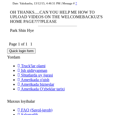
Date: Yakshanba, 13/12/15, 4:46:51 PM | Message #
7
OH THANKS.....CAN YOU HELP ME HOW TO
UPLOAD VIDEOS ON THE WELCOMEBACKUZ'S
HOME PAGE????PLEASE
Park Shin Hye
Page
1
of
1
1
Yordam
Truck'lar olami
Ish qidiryapman
Shtatlarda uy ijarasi
Amerikada o'qish
Amerikada bizneslar
Amerikada O'zbeklar tarixi
Maxsus loyihalar
FAQ (Savol-javob)
Salomatlik