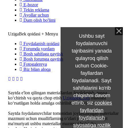
E-bozor
Tekin reklama
Ayollar uchun
Dam olish bo'limi
UzigaBek qoidasi + Menyu
Ushbu sayt
foydalanuvchi
Foydalanish qoidasi
Forumda yordam
tajribasini yanada
Bosh sahifaga qaytish
qulayroq qilish
Bosh forumga qaytish
Fotogalereya
uchun Cookie-
Biz bilan aloqa
fayllardan
foydalanadi. Sayt
sahifalarini ko'rib
Saytda e'lon qilingan materiallardan foydalanish, nusxa
chiqishni davom
ko‘chirish va qayta chop etish
UzigaBek.com
manbasi
ettirib, siz
cookies
ko‘rsatilgan holda amalga oshirilishi mumkin.
fayllaridan
Saytda foydalanuvchilar tomonidan joylashtirilgan materiallar
foydalanish
mazmuni uchun mualliflarning o‘zlari javobgardir. Sayt
ma'muriyati ushbu materiallar mazmuni bo‘yicha
siyosatiga rozilik