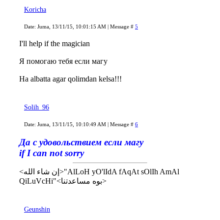
Koricha
Date: Juma, 13/11/15, 10:01:15 AM | Message #
5
I'll help if the magician
Я помогаю тебя если магу
Ha albatta agar qolimdan kelsa!!!
Solih_96
Date: Juma, 13/11/15, 10:10:49 AM | Message #
6
Да с удовольствием если магу
if I can not sorry
<إن شاء الله>"AlLoH yO'lIdA fAqAt sOlIh AmAl
QiLuVcHi"<بوه مساعدتنا>
Geunshin