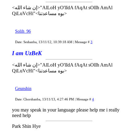
<إن شاء الله>"AlLoH yO'lIdA fAqAt sOlIh AmAl
QiLuVcHi"<بوه مساعدتنا>
Solih_96
Date: Seshanba, 13/11/12, 10:39:18 AM | Message #
3
I am UzBeK
<إن شاء الله>"AlLoH yO'lIdA fAqAt sOlIh AmAl
QiLuVcHi"<بوه مساعدتنا>
Geunshin
Date: Chorshanba, 13/11/13, 4:27:46 PM | Message #
4
you may speak in your language please help me i really
need help
Park Shin Hye