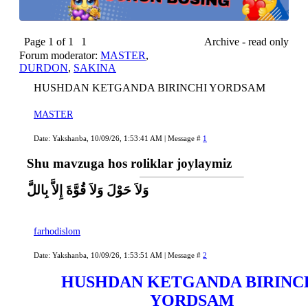
Page
1
of
1
1
Archive - read only
Forum moderator:
MASTER
,
DURDON
,
SAKINA
HUSHDAN KETGANDA BIRINCHI YORDSAM
MASTER
Date: Yakshanba, 10/09/26, 1:53:41 AM | Message #
1
Shu mavzuga hos roliklar joylaymiz
وَلاَ حَوْلَ وَلاَ قُوَّةَ إِلاَّ بِاللَّ
farhodislom
Date: Yakshanba, 10/09/26, 1:53:51 AM | Message #
2
HUSHDAN KETGANDA BIRINC
YORDSAM