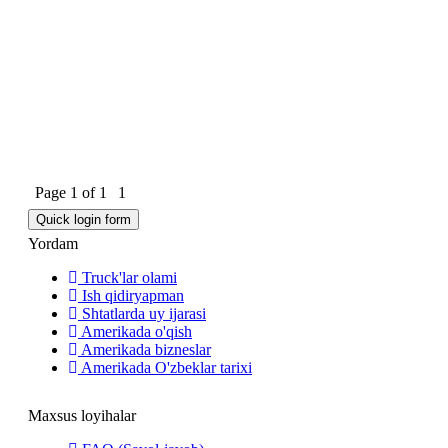
Page
1
of
1
1
Yordam
Truck'lar olami
Ish qidiryapman
Shtatlarda uy ijarasi
Amerikada o'qish
Amerikada bizneslar
Amerikada O'zbeklar tarixi
Maxsus loyihalar