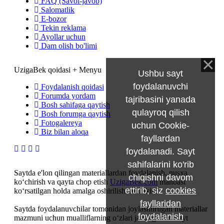
FAQ (Savol-javob)
Salomatlik
E-bozor
Tekin reklama
Ayollar uchun
Dam olish bo'limi
UzigaBek qoidasi + Menyu
Ushbu sayt
foydalanuvchi
Foydalanish qoidasi
Forumda yordam
tajribasini yanada
Bosh sahifaga qaytish
qulayroq qilish
Bosh forumga qaytish
Fotogalereya
uchun Cookie-
Biz bilan aloqa
fayllardan
foydalanadi. Sayt
sahifalarini ko'rib
Saytda e'lon qilingan materiallardan foydalanish, nusxa
chiqishni davom
ko‘chirish va qayta chop etish
UzigaBek.com
manbasi
ettirib, siz
cookies
ko‘rsatilgan holda amalga oshirilishi mumkin.
fayllaridan
Saytda foydalanuvchilar tomonidan joylashtirilgan materiallar
foydalanish
mazmuni uchun mualliflarning o‘zlari javobgardir. Sayt