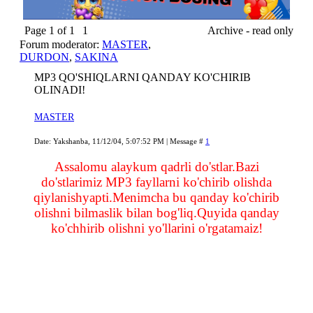
Page
1
of
1
1
Archive - read only
Forum moderator:
MASTER
,
DURDON
,
SAKINA
MP3 QO'SHIQLARNI QANDAY KO'CHIRIB
OLINADI!
MASTER
Date: Yakshanba, 11/12/04, 5:07:52 PM | Message #
1
Assalomu alaykum qadrli do'stlar.Bazi
do'stlarimiz MP3 fayllarni ko'chirib olishda
qiylanishyapti.Menimcha bu qanday ko'chirib
olishni bilmaslik bilan bog'liq.Quyida qanday
ko'chhirib olishni yo'llarini o'rgatamaiz!