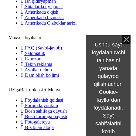
Ish qidiryapman
Shtatlarda uy ijarasi
Amerikada o'qish
Amerikada bizneslar
Amerikada O'zbeklar tarixi
Maxsus loyihalar
Ushbu sayt
FAQ (Savol-javob)
foydalanuvchi
Salomatlik
E-bozor
tajribasini
Tekin reklama
yanada
Ayollar uchun
Dam olish bo'limi
qulayroq
qilish uchun
UzigaBek qoidasi + Menyu
Cookie-
fayllardan
Foydalanish qoidasi
Forumda yordam
foydalanadi.
Bosh sahifaga qaytish
Sayt
Bosh forumga qaytish
Fotogalereya
sahifalarini
Biz bilan aloqa
ko'rib