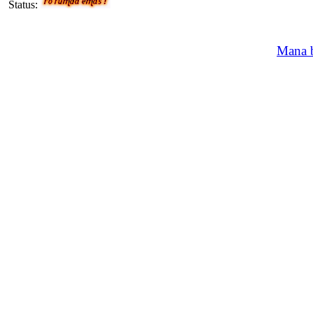
Status:
Mana b