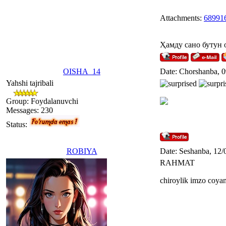
Attachments:
689916
Ҳамду сано бутун 
OISHA_14
Date: Chorshanba, 0
Yahshi tajribali
Group: Foydalanuvchi
Messages:
230
Status:
ROBIYA
Date: Seshanba, 12/
RAHMAT
chiroylik imzo coya