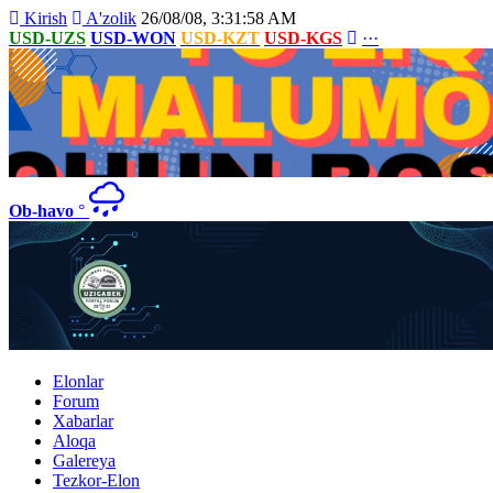
Kirish
A'zolik
26/08/08, 3:31:58 AM
USD-UZS
USD-WON
USD-KZT
USD-KGS
···
Ob-havo
°
Elonlar
Forum
Xabarlar
Aloqa
Galereya
Tezkor-Elon