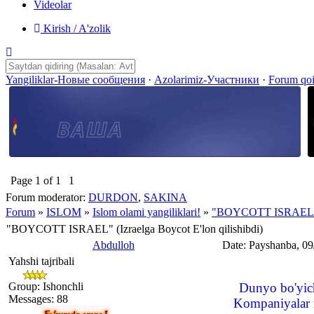
Videolar
Kirish / A'zolik
Yangiliklar-Новые сообщения
·
Azolarimiz-Участники
·
Forum qo
Page
1
of
1
1
Forum moderator:
DURDON
,
SAKINA
Forum
»
ISLOM
»
Islom olami yangiliklari!
»
"BOYCOTT ISRAEL" (Iz
"BOYCOTT ISRAEL" (Izraelga Boycot E'lon qilishibdi)
Abdulloh
Date: Payshanba, 09
Yahshi tajribali
Group: Ishonchli
Dunyo bo'yich
Messages:
88
Kompaniyalar m