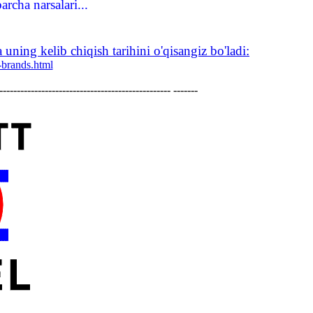
rcha narsalari...
uning kelib chiqish tarihini o'qisangiz bo'ladi:
-brands.html
------------------------------------------------- -------