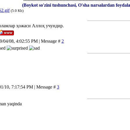
(Boykot so'zini tushunchasi, O'sha narsalardan foydalan
2.gif
(5.0 Kb)
оламлар ҳожаси Аллоҳ учундир.
9/04/08, 4:02:55 PM | Message #
2
01/10, 7:17:54 PM | Message #
3
man yaqinda