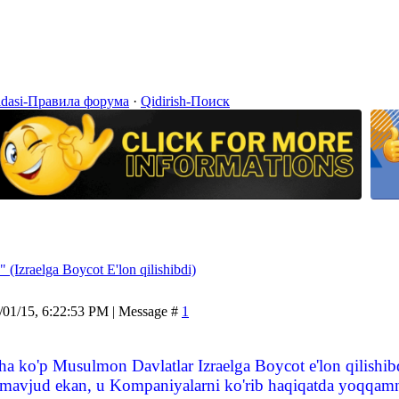
idasi-Правила форума
·
Qidirish-Поиск
raelga Boycot E'lon qilishibdi)
/01/15, 6:22:53 PM | Message #
1
a ko'p Musulmon Davlatlar Izraelga Boycot e'lon qilishibdi
avjud ekan, u Kompaniyalarni ko'rib haqiqatda yoqqamni