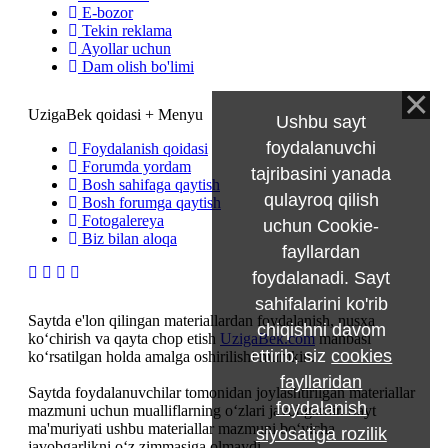
E-bozor
Tekin reklama
Ayollar uchun
Dam olish bo'limi
UzigaBek qoidasi + Menyu
Ushbu sayt
foydalanuvchi
Foydalanish qoidasi
Forumda yordam
tajribasini yanada
Bosh sahifaga qaytish
qulayroq qilish
Bosh forumga qaytish
Fotogalereya
uchun Cookie-
Biz bilan aloqa
fayllardan
foydalanadi. Sayt
sahifalarini ko'rib
Saytda e'lon qilingan materiallardan foydalanish, nusxa
chiqishni davom
ko‘chirish va qayta chop etish
UzigaBek.com
manbasi
ettirib, siz
cookies
ko‘rsatilgan holda amalga oshirilishi mumkin.
fayllaridan
Saytda foydalanuvchilar tomonidan joylashtirilgan materiallar
foydalanish
mazmuni uchun mualliflarning o‘zlari javobgardir. Sayt
ma'muriyati ushbu materiallar mazmuni bo‘yicha
siyosatiga rozilik
javobgarlikni o‘z zimmasiga olmaydi.