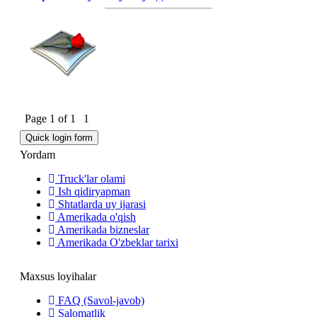
Page
1
of
1
1
Yordam
Truck'lar olami
Ish qidiryapman
Shtatlarda uy ijarasi
Amerikada o'qish
Amerikada bizneslar
Amerikada O'zbeklar tarixi
Maxsus loyihalar
FAQ (Savol-javob)
Salomatlik