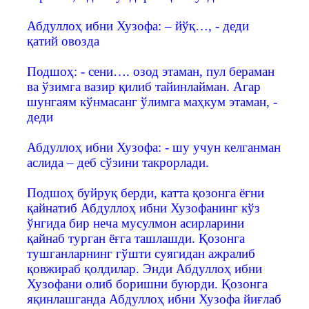
Абдуллоҳ ибни Хузофа: – йўқ…, - деди
қатий овозда
Подшоҳ: - сени…. озод этаман, пул бераман
ва ўзимга вазир қилиб тайинлайман. Агар
шунгаям кўнмасанг ўлимга маҳкум этаман, -
деди
Абдуллоҳ ибни Хузофа: - шу учун келганман
аслида – деб сўзини такрорлади.
Подшоҳ буйруқ берди, катта қозонга ёғни
қайнатиб Абдуллоҳ ибни Хузофанинг кўз
ўнгида бир неча мусулмон асирларини
қайнаб турган ёғга ташлашди. Қозонга
тушганларнинг гўшти суягидан ажралиб
қовжираб қолдилар. Энди Абдуллоҳ ибни
Хузофани олиб боришни буюрди. Қозонга
яқинлашганда Абдуллоҳ ибни Хузофа йиғлаб