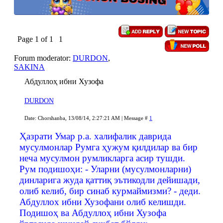
Page
1
of
1
1
Forum moderator:
DURDON
,
SAKINA
Абдуллоҳ ибни Хузофа
DURDON
Date: Chorshanba, 13/08/14, 2:27:21 AM | Message #
1
Ҳазрати Умар р.а. халифалик даврида
мусулмонлар Румга ҳужум қилдилар ва бир
неча мусулмон румликларга асир тушди.
Рум подишоҳи: - Уларни (мусулмонларни)
динларига жуда қаттиқ эътикодли дейишади,
олиб келиб, бир синаб курмаймизми? - деди.
Абдуллох ибни Хузофани олиб келишди.
Подишоҳ ва Абдуллоҳ ибни Хузофа