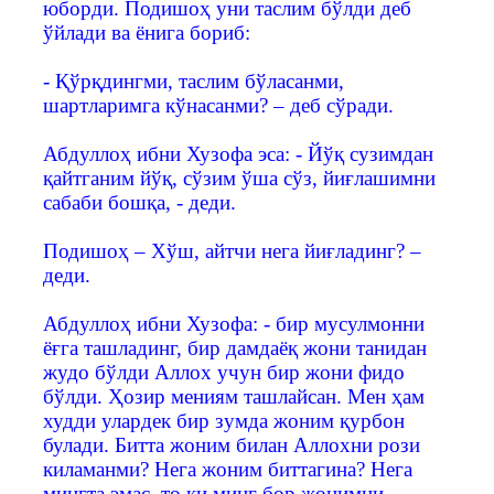
юборди. Подишоҳ уни таслим бўлди деб
ўйлади ва ёнига бориб:
- Қўрқдингми, таслим бўласанми,
шартларимга кўнасанми? – деб сўради.
Абдуллоҳ ибни Хузофа эса: - Йўқ сузимдан
қайтганим йўқ, сўзим ўша сўз, йиғлашимни
сабаби бошқа, - деди.
Подишоҳ – Хўш, айтчи нега йиғладинг? –
деди.
Абдуллоҳ ибни Хузофа: - бир мусулмонни
ёғга ташладинг, бир дамдаёқ жони танидан
жудо бўлди Аллох учун бир жони фидо
бўлди. Ҳозир мениям ташлайсан. Мен ҳам
худди улардек бир зумда жоним қурбон
булади. Битта жоним билан Аллохни рози
киламанми? Нега жоним биттагина? Нега
мингта эмас, то ки минг бор жонимни