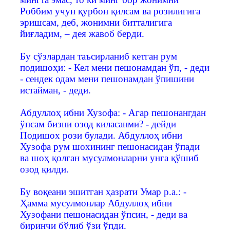
Роббим учун қурбон қилсам ва розилигига
эришсам, деб, жонимни битталигига
йиғладим, – дея жавоб берди.
Бу сўзлардан таъсирланиб кетган рум
подишоҳи: - Кел мени пешонамдан ўп, - деди
- сендек одам мени пешонамдан ўпишини
истайман, - деди.
Абдуллоҳ ибни Хузофа: - Агар пешонангдан
ўпсам бизни озод киласанми? - дейди
Подишох рози булади. Абдуллоҳ ибни
Хузофа рум шохининг пешонасидан ўпади
ва шоҳ қолган мусулмонларни унга қўшиб
озод қилди.
Бу воқеани эшитган ҳазрати Умар р.а.: -
Ҳамма мусулмонлар Абдуллоҳ ибни
Хузофани пешонасидан ўпсин, - деди ва
биринчи бўлиб ўзи ўпди.