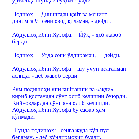
ўртасида шундай суҳбат бўлди:
Подшоҳ: – Динингдан қайт ва менинг
динимга ўт сени озод қиламан, - дейди.
Абдуллоҳ ибни Хузофа: – Йўқ, - деб жавоб
берди
Подшоҳ: – Унда сени ўлдираман, - - дейди.
Абдуллоҳ ибни Хузофа – шу учун келганман
аслида, - деб жавоб берди.
Рум подишоҳи уни қийнашни ва «ақли»
кириб қолгандан сўнг олиб келишни буюрди.
Қийноқлардан сўнг яна олиб келишди.
Абдуллоҳ ибни Хузофа бу сафар ҳам
кўнмади.
Шунда подишоҳ: - сенга жуда кўп пул
бераман, - деб кўндирмоқчи булди.