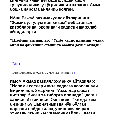
килгувчи киши деганда шундай киши
тушуниладики, у тўгриликни хохлаган. Аммо
бошка нарсага айланиб колган.
Ибни Ражаб рахимахуллох ўзларининг
"Жомиъул-улум вал-хикам" деб аталган
китобларида юкоридаги хадисни шархлаб
айтадиларки:
"Шофиий айтадилар: "Ушбу хадис илмнинг учдан
бири ва фикхнинг етмишта бобига дохил бўлади".
Rider
Date: Dushanba, 10/02/08, 9:27:06 PM | Message #
3
Имом Ахмад разияллоху анху айтадилар:
"Ислом асослари учта хадисга асосланади.
Биринчиси: Умарнинг "Амаллар факат
ниятлар билан эътиборга олинади", деган
хадиси. Иккинчиси: Оишанинг "Кимда ким
бизнинг бу шариатимизда йўк бўлган
нарсани пайдо килса, унинг амали рад
этилади (яъни кабул килинмайди)", деган