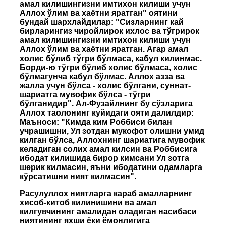
амал килишингизни имтихон килиши учун
Аллох ўлим ва хаётни яратган" оятини
бундай шархлайдилар: "Сизларнинг кай
бирларингиз чиройлирок ихлос ва тўгрирок
амал килишингизни имтихон килиши учун
Аллох ўлим ва хаётни яратган. Агар амал
холис бўлиб тўгри бўлмаса, кабул килинмас.
Борди-ю тўгри бўлиб холис бўлмаса, холис
бўлмагунча кабул бўлмас. Аллох азза ва
жалла учун бўлса - холис бўлгани, суннат-
шариатга мувофик бўлса - тўгри
бўлганидир". Ал-Фузайлнинг бу сўзларига
Аллох таолонинг куйидаги ояти далилдир:
Маъноси: "Кимда ким Роббиси билан
учрашишни, Ул зотдан мукофот олишни умид
килган бўлса, Аллохнинг шариатига мувофик
келадиган солих амал килсин ва Роббисига
ибодат килишида бирор кимсани Ул зотга
шерик килмасин, яъни ибодатини одамларга
кўрсатишни ният килмасин".
Расулуллох ниятларга караб амалларнинг
хисоб-китоб килинишини ва амал
килгувчининг амалидан оладиган насибаси
ниятининг яхши ёки ёмонлигига