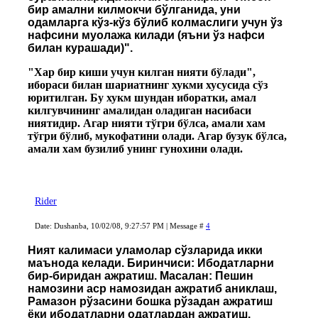
бир амални килмокчи бўлганида, уни
одамларга кўз-кўз бўлиб колмаслиги учун ўз
нафсини муолажа килади (яъни ўз нафси
билан курашади)".
"Хар бир киши учун килган нияти бўлади",
ибораси билан шариатнинг хукми хусусида сўз
юритилган. Бу хукм шундан иборатки, амал
килгувчининг амалидан оладиган насибаси
ниятидир. Агар нияти тўгри бўлса, амали хам
тўгри бўлиб, мукофатини олади. Агар бузук бўлса,
амали хам бузилиб унинг гунохини олади.
Rider
Date: Dushanba, 10/02/08, 9:27:57 PM | Message #
4
Ният калимаси уламолар сўзларида икки
маънода келади. Биринчиси: Ибодатларни
бир-биридан ажратиш. Масалан: Пешин
намозини аср намозидан ажратиб аниклаш,
Рамазон рўзасини бошка рўзадан ажратиш
ёки ибодатларни одатлардан ажратиш.