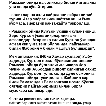
Рамазон ойида ва солихлар билан йигиланда
уни янада кўпайтириш.
- солихлар ва ахли хайрларни зиёрат килиб
туриш. Агар зиёрат килинаётган киши ёмон
кўрмаса, зиёратни кайта-кайта такрорлаш.
- Рамазон ойида Куръон ўкишни кўпайтириш.
Зеро Куръон ўкиш зикрларнинг энг
афзалидир. Агар зикр килиш Куръон ўкишдан
афзал ёки унга тенг бўлганида, пайгамбар
билан Жаброил у билан машгул бўлишарди".
Мен айтаманки: (Ибни Хажар сўзлари) Ушбу
хадисда, Куръон нозил бўлишининг аввали
Рамазон ойида бўлганлигига ишора бор.
Чунки Ибни Аббосдан ривоят килинган сахих
хадисда, Куръон тўлик холда Дунё осмонига
Рамазон ойида туширилган. Жаброил хар
йили Рамазондан Рамазонгача нозил бўлган
оятларни пайгамбаримиз билан бирга
музокара килишар эди.
Фотима ривоят килган сахих хадисда,
пайгамбаримиз вафот этган йил келганда, улар