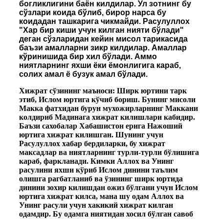
богликлигини баён килдилар. Ул зотнинг бу
сўзлари коида бўлиб, бирор нарса бу
коидадан ташкарига чикмайди. Расулуллох
"Хар бир киши учун килган нияти бўлади"
деган сўзларидан кейин мисол тарикасида
баъзи амалларни зикр килдилар. Амаллар
кўринишида бир хил бўлади. Аммо
ниятларнинг яхши ёки ёмонлигига караб,
солих амал ё бузук амал бўлади.
Хижрат сўзининг маъноси: Ширк юртини тарк
этиб, Ислом юртига кўчиб бориш. Бунинг мисоли
Макка фатхидан бурун мухожирларнинг Маккани
колдириб Мадинага хижрат килишлари кабидир.
Баъзи сахобалар Хабашистон ерига Нажоший
юртига хижрат килишган. Шунинг учун
Расулуллох хабар бердиларки, бу хижрат
максадлар ва ниятларнинг турли-турли бўлишига
караб, фаркланади. Кимки Аллох ва Унинг
расулини яхши кўриб Ислом динини таълим
олишга рагбатланиб ва ўзининг ширк юртида
динини зохир килишдан ожиз бўлгани учун Ислом
юртига хижрат килса, мана шу одам Аллох ва
Унинг расули учун хакикий хижрат килган
одамдир. Бу одамга ниятидан хосил бўлган савоб