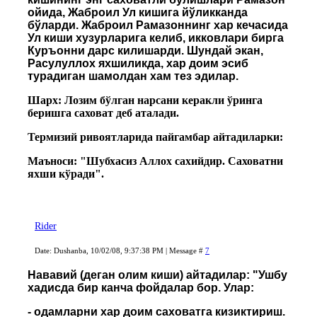
ойида, Жаброил Ул кишига йўликканда
бўларди. Жаброил Рамазоннинг хар кечасида
Ул киши хузурларига келиб, икковлари бирга
Куръонни дарс килишарди. Шундай экан,
Расулуллох яхшиликда, хар доим эсиб
турадиган шамолдан хам тез эдилар.
Шарх: Лозим бўлган нарсани керакли ўринга
беришга саховат деб аталади.
Термизий ривоятларида пайгамбар айтадиларки:
Маъноси: "Шубхасиз Аллох сахийдир. Саховатни
яхши кўради".
Rider
Date: Dushanba, 10/02/08, 9:37:38 PM | Message #
7
Нававий (деган олим киши) айтадилар: "Ушбу
хадисда бир канча фойдалар бор. Улар:
- одамларни хар доим саховатга кизиктириш.