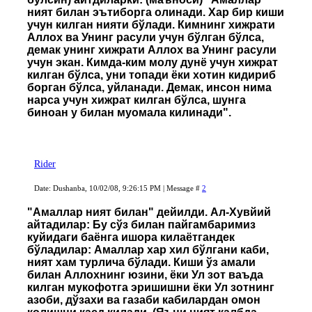
ният билан эътиборга олинади. Хар бир киши
учун килган нияти бўлади. Кимнинг хижрати
Аллох ва Унинг расули учун бўлган бўлса,
демак унинг хижрати Аллох ва Унинг расули
учун экан. Кимда-ким молу дунё учун хижрат
килган бўлса, уни топади ёки хотин кидириб
борган бўлса, уйланади. Демак, инсон нима
нарса учун хижрат килган бўлса, шунга
биноан у билан муомала килинади".
Rider
Date: Dushanba, 10/02/08, 9:26:15 PM | Message #
2
"Амаллар ният билан" дейилди. Ал-Хувйий
айтадилар: Бу сўз билан пайгамбаримиз
куйидаги баёнга ишора килаётгандек
бўладилар: Амаллар хар хил бўлгани каби,
ният хам турлича бўлади. Киши ўз амали
билан Аллохнинг юзини, ёки Ул зот ваъда
килган мукофотга эришишни ёки Ул зотнинг
азоби, дўзахи ва газаби кабилардан омон