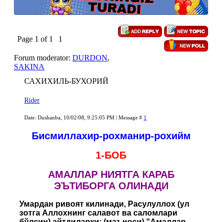
Page
1
of
1
1
Forum moderator:
DURDON
,
SAKINA
САХИХИЛЬ-БУХОРИЙ
Rider
Date: Dushanba, 10/02/08, 9:25:05 PM | Message #
1
Бисмиллахир-рохманир-рохийм
1-БОБ
АМАЛЛАР НИЯТГА КАРАБ
ЭЪТИБОРГА ОЛИНАДИ
Умардан ривоят килинади, Расулуллох (ул
зотга Аллохнинг салавот ва саломлари
бўлсин) айтдиларки: (маъноси) "Амаллар