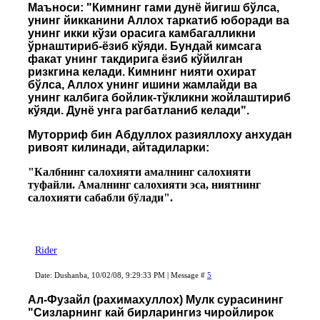
Маъноси: "Кимнинг гами дунё йигиш бўлса,
унинг йикканини Аллох таркатиб юборади ва
унинг икки кўзи орасига камбагалликни
ўрнаштириб-ёзиб кўяди. Бундай кимсага
факат унинг такдирига ёзиб кўйилган
ризкгина келади. Кимнинг нияти охират
бўлса, Аллох унинг ишини жамлайди ва
унинг калбига бойлик-тўкликни жойлаштириб
кўяди. Дунё унга рагбатланиб келади".
Муторриф бин Абдуллох разияллоху анхудан
ривоят килинади, айтадиларки:
"Калбнинг салохияти амалнинг салохияти
туфайли. Амалнинг салохияти эса, ниятнинг
салохияти сабабли бўлади".
Rider
Date: Dushanba, 10/02/08, 9:29:33 PM | Message #
5
Ал-Фузайл (рахимахуллох) Мулк сурасининг
"Сизларнинг кай бирларингиз чиройлирок