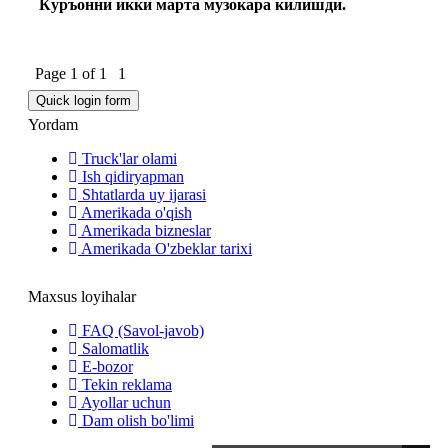
Куръонни икки марта музокара килишди.
Page
1
of
1
1
Yordam
Truck'lar olami
Ish qidiryapman
Shtatlarda uy ijarasi
Amerikada o'qish
Amerikada bizneslar
Amerikada O'zbeklar tarixi
Maxsus loyihalar
FAQ (Savol-javob)
Salomatlik
E-bozor
Tekin reklama
Ayollar uchun
Dam olish bo'limi