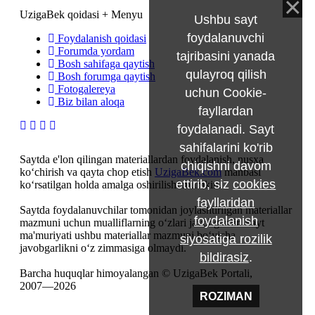
UzigaBek qoidasi + Menyu
Ushbu sayt
foydalanuvchi
Foydalanish qoidasi
Forumda yordam
tajribasini yanada
Bosh sahifaga qaytish
qulayroq qilish
Bosh forumga qaytish
Fotogalereya
uchun Cookie-
Biz bilan aloqa
fayllardan
foydalanadi. Sayt
sahifalarini ko'rib
Saytda e'lon qilingan materiallardan foydalanish, nusxa
chiqishni davom
ko‘chirish va qayta chop etish
UzigaBek.com
manbasi
ettirib, siz
cookies
ko‘rsatilgan holda amalga oshirilishi mumkin.
fayllaridan
Saytda foydalanuvchilar tomonidan joylashtirilgan materiallar
foydalanish
mazmuni uchun mualliflarning o‘zlari javobgardir. Sayt
ma'muriyati ushbu materiallar mazmuni bo‘yicha
siyosatiga rozilik
javobgarlikni o‘z zimmasiga olmaydi.
bildirasiz
.
Barcha huquqlar himoyalangan © UzigaBek Portali,
2007—2026
ROZIMAN