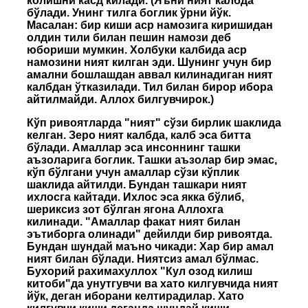
колишни касд килади. (Яъни ният калбда
бўлади. Унинг тилга боглик ўрни йўк.
Масалан: бир киши аср намозига киришидан
олдин тили билан пешин намози деб
юбориши мумкин. Холбуки калбида аср
намозини ният килган эди. Шунинг учун бир
амални бошлашдан аввал килинадиган ният
калбдан ўтказилади. Тил билан бирор ибора
айтилмайди. Аллох билгувчирок.)
Кўп ривоятларда "ният" сўзи бирлик шаклида
келган. Зеро ният калбда, калб эса битта
бўлади. Амаллар эса инсоннинг ташки
аъзоларига боглик. Ташки аъзолар бир эмас,
кўп бўлгани учун амаллар сўзи кўплик
шаклида айтилди. Бундан ташкари ният
ихлосга кайтади. Ихлос эса якка бўлиб,
шериксиз зот бўлган ягона Аллохга
килинади. "Амаллар факат ният билан
эътиборга олинади" дейилди бир ривоятда.
Бундан шундай маъно чикади: Хар бир амал
ният билан бўлади. Ниятсиз амал бўлмас.
Бухорий рахимахуллох "Кул озод килиш
китоби"да унутгувчи ва хато килгувчида ният
йўк, деган иборани келтирадилар. Хато