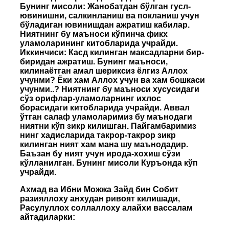
Бунинг мисоли: Жанобатдан бўлган гусл-
ювинишни, салкинланиш ва покланиш учун
бўладиган ювинишдан ажратиш кабилар.
Ниятнинг бу маъноси кўпинча фикх
уламоларининг китобларида учрайди.
Иккинчиси: Касд килинган максадларни бир-
биридан ажратиш. Бунинг маъноси,
килинаётган амал шериксиз ёлгиз Аллох
учунми? Ёки хам Аллох учун ва хам бошкаси
учунми..? Ниятнинг бу маъноси хусусидаги
сўз орифлар-уламоларнинг ихлос
борасидаги китобларида учрайди. Аввал
ўтган салаф уламоларимиз бу маънодаги
ниятни кўп зикр килишган. Пайгамбаримиз
нинг хадисларида такрор-такрор зикр
килинган ният хам мана шу маънодадир.
Баъзан бу ният учун ирода-хохиш сўзи
кўлланилган. Бунинг мисоли Куръонда кўп
учрайди.
Ахмад ва Ибни Можжа Зайд бин Собит
разияллоху анхудан ривоят килишади,
Расулуллох соллаллоху алайхи вассалам
айтадиларки: