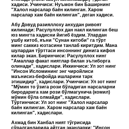
хадиси. Учинчиси: Нуъмон бин Баширнинг
"Халол нарсалар баён килинган. Харом
нарсалар хам баён килинган", деган хадиси.
Абу Довуд разияллоху анхудан ривоят
килинади: Расулуллох дан накл килинган беш
юз мингта хадисни йигиб ёздим. Улардан
ушбу китоб, яъни "Сунан китоби" га тўрт
минг саккиз юзтасини танлаб киритдим. Мана
шулардан тўрттаси инсоннинг динига кифоя
килар экан. Биринчиси: Расулуллох нинг
"Амаллар факат ниятлар билан эътиборга
олинади", хадислари. Иккинчиси: Ул зот нинг
"Инсон Исломининг энг чиройлиси
маънисиз-бефойда ишларини тарк
этишидир", хадислари. Учинчиси: Ул зот нинг
"Мўмин то ўзига рози бўладиган нарсаларни
биродарига хам рози бўлмагунича (комил)
мўмин бўла олмайди", хадислари.
Тўртинчиси: Ул зот нинг "Халол нарсалар
баён килинган. Харом нарсалар хам баён
килинган", хадислари.
Ахмад бин Ханбал ният тўгрисида
сўралганларида айтган эканларки: "Инсон