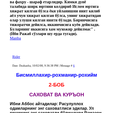
ва фахру - шараф етарлидир. Кимки дунё
талабида ширк юртини колдириб Ислом юртига
хижрат килган бўлса ёки уйланишни ният килиб
аёл учун хижрат килган бўлса, унинг хижратидан
олар улуши килган нияти бўлади. Биринчисига
тижоратчи дейилса, иккинчисига куёв дейилади.
Буларнинг иккисига хам мухожир дейилмас" .
(Ибн Ражаб сўзлари шу ерда тугади).
Manba
Rider
Date: Dushanba, 10/02/08, 9:36:38 PM | Message #
6
Бисмиллахир-рохманир-рохийм
2-БОБ
САХОВАТ ВА КУРЪОН
Ибни Аббос айтадилар: Расулуллох
одамларнинг энг саховатлиси эдилар. Ул
кишининг энг саховатли бўлишлари Рамазон