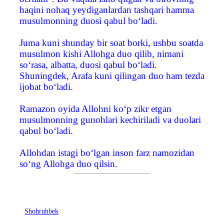
haqini nohaq yeydiganlardan tashqari hamma
musulmonning duosi qabul bo‘ladi.
Juma kuni shunday bir soat borki, ushbu soatda
musulmon kishi Allohga duo qilib, nimani
so‘rasa, albatta, duosi qabul bo‘ladi.
Shuningdek, Arafa kuni qilingan duo ham tezda
ijobat bo‘ladi.
Ramazon oyida Allohni ko‘p zikr etgan
musulmonning gunohlari kechiriladi va duolari
qabul bo‘ladi.
Allohdan istagi bo‘lgan inson farz namozidan
so‘ng Allohga duo qilsin.
Shohruhbek