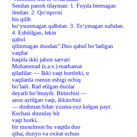
Sendan panoh tilayman: 1. Foyda bermagan
ilmdan. 2. Qo‘rquvni
his qilib
bo‘ysunmagan qalbdan. 3. To‘ymagan nafsdan.
4. Eshitilgan, lekin
qabul
qilinmagan duodan”.Duo qabul bo‘ladigan
vaqtlar
haqida ikki jahon sarvari
Muhammad (s.a.v.) marhamat
qiladilar: — Ikki vaqt bordirki, u
vaqtlarda osmon eshigi ochiq
bo‘ladi. Rad etilgan duolar
deyarli bo‘lmaydi. Birinchisi —
azon aytilgan vaqt, ikkinchisi
— dushman bilan yuzma-yuz kelgan payt.
Kechasi shunday bir
vaqt borki,
bir musulmon bu vaqtda duo
qilsa, dunyo va oxirat uchun