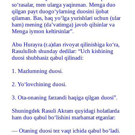
so‘rasalar, men ularga yaqinman. Menga duo
qilgan payt duogo‘ylarning duosini ijobat
qilaman. Bas, haq yo‘lga yurishlari uchun (ular
ham) mening (da’vatimga) javob qilsinlar va
Menga iymon keltirsinlar”.
Abu Hurayra (r.a)dan rivoyat qilinishiga ko‘ra,
Rasululloh shunday dedilar: “Uch kishining
duosi shubhasiz qabul qilinadi:
1. Mazlumning duosi.
2. Yo‘lovchining duosi.
3. Ota-onaning farzandi haqiga qilgan duosi”.
Shuningdek Rasuli Akram quyidagi holatlarda
ham duo qabul bo‘lishini marhamat etganlar:
— Otaning duosi tez vaqt ichida qabul bo‘ladi.