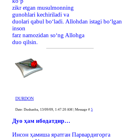
ko‘p
zikr etgan musulmonning
gunohlari kechiriladi va
duolari qabul bo‘ladi. Allohdan istagi bo‘lgan
inson
farz namozidan so‘ng Allohga
duo qilsin.
DURDON
Date: Dushanba, 13/09/09, 1:47:20 AM | Message #
5
Дуо ҳам ибодатдир…
Инсон ҳамиша яратган Парвардигорга