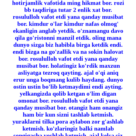
hotirjamlik vafotida ming hikmat bor. rozi
bb taqdiriga tutar 2 enlik xat bor.
rosululloh vafot etdi yana qanday musibat
bor. kimdur o'lar kimdur nafas olmog'
ekanligin anglab yetdik. o'znamangu davo
qila go'ristonni manzil etdik. oling mana
dunyo sizga biz habibla birga ketdik endi.
endi bizga na go'zallik va na sokin halovat
bor. rosululloh vafot etdi yana qanday
musibat bor. holatingiz ko'rdik maxzun
asliyatga tezroq qayting. ajal o'qi aniq
erur unga boqmang kulib haydang. dunyo
ostin ustin bo'lib ketmaydimi endi ayting.
yelkangizda qolib ketgan o'lim digan
omonat bor. rosululloh vafot etdi yana
qanday musibat bor. otangiz ham onangiz
ham bir kun sizni tashlab ketmish.
yuraklarni tilka pora aylabon zor g'ashlab
ketmish. ko'zlaringiz balki namlab
songigacha yoshlab ketmish. ajal kelsa siz