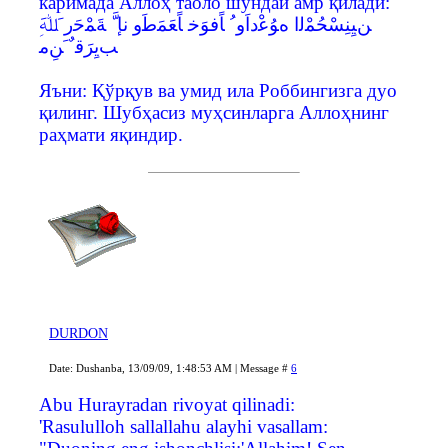
каримада Аллоҳ таоло шундай амр қилади:
ﺐﻳِﺮَﻗ ٌ َﻦِﻣ
Яъни: Қўрқув ва умид ила Роббингизга дуо
қилинг. Шубҳасиз муҳсинларга Аллоҳнинг
раҳмати яқиндир.
DURDON
Date: Dushanba, 13/09/09, 1:48:53 AM | Message #
6
Abu Hurayradan rivoyat qilinadi:
'Rasululloh sallallahu alayhi vasallam: