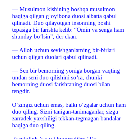
— Musulmon kishining boshqa musulmon
haqiga qilgan g‘oyibona duosi albatta qabul
qilinadi. Duo qilayotgan insonning boshi
tepasiga bir farishta kelib: “Omin va senga ham
shunday bo‘lsin”, der ekan.
— Alloh uchun sevishganlarning bir-birlari
uchun qilgan duolari qabul qilinadi.
— Sen bir bemorning yoniga borgan vaqting
undan seni duo qilishini so‘ra, chunki
bemorning duosi farishtaning duosi bilan
tengdir.
O‘zingiz uchun emas, balki o‘zgalar uchun ham
duo qiling. Sizni tanigan-tanimaganlar, sizga
zarradek yaxshiligi tekkan-tegmagan bandalar
haqiga duo qiling.
Rasululloh (s.a.v.) buyuradilar: “Ey,