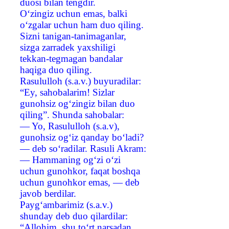
duosi bilan tengdir.
O‘zingiz uchun emas, balki
o‘zgalar uchun ham duo qiling.
Sizni tanigan-tanimaganlar,
sizga zarradek yaxshiligi
tekkan-tegmagan bandalar
haqiga duo qiling.
Rasululloh (s.a.v.) buyuradilar:
“Ey, sahobalarim! Sizlar
gunohsiz og‘zingiz bilan duo
qiling”. Shunda sahobalar:
— Yo, Rasululloh (s.a.v),
gunohsiz og‘iz qanday bo‘ladi?
— deb so‘radilar. Rasuli Akram:
— Hammaning og‘zi o‘zi
uchun gunohkor, faqat boshqa
uchun gunohkor emas, — deb
javob berdilar.
Payg‘ambarimiz (s.a.v.)
shunday deb duo qilardilar:
“Allohim, shu to‘rt narsadan