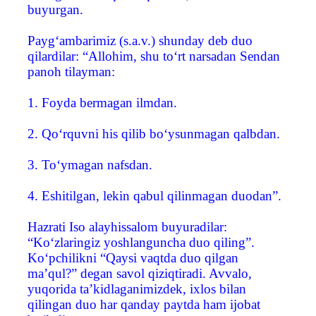
buyurgan.
Payg‘ambarimiz (s.a.v.) shunday deb duo
qilardilar: “Allohim, shu to‘rt narsadan Sendan
panoh tilayman:
1. Foyda bermagan ilmdan.
2. Qo‘rquvni his qilib bo‘ysunmagan qalbdan.
3. To‘ymagan nafsdan.
4. Eshitilgan, lekin qabul qilinmagan duodan”.
Hazrati Iso alayhissalom buyuradilar:
“Ko‘zlaringiz yoshlanguncha duo qiling”.
Ko‘pchilikni “Qaysi vaqtda duo qilgan
ma’qul?” degan savol qiziqtiradi. Avvalo,
yuqorida ta’kidlaganimizdek, ixlos bilan
qilingan duo har qanday paytda ham ijobat