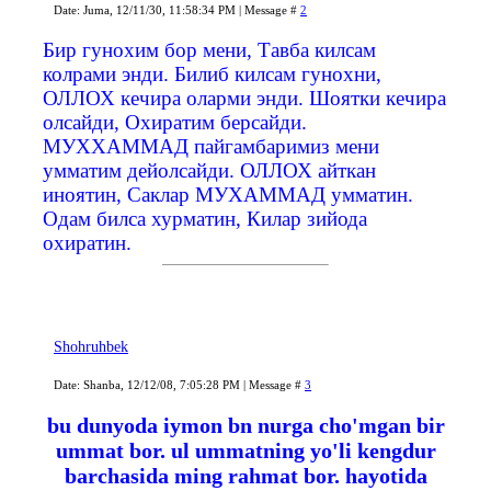
Date: Juma, 12/11/30, 11:58:34 PM | Message #
2
Бир гунохим бор мени, Тавба килсам
колрами энди. Билиб килсам гунохни,
ОЛЛОХ кечира оларми энди. Шоятки кечира
олсайди, Охиратим берсайди.
МУХХАММАД пайгамбаримиз мени
умматим дейолсайди. ОЛЛОХ айткан
иноятин, Саклар МУХАММАД умматин.
Одам билса хурматин, Килар зийода
охиратин.
Shohruhbek
Date: Shanba, 12/12/08, 7:05:28 PM | Message #
3
bu dunyoda iymon bn nurga cho'mgan bir
ummat bor. ul ummatning yo'li kengdur
barchasida ming rahmat bor. hayotida