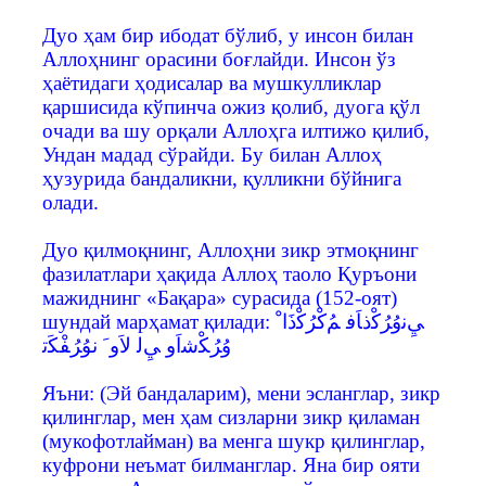
Дуо ҳам бир ибодат бўлиб, у инсон билан
Аллоҳнинг орасини боғлайди. Инсон ўз
ҳаётидаги ҳодисалар ва мушкулликлар
қаршисида кўпинча ожиз қолиб, дуога қўл
очади ва шу орқали Аллоҳга илтижо қилиб,
Ундан мадад сўрайди. Бу билан Аллоҳ
ҳузурида бандаликни, қулликни бўйнига
олади.
Дуо қилмоқнинг, Аллоҳни зикр этмоқнинг
фазилатлари ҳақида Аллоҳ таоло Қуръони
мажиднинг «Бақара» сурасида (152-оят)
шундай марҳамат қилади: ﻲِﻧوُﺮُﻛْذﺎَﻓ ﻢُﻛْﺮُﻛْذَا ْ
وُﺮُﻜْﺷاَو ﻲِﻟ ﻻَو َ نوُﺮُﻔْﻜَﺗ
Яъни: (Эй бандаларим), мени эсланглар, зикр
қилинглар, мен ҳам сизларни зикр қиламан
(мукофотлайман) ва менга шукр қилинглар,
куфрони неъмат билманглар. Яна бир ояти