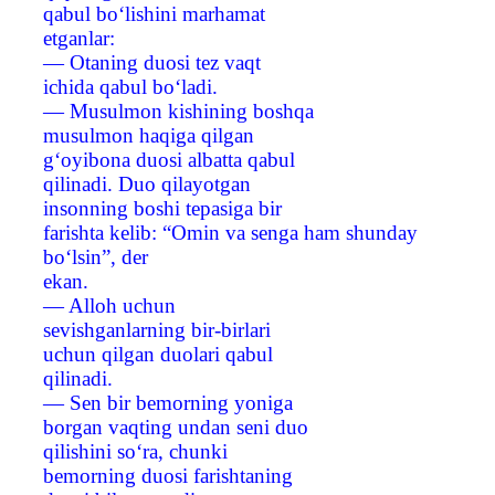
qabul bo‘lishini marhamat
etganlar:
— Otaning duosi tez vaqt
ichida qabul bo‘ladi.
— Musulmon kishining boshqa
musulmon haqiga qilgan
g‘oyibona duosi albatta qabul
qilinadi. Duo qilayotgan
insonning boshi tepasiga bir
farishta kelib: “Omin va senga ham shunday
bo‘lsin”, der
ekan.
— Alloh uchun
sevishganlarning bir-birlari
uchun qilgan duolari qabul
qilinadi.
— Sen bir bemorning yoniga
borgan vaqting undan seni duo
qilishini so‘ra, chunki
bemorning duosi farishtaning