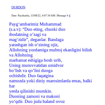
DURDON
Date: Payshanba, 13/08/22, 4:07:34 AM | Message #
4
Payg‘ambarimiz Muhammad
(s.a.v): “Duo eting, chunki duo
ibodatning o‘zagi va
mag‘zidir”, deganlar. Bandaga
yarashgan ish o‘zining ojiz,
Allohning yordamiga muhtoj ekanligini bilish
va Allohning
marhamat eshigiga bosh urib,
Uning muruvvatidan umidvor
bo‘lish va qo‘lini duoga
ochishdir. Duo faqatgina
namozda yoki diniy marosimlarda emas, balki
har
yerda qilinishi mumkin.
Duoning zamoni va makoni
yo‘qdir. Duo juda baland ovoz