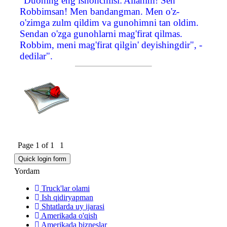
"Duoning eng ishonchlisi:'Allahim! Sen
Robbimsan! Men bandangman. Men o'z-
o'zimga zulm qildim va gunohimni tan oldim.
Sendan o'zga gunohlarni mag'firat qilmas.
Robbim, meni mag'firat qilgin' deyishingdir", -
dedilar".
Page
1
of
1
1
Yordam
Truck'lar olami
Ish qidiryapman
Shtatlarda uy ijarasi
Amerikada o'qish
Amerikada bizneslar