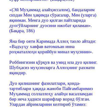
«(Эй Муҳаммад алайҳиссалом), бандаларим
сиздан Мен ҳақимда сўрасалар, Мен (уларга)
яқинман. Менга дуо қилган пайтларида
дуогўйларнинг дуосини ижобат қиламан».
(Бақара, 186)
Яна бир ояти Каримада Аллоҳ таоло айтади:
«Вадъуҳу хавфав ватомаъан инна
роҳматаллоҳи қорийбун минал муҳсинин».
Роббингизни қўрқув ва умид ила дуо қилинг.
Шубҳасиз муҳсинларга Аллоҳнинг рахмати
яқиндир.
Дуо қилишнинг фазилатлари, қоида-
тартиблари ҳақида жаноби Пайғамбаримиз
Муҳаммад соллаллоҳу алайҳи васалламдан
бир неча ҳадиси шарифлар ворид бўлган.
Улардан айримларини келтириб ўтамиз: