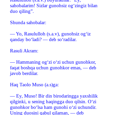
sahobalarim! Sizlar gunohsiz og‘zingiz bilan
duo qiling”.
Shunda sahobalar:
— Yo, Rasululloh (s.a.v), gunohsiz og‘iz
qanday bo‘ladi? — deb so‘radilar.
Rasuli Akram:
— Hammaning og‘zi o‘zi uchun gunohkor,
faqat boshqa uchun gunohkor emas, — deb
javob berdilar.
Haq Taolo Muso (a.s)ga:
— Ey, Muso! Bir din birodaringga yaxshilik
qilginki, u sening haqingga duo qilsin. O‘zi
gunohkor bo‘lsa ham gunohi o‘zi uchundir.
Uning duosini qabul qilaman, — deb