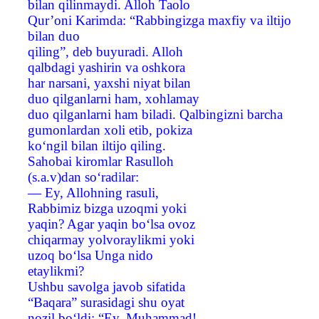
bilan qilinmaydi. Alloh Taolo
Qur’oni Karimda: “Rabbingizga maxfiy va iltijo
bilan duo
qiling”, deb buyuradi. Alloh
qalbdagi yashirin va oshkora
har narsani, yaxshi niyat bilan
duo qilganlarni ham, xohlamay
duo qilganlarni ham biladi. Qalbingizni barcha
gumonlardan xoli etib, pokiza
ko‘ngil bilan iltijo qiling.
Sahobai kiromlar Rasulloh
(s.a.v)dan so‘radilar:
— Ey, Allohning rasuli,
Rabbimiz bizga uzoqmi yoki
yaqin? Agar yaqin bo‘lsa ovoz
chiqarmay yolvoraylikmi yoki
uzoq bo‘lsa Unga nido
etaylikmi?
Ushbu savolga javob sifatida
“Baqara” surasidagi shu oyat
nozil bo‘ldi: “Ey, Muhammad!