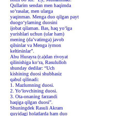
Qullarim sendan men haqimda
so‘rasalar, men ularga
yaqinman. Menga duo qilgan payt
duogo‘ylarning duosini
ijobat qilaman. Bas, haq yo‘lga
yurishlari uchun (ular ham)
mening (da’vatimga) javob
qilsinlar va Menga iymon
keltirsinlar”.
Abu Hurayra (r.a)dan rivoyat
qilinishiga ko‘ra, Rasululloh
shunday dedilar: “Uch
kishining duosi shubhasiz
qabul qilinadi:
1. Mazlumning duosi.
2. Yo‘lovchining duosi.
3. Ota-onaning farzandi
haqiga qilgan duosi”.
Shuningdek Rasuli Akram
quyidagi holatlarda ham duo