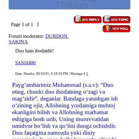
Page
1
of
1
1
Forum moderator:
DURDON
,
SAKINA
Duo ham ibodatdir!
SANJAR80
Date: Shanba, 09/10/31, 6:18:34 PM | Message #
1
Payg‘ambarimiz Muhammad (s.a.v): “Duo
eting, chunki duo ibodatning o‘zagi va
mag‘zidir”, deganlar. Bandaga yarashgan ish
o‘zining ojiz, Allohning yordamiga muhtoj
ekanligini bilish va Allohning marhamat
eshigiga bosh urib, Uning muruvvatidan
umidvor bo‘lish va qo‘lini duoga ochishdir.
Duo faqatgina namozda yoki diniy