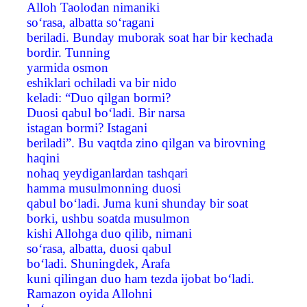
Alloh Taolodan nimaniki
so‘rasa, albatta so‘ragani
beriladi. Bunday muborak soat har bir kechada
bordir. Tunning
yarmida osmon
eshiklari ochiladi va bir nido
keladi: “Duo qilgan bormi?
Duosi qabul bo‘ladi. Bir narsa
istagan bormi? Istagani
beriladi”. Bu vaqtda zino qilgan va birovning
haqini
nohaq yeydiganlardan tashqari
hamma musulmonning duosi
qabul bo‘ladi. Juma kuni shunday bir soat
borki, ushbu soatda musulmon
kishi Allohga duo qilib, nimani
so‘rasa, albatta, duosi qabul
bo‘ladi. Shuningdek, Arafa
kuni qilingan duo ham tezda ijobat bo‘ladi.
Ramazon oyida Allohni