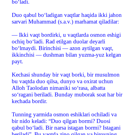
bo‘ladi.
Duo qabul bo‘ladigan vaqtlar haqida ikki jahon
sarvari Muhammad (s.a.v.) marhamat qiladilar:
— Ikki vaqt bordirki, u vaqtlarda osmon eshigi
ochiq bo‘ladi. Rad etilgan duolar deyarli
bo‘lmaydi. Birinchisi — azon aytilgan vaqt,
ikkinchisi — dushman bilan yuzma-yuz kelgan
payt.
Kechasi shunday bir vaqt borki, bir musulmon
bu vaqtda duo qilsa, dunyo va oxirat uchun
Alloh Taolodan nimaniki so‘rasa, albatta
so‘ragani beriladi. Bunday muborak soat har bir
kechada bordir.
Tunning yarmida osmon eshiklari ochiladi va
bir nido keladi: “Duo qilgan bormi? Duosi
qabul bo‘ladi. Bir narsa istagan bormi? Istagani
beriladi”. Bu vaqtda zino qilgan va birovning