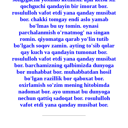
qochguchi qandayin bir imorat bor.
rosululloh vafot etdi yana qanday musibat
bor. chakki tomgay endi aslo yamab
bo'lmas bu uy tomin. oynasi
parchalanmish o'rnatmog' na singan
romin. qiyomatga qarab yo'lin tutib
bo'lgach soqov zamin. ayting to'sib qolar
qay kuch va qandayin tumonat bor.
rosululloh vafot etdi yana qanday musibat
bor. barchamizning qalbimizda dunyoga
bor muhabbat bor. muhabbatdan hosil
bo'lgan razillik bor qaboxat bor.
oxirlamish so'zim mening hitobimda
nadomat bor. ayo ummat bu dunyoga
nechun qattiq sadoqat bor. rosululloh
vafot etdi yana qanday musibat bor.