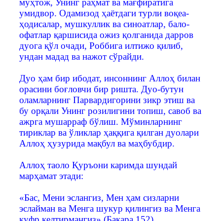
муҳтож, Унинг раҳмат ва мағфиратига
умидвор. Одамизод ҳаётдаги турли воқеа-
ҳодисалар, мушкуллик ва синоатлар, бало-
офатлар қаршисида ожиз қолганида дарров
дуога қўл очади, Роббига илтижо қилиб,
ундан мадад ва нажот сўрайди.
Дуо ҳам бир ибодат, инсоннинг Аллоҳ билан
орасини боғловчи бир ришта. Дуо-бутун
оламларнинг Парвардигорини зикр этиш ва
бу орқали Унинг розилигини топиш, савоб ва
ажрга мушарраф бўлиш. Мўминларнинг
тириклар ва ўликлар ҳаққига қилган дуолари
Аллоҳ ҳузурида мақбул ва маҳбубдир.
Аллоҳ таоло Қуръони каримда шундай
марҳамат этади:
«Бас, Мени эслангиз, Мен ҳам сизларни
эслайман ва Менга шукур қилингиз ва Менга
куфр келтирмангиз» (Бақара,152)