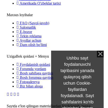
Amerikada O'zbeklar tarixi
Maxsus loyihalar
FAQ (Savol-javob)
Salomatlik
E-bozor
Tekin reklama
Ayollar uchun
Dam olish bo'limi
UzigaBek qoidasi + Menyu
Ushbu sayt
foydalanuvchi
Foydalanish qoidasi
Forumda yordam
tajribasini yanada
Bosh sahifaga qaytish
qulayroq qilish
Bosh forumga qaytish
Fotogalereya
uchun Cookie-
Biz bilan aloqa
fayllardan
foydalanadi. Sayt
sahifalarini ko'rib
Saytda e'lon qilingan materiallardan foydalanish, nusxa