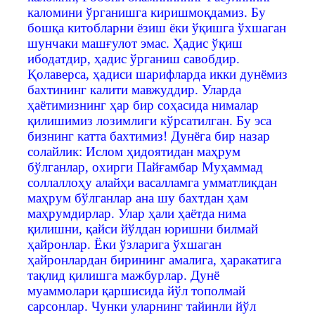
каломини ўрганишга киришмоқдамиз. Бу
бошқа китобларни ёзиш ёки ўқишга ўхшаган
шунчаки машғулот эмас. Ҳадис ўқиш
ибодатдир, ҳадис ўрганиш савобдир.
Қолаверса, ҳадиси шарифларда икки дунёмиз
бахтининг калити мавжуддир. Уларда
ҳаётимизнинг ҳар бир соҳасида нималар
қилишимиз лозимлиги кўрсатилган. Бу эса
бизнинг катта бахтимиз! Дунёга бир назар
солайлик: Ислом ҳидоятидан маҳрум
бўлганлар, охирги Пайғамбар Муҳаммад
соллаллоҳу алайҳи васалламга умматликдан
маҳрум бўлганлар ана шу бахтдан ҳам
маҳрумдирлар. Улар ҳали ҳаётда нима
қилишни, қайси йўлдан юришни билмай
ҳайронлар. Ёки ўзларига ўхшаган
ҳайронлардан бирининг амалига, ҳаракатига
тақлид қилишга мажбурлар. Дунё
муаммолари қаршисида йўл тополмай
сарсонлар. Чунки уларнинг тайинли йўл