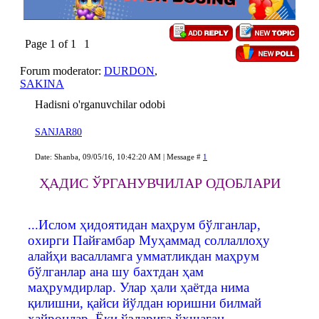
Page
1
of
1
1
Forum moderator:
DURDON
,
SAKINA
Hadisni o'rganuvchilar odobi
SANJAR80
Date: Shanba, 09/05/16, 10:42:20 AM | Message #
1
ҲАДИС ЎРГАНУВЧИЛАР ОДОБЛАРИ
...Ислом ҳидоятидан маҳрум бўлганлар,
охирги Пайғамбар Муҳаммад соллаллоҳу
алайҳи васалламга умматликдан маҳрум
бўлганлар ана шу бахтдан ҳам
маҳрумдирлар. Улар ҳали ҳаётда нима
қилишни, қайси йўлдан юришни билмай
ҳайронлар. Ёки ўзларига ўхшаган