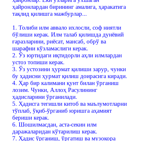
ҳайронлардан бирининг амалига, ҳаракатига
тақлид қилишга мажбурлар...
1. Толиби илм аввало ихлосли, соф ниятли
бўлиши керак. Илм талаб қилишда дунёвий
ғаразларини, риёсат, мансаб, обрў ва
шарафни кўзламаслиги керак.
2. Ўз юртидаги иқтидорли аҳли илмлардан
устоз топиши керак.
3. Ўз устозини ҳурмат қилиши зарур, чунки
бу ҳадисни ҳурмат қилиш доирасига киради.
4. Ҳар бир калимани қунт билан ўрганиш
лозим. Чунки, Аллоҳ Расулининг
ҳадисларини ўрганилади.
5. Ҳадисга тегишли китоб ва маълумотларни
тўплаб, ўқиб-ўрганиб юришга аҳамият
бериши керак.
6. Шошилмасдан, аста-секин илм
даражаларидан кўтарилиш керак.
7. Ҳадис ўрганиш, ўргатиш ва музокора