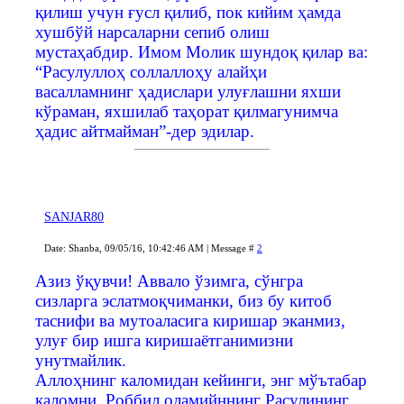
қилиш учун ғусл қилиб, пок кийим ҳамда
хушбўй нарсаларни сепиб олиш
мустаҳабдир. Имом Молик шундоқ қилар ва:
“Расулуллоҳ соллаллоҳу алайҳи
васалламнинг ҳадислари улуғлашни яхши
кўраман, яхшилаб таҳорат қилмагунимча
ҳадис айтмайман”-дер эдилар.
SANJAR80
Date: Shanba, 09/05/16, 10:42:46 AM | Message #
2
Азиз ўқувчи! Аввало ўзимга, сўнгра
сизларга эслатмоқчиманки, биз бу китоб
таснифи ва мутоаласига киришар эканмиз,
улуғ бир ишга киришаётганимизни
унутмайлик.
Аллоҳнинг каломидан кейинги, энг мўътабар
каломни, Роббил оламийннинг Расулининг