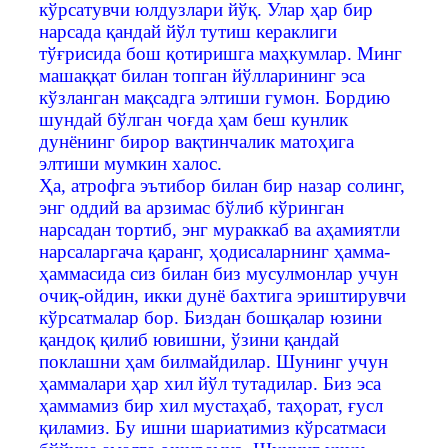
кўрсатувчи юлдузлари йўқ. Улар ҳар бир
нарсада қандай йўл тутиш кераклиги
тўғрисида бош қотиришга маҳкумлар. Минг
машаққат билан топган йўлларининг эса
кўзланган мақсадга элтиши гумон. Бордию
шундай бўлган чоғда ҳам беш кунлик
дунёнинг бирор вақтинчалик матоҳига
элтиши мумкин халос.
Ҳа, атрофга эътибор билан бир назар солинг,
энг оддий ва арзимас бўлиб кўринган
нарсадан тортиб, энг мураккаб ва аҳамиятли
нарсаларгача қаранг, ҳодисаларнинг ҳамма-
ҳаммасида сиз билан биз мусулмонлар учун
очиқ-ойдин, икки дунё бахтига эриштирувчи
кўрсатмалар бор. Биздан бошқалар юзини
қандоқ қилиб ювишни, ўзини қандай
поклашни ҳам билмайдилар. Шунинг учун
ҳаммалари ҳар хил йўл тутадилар. Биз эса
ҳаммамиз бир хил мустаҳаб, таҳорат, ғусл
қиламиз. Бу ишни шариатимиз кўрсатмаси