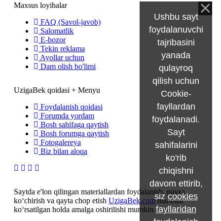
Maxsus loyihalar
Ushbu sayt
FAQ (Savol-javob)
foydalanuvchi
Salomatlik
E-bozor
tajribasini
Tekin reklama
yanada
Ayollar uchun
Dam olish bo'limi
qulayroq
qilish uchun
UzigaBek qoidasi + Menyu
Cookie-
fayllardan
Foydalanish qoidasi
Forumda yordam
foydalanadi.
Bosh sahifaga qaytish
Sayt
Bosh forumga qaytish
Fotogalereya
sahifalarini
Biz bilan aloqa
ko'rib
chiqishni
davom ettirib,
Saytda e'lon qilingan materiallardan foydalanish, nusxa
siz
cookies
ko‘chirish va qayta chop etish
UzigaBek.com
manbasi
fayllaridan
ko‘rsatilgan holda amalga oshirilishi mumkin.