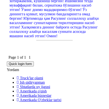
хотиржамлик, кушойиш бергин! Ишимизни тезда
муваффақият билан, сернатижа бўлишини насиб
этгин! Ўзинг доимо мададкоримиз бўлгин! Ўз
динингга қувват, мусулмон бандаларингга омад
бергин! Юртимизда ҳам Расулинг соллаллоҳу алайҳи
васалламнинг суннатларини тирилтиришни насиб
этгин! Халқимизга дининг байроғи остида Расулинг
соллаллоҳу алайҳи васаллам суннати асосида
яшашни насиб этгин! Омин!
Page
1
of
1
1
Yordam
Truck'lar olami
Ish qidiryapman
Shtatlarda uy ijarasi
Amerikada o'qish
Amerikada bizneslar
Amerikada O'zbeklar tarixi