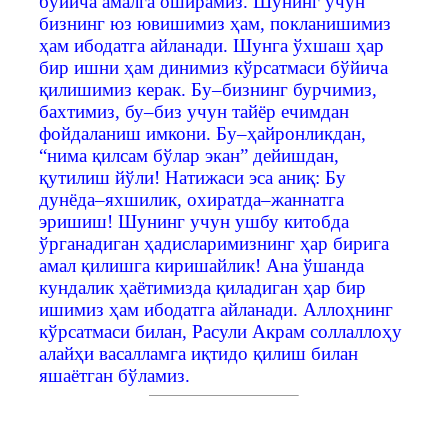
бўйича амалга оширамиз. Шунинг учун
бизнинг юз ювишимиз ҳам, покланишимиз
ҳам ибодатга айланади. Шунга ўхшаш ҳар
бир ишни ҳам динимиз кўрсатмаси бўйича
қилишимиз керак. Бу–бизнинг бурчимиз,
бахтимиз, бу–биз учун тайёр ечимдан
фойдаланиш имкони. Бу–ҳайронликдан,
“нима қилсам бўлар экан” дейишдан,
қутилиш йўли! Натижаси эса аниқ: Бу
дунёда–яхшилик, охиратда–жаннатга
эришиш! Шунинг учун ушбу китобда
ўрганадиган ҳадисларимизнинг ҳар бирига
амал қилишга киришайлик! Ана ўшанда
кундалик ҳаётимизда қиладиган ҳар бир
ишимиз ҳам ибодатга айланади. Аллоҳнинг
кўрсатмаси билан, Расули Акрам соллаллоҳу
алайҳи васалламга иқтидо қилиш билан
яшаётган бўламиз.