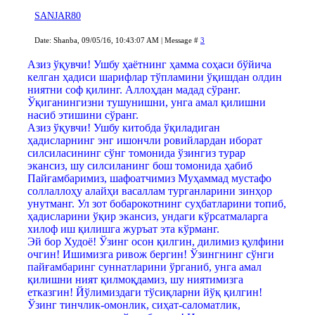
SANJAR80
Date: Shanba, 09/05/16, 10:43:07 AM | Message #
3
Азиз ўқувчи! Ушбу ҳаётнинг ҳамма соҳаси бўйича
келган ҳадиси шарифлар тўпламини ўқишдан олдин
ниятни соф қилинг. Аллоҳдан мадад сўранг.
Ўқиганингизни тушунишни, унга амал қилишни
насиб этишини сўранг.
Азиз ўқувчи! Ушбу китобда ўқиладиган
ҳадисларнинг энг ишончли ровийлардан иборат
силсиласининг сўнг томонида ўзингиз турар
экансиз, шу силсиланинг бош томонида ҳабиб
Пайғамбаримиз, шафоатчимиз Муҳаммад мустафо
соллаллоҳу алайҳи васаллам турганларини зинҳор
унутманг. Ул зот бобарокотнинг суҳбатларини топиб,
ҳадисларини ўқир экансиз, ундаги кўрсатмаларга
хилоф иш қилишга журъат эта кўрманг.
Эй бор Худоё! Ўзинг осон қилгин, дилимиз қулфини
очгин! Ишимизга ривож бергин! Ўзингнинг сўнги
пайғамбаринг суннатларини ўрганиб, унга амал
қилишни ният қилмоқдамиз, шу ниятимизга
етказгин! Йўлимиздаги тўсиқларни йўқ қилгин!
Ўзинг тинчлик-омонлик, сиҳат-саломатлик,