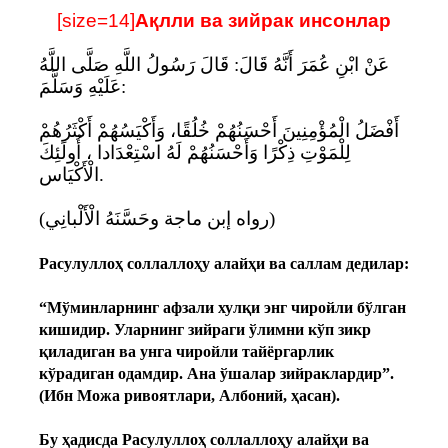
[size=14]
Ақлли ва зийрак инсонлар
عَنْ ابْنِ عُمَرَ أَنَّهُ قَالَ: قَالَ رَسُولُ اللَّهِ صَلَّى اللَّهُ
عَلَيْهِ وَسَلَّمَ:
أَفْضَلُ الْمُؤْمِنِينَ أَحْسَنُهُمْ خُلُقًا، وَأَكْيَسُهُمْ أَكْثَرُهُمْ
لِلْمَوْتِ ذِكْرًا وَأَحْسَنُهُمْ لَهُ اسْتِعْدَادا ، أُولَئِكَ
الْأَكْيَاس.
(رواه إبن ماجة وحَسَّنَهُ الْأَلْبانِي)
Расулуллоҳ соллаллоҳу алайҳи ва саллам дедилар:
“Мўминларнинг афзали хулқи энг чиройли бўлган
кишидир. Уларнинг зийраги ўлимни кўп зикр
қиладиган ва унга чиройли тайёргарлик
кўрадиган одамдир. Ана ўшалар зийраклардир”.
(Ибн Можа ривоятлари, Албоний, ҳасан).
Бу ҳадисда Расулуллоҳ соллаллоҳу алайҳи ва