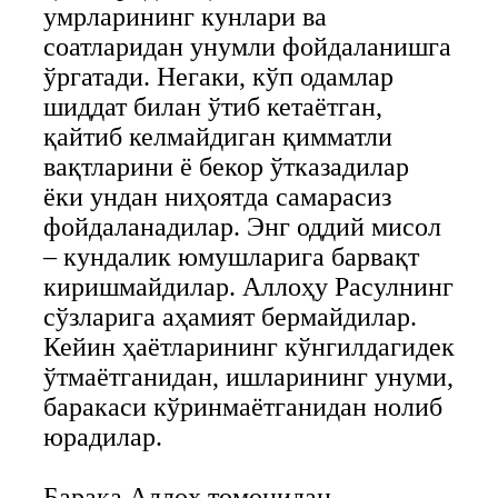
умрларининг кунлари ва
соатларидан унумли фойдаланишга
ўргатади. Негаки, кўп одамлар
шиддат билан ўтиб кетаётган,
қайтиб келмайдиган қимматли
вақтларини ё бекор ўтказадилар
ёки ундан ниҳоятда самарасиз
фойдаланадилар. Энг оддий мисол
– кундалик юмушларига барвақт
киришмайдилар. Аллоҳу Расулнинг
сўзларига аҳамият бермайдилар.
Кейин ҳаётларининг кўнгилдагидек
ўтмаётганидан, ишларининг унуми,
баракаси кўринмаётганидан нолиб
юрадилар.
Барака Аллоҳ томонидан