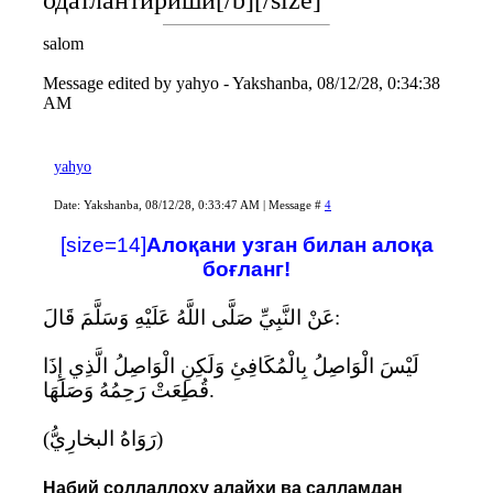
одатлантириши[/b][/size]
salom
Message edited by
yahyo
-
Yakshanba, 08/12/28, 0:34:38
AM
yahyo
Date: Yakshanba, 08/12/28, 0:33:47 AM | Message #
4
[size=14]
Алоқани узган билан алоқа
боғланг!
عَنْ النَّبِيِّ صَلَّى اللَّهُ عَلَيْهِ وَسَلَّمَ قَالَ:
لَيْسَ الْوَاصِلُ بِالْمُكَافِئِ وَلَكِنِ الْوَاصِلُ الَّذِي إِذَا
قُطِعَتْ رَحِمُهُ وَصَلَهَا.
(رَوَاهُ البخارِيُّ)
Набий соллаллоҳу алайҳи ва салламдан