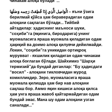
чинакам алоқа бўлади”...
الْوَاصِل الَّذِي إِذَا قُطِعَتْ رَحِمه وَصَلَهَا – яъни ўзига
берилмай қўйса ҳам бераверадиган одам
алоқани сақлаган бўлади... Тийбий
айтадилар: ҳадиснинг маъноси шуки,
“соҳиби”га (яқинига, биродарига) унинг
муомаласига яраша муомала қиладиган одам
ҳақиқий ва доимо алоқа қилувчи дейилмайди.
Локин, “соҳиби”га уникидан ортиқроқ
мурувват - яхшилик қиладиган одам чинакам
алоқа боғлаган бўлади. Шайхимиз “Шарҳи
термизий”да бундай деганлар: “Бу ҳадисдаги
“восил” - алоқани тикловчидан мурод
комилликдир. Зеро, муомаласига яраша
муомала қилишда ҳам бир нав алоқани
сақлаш бор. Аммо яқин кишиси алоқа қилса
ҳам унга яраша жавоб қайтармайдиган одам
бундай эмас. Мана шу одам алоқани узган
саналади...”