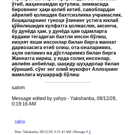
ўтиб, жаҳаннамдан қутулиш, зиммасида
бировнинг ҳақи қолиб кетиб, савоблардан
айрилиб қолишдек бахтсизликка учрамаслик,
бошқаларнинг гуноҳи ўзининг устига юклаб
қўйилишидек кулфатга қолмаслик, аксинча,
бу дунёда ҳам, у дунёда ҳам одамларга
ёрдами тегадиган бахтли инсон бўлиш,
ниҳоят яхши инсонлар билан бирга жаннат
дарвозасига етиб олиш, ота-оналаримиз,
аҳли оиламиз ва дўстларимиз билан бирга
Жаннатга кириш, у ерда солиҳ инсонлар,
авлиёю анбиёлар, шаҳиду шуҳадолар билан
кўришиб, сўнг энг олий мукофот Аллоҳнинг
жамолига мушарраф бўлиш
salom
Message edited by
yahyo
-
Yakshanba, 08/12/28,
0:19:16 AM
yahyo
Date: Yakshanba, 08/12/28, 0:21:41 AM | Message #
2