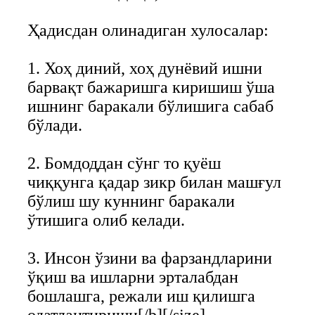
Ҳадисдан олинадиган хулосалар:
1. Хоҳ диний, хоҳ дунёвий ишни
барвақт бажаришга киришиш ўша
ишнинг баракали бўлишига сабаб
бўлади.
2. Бомдоддан сўнг то қуёш
чиққунга қадар зикр билан машғул
бўлиш шу куннинг баракали
ўтишига олиб келади.
3. Инсон ўзини ва фарзандларини
ўқиш ва ишларни эрталабдан
бошлашга, режали иш қилишга