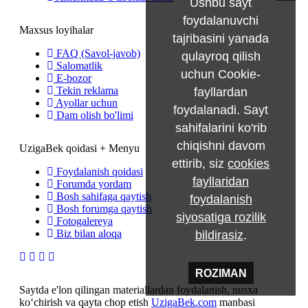
Ushbu sayt
foydalanuvchi
Maxsus loyihalar
tajribasini yanada
FAQ (Savol-javob)
qulayroq qilish
Salomatlik
uchun Cookie-
E-bozor
Tekin reklama
fayllardan
Ayollar uchun
foydalanadi. Sayt
Dam olish bo'limi
sahifalarini ko'rib
chiqishni davom
UzigaBek qoidasi + Menyu
ettirib, siz
cookies
Foydalanish qoidasi
fayllaridan
Forumda yordam
Bosh sahifaga qaytish
foydalanish
Bosh forumga qaytish
siyosatiga rozilik
Fotogalereya
Biz bilan aloqa
bildirasiz
.
ROZIMAN
Saytda e'lon qilingan materiallardan foydalanish, nusxa
ko‘chirish va qayta chop etish
UzigaBek.com
manbasi