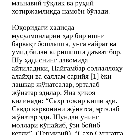
маънавий тўқлик ва руҳий
хотиржамликда намоён бўлади.
Юқоридаги ҳадисда
мусулмонларни ҳар бир ишни
барвақт бошлашга, унга ғайрат ва
умид билан киришишга даъват бор.
Шу ҳадиснинг давомида
айтиладики, Пайғамбар соллаллоҳу
алайҳи ва саллам сарийя [1] ёки
лашкар жўнатсалар, эрталаб
жўнатар эдилар. Яна ҳикоя
қилинади: “Сахр тожир киши эди.
Савдо карвонини жўнатса, эрталаб
жўнатар эди. Шундан унинг
моллари кўпайиб, ўзи бойиб
кетди”. (Термизий). “Сахр Суннатга