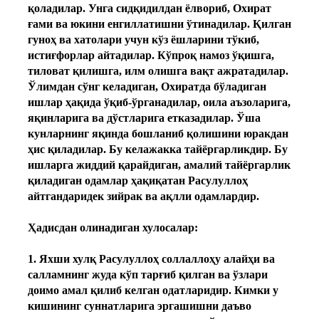
қоладилар. Унга сидқидилдан ёлвориб, Охират
ғами ва юкини енгиллатишни ўтинадилар. Қилган
гуноҳ ва хатолари учун кўз ёшларини тўкиб,
истиғфорлар айтадилар. Кўпроқ намоз ўқишга,
тиловат қилишга, илм олишга вақт ажратадилар.
Ўлимдан сўнг келадиган, Охиратда бўладиган
ишлар ҳақида ўқиб-ўрганадилар, оила аъзоларига,
яқинларига ва дўстларига етказадилар. Ўша
кунларнинг яқинда бошланиб қолишини юракдан
ҳис қиладилар. Бу келажакка тайёргарликдир. Бу
ишларга жиддий қарайдиган, амалий тайёргарлик
қиладиган одамлар ҳақиқатан Расулуллоҳ
айтгандаридек зийрак ва ақлли одамлардир.
Ҳадисдан олинадиган хулосалар:
1. Яхши хулқ Расулуллоҳ соллаллоҳу алайҳи ва
салламнинг жуда кўп тарғиб қилган ва ўзлари
доимо амал қилиб келган одатларидир. Кимки у
кишининг суннатларига эргашишни даъво