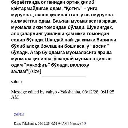
бераётганда олганидан ортиқ қилиб
қайтармайдиган одам. “Қотиъ” – унга
мурувват, эҳсон қилинаётган, у эса мурувват
қилмаётган одам. Баъзан муомаласига яраша
муомала икки томондан бўлади. Шунингдек,
алоқаларнинг узилиши ҳам икки томондан
содир бўлади. Шундай пайтда кимки биринчи
бўлиб алоқа боғлашни бошласа, у “восил”
бўлади. Агар бу одамга муомаласига яраша
муомала қилинса, ўшандай муомала қилган
одам “мукофиъ” бўлади, валлоҳу
[/size]
аълам”
salom
Message edited by
yahyo
-
Yakshanba, 08/12/28, 0:41:25
AM
yahyo
Date: Yakshanba, 08/12/28, 0:51:04 AM | Message #
5