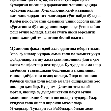
бўладиган инсонлар даражасини топиши ҳақида
хабарлар келган. Хушхулқлик қалб маънавий
касалликлардан тозалангандан сўнг пайдо бўлади.
Қалби пок бўлмаган одамнинг ўзини одобли қилиб
кўрсатишга бўлган уринишлари вақт ўтган сайин
фош бўлиб қолади. Ясама гулга яқин борсангиз,
унинг ҳақиқий эмаслигини билиб оласиз.
Мўминлик фақат одоб-ахлоқдангина иборат эмас.
Зеро, бу ишлар кўпроқ омма халқ ва жамият учун
фойдалидир ва шу жиҳатдан инсоннинг ўзига ҳам
катта манфаатлар келтиради. Бу турдаги амаллар
қалбнинг тузалишидан бошлайди ва кишининг
ташқи қиёфасини ислоҳ қилади. Энди инсоннинг
Раббиси билан холи қолиб амалга оширадиган хос
ишлари ҳам бор. Бу доимо ўлимни эсга олиб
юрган, яқинда бу дунёдан кетиш вақти бўлиб
қолишини яхши билган инсонлар учундир. Улар
кундузи халқ билан чиройли муомалада
бўладилар. Тунлари эса Раббилари билан холи