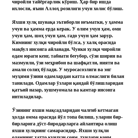
чиройли тайёргарлик кўриш. Ҳар бир ишда
ихлосли, яъни Аллоҳ розилиги учун холис бўлиш.
Яхши хулқ шунақа эътиборли неъматки, у ҳамма
учун ва ҳамма ерда керак. У олим учун ҳам, оми
учун ҳам, шоҳ учун ҳам, гадо учун ҳам зарур.
Кимнинг хулқи чиройли бўлса, у халқ орасида
мақбул инсонга айланади. Чунки хулқи чиройли
одам юраги кенг, табиати беғубор, сўзи ширин ва
мазмунли, ўзи меҳрибон ва шафқатли, нияти ва
амали солиҳ бўлади. У муросасозлиги ва энг
муҳими ўзини одамлардан катта олмаслиги билан
танилади. Одамлар ўзлари қандай бўлишларидан
қатъий назар, хушмуомала ва камтар инсонга
интиладилар.
Ўзининг яхши мақсадларидан чалғиб кетмаган
ҳолда омма орасида йўл топа билиш, уларни бир-
бирларига дўст-биродарларга айлантира олиш
яхши хулқнинг самарасидир. Яхши хулқли
одамнинг ҳатто кундузи соим, тунлари қоим