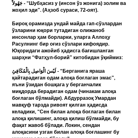
جَهُولاً - “Шубҳасиз у (инсон ўз жонига) золим ва
жоҳил эди”. (Аҳзоб сураси, 72-оят).
Бироқ орамизда ундай майда гап-сўзлардан
ўзларини юқори тутадиган олижаноб
инсонлар ҳам борларки, уларга Аллоҳу
Расулнинг бир оғиз сўзлари кифоядир.
Юқоридаги ажойиб ҳадисга бағишланган
шарҳни “Фатҳул-борий” китобидан ўқиймиз:
لَيْسَ الْوَاصِل بِالْمُكَافِئِ - “Берганига яраша
қайтарадиган одам алоқа боғлаган эмас”,
яъни ўзидан бошқага у берганчалик
миқдорда берадиган одам (чинакам алоқа
боғлаган бўлмайди). Абдурразоқ Умардан
мавқуф тарзда ривоят қилган ҳадисда
келадики, “Сен билан алоқа боғлаган билан
алоқа қилишинг, алоқа қилиш бўлмайди, бу
фақат жавоб бўлади. Локин, сендан
алоқасини узган билан алоқа боғлашинг бу