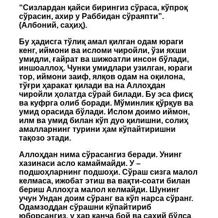
“Сизлардан қайси бирингиз сўраса, кўпроқ
сўрасин, ахир у Раббидан сўраяпти”.
(Албоний, саҳиҳ).
Бу ҳадисга тўлиқ амал қилган одам юраги
кенг, иймони ва исломи чиройли, ўзи яхши
умидли, ғайрат ва шижоатли инсон бўлади,
иншоаллоҳ. Чунки умидлари узилган, юраги
тор, иймони заиф, ялқов одам на оқилона,
тўғри ҳаракат қилади ва на Аллоҳдан
чиройли ҳолатда сўрай билади. Бу эса фисқ
ва куфрга олиб боради. Мўминлик қўрқув ва
умид орасида бўлади. Ислом доимо иймон,
илм ва умид билан кўп дуо қилишни, солиҳ
амалларнинг турини ҳам кўпайтиришни
тақозо этади.
Аллоҳдан нима сўрасангиз беради. Унинг
хазинаси асло камаймайди. У –
подшоҳларнинг подшоҳи. Сўраш сизга малол
келмаса, ижобат этиш ва вақти-соати билан
бериш Аллоҳга малол келмайди. Шунинг
учун Ундан доим сўранг ва кўп нарса сўранг.
Одамзоддан сўрашни кўпайтириб
юборсангиз, у ҳар қанча бой ва сахий бўлса