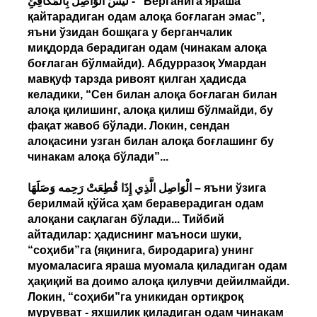
لَيْسَ الْوَاصِل بِالْمُكَافِئِ - “Берганига яраша
қайтарадиган одам алоқа боғлаган эмас”,
яъни ўзидан бошқага у берганчалик
миқдорда берадиган одам (чинакам алоқа
боғлаган бўлмайди). Абдурразоқ Умардан
мавқуф тарзда ривоят қилган ҳадисда
келадики, “Сен билан алоқа боғлаган билан
алоқа қилишинг, алоқа қилиш бўлмайди, бу
фақат жавоб бўлади. Локин, сендан
алоқасини узган билан алоқа боғлашинг бу
чинакам алоқа бўлади”...
الْوَاصِل الَّذِي إِذَا قُطِعَتْ رَحِمه وَصَلَهَا – яъни ўзига
берилмай қўйса ҳам бераверадиган одам
алоқани сақлаган бўлади... Тийбий
айтадилар: ҳадиснинг маъноси шуки,
“соҳиби”га (яқинига, биродарига) унинг
муомаласига яраша муомала қиладиган одам
ҳақиқий ва доимо алоқа қилувчи дейилмайди.
Локин, “соҳиби”га уникидан ортиқроқ
мурувват - яхшилик қиладиган одам чинакам