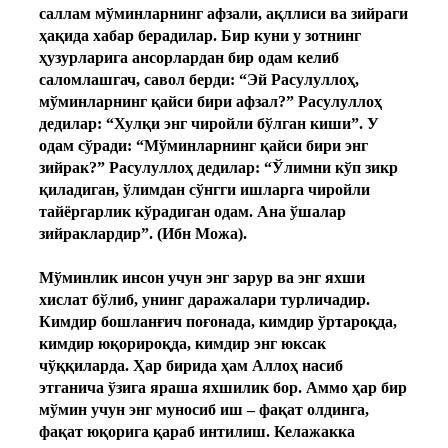
саллам мўминларнинг афзали, ақллиси ва зийраги
ҳақида хабар берадилар. Бир куни у зотнинг
ҳузурларига ансорлардан бир одам келиб
саломлашгач, савол берди: “Эй Расулуллоҳ,
мўминларнинг қайси бири афзал?” Расулуллоҳ
дедилар: “Хулқи энг чиройли бўлган киши”. У
одам сўради: “Мўминларнинг қайси бири энг
зийрак?” Расулуллоҳ дедилар: “Ўлимни кўп зикр
қиладиган, ўлимдан сўнгги ишларга чиройли
тайёргарлик кўрадиган одам. Ана ўшалар
зийраклардир”. (Ибн Можа).
Мўминлик инсон учун энг зарур ва энг яхши
хислат бўлиб, унинг даражалари турличадир.
Кимдир бошланғич поғонада, кимдир ўртароқда,
кимдир юқорироқда, кимдир энг юксак
чўққиларда. Ҳар бирида ҳам Аллоҳ насиб
этганича ўзига яраша яхшилик бор. Аммо ҳар бир
мўмин учун энг муносиб иш – фақат олдинга,
фақат юқорига қараб интилиш. Келажакка