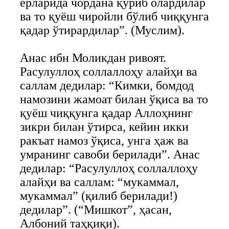
ерларида чордана қуриб олардилар
ва то қуёш чиройли бўлиб чиққунга
қадар ўтирардилар”. (Муслим).
Анас ибн Моликдан ривоят.
Расулуллоҳ соллаллоҳу алайҳи ва
саллам дедилар: “Кимки, бомдод
намозини жамоат билан ўқиса ва то
қуёш чиққунга қадар Аллоҳнинг
зикри билан ўтирса, кейин икки
ракъат намоз ўқиса, унга ҳаж ва
умранинг савоби берилади”. Анас
дедилар: “Расулуллоҳ соллаллоҳу
алайҳи ва саллам: “мукаммал,
мукаммал” (қилиб берилади!)
дедилар”. (“Мишкот”, ҳасан,
Албоний таҳқиқи).