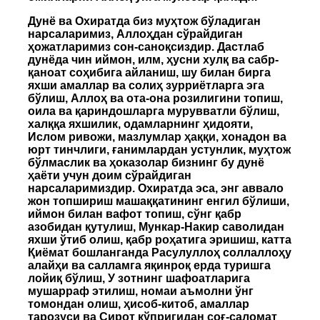
Дунё ва Охиратда биз муҳтож бўладиган
нарсаларимиз, Аллоҳдан сўрайдиган
ҳожатларимиз сон-саноқсиздир. Дастлаб
дунёда чин иймон, илм, ҳусни хулқ ва сабр-
қаноат соҳибига айланиш, шу билан бирга
яхши амаллар ва солиҳ зурриётларга эга
бўлиш, Аллоҳ ва ота-она розилигини топиш,
оила ва қариндошларга мурувватли бўлиш,
халққа яхшилик, одамларнинг ҳидояти,
Ислом ривожи, мазлумлар ҳаққи, хонадон ва
юрт тинчлиги, ғанимлардан устунлик, муҳтож
бўлмаслик ва ҳоказолар бизнинг бу дунё
ҳаёти учун доим сўрайдиган
нарсаларимиздир. Охиратда эса, энг аввало
жон топшириш машаққатининг енгил бўлиши,
иймон билан вафот топиш, сўнг қабр
азобидан қутулиш, Мункар-Накир саволидан
яхши ўтиб олиш, қабр роҳатига эришиш, катта
Қиёмат бошланганда Расулуллоҳ соллаллоҳу
алайҳи ва салламга яқинроқ ерда туришга
лойиқ бўлиш, У зотнинг шафоатларига
мушарраф этилиш, номаи аъмолни ўнг
томондан олиш, ҳисоб-китоб, амаллар
тарозуси ва Сирот кўпригидан соғ-саломат