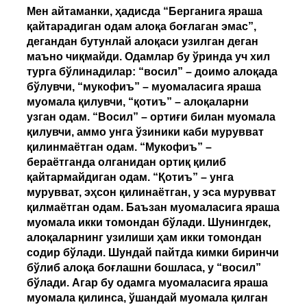
Мен айтаманки, ҳадисда “Берганига яраша
қайтарадиган одам алоқа боғлаган эмас”,
дегандан бутунлай алоқаси узилган деган
маъно чиқмайди. Одамлар бу ўринда уч хил
турга бўлинадилар: “восил” – доимо алоқада
бўлувчи, “мукофиъ” – муомаласига яраша
муомала қилувчи, “қотиъ” – алоқаларни
узган одам. “Восил” – ортиғи билан муомала
қилувчи, аммо унга ўзиники каби мурувват
қилинмаётган одам. “Мукофиъ” –
бераётганда олганидан ортиқ қилиб
қайтармайдиган одам. “Қотиъ” – унга
мурувват, эҳсон қилинаётган, у эса мурувват
қилмаётган одам. Баъзан муомаласига яраша
муомала икки томондан бўлади. Шунингдек,
алоқаларнинг узилиши ҳам икки томондан
содир бўлади. Шундай пайтда кимки биринчи
бўлиб алоқа боғлашни бошласа, у “восил”
бўлади. Агар бу одамга муомаласига яраша
муомала қилинса, ўшандай муомала қилган