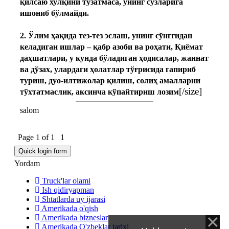
қилсаю хулқини тузатмаса, унинг сўзларига
ишониб бўлмайди.
2. Ўлим ҳақида тез-тез эслаш, унинг сўнггидан
келадиган ишлар – қабр азоби ва роҳати, Қиёмат
даҳшатлари, у кунда бўладиган ҳодисалар, жаннат
ва дўзах, улардаги ҳолатлар тўғрисида гапириб
туриш, дуо-илтижолар қилиш, солиҳ амалларни
[/size]
тўхтатмаслик, аксинча кўпайтириш лозим
salom
Page
1
of
1
1
Yordam
Truck'lar olami
Ish qidiryapman
Shtatlarda uy ijarasi
Amerikada o'qish
Amerikada bizneslar
Amerikada O'zbeklar tarixi