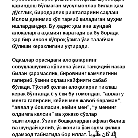
қариндош бўлмаган мусулмонлар билан ҳам
дўстлик, биродарлик ришталарини сақлаш
Ислом динимиз кўп тарғиб қиладиган муҳим
ишлардандир. Бу ҳадис ҳам ана шундай
алоқаларга аҳамият қаратади ва бу борада
ҳар бир инсон кўпроқ ўзига ўзи талабчан
бўлиши кераклигини уқтиради.
Одамлар орасидаги алоқаларнинг
совуқлашувига кўпинча ўзига танқидий назар
билан қарамаслик, бировнинг камчлигини
гапириб, ўзини оқлаш кайфияти сабаб
бўлади. Тўхтаб қолган алоқаларни тиклаш
керак бўлганда ё у ёки бу томондан: “аввал у
менга гапирсин, кейин мен жавоб бераман”,
“аввал у бошласин, кейин мен”, “у менинг
олдимга келсин” ва ҳоказо сўзлар
эшитилади. Ўзини бошқалардан афзал билиш
ва шундай қилиб, ўз жонига ўзи зулм қилиш
одамзод табиатида бор иллат. إِنَّهُ كَانَ ظَلُوماً