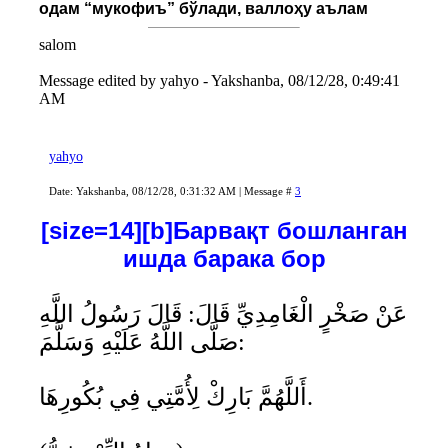
одам “мукофиъ” бўлади, валлоҳу аълам
salom
Message edited by
yahyo
-
Yakshanba, 08/12/28, 0:49:41
AM
yahyo
Date: Yakshanba, 08/12/28, 0:31:32 AM | Message #
3
[size=14][b]Барвақт бошланган
ишда барака бор
عَنْ صَخْرٍ الْغَامِدِيِّ قَالَ: قَالَ رَسُولُ اللَّهِ
صَلَّى اللَّهُ عَلَيْهِ وَسَلَّمَ:
أَللَّهُمَّ بَارِكْ لِأُمَّتِي فِي بُكُورِهَا.