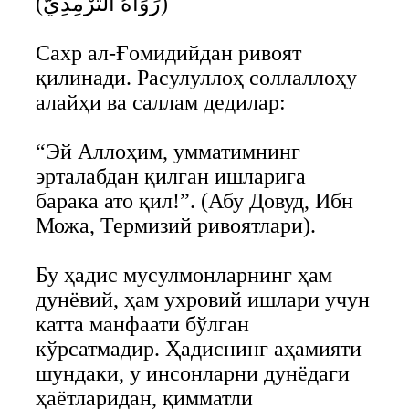
(رَوَاهُ التِّرْمِذِيُّ)
Сахр ал-Ғомидийдан ривоят
қилинади. Расулуллоҳ соллаллоҳу
алайҳи ва саллам дедилар:
“Эй Аллоҳим, умматимнинг
эрталабдан қилган ишларига
барака ато қил!”. (Абу Довуд, Ибн
Можа, Термизий ривоятлари).
Бу ҳадис мусулмонларнинг ҳам
дунёвий, ҳам ухровий ишлари учун
катта манфаати бўлган
кўрсатмадир. Ҳадиснинг аҳамияти
шундаки, у инсонларни дунёдаги
ҳаётларидан, қимматли