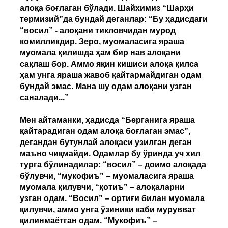
алоқа боғлаган бўлади. Шайхимиз “Шарҳи
термизий”да бундай деганлар: “Бу ҳадисдаги
“восил” - алоқани тикловчидан мурод
комилликдир. Зеро, муомаласига яраша
муомала қилишда ҳам бир нав алоқани
сақлаш бор. Аммо яқин кишиси алоқа қилса
ҳам унга яраша жавоб қайтармайдиган одам
бундай эмас. Мана шу одам алоқани узган
саналади...”
Мен айтаманки, ҳадисда “Берганига яраша
қайтарадиган одам алоқа боғлаган эмас”,
дегандан бутунлай алоқаси узилган деган
маъно чиқмайди. Одамлар бу ўринда уч хил
турга бўлинадилар: “восил” – доимо алоқада
бўлувчи, “мукофиъ” – муомаласига яраша
муомала қилувчи, “қотиъ” – алоқаларни
узган одам. “Восил” – ортиғи билан муомала
қилувчи, аммо унга ўзиники каби мурувват
қилинмаётган одам. “Мукофиъ” –