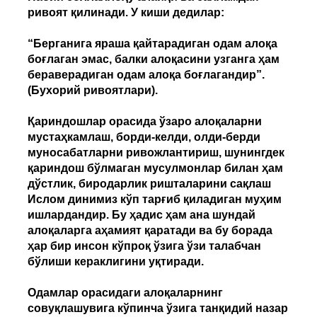
ривоят қилинади. У киши дедилар:
“Берганига яраша қайтарадиган одам алоқа
боғлаган эмас, балки алоқасини узганга ҳам
бераверадиган одам алоқа боғлагандир”.
(Бухорий ривоятлари).
Қариндошлар орасида ўзаро алоқаларни
мустаҳкамлаш, борди-келди, олди-берди
муносабатларни ривожлантириш, шунингдек
қариндош бўлмаган мусулмонлар билан ҳам
дўстлик, биродарлик ришталарини сақлаш
Ислом динимиз кўп тарғиб қиладиган муҳим
ишлардандир. Бу ҳадис ҳам ана шундай
алоқаларга аҳамият қаратади ва бу борада
ҳар бир инсон кўпроқ ўзига ўзи талабчан
бўлиши кераклигини уқтиради.
Одамлар орасидаги алоқаларнинг
совуқлашувига кўпинча ўзига танқидий назар