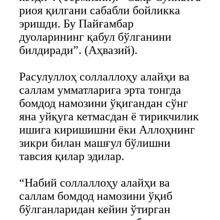
риоя қилгани сабабли бойликка
эришди. Бу Пайғамбар
дуоларининг қабул бўлганини
билдиради”. (Аҳвазий).
Расулуллоҳ соллаллоҳу алайҳи ва
саллам умматларига эрта тонгда
бомдод намозини ўқигандан сўнг
яна уйқуга кетмасдан ё тирикчилик
ишига киришишни ёки Аллоҳнинг
зикри билан машғул бўлишни
тавсия қилар эдилар.
“Набий соллаллоҳу алайҳи ва
саллам бомдод намозини ўқиб
бўлганларидан кейин ўтирган