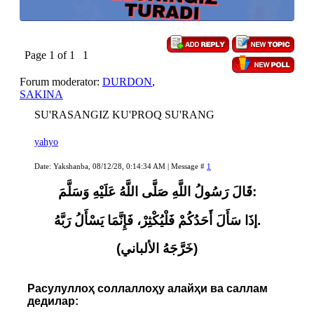
Page
1
of
1
1
Forum moderator:
DURDON
,
SAKINA
SU'RASANGIZ KU'PROQ SU'RANG
yahyo
Date: Yakshanba, 08/12/28, 0:14:34 AM | Message #
1
قَالَ رَسُولُ اللَّهِ صَلَّى اللَّهُ عَلَيْهِ وَسَلَّمَ:
إذَا سَأَلَ أَحَدُكُمْ فَلْيُكْثِرْ، فَإِنَّمَا يَسْأَلُ رَبَّهُ.
(خَرَّجَهُ الألباني)
Расулуллоҳ соллаллоҳу алайҳи ва саллам
дедилар: