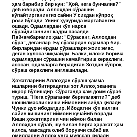
ҳам барибир бир кун: “Ҳой, нега бунчалик?”
деб юборади. Аллоҳдан сўрашни
кўпайтирганингиз сайин У сиздан кўпроқ
рози бўлади. Унинг ҳузурида мартабангиз
ошади. Одамлардан кўп нарса
сўрайдиганнинг қадри пасаяди.
Пайғамбаримиз ҳам: “Сўрасанг, Аллоҳдан
сўра”, деганлар. Бу сўзлардан одамлар бир-
бирларидан ёрдам сўрашлари жоиз эмас,
деган хулоса чиқмайди. Балки, иложи борича
одамлардан сўрашни камайтириш кераклиги,
асосан, одамларга берадиган Зотдан кўпроқ
сўраш кераклиги англашилади.
Ҳожатларини Аллоҳдан сўраш ҳамма
ишларини битирадиган зот Аллоҳ эканига
иқрор бўлишдир. Сўраганда ҳам доим сўраб
туриш, “Нега сўраганим берилмаяпти?” деб
шошилмаслик киши иймонини зиёда қилади.
Чунки дуо ибодатдир. Ибодатни кўп қилган
сайин кишининг иймони кучайиб боради.
Киши ҳожатларини чин иймон билан
Аллоҳдан сўраб, шу билан бирга ҳаракат ҳам
қилса, мақсадга олиб борувчи сабаб ва
омилларни Аллоҳ унга муяссар қилади.