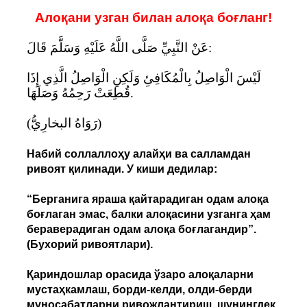
Алоқани узган билан алоқа боғланг!
عَنْ النَّبِيِّ صَلَّى اللَّهُ عَلَيْهِ وَسَلَّمَ قَالَ:
لَيْسَ الْوَاصِلُ بِالْمُكَافِئِ وَلَكِنِ الْوَاصِلُ الَّذِي إِذَا
قُطِعَتْ رَحِمُهُ وَصَلَهَا.
(رَوَاهُ البخارِيُّ)
Набий соллаллоҳу алайҳи ва салламдан
ривоят қилинади. У киши дедилар:
“Берганига яраша қайтарадиган одам алоқа
боғлаган эмас, балки алоқасини узганга ҳам
бераверадиган одам алоқа боғлагандир”.
(Бухорий ривоятлари).
Қариндошлар орасида ўзаро алоқаларни
мустаҳкамлаш, борди-келди, олди-берди
муносабатларни ривожлантириш, шунингдек