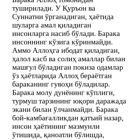
туширилади. У Қуръон ва
Суннатни ўрганадиган, ҳаётида
шуларга амал қиладиган
инсонларга насиб бўлади. Барака
инсоннинг кўзига кўринмайди.
Аммо Аллоҳга ибодат қиладиган,
ҳалол касб ва солиҳ амаллар билан
машғул бўладиган покиза одамлар
ўз ҳаётларида Аллоҳ бераётган
бараканинг гувоҳи бўладилар.
Барака молу дунёнинг кўплиги,
турмуш тарзининг юқори даражада
экани билан ўлчанмайди. Барака
бой-камбағалликдан қатъий назар,
инсон ҳаётининг мазмунли
ўтишида, қаноатли бўлишда,