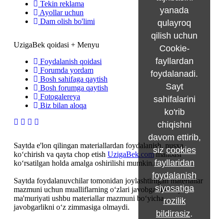
Tekin reklama
yanada
Ayollar uchun
Dam olish bo'limi
qulayroq
qilish uchun
UzigaBek qoidasi + Menyu
Cookie-
fayllardan
Foydalanish qoidasi
Forumda yordam
foydalanadi.
Bosh sahifaga qaytish
Sayt
Bosh forumga qaytish
Fotogalereya
sahifalarini
Biz bilan aloqa
ko'rib
chiqishni
davom ettirib,
Saytda e'lon qilingan materiallardan foydalanish, nusxa
siz
cookies
ko‘chirish va qayta chop etish
UzigaBek.com
manbasi
fayllaridan
ko‘rsatilgan holda amalga oshirilishi mumkin.
foydalanish
Saytda foydalanuvchilar tomonidan joylashtirilgan materiallar
siyosatiga
mazmuni uchun mualliflarning o‘zlari javobgardir. Sayt
ma'muriyati ushbu materiallar mazmuni bo‘yicha
rozilik
javobgarlikni o‘z zimmasiga olmaydi.
bildirasiz
.