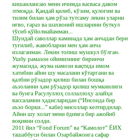
кишанлансаю мени ичимда васваса давом
этмоқда. Қандай қилиб, кўзим, қулоғим ва
тилим билан ҳам рўза тутсаму лекин уларни
иғво, ғараз ва шахвоний ишларини буткул
тўсиб қўйолмайамман...
Шундай саволлар каминада ҳам анчадан бери
туғилиб, жавобларни мен ҳам анча
излаганман. Лекин топиш мушкул бўлган.
Ушбу рамазон ойимизнинг биринчи
жумасида, жума намози вақтида имом
хатибни айни шу масалани кўтаргани ва
қалбни рўзадор қилиш билан бошқа
аъзоланни ҳам рўзадор қилиш мумкинлиги
ва бунга Расулуллоҳ соллаллоҳу алайҳи
вассаламни ҳадисларидан (“Инсонда бир
аъзо борки...” каби) мисоллар келтирдилар.
Айни шу холат мени ёдимга бир ажойиб
воқияни солди.
2011 йил “Fond Forum” ва “Камолот” ЁИХ
ташаббуси билан Озарбайжонга сафар