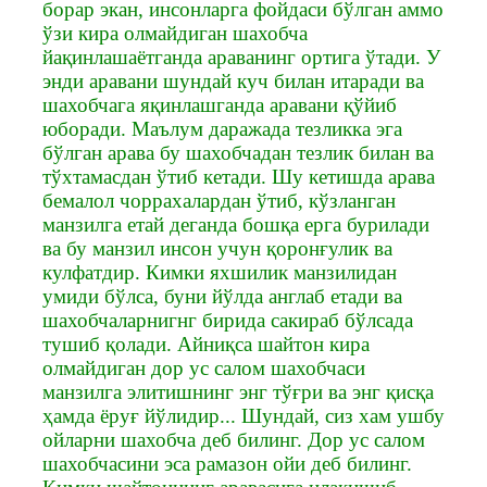
борар экан, инсонларга фойдаси бўлган аммо
ўзи кира олмайдиган шахобча
йақинлашаётганда араванинг ортига ўтади. У
энди аравани шундай куч билан итаради ва
шахобчага яқинлашганда аравани қўйиб
юборади. Маълум даражада тезликка эга
бўлган арава бу шахобчадан тезлик билан ва
тўхтамасдан ўтиб кетади. Шу кетишда арава
бемалол чоррахалардан ўтиб, кўзланган
манзилга етай деганда бошқа ерга бурилади
ва бу манзил инсон учун қоронғулик ва
кулфатдир. Кимки яхшилик манзилидан
умиди бўлса, буни йўлда англаб етади ва
шахобчаларнигнг бирида сакираб бўлсада
тушиб қолади. Айниқса шайтон кира
олмайдиган дор ус салом шахобчаси
манзилга элитишнинг энг тўғри ва энг қисқа
ҳамда ёруғ йўлидир... Шундай, сиз хам ушбу
ойларни шахобча деб билинг. Дор ус салом
шахобчасини эса рамазон ойи деб билинг.