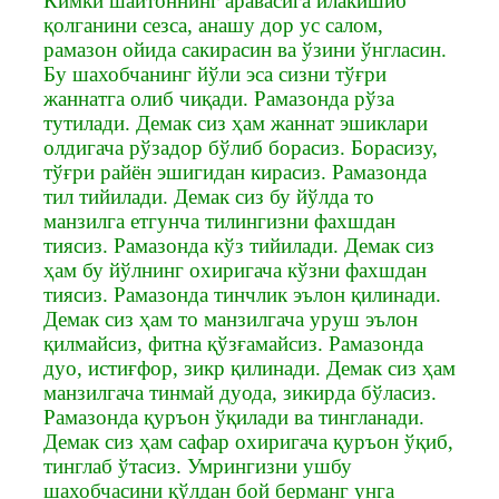
Кимки шайтоннинг аравасига илакишиб
қолганини сезса, анашу дор ус салом,
рамазон ойида сакирасин ва ўзини ўнгласин.
Бу шахобчанинг йўли эса сизни тўғри
жаннатга олиб чиқади. Рамазонда рўза
тутилади. Демак сиз ҳам жаннат эшиклари
олдигача рўзадор бўлиб борасиз. Борасизу,
тўғри райён эшигидан кирасиз. Рамазонда
тил тийилади. Демак сиз бу йўлда то
манзилга етгунча тилингизни фахшдан
тиясиз. Рамазонда кўз тийилади. Демак сиз
ҳам бу йўлнинг охиригача кўзни фахшдан
тиясиз. Рамазонда тинчлик эълон қилинади.
Демак сиз ҳам то манзилгача уруш эълон
қилмайсиз, фитна қўзғамайсиз. Рамазонда
дуо, истиғфор, зикр қилинади. Демак сиз ҳам
манзилгача тинмай дуода, зикирда бўласиз.
Рамазонда қуръон ўқилади ва тингланади.
Демак сиз ҳам сафар охиригача қуръон ўқиб,
тинглаб ўтасиз. Умрингизни ушбу
шахобчасини қўлдан бой берманг унга