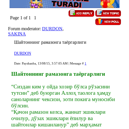
Page
1
of
1
1
Forum moderator:
DURDON
,
SAKINA
Шайтоннинг рамазонга таёргарлиги
DURDON
Date: Payshanba, 13/08/15, 3:57:05 AM | Message #
1
Шайтоннинг рамазонга таёргарлиги
“Сиздан ким у ойда хозир бўлса рўзасини
тутсин” деб буюрган Аллоҳ таолога ҳамду
саноларнинг чексизи, зоти покига муносиби
бўлсин.
“Қачон рамазон келса, жаннат эшиклари
очилур, дўзах эшиклари ёпилур ва
шайтонлар кишанланур” деб марҳамат