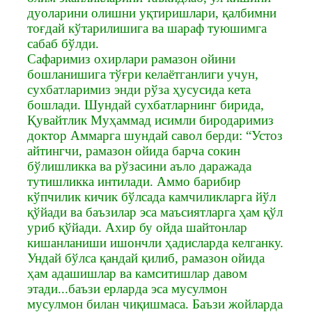
дуоларини олишни уқтиришлари, қалбимни
тоғдай кўтарилишига ва шараф туюшимга
сабаб бўлди.
Сафаримиз охирлари рамазон ойини
бошланишига тўғри келаётганлиги учун,
сухбатларимиз энди рўза ҳусусида кета
бошлади. Шундай сухбатларнинг бирида,
Қувайтлик Муҳаммад исимли биродаримиз
доктор Аммарга шундай савол берди: “Устоз
айтингчи, рамазон ойида барча сокин
бўлишликка ва рўзасини аъло даражада
тутишликка интилади. Аммо барибир
кўпчилик кичик бўлсада камчиликларга йўл
қўйади ва баъзилар эса маъсиятларга ҳам қўл
уриб қўйади. Ахир бу ойда шайтонлар
кишанланиши ишончли ҳадисларда келганку.
Ундай бўлса қандай қилиб, рамазон ойида
ҳам адашишлар ва камситишлар давом
этади...баъзи ерларда эса мусулмон
мусулмон билан чиқишмаса. Баъзи жойларда