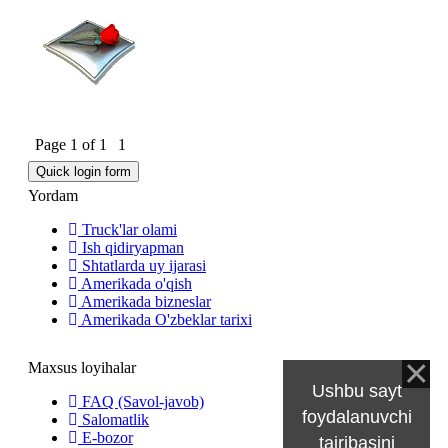
Page
1
of
1
1
Yordam
Truck'lar olami
Ish qidiryapman
Shtatlarda uy ijarasi
Amerikada o'qish
Amerikada bizneslar
Amerikada O'zbeklar tarixi
Maxsus loyihalar
Ushbu sayt
FAQ (Savol-javob)
foydalanuvchi
Salomatlik
E-bozor
tajribasini