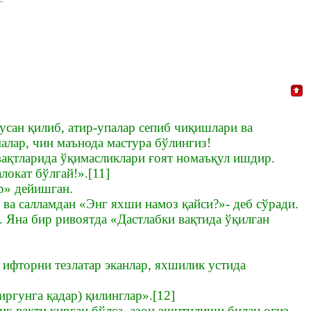
усан қилиб, атир-упалар сепиб чиқишлари ва
алар, чин маънода мастура бўлингиз!
 вақтларида ўқимасликлари ғоят номаъқул ишдир.
локат бўлгай!».[11]
р» дейишган.
ва салламдан «Энг яхши намоз қайси?»- деб сўради.
. Яна бир ривоятда «Дастлабки вақтида ўқилган
 ифторни тезлатар эканлар, яхшилик устида
иргунга қадар) қилинглар».[12]
иқ вақти кирган бўлса, азон эшитилиши билан оғиз