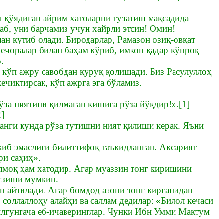
 қўядиган айрим хатоларни тузатиш мақсадида
аб, уни барчамиз учун хайрли этсин! Омин!
ан кутиб олади. Биродарлар, Рамазон озиқ-овқат
бечоралар билан баҳам кўриб, имкон қадар кўпроқ
.
, кўп ажру савобдан қуруқ қолишади. Биз Расулуллоҳ
кечиктирсак, кўп ажрга эга бўламиз.
ўза ниятини қилмаган кишига рўза йўқдир!».[1]
2]
танги кунда рўза тутишни ният қилиши керак. Яъни
иб эмаслиги билиттифоқ таъкидланган. Аксарият
ри саҳиҳ».
илмоқ ҳам хатодир. Агар муаззин тонг киришини
бузиши мумкин.
н айтилади. Агар бомдод азони тонг кирганидан
 соллаллоҳу алайҳи ва саллам дедилар: «Билол кечаси
илгунгача еб-ичаверинглар. Чунки Ибн Умми Мактум