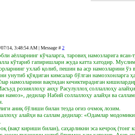
/07/14, 3:48:54 AM | Message #
2
ли аёлларнинг кўчаларга, таровиҳ намозларига ясан-т
алла кўтариб гапиришлари жуда катта хатодир. Муслим
дорларнинг ухлаб қолиб, пешин ва аср намозларини ўз
ни унутиб қўядиган кимсалар бўлган намозхонларга ҳа
лар намозларини вақтидан кечиктирадиган кишиларди
асъуд розияллоҳу анҳу Расулуллоҳ соллаллоҳу алайҳи 
н намоз», дедилар Набий соллаллоҳу алайҳи ва саллам
н.
лиги аниқ бўлиши билан тезда оғиз очмоқ лозим.
лаллоҳу алайҳи ва саллам дедилар: «Одамлар модомики
.
қ (вақт кириши билан), саҳарликни эса кечроқ (тонг к
г азони тугашини кутиб ўтирмоқ ҳам хатодир. Агар ан