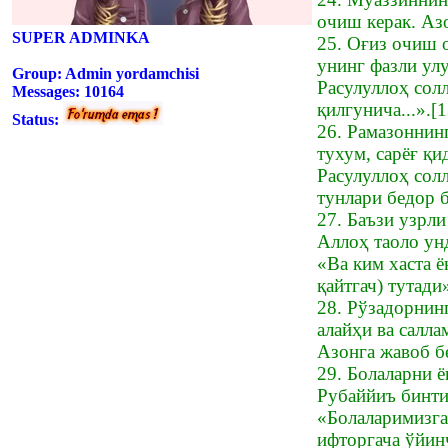
очиш керак. Аз
SUPER ADMINKA
25. Оғиз очиш 
унинг фазли ул
Group: Admin yordamchisi
Расулуллоҳ сол
Messages:
10164
қилгунича...».[1
Status:
26. Рамазоннин
тухум, сарёғ қи
Расулуллоҳ солл
тунлари бедор 
27. Баъзи узрл
Аллоҳ таоло унд
«Ва ким хаста ё
қайтгач) тутади
28. Рўзадорнин
алайҳи ва салла
Азонга жавоб бе
29. Болаларни ё
Рубаййиъ бинти
«Болаларимизга 
ифторгача ўйинч