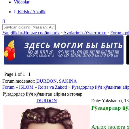
Videolar
Kirish / A'zolik
Yangiliklar-Новые сообщения
·
Azolarimiz-Участники
·
Forum qo
Page
1
of
1
1
Forum moderator:
DURDON
,
SAKINA
Forum
»
ISLOM
»
Ro'za va Zakot!
»
Рўзадорлар йўл қўядиган ай
Рўзадорлар йўл қўядиган айрим хатолар
DURDON
Date: Yakshanba, 13
Рўзадорлар йў
Аллоҳ таолога 