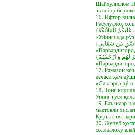
Шайхулислом Иб
эътибор берилм
16. Ифтор қили
Расулуллоҳ сол
«Уйингизда рўз
«Парвардигоро,
«Парвардигоро, 
17. Рамазон ке
кечаси ҳам қўш
«Сизларга рўза
18. Тонг кириши
Унинг ғусл қила
19. Баъзилар н
мақтовли хисла
Қуръон оятлари
20. Жунуб ҳола
соллаллоҳу алай