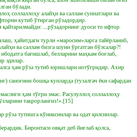
лган бўлади.
лоҳ соллаллоҳу алайҳи ва саллам суннатлари ва
фторни кутиб ўтирган рўзадордир.
 қайтарилмайди: ...рўзадорнинг дуоси то ифтор
нлаш, ҳайитдаги турли «маросим»ларга тайёрланиб,
лайҳи ва саллам бизга шуни ўргатган бўлсалар?!
 ибодатга бағишлаб, белларини маҳкам боғлаб,
ар эдилар.
налса ҳам рўза тутиб юришлари нотўғридир. Ахир
нг) саноғини бошқа кунларда (тузалгач ёки сафардан
маслиги ҳам тўғри эмас. Расулуллоҳ соллаллоҳу
ўзларини такрорлангиз!».[15]
р рўза тутишга кўниксинлар ва одат қилсинлар.
ерардик. Биронтаси овқат деб йиғлаб қолса,