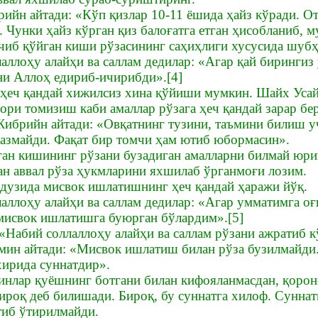
йн айтади: «Кўп қизлар 10-11 ёшида ҳайз кўради. От
 Чунки ҳайз кўрган қиз балоғатга етган ҳисобланиб, м
ичиб қўйган киши рўзасининг саҳиҳлиги хусусида шубҳ
аллоҳу алайҳи ва саллам дедилар: «Агар қай бирингиз
Уни Аллоҳ едириб-ичирибди».[4]
л ҳеч қандай хижилсиз хина қўйиши мумкин. Шайх Уса
дори томизиш каби амаллар рўзага ҳеч қандай зарар бер
ибрийн айтади: «Овқатнинг тузини, таъмини билиш уч
тказмайди. Фақат бир томчи ҳам ютиб юбормасин».
иган кишининг рўзани бузадиган амалларни билмай юр
ан аввал рўза ҳукмларини яхшилаб ўрганмоғи лозим.
ндузида мисвок ишлатишнинг ҳеч қандай ҳаражи йўқ.
лаллоҳу алайҳи ва саллам дедилар: «Агар умматимга оғ
мисвок ишлатишга буюрган бўлардим».[5]
 «Набий соллаллоҳу алайҳи ва саллам рўзани ажратиб 
ин айтади: «Мисвок ишлатиш билан рўза бузилмайди. 
хирида суннатдир».
зинлар қуёшнинг ботгани билан кифояланмасдан, қоро
ироқ деб билишади. Бироқ, бу суннатга хилоф. Суннатг
тиб ўтирилмайди.