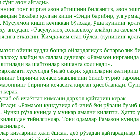
 сўнг азон айтади».
иннинг тонг киргач азон айтишини билсангиз, азон эш
ганидан бехабар қолган киши «Энди барибир, улгурма
 Мусулмон киши кечиккан бўлсада, ўша куннинг қолг
ҳу анҳудан: «Расулуллоҳ соллаллоҳу алайҳи ва салла
оясига етказсин. Кимда-ким еган бўлса, (кунининг қол
]
мазон ойини худди бошқа ойлардагидек бепарволик б
лаллоҳу алайҳи ва саллам дедилар: «Рамазон кирганид
ркитилади ва шайтонлар кишанга солинади».
марҳамати хусусида ўнлаб саҳиҳ ҳадисларни келтириш
оннинг биринчи кечаси эканлигини билиб туриб таров
мазоннинг биринчи кечасига кирган ҳисобланади. Сун
 керак.
утиб еб-ичаётган кимсани дарҳол қайтариш керак.
йтади: «Рамазон кундузида еб-ичиб ёки рўзани бузи
 Чунки рўза кунида у мункар амални қиляпти. Ҳатто у
қилишдан тийилсинлар. Токи одамлар Рамазон кунида 
масинлар».
алар қизларини ҳали ёшсан, деб рўзадан қайтарадилар
аввал яхшилаб сўраб-суриштиринг.