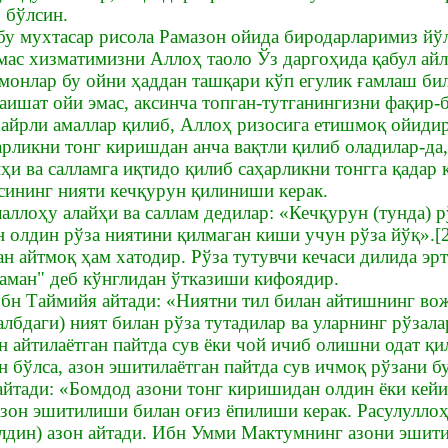
 бўлсин.
у мухтасар рисола Рамазон ойида биродарларимиз йўл
имас хизматимизни Аллоҳ таоло Ўз даргоҳида қабул айл
монлар бу ойни ҳаддан ташқари кўп егулик ғамлаш бил
аишат ойи эмас, аксинча топган-тутганингизни фақир-
 хайрли амаллар қилиб, Аллоҳ ризосига етишмоқ ойидир
арликни тонг киришдан анча вақтли қилиб оладилар-да
ҳи ва салламга иқтидо қилиб саҳарликни тонгга қадар 
асининг нияти кечқурун қилиниши керак.
аллоҳу алайҳи ва саллам дедилар: «Кечқурун (тунда) р
 олдин рўза ниятини қилмаган киши учун рўза йўқ».[
ан айтмоқ ҳам хатодир. Рўза тутувчи кечаси дилида эр
таман" деб кўнглидан ўтказиши кифоядир.
н Таймийя айтади: «Ниятни тил билан айтишнинг вож
лбдаги) ният билан рўза тутадилар ва уларнинг рўзала
он айтилаётган пайтда сув ёки чой ичиб олишни одат қ
н бўлса, азон эшитилаётган пайтда сув ичмоқ рўзани 
йтади: «Бомдод азони тонг киришидан олдин ёки кейи
азон эшитилиши билан оғиз ёпилиши керак. Расулуллоҳ
олдин) азон айтади. Ибн Умми Мактумнинг азони эшит