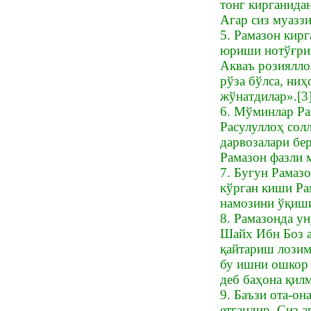
тонг кирганидан
Агар сиз муазз
5. Рамазон кир
юриши нотўғри.
Акваъ розиялло
рўза бўлса, ниҳ
жўнатдилар».[3
6. Мўминлар Ра
Расулуллоҳ сол
дарвозалари бе
Рамазон фазли 
7. Бугун Рамаз
кўрган киши Ра
намозини ўқиши
8. Рамазонда ун
Шайх Ибн Боз а
қайтариш лозим.
бу ишни ошкор 
деб баҳона қил
9. Баъзи ота-он
етгандир. Сиз 