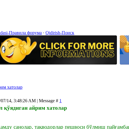
idasi-Правила форума
·
Qidirish-Поиск
рим хатолар
/07/14, 3:48:26 AM | Message #
1
л қўядиган айрим хатолар
ҳамду санолар, тақводорлар пешвоси бўлмиш пайғамбар