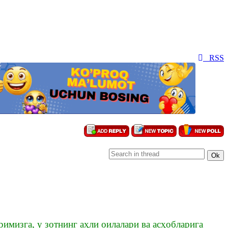
RSS
имизга, у зотнинг аҳли оилалари ва асҳобларига