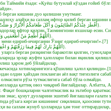
н Таймийя ёзади: «Қуёш бутунлай кўздан ғойиб бўлга
айди».
б берган кишини дуо қилишни унутманг.
лаллоҳу алайҳи ва саллам ифтор қилиб берган кишини 
{أَفْطَرَ عِنْدَكُمُ الصَّائِمُونَ وَ أَكَلَ طَعَامَكُمُ اْلأَبْرَارُ وَ صَلَّتْ عَلَيْكُمُ الْمَلاَئِكَةُ}.
адорлар ифтор қилсин. Таомингизни яхшилар есин. Сиз
{اَللَّهُمَّ أَطْعِمْ مَنْ أَطْعَمَنِي وَاسْقِ مَنْ سَقَانِي}.
 мени едириб-ичирганни Ўзинг едириб-ичиргин!».[7]
{اَللَّهُمَّ بَارِكْ لَهُمْ فِيمَا رَزَقْتَهُمْ وَ اغْفِرْ لَهُمْ وَ ارْحَمْهُمْ}.
уларга берган ризқингни баракотли қилгин, гуноҳларин
чаларида эрлар жуфти ҳалоллари билан яқинлик қилиш
илиш ҳаром деб ўйлайдилар.
 кечасида хотинларингизга қўшилиш ҳалол қилинди».[1
дан олдин ҳайздан покланган аёл вақт тиғизлиги сабаб
 олмаслиги рўза тутмаслигига сабаб бўла олмайди.
амозларда қаттиқ овоз чиқариб йиғлайдилар. Албатта,
т. Фақат бошқаларни чалғитмаслик ва эътибор қаратма
ни эмас, қунут дуоларини эшитиб йиғлашлари ғалати ҳ
тида рўзага кирган кишининг сиқилиши, қазосини тут
ҳи ва саллам жунуб ҳолларида ҳам тонг оттирардилар,