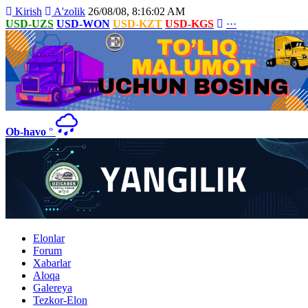
Kirish
A'zolik
26/08/08, 8:16:02 AM
USD-UZS
USD-WON
USD-KZT
USD-KGS
···
Ob-havo
°
Elonlar
Forum
Xabarlar
Aloqa
Galereya
Tezkor-Elon