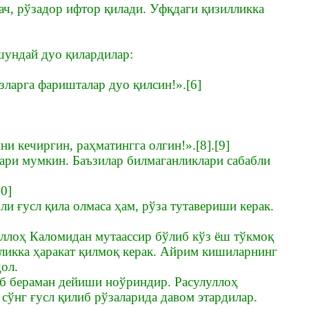
ч, рўзадор ифтор қилади. Уфқдаги қизилликка
шундай дуо қилардилар:
ларга фаришталар дуо қилсин!».[6]
и кечиргин, раҳматингга олгин!».[8].[9]
лари мумкин. Баъзилар билмаганликлари сабабли
0]
ли ғусл қила олмаса ҳам, рўза тутавериши керак.
 Аллоҳ Каломидан мутаассир бўлиб кўз ёш тўкмоқ
сликка ҳаракат қилмоқ керак. Айрим кишиларнинг
ол.
иб бераман дейиши ноўриндир. Расулуллоҳ
 сўнг ғусл қилиб рўзаларида давом этардилар.