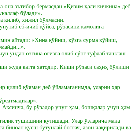
а-она эътибор бермасдан «Қизим ҳали кичкина» деб
укаллаф бўлади».
а қилиб, хижил бўлмасин.
 унутиб еб-ичиб қўйса, рўзасини камолига
ймин айтади: «Хина қўйиш, кўзга сурма қўйиш,
майди...».
ун ундан озгина оғизга олиб сўнг туфлаб ташлаш
иши жуда катта хатодир. Киши рўзаси саҳиҳ бўлиши
ир қилиб қўяман деб ўйламаганимда, уларни ҳар
кўрсатмадилар».
Аксинча, бу рўзадор учун ҳам, бошқалар учун ҳам
нғилик тушишини кутишади. Улар ўзларича мана
а биноан қуёш бутунлай ботгач, азон чақирилади ва