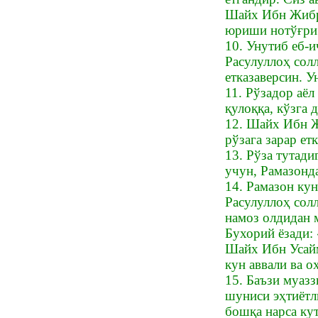
Шайх Ибн Жибри
юриши нотўғри.
10. Унутиб еб-
Расулуллоҳ солл
етказаверсин. 
11. Рўзадор аё
қулоққа, кўзга 
12. Шайх Ибн Ж
рўзага зарар е
13. Рўза тутад
учун, Рамазонд
14. Рамазон ку
Расулуллоҳ сол
намоз олдидан 
Бухорий ёзади:
Шайх Ибн Усайм
кун аввали ва о
15. Баъзи муаз
шуниси эҳтиётл
бошқа нарса ку