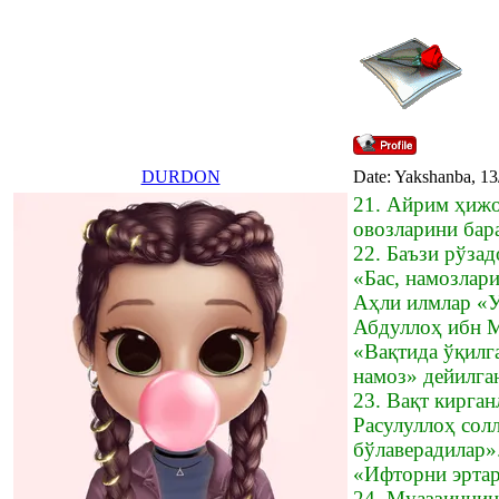
DURDON
Date: Yakshanba, 13
21. Айрим ҳижоб
овозларини бар
22. Баъзи рўза
«Бас, намозлари
Аҳли илмлар «У
Абдуллоҳ ибн М
«Вақтида ўқилга
намоз» дейилга
23. Вақт кирган
Расулуллоҳ сол
бўлаверадилар»
«Ифторни эртаро
24. Муаззиннин