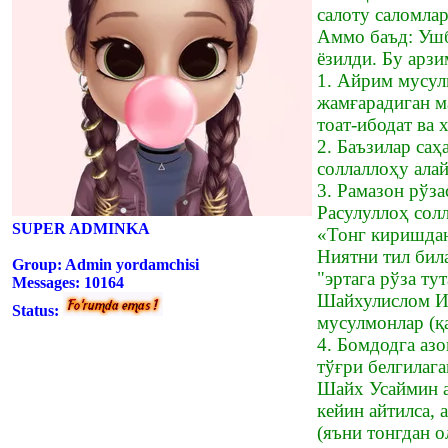
салоту саломлар
Аммо баъд: Ушб
ёзилди. Бу арз
1. Айрим мусул
жамғарадиган м
тоат-ибодат ва
2. Баъзилар саҳ
соллаллоҳу алай
3. Рамазон рўз
Расулуллоҳ солл
SUPER ADMINKA
«Тонг киришдан
Ниятни тил бил
Group: Admin yordamchisi
"эртага рўза ту
Messages:
10164
Шайхулислом Иб
Status:
мусулмонлар (қа
4. Бомдодга аз
тўғри белгилага
Шайх Усаймин а
кейин айтилса, 
(яъни тонгдан 