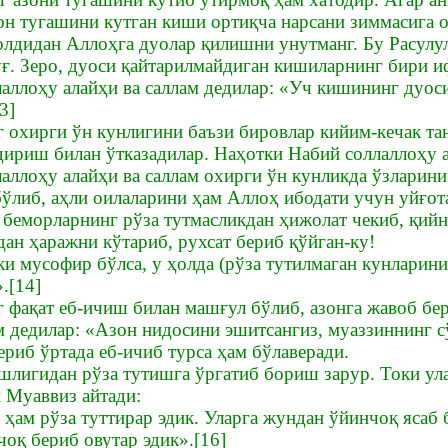
он тугашини кутган киши ортиқча нарсани зиммасига о
олдидан Аллоҳга дуолар қилишни унутманг. Бу Расулул
уғ. Зеро, дуоси қайтарилмайдиган кишиларнинг бири и
лаллоҳу алайҳи ва саллам дедилар: «Уч кишининг дуоси
3]
г охирги ўн кунлигини баъзи бировлар кийим-кечак та
дириш билан ўтказадилар. Наҳотки Набий соллаллоҳу а
аллоҳу алайҳи ва саллам охирги ўн кунликда ўзларини
бўлиб, аҳли оилаларини ҳам Аллоҳ ибодати учун уйғот
и беморларнинг рўза тутмасликдан ҳижолат чекиб, қий
ан ҳаражни кўтариб, рухсат бериб қўйган-ку!
ки мусофир бўлса, у ҳолда (рўза тутилмаган кунларини
».[14]
г фақат еб-ичиш билан машғул бўлиб, азонга жавоб бер
м дедилар: «Азон нидосини эшитсангиз, муаззиннинг с
риб ўртада еб-ичиб турса ҳам бўлаверади.
шлигидан рўза тутишга ўргатиб бориш зарур. Токи ула
 Муаввиз айтади:
ҳам рўза туттирар эдик. Уларга жундан ўйинчоқ ясаб б
оқ бериб овутар эдик».[16]