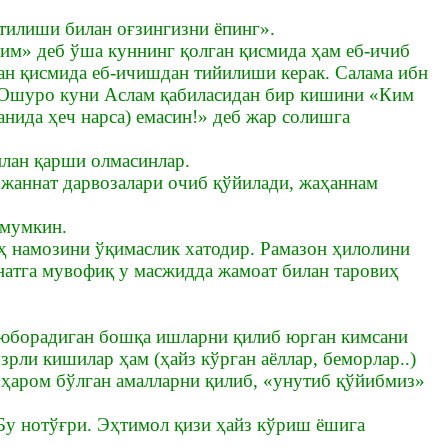
итилиши билан оғзингизни ёпинг».
дим» деб ўша куннинг қолган қисмида ҳам еб-ичиб
ан қисмида еб-ичишдан тийилиши керак. Салама ибн
м Ошуро куни Аслам қабиласидан бир кишини «Ким
ганида ҳеч нарса) емасин!» деб жар солишга
илан қарши олмасинлар.
а жаннат дарвозалари очиб қўйилади, жаҳаннам
 мумкин.
иҳ намозини ўқимаслик хатодир. Рамазон ҳилолини
натга мувофиқ у масжидда жамоат билан таровиҳ
б юборадиган бошқа ишларни қилиб юрган кимсани
зрли кишилар ҳам (ҳайз кўрган аёллар, беморлар..)
ҳаром бўлган амалларни қилиб, «унутиб қўйибмиз»
. Бу нотўғри. Эҳтимол қизи ҳайз кўриш ёшига