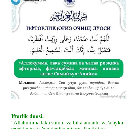
Iftorlik duosi:
"Allahumma laka sumtu va bika amantu va 'alayka
tavakkaltu va 'ala rizqika aftartu, fag'firli ya