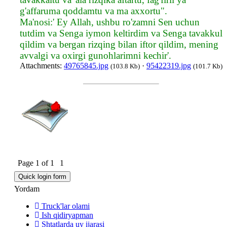
g'affaruma qoddamtu va ma axxortu".
Ma'nosi:' Ey Allah, ushbu ro'zamni Sen uchun
tutdim va Senga iymon keltirdim va Senga tavakkul
qildim va bergan rizqing bilan iftor qildim, mening
avvalgi va oxirgi gunohlarimni kechir'.
Attachments:
49765845.jpg
·
95422319.jpg
(103.8 Kb)
(101.7 Kb)
Page
1
of
1
1
Yordam
Truck'lar olami
Ish qidiryapman
Shtatlarda uy ijarasi