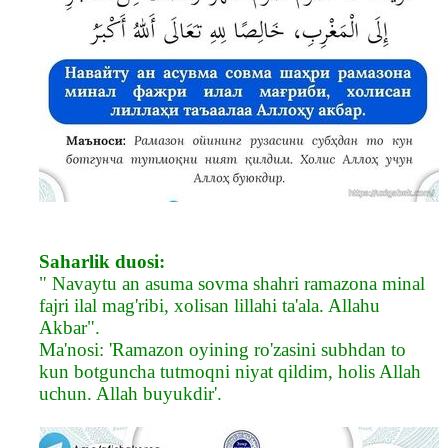
Saharlik duosi:
" Navaytu an asuma sovma shahri ramazona minal
fajri ilal mag'ribi, xolisan lillahi ta'ala. Allahu
Akbar".
Ma'nosi: 'Ramazon oyining ro'zasini subhdan to
kun botguncha tutmoqni niyat qildim, holis Allah
uchun. Allah buyukdir'.