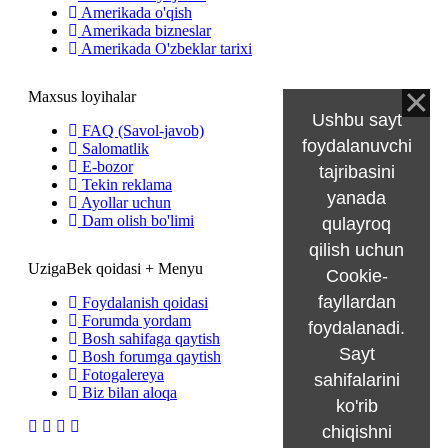
Amerikada o'qish
Amerikada bizneslar
Amerikada O'zbeklar tarixi
Maxsus loyihalar
Ushbu sayt
FAQ (Savol-javob)
foydalanuvchi
Salomatlik
E-bozor
tajribasini
Tekin reklama
yanada
Ayollar uchun
Dam olish bo'limi
qulayroq
qilish uchun
UzigaBek qoidasi + Menyu
Cookie-
fayllardan
Foydalanish qoidasi
Forumda yordam
foydalanadi.
Bosh sahifaga qaytish
Sayt
Bosh forumga qaytish
Fotogalereya
sahifalarini
Biz bilan aloqa
ko'rib
chiqishni