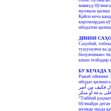
мавжуд бўлмага
муомала қилиш 
Қайси кеча қанд
киромлардан кў
ибодатни қилиш
ДИННИ САҲО
Саҳобий, тобеъ
тушунувчи ва д
билувчиман» ёк
киши телбадир 
БУ КЕЧАДА 
Ражаб ойининг 2
ибодат қилишга 
ال فكيف من أصر
لى بدعة أو منكر
“Тийбий раҳмат
бўлмайди деган
мункар ишда қа