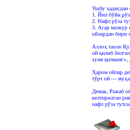
Ушбу ҳадисдан 
1. Йил бўйи рўз
2. Нафл рўза т
3. Агар мазкур
ойлардан бири 
Аллоҳ таоло Қу
ой қилиб белгил
зулм қилманг», 
Ҳаром ойлар де
тўрт ой ― муҳа
Демак, Ражаб о
келтирилган ри
нафл рўза тутс