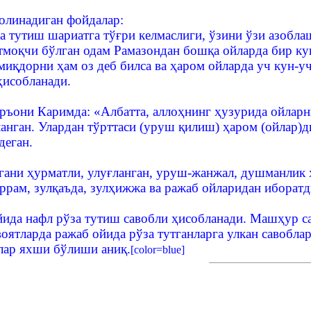
олинадиган фойдалар:
а тутиш шариатга тўғри келмаслиги, ўзини ўзи азобла
утмоқчи бўлган одам Рамазондан бошқа ойларда бир кун
 миқдорни ҳам оз деб билса ва ҳаром ойларда уч кун-у
ҳисобланади.
ръони Каримда: «Албатта, аллоҳнинг ҳузурида ойларни
анган. Улардан тўрттаси (уруш қилиш) ҳаром (ойлар)д
деган.
гани ҳурматли, улуғланган, уруш-жанжал, душманлик 
ррам, зулқаъда, зулҳижжа ва ражаб ойларидан иборатд
йида нафл рўза тутиш савобли ҳисобланади. Машҳур с
воятларда ражаб ойида рўза тутганларга улкан савобла
алар яхши бўлиши аниқ.
[color=blue]