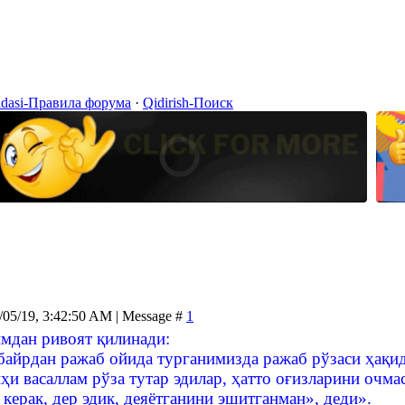
idasi-Правила форума
·
Qidirish-Поиск
/05/19, 3:42:50 AM | Message #
1
мдан ривоят қилинади:
айрдан ражаб ойида турганимизда ражаб рўзаси ҳақид
ҳи васаллам рўза тутар эдилар, ҳатто оғизларини очмас
 керак, дер эдик, деяётганини эшитганман», деди».