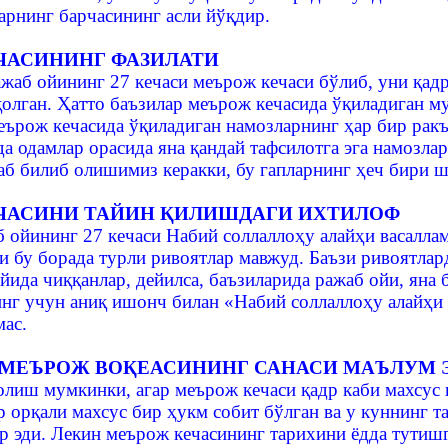
арнинг барчасининг асли йўқдир.
ЧАСИНИНГ ФАЗИЛАТИ
жаб ойининг 27 кечаси меърож кечаси бўлиб, уни қадр 
олган. Ҳатто баъзилар меърож кечасида ўқиладиган м
еърож кечасида ўқиладиган намозларнинг ҳар бир ракъ
а одамлар орасида яна қандай тафсилотга эга намозла
б билиб олишимиз керакки, бу гапларнинг ҳеч бири ша
ЧАСИНИ ТАЙИН ҚИЛИШДАГИ ИХТИЛОФ
б ойининг 27 кечаси Набий соллаллоҳу алайҳи васалла
и бу борада турли ривоятлар мавжуд. Баъзи ривоятлар
йида чиққанлар, дейилса, баъзиларида ражаб ойи, яна
нг учун аниқ ишонч билан «Набий соллаллоҳу алайҳи 
мас.
 МЕЪРОЖ ВОҚЕАСИНИНГ САНАСИ МАЪЛУМ 
иш мумкинки, агар меърож кечаси қадр каби махсус ке
р орқали махсус бир ҳукм собит бўлган ва у куннинг т
р эди. Лекин меърож кечасининг тарихини ёдда тутишг