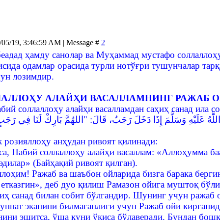
/05/19, 3:46:59 AM | Message #
2
беадад ҳамду санолар ва Муҳаммад мустафо соллаллоҳу
исида одамлар орасида турли нотўғри тушунчалар тар
ун лозимдир.
АЛЛОҲУ АЛАЙҲИ ВАСАЛЛАМНИНГ РАЖАБ О
бий соллаллоҳу алайҳи васалламдан саҳиҳ санад ила с
َّهُ عَلَيْهِ وَسَلَّمَ إِذَا دَخَلَ رَجَبٌ، قَالَ: "اللهُمَّ بَارِكْ لَنَا فِي رَجَبٍ، 
 розияллоҳу анҳудан ривоят қилинади:
са, Набий соллаллоҳу алайҳи васаллам: «Аллоҳумма баа
эдилар» (Байҳақий ривоят қилган).
лоҳим! Ражаб ва шаъбон ойларида бизга барака бергин
 етказгин», деб дуо қилиш Рамазон ойига муштоқ бўл
ҳиҳ санад билан собит бўлгандир. Шунинг учун ражаб 
уннат эканини билмаганлиги учун Ражаб ойи кирганид
нини эшитса, ўша куни ўқиса бўлаверади. Бундан бошқ