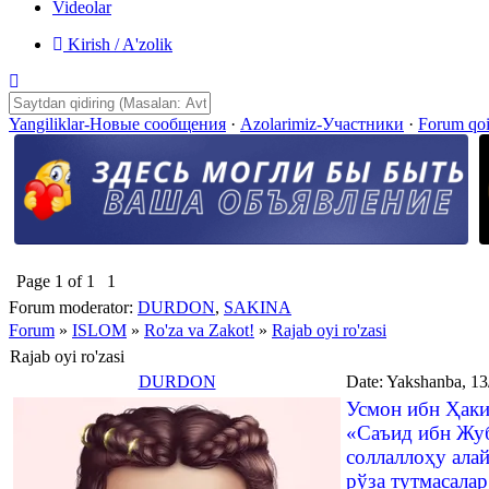
Videolar
Kirish / A'zolik
Yangiliklar-Новые сообщения
·
Azolarimiz-Участники
·
Forum qo
Page
1
of
1
1
Forum moderator:
DURDON
,
SAKINA
Forum
»
ISLOM
»
Ro'za va Zakot!
»
Rajab oyi ro'zasi
Rajab oyi ro'zasi
DURDON
Date: Yakshanba, 13
Усмон ибн Ҳаки
«Саъид ибн Жуб
соллаллоҳу алай
рўза тутмасалар