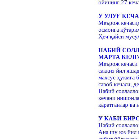
ойининг 27 кеча
У УЛУҒ КЕЧ
Меърож кечасид
осмонга кўтарил
Ҳеч қайси мусу
НАБИЙ СОЛЛ
МАРТА КЕЛГ
Меърож кечаси 
саккиз йил яша
махсус ҳукмга б
савоб кечаси, д
Набий соллаллоҳ
кечани нишонла
қаратганлар ва 
У КАБИ БИР
Набий соллалло
Ана шу юз йил 
собит бўлмаган