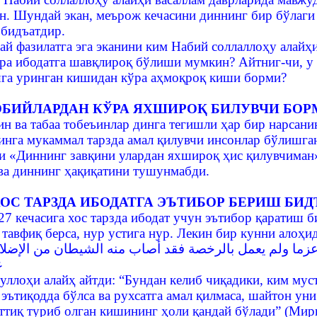
н. Шундай экан, меърож кечасини диннинг бир бўлаги 
бидъатдир.
ай фазилатга эга эканини ким Набий соллаллоҳу алайҳ
ра ибодатга шавқлироқ бўлиши мумкин? Айтниг-чи, у з
га уринган кишидан кўра аҳмоқроқ киши борми?
БИЙЛАРДАН КЎРА ЯХШИРОҚ БИЛУВЧИ БОР
ин ва табаа тобеъинлар динга тегишли ҳар бир нарсани
инга мукаммал тарзда амал қилувчи инсонлар бўлишга
и «Диннинг завқини улардан яхшироқ ҳис қилувчиман» 
ва диннинг ҳақиқатини тушунмабди.
ХОС ТАРЗДА ИБОДАТГА ЭЪТИБОР БЕРИШ БИД
7 кечасига хос тарзда ибодат учун эътибор қаратиш б
тавфиқ берса, нур устига нур. Лекин бир кунни алоҳид
عزما ولم يعمل بالرخصة فقد أصاب منه الشيطان من الإضل
ع
уллоҳи алайҳ айтди: “Бундан келиб чиқадики, ким мус
 эътиқодда бўлса ва рухсатга амал қилмаса, шайтон у
ттиқ туриб олган кишининг ҳоли қандай бўлади” (Мир