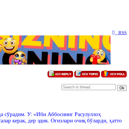
RSS
а сўрадим. У: «Ибн Аббоснинг Расулуллоҳ
алар керак, дер эдик. Оғизлари очиқ бўларди, ҳатто