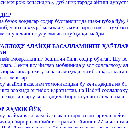
си меърож кечасидир», деб аниқ тарзда айтиш дуруст 
АДИР
а буюк воқеалар содир бўлганлигида шак-шубҳа йўқ. 
иб, у зотга «қурб мақоми», умматларга намоз туҳфаси 
лмон у кечанинг улуғлигига шубҳа қилмайди.
АЛЛОҲУ АЛАЙҲИ ВАСАЛЛАМНИНГ ҲАЁТЛАР
АН
пайғамбарликнинг бешинчи йили содир бўлган. Шу воқ
дилар. Лекин шу йиллар мобайнида у зот соллаллоҳу а
уюрмаганлар ёки у кечага алоҳида эътибор қаратмаган
еган эмаслар.
у алайҳи васаллам томонларидан бу кеча ҳақида на бир
шга алоҳида эътибор қаратилган, на Набий соллаллоҳу 
на саҳобийлар у кеча ҳақида бирор сўз айтганлар, на 
ОР АҲМОҚ ЙЎҚ
ҳу алайҳи васаллам бу оламни тарк этганларидан кейин
ичида бирор саҳобийнинг ражаб ойининг 27 кечасига а
. Набий соллаллоҳу алайҳи васаллам даврларида мавжу