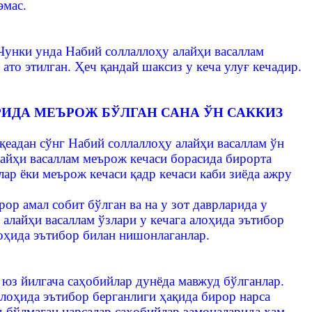
эмас.
Чунки унда Набий соллаллоҳу алайҳи васаллам
ато этилган. Ҳеч қандай шаксиз у кеча улуғ кечадир.
ИДА МЕЪРОЖ БЎЛГАН САНА ЎН САККИЗ
еадан сўнг Набий соллаллоҳу алайҳи васаллам ўн
лайҳи васаллам меърож кечаси борасида бирорта
лар ёки меърож кечаси қадр кечаси каби зиёда ажру
ор амал собит бўлган ва на у зот даврларида у
алайҳи васаллам ўзлари у кечага алоҳида эътибор
алоҳида эътибор билан нишонлаганлар.
 юз йилгача саҳобийлар дунёда мавжуд бўлганлар.
лоҳида эътибор берганлиги ҳақида бирор нарса
д бўлмаган нарсалар саҳобийлар замоналарида ҳам