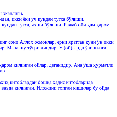
ш эканлиги.
дан, икки ёки уч кундан тутса бўлиши.
ч кундан тутса, яхши бўлиши. Ражаб ойи ҳам ҳаром
нг сони Аллоҳ осмонлар, ерни яратган куни ўн икки
ир. Мана шу тўғри диндир. У (ой)ларда ўзингизга
ҳаром қилинган ойлар, деганидир. Ана ўша ҳурматли
ир.
аҳиҳ китоблардан бошқа ҳадис китобларида
р ваъда қилинган. Иложини топган кишилар бу ойда