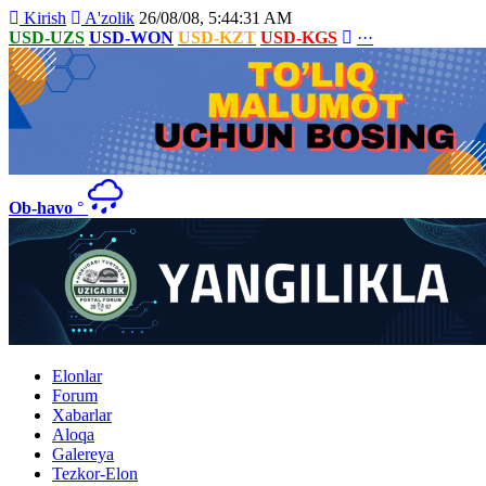
Kirish
A'zolik
26/08/08, 5:44:31 AM
USD-UZS
USD-WON
USD-KZT
USD-KGS
···
Ob-havo
°
Elonlar
Forum
Xabarlar
Aloqa
Galereya
Tezkor-Elon