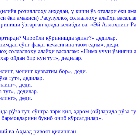
илийя розияллоҳу анҳодан, у киши ўз оталари ёки ама
аси ёки амакиси) Расулуллоҳ соллаллоҳу алайҳи васалл
кўриниши ўзгарган ҳолда келибди ва: «Эй Аллоҳнинг Р
артирди? Чиройли кўринишда эдинг?» дедилар.
нимдан сўнг фақат кечасигина таом едим», деди.
оҳ соллаллоҳу алайҳи васаллам: «Нима учун ўзингни а
 ҳар ойдан бир кун тут», дедилар.
илинг, менинг қувватим бор», деди.
за тут», дедилар.
илинг», деди.
 тут», дедилар.
илинг», деди.
да рўза тут, сўнгра тарк қил, ҳаром (ой)ларида рўза ту
ч бармоқларини букиб очиб кўрсатдилар».
аий ва Аҳмад ривоят қилишган.