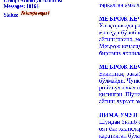
Group: Admin yordamchisi
тарқалган амалл
Messages:
10164
Status:
МЕЪРОЖ КЕ
Халқ орасида ра
машҳур бўлиб қ
айтишларича, м
Меърож кечасид
биримиз яхшила
МЕЪРОЖ КЕ
Билингки, ража
бўлмайди. Чунк
робиъул аввал о
қилинган. Шуни
айтиш дуруст э
НИМА УЧУН
Шундан билиб ол
оят ёки ҳадисла
қаратилган бўла