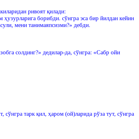
киларидан ривоят қилади:
ам ҳузурларига борибди. сўнгра эса бир йилдан кейин
асули, мени танимаяпсизми?» дебди.
зобга солдинг?» дедилар-да, сўнгра: «Сабр ойи
т, сўнгра тарк қил, ҳаром (ой)ларида рўза тут, сўнгра