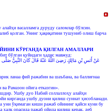
 алайҳи васалламга дуруду саломлар бўлсин.
қалиб қолган. Унинг ҳақиқатини тушуниб олиш барча
ЙИНИ КЎРГАНДА ҚИЛГАН АМАЛЛАРИ
обит бўлган қуйидаги ҳадис мавжуд:
عَنْ أَنَسِ بْنِ مَالِكٍ رَضِىَ اللَّهُ عَنْهُ قَالَ كَانَ النَّبِيُّ صَلَّى الل
рик ланаа фий ражабин ва шаъбана, ва баллиғнаа
 ва Рамазон ойига етказгин».
ишдир. Ушбу дуо Набий соллаллоҳу алайҳи
ойи кирганда ушбу дуони қилиш суннат ҳисобланади.
а уни ўқимаган киши ражаб ойининг қайси куни бу
а халқ орасида ражаб ойида қилиш керак, деб