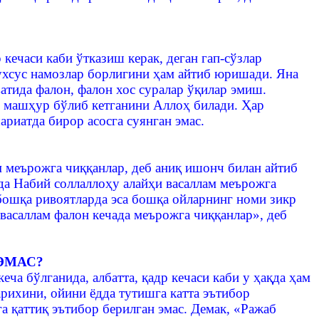
кечаси каби ўтказиш керак, деган гап-сўзлар
ухсус намозлар борлигини ҳам айтиб юришади. Яна
атида фалон, фалон хос суралар ўқилар эмиш.
р машҳур бўлиб кетганини Аллоҳ билади. Ҳар
риатда бирор асосга суянган эмас.
м меърожга чиққанлар, деб аниқ ишонч билан айтиб
да Набий соллаллоҳу алайҳи васаллам меърожга
 бошқа ривоятларда эса бошқа ойларнинг номи зикр
васаллам фалон кечада меърожга чиққанлар», деб
ЭМАС?
ча бўлганида, албатта, қадр кечаси каби у ҳақда ҳам
арихини, ойини ёдда тутишга катта эътибор
а қаттиқ эътибор берилган эмас. Демак, «Ражаб