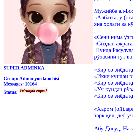
Мужийба ал-Боҳ
«Албатта, у (от
яна ҳолати ва 
«Сени нима ўзг
«Сиздан ажрага
Шунда Расулулл
рўзасини тут ва
SUPER ADMINKA
«Бир оз зиёда қ
«Икки кундан рў
Group: Admin yordamchisi
«Бир оз зиёда қ
Messages:
10164
«Уч кундан рўза
Status:
«Бир оз зиёда қ
«Ҳаром (ой)лари
тарк қил, деб у
Абу Довуд, Нас