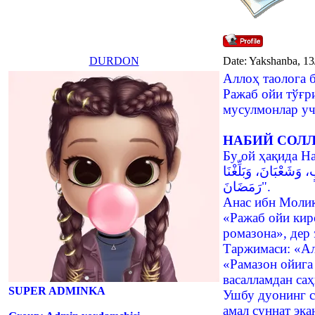
DURDON
Date: Yakshanba, 13
Аллоҳ таолога 
Ражаб ойи тўғр
мусулмонлар уч
НАБИЙ СОЛЛ
Бу ой ҳақида На
وَشَعْبَانَ، وَبَلِّغْنَا
رَمَضَانَ".
Анас ибн Молик
«Ражаб ойи кир
ромазона», дер 
Таржимаси: «Ал
«Рамазон ойига
васалламдан са
SUPER ADMINKA
Ушбу дуонинг с
амал суннат эка