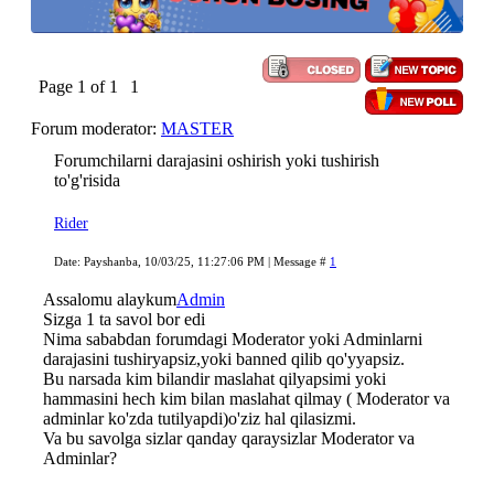
Page
1
of
1
1
Forum moderator:
MASTER
Forumchilarni darajasini oshirish yoki tushirish
to'g'risida
Rider
Date: Payshanba, 10/03/25, 11:27:06 PM | Message #
1
Assalomu alaykum
Admin
Sizga 1 ta savol bor edi
Nima sababdan forumdagi Moderator yoki Adminlarni
darajasini tushiryapsiz,yoki banned qilib qo'yyapsiz.
Bu narsada kim bilandir maslahat qilyapsimi yoki
hammasini hech kim bilan maslahat qilmay ( Moderator va
adminlar ko'zda tutilyapdi)o'ziz hal qilasizmi.
Va bu savolga sizlar qanday qaraysizlar Moderator va
Adminlar?