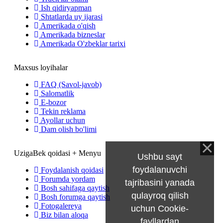
Ish qidiryapman
Shtatlarda uy ijarasi
Amerikada o'qish
Amerikada bizneslar
Amerikada O'zbeklar tarixi
Maxsus loyihalar
FAQ (Savol-javob)
Salomatlik
E-bozor
Tekin reklama
Ayollar uchun
Dam olish bo'limi
UzigaBek qoidasi + Menyu
Ushbu sayt
foydalanuvchi
Foydalanish qoidasi
Forumda yordam
tajribasini yanada
Bosh sahifaga qaytish
qulayroq qilish
Bosh forumga qaytish
Fotogalereya
uchun Cookie-
Biz bilan aloqa
fayllardan