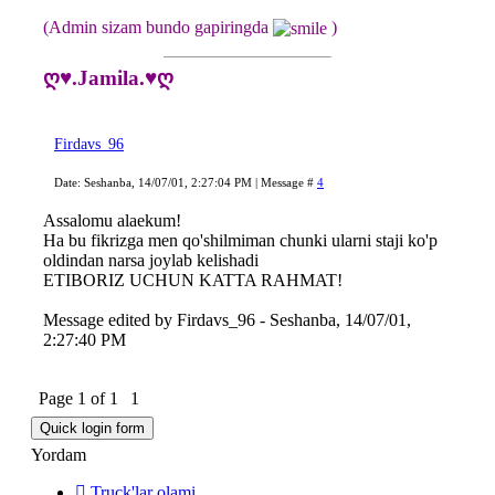
(Admin sizam bundo gapiringda
)
ღ♥.Jamila.♥ღ
Firdavs_96
Date: Seshanba, 14/07/01, 2:27:04 PM | Message #
4
Assalomu alaekum!
Ha bu fikrizga men qo'shilmiman chunki ularni staji ko'p
oldindan narsa joylab kelishadi
ETIBORIZ UCHUN KATTA RAHMAT!
Message edited by
Firdavs_96
-
Seshanba, 14/07/01,
2:27:40 PM
Page
1
of
1
1
Yordam
Truck'lar olami