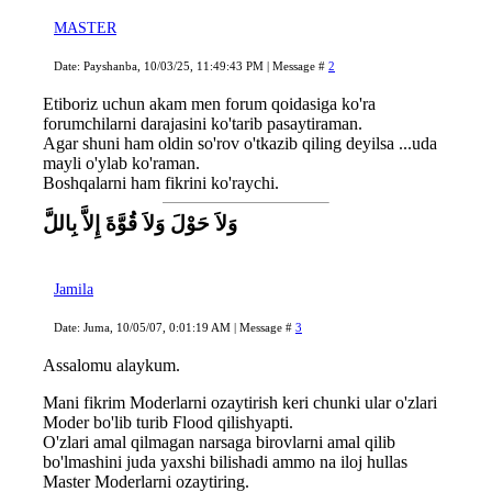
MASTER
Date: Payshanba, 10/03/25, 11:49:43 PM | Message #
2
Etiboriz uchun akam men forum qoidasiga ko'ra
forumchilarni darajasini ko'tarib pasaytiraman.
Agar shuni ham oldin so'rov o'tkazib qiling deyilsa ...uda
mayli o'ylab ko'raman.
Boshqalarni ham fikrini ko'raychi.
وَلاَ حَوْلَ وَلاَ قُوَّةَ إِلاَّ بِاللَّ
Jamila
Date: Juma, 10/05/07, 0:01:19 AM | Message #
3
Assalomu alaykum.
Mani fikrim Moderlarni ozaytirish keri chunki ular o'zlari
Moder bo'lib turib Flood qilishyapti.
O'zlari amal qilmagan narsaga birovlarni amal qilib
bo'lmashini juda yaxshi bilishadi ammo na iloj hullas
Master Moderlarni ozaytiring.