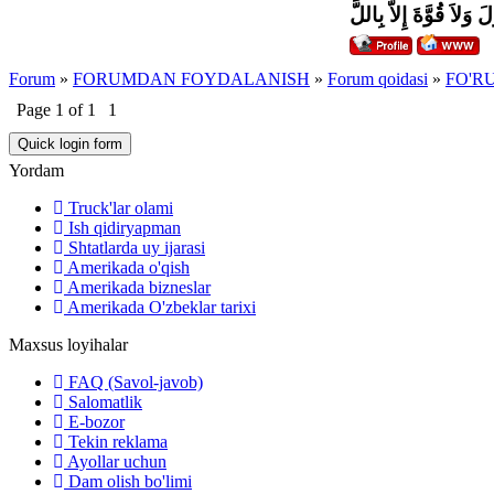
َ وَلاَ قُوَّةَ إِلاَّ بِاللَّ
Forum
»
FORUMDAN FOYDALANISH
»
Forum qoidasi
»
FO'R
Page
1
of
1
1
Yordam
Truck'lar olami
Ish qidiryapman
Shtatlarda uy ijarasi
Amerikada o'qish
Amerikada bizneslar
Amerikada O'zbeklar tarixi
Maxsus loyihalar
FAQ (Savol-javob)
Salomatlik
E-bozor
Tekin reklama
Ayollar uchun
Dam olish bo'limi