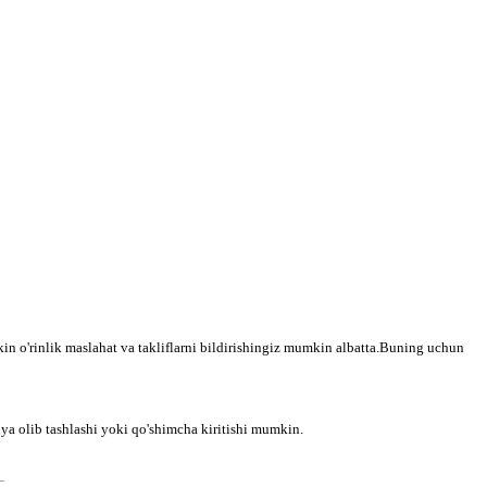
in o'rinlik maslahat va takliflarni bildirishingiz mumkin albatta.Buning uchun
siya olib tashlashi yoki qo'shimcha kiritishi mumkin.