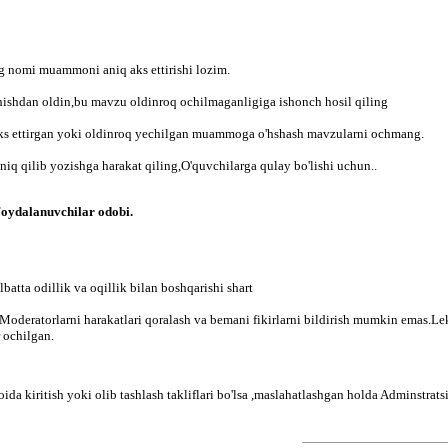
 nomi muammoni aniq aks ettirishi lozim.
ishdan oldin,bu mavzu oldinroq ochilmaganligiga ishonch hosil qiling
aks ettirgan yoki oldinroq yechilgan muammoga o'hshash mavzularni ochmang.
aniq qilib yozishga harakat qiling,O'quvchilarga qulay bo'lishi uchun..
Foydalanuvchilar odobi.
batta odillik va oqillik bilan boshqarishi shart
Moderatorlarni harakatlari qoralash va bemani fikirlarni bildirish mumkin emas.Lek
 ochilgan.
ida kiritish yoki olib tashlash takliflari bo'lsa ,maslahatlashgan holda Adminstrat