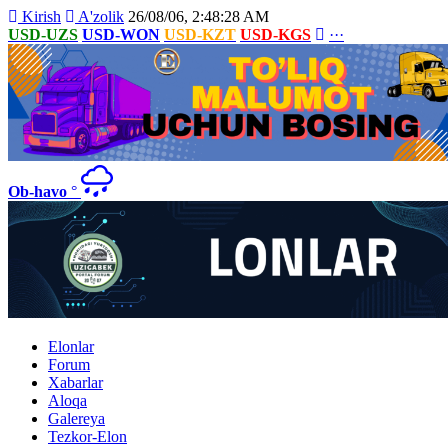
Kirish
A'zolik
26/08/06, 2:48:28 AM
USD-UZS
USD-WON
USD-KZT
USD-KGS
···
Ob-havo
°
Elonlar
Forum
Xabarlar
Aloqa
Galereya
Tezkor-Elon