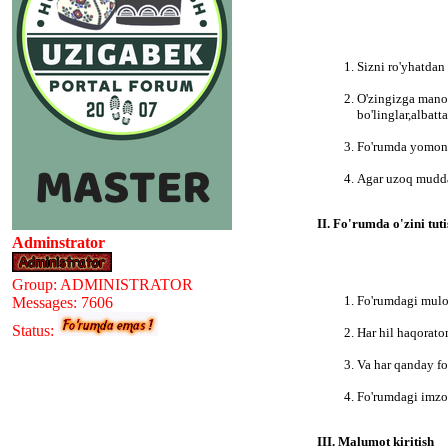
Sizni ro'yhatdan
O'zingizga manol
bo'linglar,albat
Fo'rumda yomon n
Agar uzoq muddat
II. Fo'rumda o'zini tut
Adminstrator
Group: ADMINISTRATOR
Fo'rumdagi muloq
Messages:
7606
Status:
Har hil haqorato
Va har qanday fo
Fo'rumdagi imzo
III. Malumot kiritish