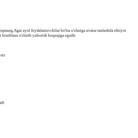
qmang.Agar ayol foydalanuvchilar bo'lsa o'zlariga avatar tanlashda ehtiyot
 hisoblasa o'chirib yuborish huquqiga egadir
ysiz
adi