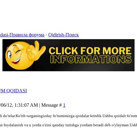
idasi-Правила форума
·
Qidirish-Поиск
UM QOIDASI
/06/12, 1:31:07 AM | Message #
1
 do'stlar.Ko'rib turganingizday fo'rumimizga qoidalar kritdik.Ushbu qoidalr fo'rumn
n foydalanish va u yerda o'zini qanday tutishga yordam beradi deb o'ylayman.Ushbu