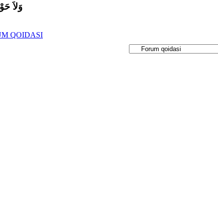
وَلاَ حَوْل
UM QOIDASI