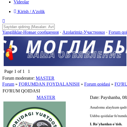
Videolar
Kirish / A'zolik
Yangiliklar-Новые сообщения
·
Azolarimiz-Участники
·
Forum qo
Page
1
of
1
1
Forum moderator:
MASTER
Forum
»
FORUMDAN FOYDALANISH
»
Forum qoidasi
»
FO'R
FO'RUM QOIDASI
MASTER
Date: Payshanba, 08
Assalomu alaykum qadrli
Ushbu qoidalar fo'rumda
I. Ro'yhatdan o'tish.