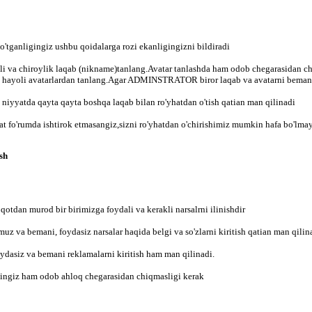
 o'tganligingiz ushbu qoidalarga rozi ekanligingizni bildiradi
i va chiroylik laqab (nikname)tanlang.Avatar tanlashda ham odob chegarasidan chi
ta hayoli avatarlardan tanlang.Agar ADMINSTRATOR biror laqab va avatarni bemani
iyyatda qayta qayta boshqa laqab bilan ro'yhatdan o'tish qatian man qilinadi
 fo'rumda ishtirok etmasangiz,sizni ro'yhatdan o'chirishimiz mumkin hafa bo'lma
ish
otdan murod bir birimizga foydali va kerakli narsalrni ilinishdir
muz va bemani, foydasiz narsalar haqida belgi va so'zlarni kiritish qatian man qilin
ydasiz va bemani reklamalarni kiritish ham man qilinadi.
ingiz ham odob ahloq chegarasidan chiqmasligi kerak