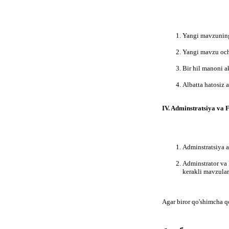
Yangi mavzuning
Yangi mavzu och
Bir hil manoni 
Albatta hatosiz 
IV. Adminstratsiya va 
Adminstratsiya al
Adminstrator va 
kerakli mavzular
Agar biror qo'shimcha qo