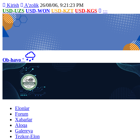
Kirish
A'zolik
26/08/06, 9:21:23 PM
USD-UZS
USD-WON
USD-KZT
USD-KGS
···
Ob-havo
°
Elonlar
Forum
Xabarlar
Aloqa
Galereya
Tezkor-Elon