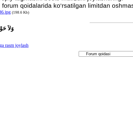
forum qoidalarida ko‘rsatilgan limitdan oshmasl
6.jpg
(198.6 Kb)
وَلاَ حَوْل
a rasm joylash