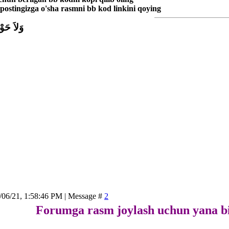
ostingizga o'sha rasmni bb kod linkini qoying
وَلاَ حَوْل
/06/21, 1:58:46 PM | Message #
2
Forumga rasm joylash uchun yana bi