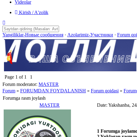
Videolar
Kirish / A'zolik
Yangiliklar-Новые сообщения
·
Azolarimiz-Участники
·
Forum qo
Page
1
of
1
1
Forum moderator:
MASTER
Forum
»
FORUMDAN FOYDALANISH
»
Forum qoidasi
»
Forumg
Forumga rasm joylash
MASTER
Date: Yakshanba, 24
1 Forumga joylamo
2 Yuklagan rasm uc