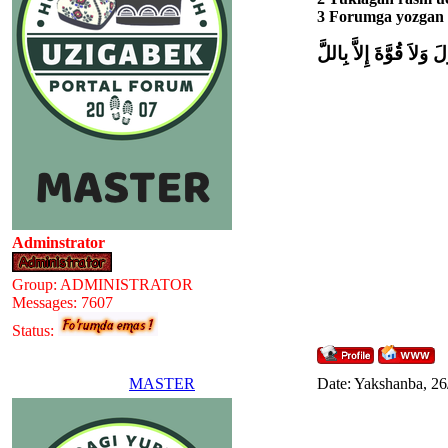
3 Forumga yozgan p
َ وَلاَ قُوَّةَ إِلاَّ بِاللَّ
Adminstrator
Group: ADMINISTRATOR
Messages:
7607
Status:
MASTER
Date: Yakshanba, 26