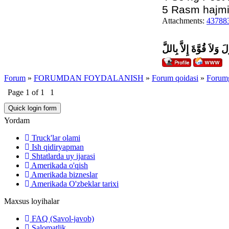
5 Rasm hajmi 
Attachments:
437883
َ وَلاَ قُوَّةَ إِلاَّ بِاللَّ
Forum
»
FORUMDAN FOYDALANISH
»
Forum qoidasi
»
Forumg
Page
1
of
1
1
Yordam
Truck'lar olami
Ish qidiryapman
Shtatlarda uy ijarasi
Amerikada o'qish
Amerikada bizneslar
Amerikada O'zbeklar tarixi
Maxsus loyihalar
FAQ (Savol-javob)
Salomatlik