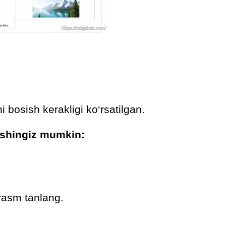
 bosish kerakligi ko‘rsatilgan.
ishingiz mumkin:
rasm tanlang.