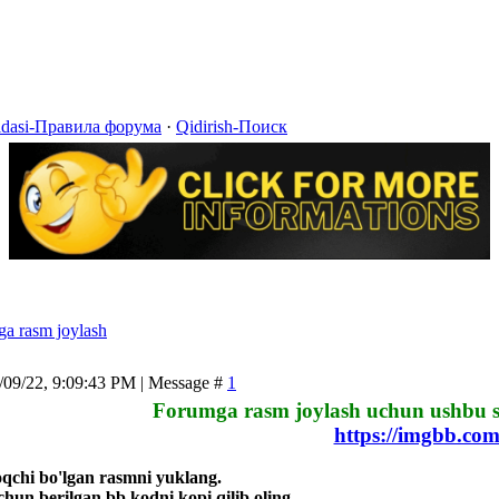
idasi-Правила форума
·
Qidirish-Поиск
a rasm joylash
/09/22, 9:09:43 PM | Message #
1
Forumga rasm joylash uchun ushbu s
https://imgbb.com
qchi bo'lgan rasmni yuklang.
hun berilgan bb kodni kopi qilib oling