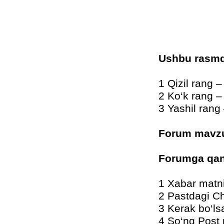
Ushbu rasm
1 Qizil rang 
2 Ko‘k rang –
3 Yashil rang
Forum mavzu
Forumga qan
1 Xabar matn
2 Pastdagi Ch
3 Kerak bo‘ls
4 So‘ng Post 