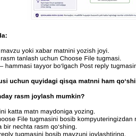
da:
– mavzu yoki xabar matnini yozish joyi.
 rasm tanlash uchun Choose File tugmasi.
 – hammasi tayyor bo‘lgach Post reply tugmasini
si uchun quyidagi qisqa matnni ham qo‘sh
day rasm joylash mumkin?
ini katta matn maydoniga yozing.
oose File tugmasini bosib kompyuteringizdan 
a bir nechta rasm qo‘shing.
reply tugmasini bosib mavzuni joylashtiring.