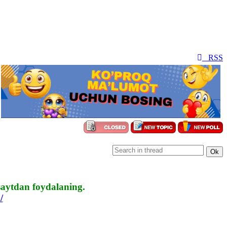
RSS
aytdan foydalaning.
/