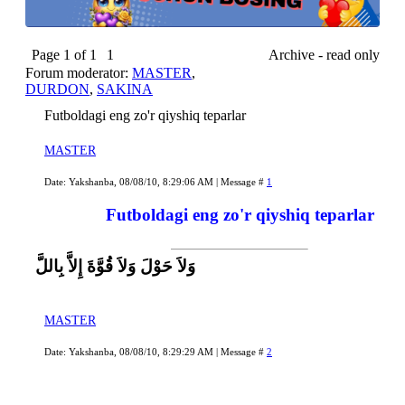
Page
1
of
1
1
Archive - read only
Forum moderator:
MASTER
,
DURDON
,
SAKINA
Futboldagi eng zo'r qiyshiq teparlar
MASTER
Date: Yakshanba, 08/08/10, 8:29:06 AM | Message #
1
Futboldagi eng zo'r qiyshiq teparlar
وَلاَ حَوْلَ وَلاَ قُوَّةَ إِلاَّ بِاللَّ
MASTER
Date: Yakshanba, 08/08/10, 8:29:29 AM | Message #
2