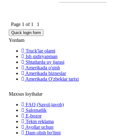
Page
1
of
1
1
Yordam
Truck'lar olami
Ish qidiryapman
Shtatlarda uy ijarasi
Amerikada o'qish
Amerikada bizneslar
Amerikada O'zbeklar tarixi
Maxsus loyihalar
FAQ (Savol-javob)
Salomatlik
E-bozor
Tekin reklama
Ayollar uchun
Dam olish bo'limi