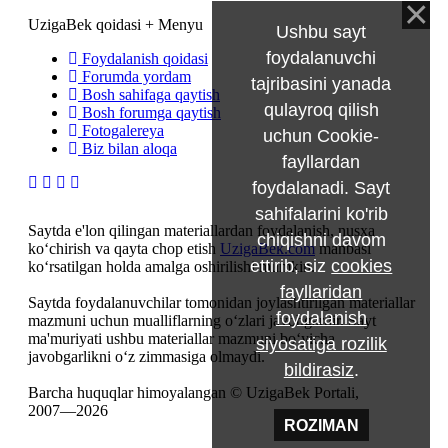
UzigaBek qoidasi + Menyu
Ushbu sayt
foydalanuvchi
Foydalanish qoidasi
Forumda yordam
tajribasini yanada
Bosh sahifaga qaytish
qulayroq qilish
Bosh forumga qaytish
Fotogalereya
uchun Cookie-
Biz bilan aloqa
fayllardan
foydalanadi. Sayt
sahifalarini ko'rib
Saytda e'lon qilingan materiallardan foydalanish, nusxa
chiqishni davom
ko‘chirish va qayta chop etish
UzigaBek.com
manbasi
ettirib, siz
cookies
ko‘rsatilgan holda amalga oshirilishi mumkin.
fayllaridan
Saytda foydalanuvchilar tomonidan joylashtirilgan materiallar
foydalanish
mazmuni uchun mualliflarning o‘zlari javobgardir. Sayt
ma'muriyati ushbu materiallar mazmuni bo‘yicha
siyosatiga rozilik
javobgarlikni o‘z zimmasiga olmaydi.
bildirasiz
.
Barcha huquqlar himoyalangan © UzigaBek Portali,
2007—2026
ROZIMAN