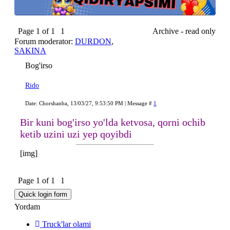
Page
1
of
1
1
Archive - read only
Forum moderator:
DURDON
,
SAKINA
Bog'irso
Rido
Date: Chorshanba, 13/03/27, 9:53:50 PM | Message #
1
Bir kuni bog'irso yo'lda ketvosa, qorni ochib
ketib uzini uzi yep qoyibdi
[img]
Page
1
of
1
1
Yordam
Truck'lar olami