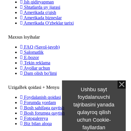
Ish qidiryapman
Shtatlarda uy ijarasi
Amerikada o'qish
Amerikada bizneslar
Amerikada O'zbeklar tarixi
Maxsus loyihalar
FAQ (Savol-javob)
Salomatlik
E-bozor
Tekin reklama
Ayollar uchun
Dam olish bo'limi
UzigaBek qoidasi + Menyu
Ushbu sayt
foydalanuvchi
Foydalanish qoidasi
Forumda yordam
tajribasini yanada
Bosh sahifaga qaytish
qulayroq qilish
Bosh forumga qaytish
Fotogalereya
uchun Cookie-
Biz bilan aloqa
fayllardan