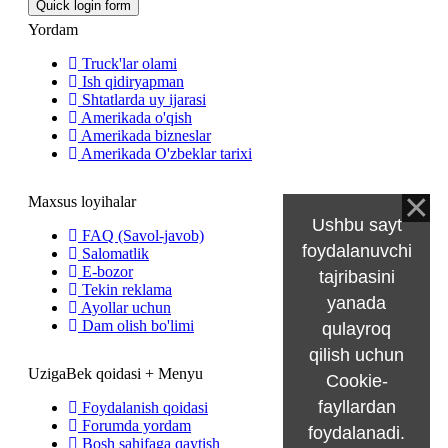
Yordam
Truck'lar olami
Ish qidiryapman
Shtatlarda uy ijarasi
Amerikada o'qish
Amerikada bizneslar
Amerikada O'zbeklar tarixi
Maxsus loyihalar
Ushbu sayt
FAQ (Savol-javob)
foydalanuvchi
Salomatlik
E-bozor
tajribasini
Tekin reklama
yanada
Ayollar uchun
Dam olish bo'limi
qulayroq
qilish uchun
UzigaBek qoidasi + Menyu
Cookie-
fayllardan
Foydalanish qoidasi
Forumda yordam
foydalanadi.
Bosh sahifaga qaytish