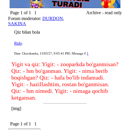
Page
1
of
1
1
Archive - read only
Forum moderator:
DURDON
,
SAKINA
Qiz bilan bola
Rido
Date: Chorshanba, 13/03/27, 9:05:41 PM | Message #
1
Yigit va qiz: Yigit: - zooparkda bo'ganmisan?
Qiz: - hm bo'ganman. Yigit: - nima berib
boqishgan? Qiz: - hafa bo'lib indamadi.
Yigit: - hazillashtim, rostan bo'ganmisan.
Qiz: - hm nimedi. Yigit: - nimaga qochib
ketgansan.
[img]
Page
1
of
1
1